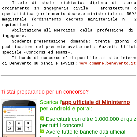
    Titolo  di  studio  richiesto:  diploma  di  laurea
ordinamento  in  ingegneria  civile  -  architettura  o
specialistica (ordinamento decreto ministeriale n. 509/
magistrale  (ordinamento  decreto  ministeriale  n.   2
equipollenti. 
    Abilitazione all'esercizio  della  professione  di 
ingegnere. 
    Scadenza presentazione  domanda:  trenta  giorni  d
pubblicazione del presente avviso nella Gazzetta Uffici
speciale «Concorsi ed esami». 
    Il bando di concorso e' disponibile sul sito intern
di Benevento su bandi e avvisi: 
www.comune.benevento.it
Ti stai preparando per un concorso?
Scarica l'
app ufficiale di Mininterno
per Android
e potrai:
Esercitarti con oltre 1.000.000 di quiz
per tutti i concorsi
Avere tutte le banche dati ufficiali