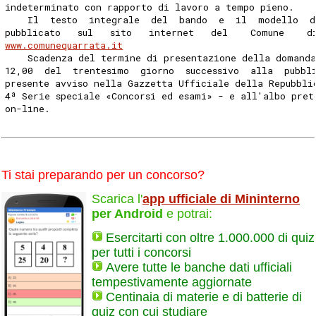
indeterminato con rapporto di lavoro a tempo pieno. 
    Il  testo  integrale  del  bando  e  il  modello  
pubblicato   sul   sito   internet   del    Comune    d
www.comunequarrata.it
    Scadenza del termine di presentazione della domand
12,00  del  trentesimo  giorno  successivo  alla  pubbl
presente avviso nella Gazzetta Ufficiale della Repubbli
4ª Serie speciale «Concorsi ed esami» - e all'albo pret
on-line. 
Ti stai preparando per un concorso?
Scarica l'
app ufficiale di Mininterno
per Android
e potrai:
Esercitarti con oltre 1.000.000 di quiz
per tutti i concorsi
Avere tutte le banche dati ufficiali
tempestivamente aggiornate
Centinaia di materie e di batterie di
quiz con cui studiare