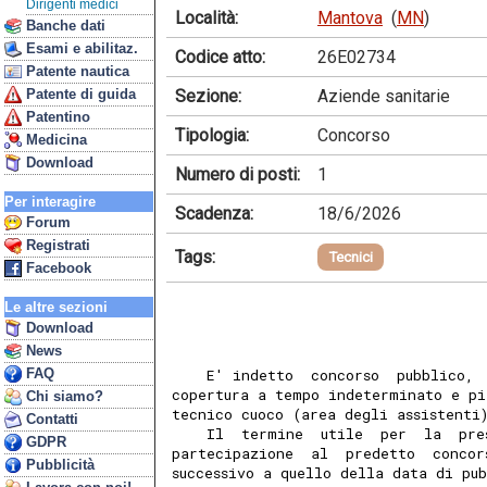
Dirigenti medici
Località:
Mantova
(
MN
)
Banche dati
Esami e abilitaz.
Codice atto:
26E02734
Patente nautica
Sezione:
Aziende sanitarie
Patente di guida
Patentino
Tipologia:
Concorso
Medicina
Download
Numero di posti:
1
Per interagire
Scadenza:
18/6/2026
Forum
Registrati
Tags:
Tecnici
Facebook
Le altre sezioni
Download
News
FAQ
    E' indetto  concorso  pubblico, 
copertura a tempo indeterminato e pi
Chi siamo?
tecnico cuoco (area degli assistenti
Contatti
    Il  termine  utile  per  la  pre
GDPR
partecipazione  al  predetto  concor
Pubblicità
successivo a quello della data di pu