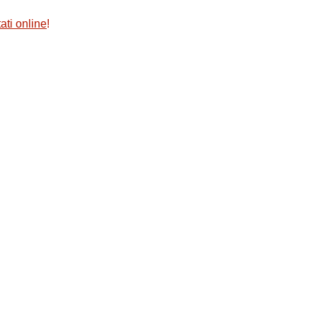
ati online
!