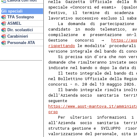
Lavora con noi!
nella  Gazzetta  Ufficiale  della  R
speciale «Concorsi ed esami»  (qualo
Gli speciali
festivo,  il  termine  di  scadenza 
TFA Sostegno
lavorativo successivo escluso il saba
    La  domanda  di  partecipazione 
ASMEL
candidato  in  modo  telematico,  av
Dir. scolastici
compilazione  e  presentazione  on-l
Carabinieri
Gestione   concorsi   →   
https://as
Personale ATA
rispettando
 le modalita' procedurali
versione integrale del bando di conc
    Si precisa sin d'ora che non ver
domande che risulteranno inviate sec
indicate nel bando o dopo la data di
    Il testo integrale del bando di 
nel Bollettino Ufficiale della Regio
concorsi - n. 20 del 13 maggio 2026.
    Il bando integrale risulta inolt
dell'Azienda socio  sanitaria  terri
seguente                            
https://www.asst-mantova.it/amminist
orso
    Per  ulteriori  informazioni  i 
all'Azienda  socio  sanitaria  terri
struttura gestione e  SVILUPPO  riso
valorizzazione del personale, sita i