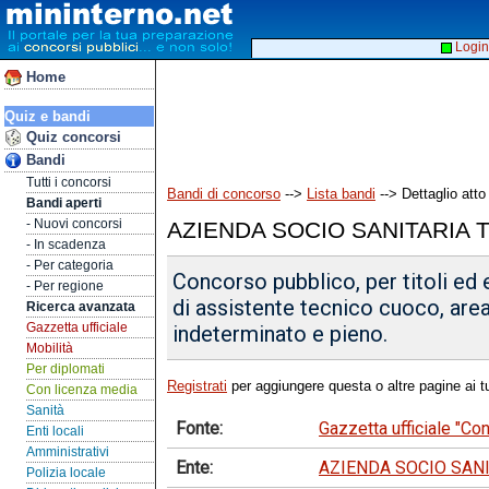
Login
Home
Quiz e bandi
Quiz concorsi
Bandi
Tutti i concorsi
Bandi di concorso
-->
Lista bandi
--> Dettaglio atto
Bandi aperti
- Nuovi concorsi
AZIENDA SOCIO SANITARIA 
- In scadenza
- Per categoria
Concorso pubblico, per titoli ed 
- Per regione
di assistente tecnico cuoco, area
Ricerca avanzata
Gazzetta ufficiale
indeterminato e pieno.
Mobilità
Per diplomati
Registrati
per aggiungere questa o altre pagine ai tu
Con licenza media
Sanità
Fonte:
Gazzetta ufficiale "C
Enti locali
Amministrativi
Ente:
AZIENDA SOCIO SAN
Polizia locale