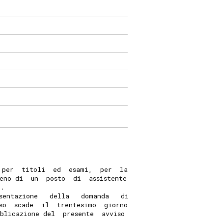
 per  titoli  ed  esami,  per  la
eno di  un  posto  di  assistente
). 
sentazione   della   domanda   di
so  scade  il  trentesimo  giorno
bblicazione del  presente  avviso