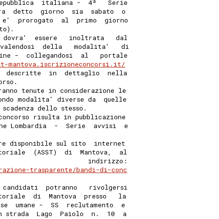
epubblica  italiana -  4ª   Serie
ra  detto  giorno  sia  sabato  o
 e'  prorogato  al  primo  giorno
to). 
 dovra'  essere   inoltrata   dal
valendosi  della   modalita'   di
ine -  collegandosi  al   portale
st-mantova.iscrizioneconcorsi.it/
  descritte  in  dettaglio  nella
orso. 
ranno tenute in considerazione le
ondo modalita' diverse da  quelle
 scadenza dello stesso. 
concorso risulta in pubblicazione
ne Lombardia  -  Serie  avvisi  e
 
re disponibile sul sito  internet
toriale  (ASST)  di  Mantova,  al
                       indirizzo:
razione-trasparente/bandi-di-conc
 candidati  potranno   rivolgersi
toriale  di  Mantova  presso   la
rse  umane -  SS  reclutamento  e
n strada  Lago  Paiolo  n.  10  a