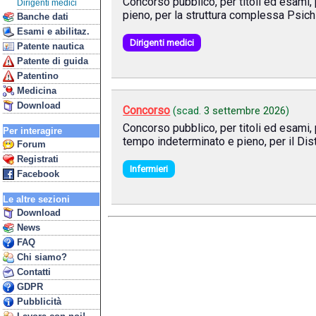
Concorso pubblico, per titoli ed esami, 
Dirigenti medici
pieno, per la struttura complessa Psichi
Banche dati
Esami e abilitaz.
Dirigenti medici
Patente nautica
Patente di guida
Patentino
Medicina
Download
Concorso
(scad.
3 settembre 2026
)
Concorso pubblico, per titoli ed esami, p
Per interagire
tempo indeterminato e pieno, per il Di
Forum
Registrati
Infermieri
Facebook
Le altre sezioni
Download
News
FAQ
Chi siamo?
Contatti
GDPR
Pubblicità