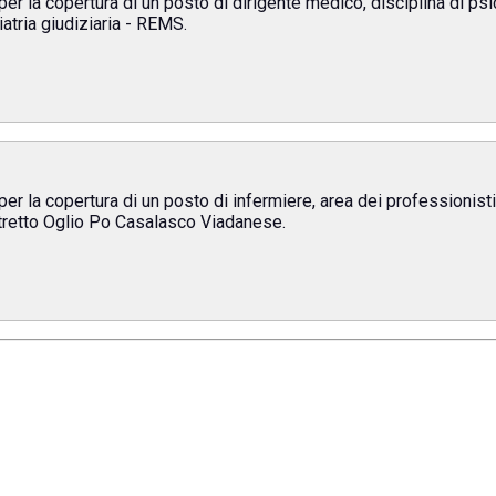
per la copertura di un posto di dirigente medico, disciplina di ps
atria giudiziaria - REMS.
er la copertura di un posto di infermiere, area dei professionisti 
stretto Oglio Po Casalasco Viadanese.