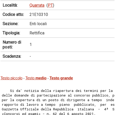
Località:
Quarrata
(
PT
)
Codice atto:
21E10310
Sezione:
Enti locali
Tipologia:
Rettifica
Numero di
1
posti:
Scadenza:
-
Testo piccolo
Testo
medio
Testo grande
-
-
    Si da' notizia della riapertura dei termini per la 
delle domande di partecipazione al concorso pubblico, p
per la copertura di un posto di dirigente a tempo  inde
rapporto di lavoro a tempo  pieno  pubblicato,  per  es
Gazzetta Ufficiale della Repubblica  italiana  -  4ª  S
«Concorsi ed esami» - n. 62 del 6 agosto 2021. 