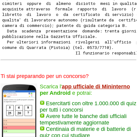
cimiteri  oppure  di  almeno  diciotto  mesi in qualita
acquisite attraverso  formale  rapporto  di  lavoro  (r
libretto  di  lavoro  o  da  certificato  di servizio) 
qualita' di lavoratore autonomo (risultante da  certifi
camera di commercio); patente di guida categoria B.
  Data  scadenza  presentazione  domande: trenta giorni
pubblicazione nella Gazzetta Ufficiale.
  Per ulteriori informazioni  rivolgersi  all'ufficio  
comune di Quarrata (Pistoia) (tel. 0573/7710).
                              Il funzionario responsabi
Ti stai preparando per un concorso?
Scarica l'
app ufficiale di Mininterno
per Android
e potrai:
Esercitarti con oltre 1.000.000 di quiz
per tutti i concorsi
Avere tutte le banche dati ufficiali
tempestivamente aggiornate
Centinaia di materie e di batterie di
quiz con cui studiare