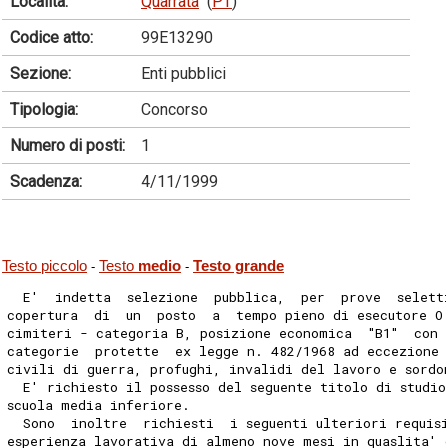
Località:
Quarrata
(
PT
)
Codice atto:
99E13290
Sezione:
Enti pubblici
Tipologia:
Concorso
Numero di posti:
1
Scadenza:
4/11/1999
Testo piccolo
Testo
medio
Testo grande
-
-
  E'  indetta  selezione  pubblica,  per  prove  selett
copertura  di  un  posto  a  tempo pieno di esecutore O
cimiteri - categoria B, posizione economica  "B1"  con 
categorie  protette  ex legge n. 482/1968 ad eccezione 
civili di guerra, profughi, invalidi del lavoro e sordo
  E' richiesto il possesso del seguente titolo di studi
scuola media inferiore.
  Sono  inoltre  richiesti  i seguenti ulteriori requis
esperienza lavorativa di almeno nove mesi in quaslita' 