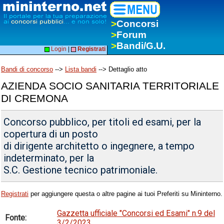
>
Concorsi
>
Forum
>
Bandi/G.U.
Login
|
Registrati
Bandi di concorso
-->
Lista bandi
--> Dettaglio atto
AZIENDA SOCIO SANITARIA TERRITORIALE
DI CREMONA
Concorso pubblico, per titoli ed esami, per la
copertura di un posto
di dirigente architetto o ingegnere, a tempo
indeterminato, per la
S.C. Gestione tecnico patrimoniale.
Registrati
per aggiungere questa o altre pagine ai tuoi Preferiti su Mininterno.
Gazzetta ufficiale "Concorsi ed Esami" n.9 del
Fonte:
3/2/2023