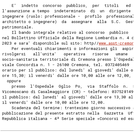
    E'  indetto  concorso  pubblico,  per  titoli   ed 
l'assunzione a tempo  indeterminato  di  un  dirigente 
ingegnere (ruolo: professionale -  profilo  professiona
architetto o ingegnere)  da  assegnare  alla  S.C.  Ges
patrimoniale. 
    Il bando integrale relativo al concorso  pubblico  
nel Bollettino Ufficiale della Regione Lombardia n. 4 
2023 e sara' disponibile sul sito: http//
www.asst-cremo
    Per eventuali chiarimenti o informazioni gli  aspir
rivolgersi   all'unita'   operativa   risorse   umane  
socio-sanitaria territoriale di Cremona presso l'Ospeda
viale Concordia n. 1 - 26100 Cremona, tel. 0372405469 
orario per il pubblico: dal lunedi' al giovedi' dalle o
ore 15,30; il venerdi' dalle ore 10,00 alle ore 12,00, 
  oppure 
    presso  l'Ospedale  Oglio  Po,  via  Staffolo  n.  
Vicomoscano di Casalmaggiore (CR) - telefono: 037528149
il pubblico: dal lunedi' al giovedi' dalle ore 13,30 al
il venerdi' dalle ore 10,00 alle ore 12,00. 
    Scadenza del termine: trentesimo giorno successivo 
pubblicazione del presente estratto nella  Gazzetta  Uf
Repubblica italiana - 4ª Serie speciale «Concorsi ed es