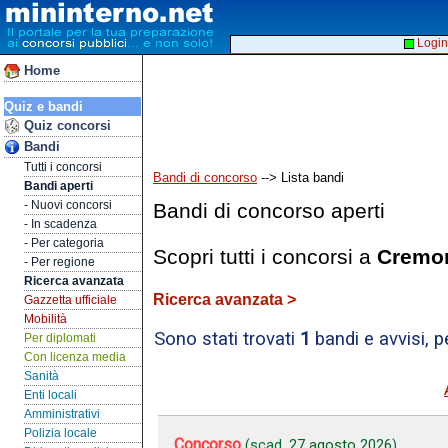
Login
Home
Quiz e bandi
Quiz concorsi
Bandi
Tutti i concorsi
Bandi di concorso
--> Lista bandi
Bandi aperti
- Nuovi concorsi
Bandi di concorso aperti
- In scadenza
- Per categoria
Scopri tutti i concorsi a
Cremon
- Per regione
Ricerca avanzata
Ricerca avanzata >
Gazzetta ufficiale
Mobilità
Sono stati trovati
1
bandi e avvisi, 
Per diplomati
Con licenza media
Sanità
Enti locali
Amministrativi
Polizia locale
Concorso
(scad.
27 agosto 2026
)