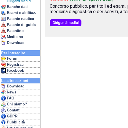
Dirigenti medici
Concorso pubblico, per titoli ed esami, 
Banche dati
medicina diagnostica e dei servizi, a t
Esami e abilitaz.
Patente nautica
Dirigenti medici
Patente di guida
Patentino
Medicina
Download
Per interagire
Forum
Registrati
Facebook
Le altre sezioni
Download
News
FAQ
Chi siamo?
Contatti
GDPR
Pubblicità