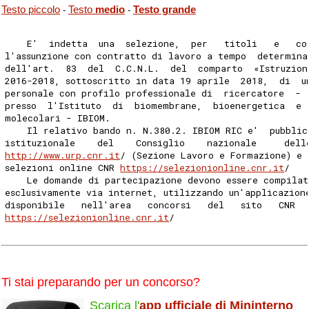
Testo piccolo
Testo
medio
Testo grande
-
-
    E'  indetta  una  selezione,  per   titoli   e   co
l'assunzione con contratto di lavoro a tempo  determina
dell'art.  83  del  C.C.N.L.  del  comparto  «Istruzion
2016-2018, sottoscritto in data 19 aprile  2018,  di  u
personale con profilo professionale di  ricercatore  - 
presso  l'Istituto  di  biomembrane,  bioenergetica  e 
molecolari - IBIOM. 
    Il relativo bando n. N.380.2. IBIOM RIC e'  pubblic
istituzionale    del    Consiglio    nazionale     dell
http://www.urp.cnr.it
/ (Sezione Lavoro e Formazione) e 
selezioni online CNR 
https://selezionionline.cnr.it
/ 
    Le domande di partecipazione devono essere compilat
esclusivamente via internet, utilizzando un'applicazion
disponibile   nell'area   concorsi   del   sito   CNR  
https://selezionionline.cnr.it
/ 
Ti stai preparando per un concorso?
Scarica l'
app ufficiale di Mininterno