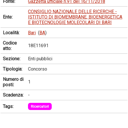
Fonte:
Gazzetta ufficiale n.91 del 16/11/2018
CONSIGLIO NAZIONALE DELLE RICERCHE -
Ente:
ISTITUTO DI BIOMEMBRANE, BIOENERGETICA
E BIOTECNOLOGIE MOLECOLARI DI BARI
Località:
Bari
(
BA
)
Codice
18E11691
atto:
Sezione:
Enti pubblici
Tipologia:
Concorso
Numero di
1
posti:
Scadenza:
-
Tags:
Ricercatori