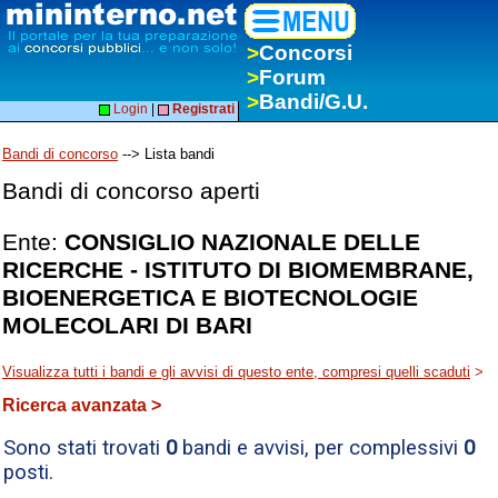
>
Concorsi
>
Forum
>
Bandi/G.U.
Login
|
Registrati
Bandi di concorso
--> Lista bandi
Bandi di concorso aperti
Ente:
CONSIGLIO NAZIONALE DELLE
RICERCHE - ISTITUTO DI BIOMEMBRANE,
BIOENERGETICA E BIOTECNOLOGIE
MOLECOLARI DI BARI
Visualizza tutti i bandi e gli avvisi di questo ente, compresi quelli scaduti
>
Ricerca avanzata >
Sono stati trovati
0
bandi e avvisi, per complessivi
0
posti.