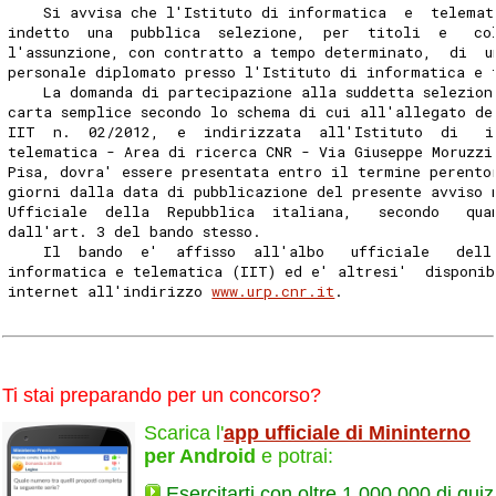
    Si avvisa che l'Istituto di informatica  e  telemat
indetto  una  pubblica  selezione,  per  titoli  e   co
l'assunzione, con contratto a tempo determinato,  di  u
personale diplomato presso l'Istituto di informatica e 
    La domanda di partecipazione alla suddetta selezion
carta semplice secondo lo schema di cui all'allegato de
IIT  n.  02/2012,  e  indirizzata  all'Istituto  di   i
telematica - Area di ricerca CNR - Via Giuseppe Moruzzi
Pisa, dovra' essere presentata entro il termine perento
giorni dalla data di pubblicazione del presente avviso 
Ufficiale  della  Repubblica  italiana,   secondo   qua
dall'art. 3 del bando stesso. 
    Il  bando  e'  affisso  all'albo   ufficiale   dell
informatica e telematica (IIT) ed e' altresi'  disponib
internet all'indirizzo 
www.urp.cnr.it
. 
Ti stai preparando per un concorso?
Scarica l'
app ufficiale di Mininterno
per Android
e potrai:
Esercitarti con oltre 1.000.000 di quiz