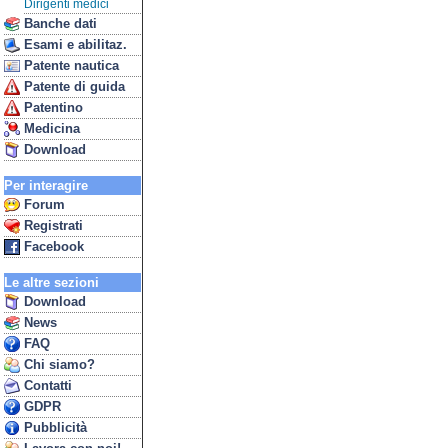
Dirigenti medici
Banche dati
Esami e abilitaz.
Patente nautica
Patente di guida
Patentino
Medicina
Download
Per interagire
Forum
Registrati
Facebook
Le altre sezioni
Download
News
FAQ
Chi siamo?
Contatti
GDPR
Pubblicità