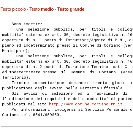
Testo piccolo
Testo
medio
Testo grande
-
-
    Sono indette: 
      una  selezione  pubblica,  per  titoli  e  colloq
mobilita' esterna ex art. 30, decreto legislativo n. 16
copertura di n. 1 posto di Istruttore/Agente di P.M., c
pieno ed indeterminato presso il Comune di Coriano (Ser
Municipale); 
      una  selezione  pubblica,  per  titoli  e  colloq
mobilita' esterna ex art. 30, decreto legislativo n. 16
copertura di n. 2 posti di Istruttore Tecnico, cat. C, 
ed indeterminato presso  il  Comune  di  Coriano  (Area
Territorio). 
    Termine  presentazione  domande:  trenta  giorni  
pubblicazione degli avvisi nella Gazzetta Ufficiale. 
    Gli  avvisi  di  selezione  ed  i  fac-simile  di  
l'indicazione dei requisiti e delle modalita' di partec
pubblicati nel sito 
http://www.comune.coriano.rn.it
    Per informazioni rivolgersi al Servizio Personale d
Coriano tel. 0541/659850. 