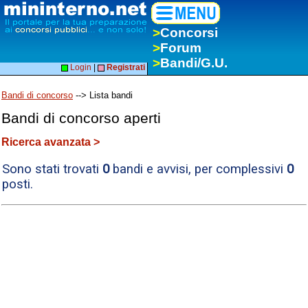
>
Concorsi
>
Forum
>
Bandi/G.U.
Login
|
Registrati
Bandi di concorso
--> Lista bandi
Bandi di concorso aperti
Ricerca avanzata >
Sono stati trovati
0
bandi e avvisi, per complessivi
0
posti.