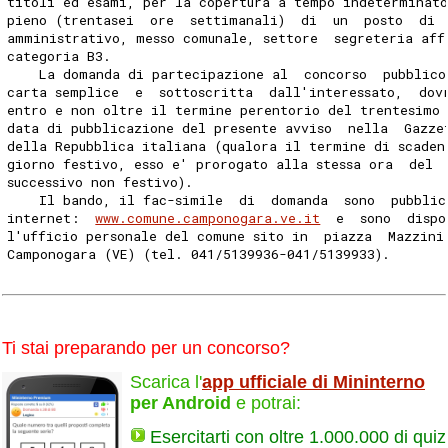
titoli ed esami, per la copertura a tempo indeterminat
pieno (trentasei  ore  settimanali)  di  un  posto  di 
amministrativo, messo comunale, settore  segreteria aff
categoria B3. 
    La domanda di partecipazione al  concorso  pubblico
carta semplice  e  sottoscritta  dall'interessato,  dov
entro e non oltre il termine perentorio del trentesimo
data di pubblicazione del presente avviso  nella  Gazze
della Repubblica italiana (qualora il termine di scaden
giorno festivo, esso e' prorogato alla stessa ora  del 
successivo non festivo). 
    Il bando, il fac-simile  di  domanda  sono  pubblic
internet:  
www.comune.camponogara.ve.it
  e  sono  dispo
l'ufficio personale del comune sito in  piazza  Mazzini
Camponogara (VE) (tel. 041/5139936-041/5139933). 
Ti stai preparando per un concorso?
Scarica l'
app ufficiale di Mininterno
per Android
e potrai:
Esercitarti con oltre 1.000.000 di quiz