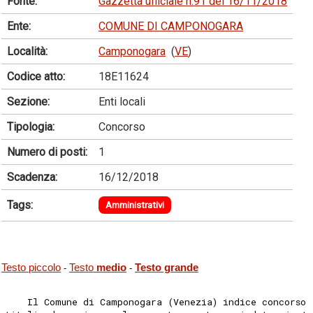
Fonte:
Gazzetta ufficiale n.91 del 16/11/2018
Ente:
COMUNE DI CAMPONOGARA
Località:
Camponogara
(
VE
)
Codice atto:
18E11624
Sezione:
Enti locali
Tipologia:
Concorso
Numero di posti:
1
Scadenza:
16/12/2018
Tags:
Amministrativi
Testo piccolo
Testo
medio
Testo grande
-
-
    Il Comune di Camponogara (Venezia) indice concorso 