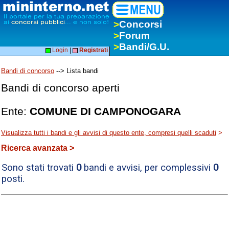
>
Concorsi
>
Forum
>
Bandi/G.U.
Login
|
Registrati
Bandi di concorso
--> Lista bandi
Bandi di concorso aperti
Ente:
COMUNE DI CAMPONOGARA
Visualizza tutti i bandi e gli avvisi di questo ente, compresi quelli scaduti
>
Ricerca avanzata >
Sono stati trovati
0
bandi e avvisi, per complessivi
0
posti.