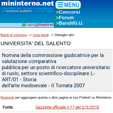
>
Concorsi
>
Forum
>
Bandi/G.U.
Login
|
Registrati
Bandi di concorso
-->
Lista bandi
--> Dettaglio atto
UNIVERSITA' DEL SALENTO
Nomina della commissione giudicatrice per la
valutazione comparativa
pubblica per un posto di ricercatore universitario
di ruolo, settore scientifico-disciplinare L-
ART/01 - Storia
dell'arte medioevale - II Tornata 2007
Registrati
per aggiungere questa o altre pagine ai tuoi Preferiti su Mininterno.
Fonte:
Gazzetta ufficiale n.17 del 2/3/2010