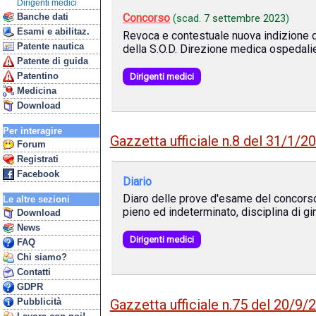
Dirigenti medici
Banche dati
Concorso
(scad.
7 settembre 2023
)
Esami e abilitaz.
Revoca e contestuale nuova indizione de
Patente nautica
della S.O.D. Direzione medica ospedalie
Patente di guida
Patentino
Dirigenti medici
Medicina
Download
Per interagire
Gazzetta ufficiale n.8 del 31/1/2
Forum
Registrati
Facebook
Diario
Diaro delle prove d'esame del concorso 
Le altre sezioni
pieno ed indeterminato, disciplina di gi
Download
News
Dirigenti medici
FAQ
Chi siamo?
Contatti
GDPR
Gazzetta ufficiale n.75 del 20/9/
Pubblicità