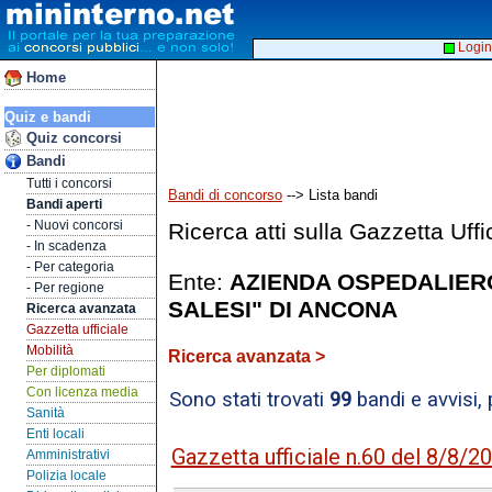
Login
Home
Quiz e bandi
Quiz concorsi
Bandi
Tutti i concorsi
Bandi di concorso
--> Lista bandi
Bandi aperti
- Nuovi concorsi
Ricerca atti sulla Gazzetta Uffi
- In scadenza
- Per categoria
Ente:
AZIENDA OSPEDALIERO-
- Per regione
SALESI" DI ANCONA
Ricerca avanzata
Gazzetta ufficiale
Mobilità
Ricerca avanzata >
Per diplomati
Con licenza media
Sono stati trovati
99
bandi e avvisi,
Sanità
Enti locali
Gazzetta ufficiale n.60 del 8/8/2
Amministrativi
Polizia locale