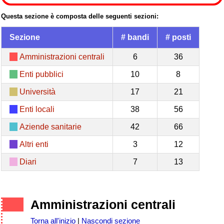
Questa sezione è composta delle seguenti sezioni:
Sezione
# bandi
# posti
Amministrazioni centrali
6
36
Enti pubblici
10
8
Università
17
21
Enti locali
38
56
Aziende sanitarie
42
66
Altri enti
3
12
Diari
7
13
Amministrazioni centrali
Torna all'inizio
|
Nascondi sezione