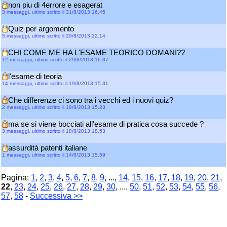
non piu di 4errore e esagerat
3 messaggi, ultimo scritto il 31/8/2013 16.45
Quiz per argomento
5 messaggi, ultimo scritto il 29/8/2013 22.14
CHI COME ME HA L'ESAME TEORICO DOMANI??
12 messaggi, ultimo scritto il 29/8/2013 16.37
l'esame di teoria
14 messaggi, ultimo scritto il 19/8/2013 15.31
Che differenze ci sono tra i vecchi ed i nuovi quiz?
2 messaggi, ultimo scritto il 19/8/2013 15.23
ma se si viene bocciati all'esame di pratica cosa succede ?
3 messaggi, ultimo scritto il 18/8/2013 18.53
assurdità patenti italiane
1 messaggi, ultimo scritto il 14/8/2013 15.59
Pagina:
1
,
2
,
3
,
4
,
5
,
6
,
7
,
8
,
9
, ...,
14
,
15
,
16
,
17
,
18
,
19
,
20
,
21
,
22
,
23
,
24
,
25
,
26
,
27
,
28
,
29
,
30
, ...,
50
,
51
,
52
,
53
,
54
,
55
,
56
,
57
,
58
-
Successiva >>