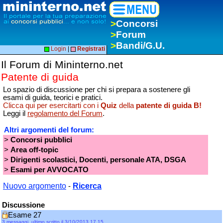
>
Concorsi
>
Forum
>
Bandi/G.U.
Login
|
Registrati
Il Forum di Mininterno.net
Patente di guida
Lo spazio di discussione per chi si prepara a sostenere gli
esami di guida, teorici e pratici.
Clicca qui per esercitarti con i
Quiz
della
patente di guida B!
Leggi il
regolamento del Forum
.
Altri argomenti del forum:
>
Concorsi pubblici
>
Area off-topic
>
Dirigenti scolastici, Docenti, personale ATA, DSGA
>
Esami per AVVOCATO
Nuovo argomento
Ricerca
-
Discussione
Esame 27
3 messaggi, ultimo scritto il 3/10/2013 17.15