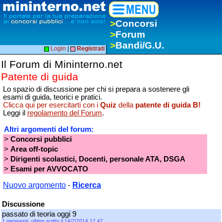
>
Concorsi
>
Forum
>
Bandi/G.U.
Login
|
Registrati
Il Forum di Mininterno.net
Patente di guida
Lo spazio di discussione per chi si prepara a sostenere gli
esami di guida, teorici e pratici.
Clicca qui per esercitarti con i
Quiz
della
patente di guida B!
Leggi il
regolamento del Forum
.
Altri argomenti del forum:
>
Concorsi pubblici
>
Area off-topic
>
Dirigenti scolastici, Docenti, personale ATA, DSGA
>
Esami per AVVOCATO
Nuovo argomento
Ricerca
-
Discussione
passato di teoria oggi 9
1 messaggi, ultimo scritto il 14/7/2014 17.47