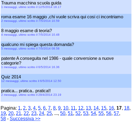
Trauma macchina scuola guida
1 messaggi, ultimo scritto il 12/5/2014 18.17
roma esame 16 maggio ,chi vuole scriva qui cosi ci incontriamo
2 messaggi, ultimo scritto il 7/5/2014 10.59
8 maggio esame di teoria?
4 messaggi, ultimo scritto il 7/5/2014 10.48
qualcuno mi spiega questa domanda?
5 messaggi, ultimo scritto il 7/5/2014 08.58
patente A conseguita nel 1986 - quale conversione a nuove
categorie?
1 messaggi, ultimo scritto il 6/5/2014 16.36
Quiz 2014
12 messaggi, ultimo scritto il 6/5/2014 12.50
pratica... pratica.. pratica!!
2 messaggi, ultimo scritto il 29/4/2014 23.19
Pagina:
1
,
2
,
3
,
4
,
5
,
6
,
7
,
8
,
9
,
10
,
11
,
12
,
13
,
14
,
15
,
16
,
17
,
18
,
19
,
20
,
21
,
22
,
23
,
24
,
25
, ...,
50
,
51
,
52
,
53
,
54
,
55
,
56
,
57
,
58
-
Successiva >>