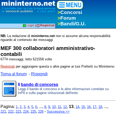
>
Concorsi
>
Forum
>
Bandi/G.U.
Login
|
Registrati
NB:
La redazione di
mininterno.net
non si assume alcuna responsabilità
riguardo al contenuto dei messaggi.
MEF 300 collaboratori amministrativo-
contabili
6774 messaggi, letto 621558 volte
Registrati
per aggiungere questa o altre pagine ai tuoi Preferiti su Mininterno.
Torna al forum
-
Rispondi
Il
bando di concorso
Leggi il bando di concorso e le altre informazioni correlate su
InPA e sulle pagine istituzionali dell'ente.
Pagina:
,
,
,
,
,
, ...,
,
,
,
,
,
13
,
,
,
,
,
, ...,
1
2
3
4
5
6
8
9
10
11
12
14
15
16
17
18
,
,
,
,
,
-
221
222
223
224
225
226
Successiva >>