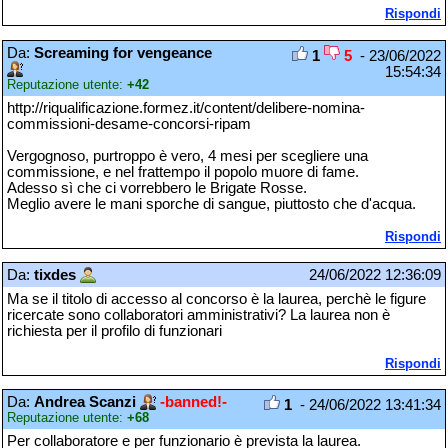
Rispondi
Da:
Screaming for vengeance
1
5
- 23/06/2022
15:54:34
Reputazione utente:
+42
http://riqualificazione.formez.it/content/delibere-nomina-
commissioni-desame-concorsi-ripam
Vergognoso, purtroppo è vero, 4 mesi per scegliere una
commissione, e nel frattempo il popolo muore di fame.
Adesso sì che ci vorrebbero le Brigate Rosse.
Meglio avere le mani sporche di sangue, piuttosto che d'acqua.
Rispondi
Da:
tixdes
24/06/2022 12:36:09
Ma se il titolo di accesso al concorso è la laurea, perchè le figure
ricercate sono collaboratori amministrativi? La laurea non è
richiesta per il profilo di funzionari
Rispondi
Da:
Andrea Scanzi
-banned!-
1
- 24/06/2022 13:41:34
Reputazione utente:
+68
Per collaboratore e per funzionario è prevista la laurea.