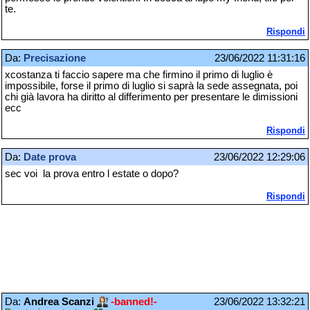
te.
Rispondi
Da:
Precisazione
23/06/2022 11:31:16
xcostanza ti faccio sapere ma che firmino il primo di luglio è
impossibile, forse il primo di luglio si saprà la sede assegnata, poi
chi già lavora ha diritto al differimento per presentare le dimissioni
ecc
Rispondi
Da:
Date prova
23/06/2022 12:29:06
sec voi la prova entro l estate o dopo?
Rispondi
Da:
Andrea Scanzi
-banned!-
23/06/2022 13:32:21