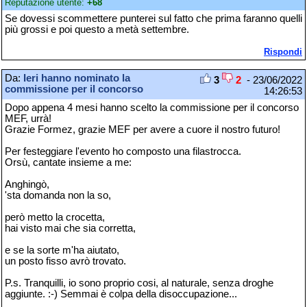
Reputazione utente:
+68
Se dovessi scommettere punterei sul fatto che prima faranno quelli
più grossi e poi questo a metà settembre.
Rispondi
Da:
Ieri hanno nominato la
3
2
- 23/06/2022
commissione per il concorso
14:26:53
Dopo appena 4 mesi hanno scelto la commissione per il concorso
MEF, urrà!
Grazie Formez, grazie MEF per avere a cuore il nostro futuro!
Per festeggiare l'evento ho composto una filastrocca.
Orsù, cantate insieme a me:
Anghingò,
'sta domanda non la so,
però metto la crocetta,
hai visto mai che sia corretta,
e se la sorte m'ha aiutato,
un posto fisso avrò trovato.
P.s. Tranquilli, io sono proprio cosi, al naturale, senza droghe
aggiunte. :-) Semmai è colpa della disoccupazione...