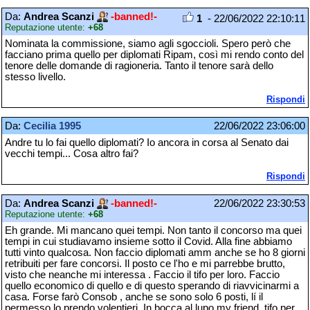
Da:
Andrea Scanzi
-banned!-
1
- 22/06/2022 22:10:11
Reputazione utente:
+68
Nominata la commissione, siamo agli sgoccioli. Spero però che
facciano prima quello per diplomati Ripam, così mi rendo conto del
tenore delle domande di ragioneria. Tanto il tenore sarà dello
stesso livello.
Rispondi
Da:
Cecilia 1995
22/06/2022 23:06:00
Andre tu lo fai quello diplomati? Io ancora in corsa al Senato dai
vecchi tempi... Cosa altro fai?
Rispondi
Da:
Andrea Scanzi
-banned!-
22/06/2022 23:30:53
Reputazione utente:
+68
Eh grande. Mi mancano quei tempi. Non tanto il concorso ma quei
tempi in cui studiavamo insieme sotto il Covid. Alla fine abbiamo
tutti vinto qualcosa. Non faccio diplomati amm anche se ho 8 giorni
retribuiti per fare concorsi. Il posto ce l'ho e mi parrebbe brutto,
visto che neanche mi interessa . Faccio il tifo per loro. Faccio
quello economico di quello e di questo sperando di riavvicinarmi a
casa. Forse farò Consob , anche se sono solo 6 posti, lí il
permesso lo prendo volentieri. In bocca al lupo my friend, tifo per