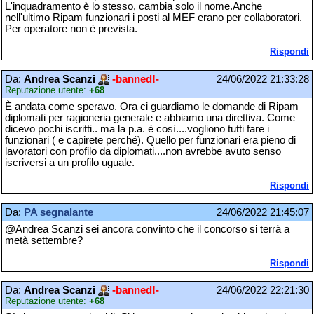
L'inquadramento è lo stesso, cambia solo il nome.Anche
nell'ultimo Ripam funzionari i posti al MEF erano per collaboratori.
Per operatore non è prevista.
Rispondi
Da:
Andrea Scanzi
-banned!-
24/06/2022 21:33:28
Reputazione utente:
+68
È andata come speravo. Ora ci guardiamo le domande di Ripam
diplomati per ragioneria generale e abbiamo una direttiva. Come
dicevo pochi iscritti.. ma la p.a. è così....vogliono tutti fare i
funzionari ( e capirete perché). Quello per funzionari era pieno di
lavoratori con profilo da diplomati....non avrebbe avuto senso
iscriversi a un profilo uguale.
Rispondi
Da:
PA segnalante
24/06/2022 21:45:07
@Andrea Scanzi sei ancora convinto che il concorso si terrà a
metà settembre?
Rispondi
Da:
Andrea Scanzi
-banned!-
24/06/2022 22:21:30
Reputazione utente:
+68