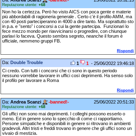
Reputazione utente:
+68
Non ho la certezza. Però ho visto AICS con poca gente e materie
più abbordabili di ragioneria generale . Certo c'è il profilo AMM, ma
con 40 posti parteciperanno in 4000 a dire tanto. Ma soprattutto sto
in p.a. e "sento" i concorsi a cui la gente partecipa. Funzionari lo
fece mezzo mondo per riavvicinarsi o progredire, con chiunque
parlavi lo faceva. Questo sembra segreto, neanche il forum è
ufficiale, nemmeno gruppi FB.
Rispondi
Da:
Double Trouble
1
1
- 25/06/2022 19:46:18
Ci credo. Con tutti i concorsi che ci sono in questo periodo
nessuno vorrebbe lavorare in uffici così deprimenti. Ha senso solo
il profilo per lavorare a Roma
Rispondi
Da:
Andrea Scanzi
-banned!-
25/06/2022 20:51:33
Reputazione utente:
+68
Gli uffici non sono mai deprimenti. I colleghi possono esserlo o
meno. Ed in genere sono lo specchio di come ci rapportiamo.
Persone simpatiche e disponibili in genere si ritrovano in ambienti
gradevoli. Altri tristi e freddi trovano in genere che gli uffici sono un
vivaio di mestizia.