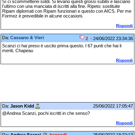
Sí ci scommetterei soldi. Si levano questi grossi subito e lasciano
l'ultimo con una manciata di iscritti alla fine. Ripeto: sostituite
Ripam diplomati con Ripam funzionari e questo con AICS. Per me
Formez è prevedibile in alcune occasioni.
Rispondi
Da:
Cassano & Vieri
2
- 24/06/2022 23:34:36
Scanzi ci hai preso è uscito prima questo. I 67 punti che hai li
meriti. Chapeau
Rispondi
Da:
Jason Kidd
25/06/2022 17:05:47
@Andrea Scanzi, pochi iscritti in che senso?
Rispondi
Da:
Andrea Scanzi
-banned!-
25/06/2022 18:32:13