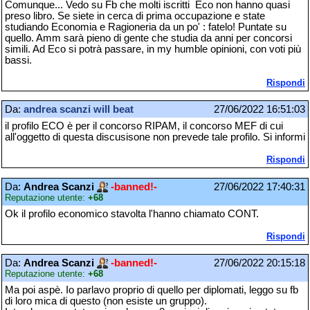
Comunque... Vedo su Fb che molti iscritti Eco non hanno quasi
preso libro. Se siete in cerca di prima occupazione e state
studiando Economia e Ragioneria da un po' : fatelo! Puntate su
quello. Amm sarà pieno di gente che studia da anni per concorsi
simili. Ad Eco si potrà passare, in my humble opinioni, con voti più
bassi.
Rispondi
Da:
andrea scanzi will beat
27/06/2022 16:51:03
il profilo ECO è per il concorso RIPAM, il concorso MEF di cui
all'oggetto di questa discusisone non prevede tale profilo. Si informi
Rispondi
Da:
Andrea Scanzi
-banned!-
27/06/2022 17:40:31
Reputazione utente:
+68
Ok il profilo economico stavolta l'hanno chiamato CONT.
Rispondi
Da:
Andrea Scanzi
-banned!-
27/06/2022 20:15:18
Reputazione utente:
+68
Ma poi aspè. Io parlavo proprio di quello per diplomati, leggo su fb
di loro mica di questo (non esiste un gruppo).