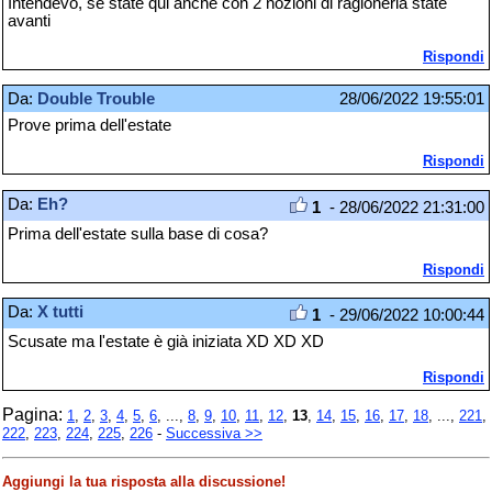
Intendevo, se state qui anche con 2 nozioni di ragioneria state
avanti
Rispondi
Da:
Double Trouble
28/06/2022 19:55:01
Prove prima dell'estate
Rispondi
Da:
Eh?
1
- 28/06/2022 21:31:00
Prima dell'estate sulla base di cosa?
Rispondi
Da:
X tutti
1
- 29/06/2022 10:00:44
Scusate ma l'estate è già iniziata XD XD XD
Rispondi
Pagina:
1
,
2
,
3
,
4
,
5
,
6
, ...,
8
,
9
,
10
,
11
,
12
,
13
,
14
,
15
,
16
,
17
,
18
, ...,
221
,
222
,
223
,
224
,
225
,
226
-
Successiva >>
Aggiungi la tua risposta alla discussione!