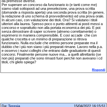
da premesse diverse.
Per superare un concorso da funzionario io (e tanti come me)
siamo stati sottoposti ad una preselezione, una prova scritta
(domande a risposta aperta) una seconda prova scritta (in genere,
la redazione di uno schema di provvedimento) ed una prova orale.
In alcuni casi, con valutazione dei titoli. Ora? Si valutano i titoli
ulteriori alla laurea. Spesso poco o punto attinenti ai posti messi a
concorso e soprattutto non alla portata economica dei più. E poi:
senza dimostrare di saper scrivere (almeno correttamente) o
esprimersi in maniera comprensibile. E così accade che con
qualche crocetta e un minimo di preparazione si ritrova
funzionario. Nulla esclude che entrino persone preparate ma il
dubbio che i più non siano i più preparati rimane. Lavoro nella p.a.
e osservo i nuovi colleghi che entrano dalle graduatorie di questi
concorsi. Finalmente persone nuove ma... a quelli altrettanto (se
non più) preparati che sono rimasti fuori perchè non avevano i cd
titoli, chi glielo spiega?
Rispondi
Da:
Teresia
15/04/2022 16:15:51