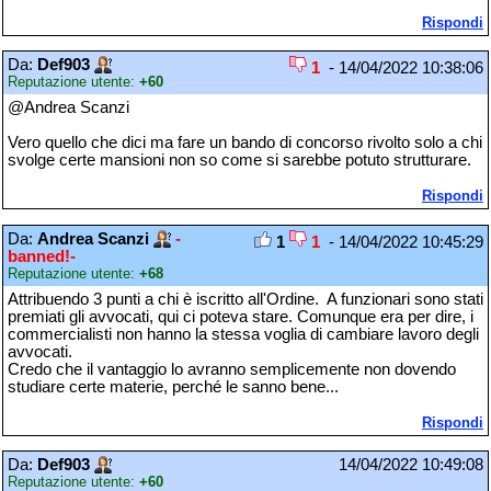
Rispondi
Da:
Def903
1
- 14/04/2022 10:38:06
Reputazione utente:
+60
@Andrea Scanzi
Vero quello che dici ma fare un bando di concorso rivolto solo a chi
svolge certe mansioni non so come si sarebbe potuto strutturare.
Rispondi
Da:
Andrea Scanzi
-
1
1
- 14/04/2022 10:45:29
banned!-
Reputazione utente:
+68
Attribuendo 3 punti a chi è iscritto all'Ordine. A funzionari sono stati
premiati gli avvocati, qui ci poteva stare. Comunque era per dire, i
commercialisti non hanno la stessa voglia di cambiare lavoro degli
avvocati.
Credo che il vantaggio lo avranno semplicemente non dovendo
studiare certe materie, perché le sanno bene...
Rispondi
Da:
Def903
14/04/2022 10:49:08
Reputazione utente:
+60