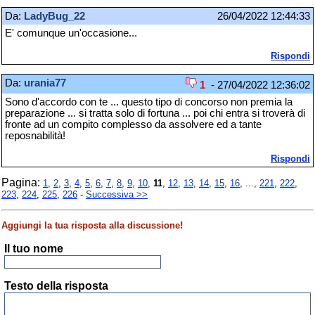
Da:
LadyBug_22
26/04/2022 12:44:33
E' comunque un'occasione...
Rispondi
Da:
urania77
1
- 27/04/2022 12:36:02
Sono d'accordo con te ... questo tipo di concorso non premia la
preparazione ... si tratta solo di fortuna ... poi chi entra si troverà di
fronte ad un compito complesso da assolvere ed a tante
reposnabilità!
Rispondi
Pagina:
1
,
2
,
3
,
4
,
5
,
6
,
7
,
8
,
9
,
10
,
11
,
12
,
13
,
14
,
15
,
16
, ...,
221
,
222
,
223
,
224
,
225
,
226
-
Successiva >>
Aggiungi la tua risposta alla discussione!
Il tuo nome
Testo della risposta