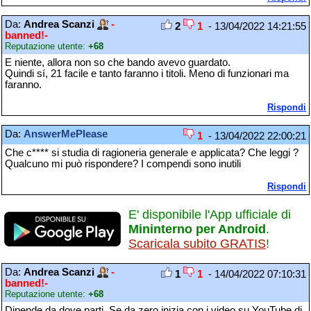
Da:
Andrea Scanzi
-
2
1
- 13/04/2022 14:21:55
banned!-
Reputazione utente:
+68
E niente, allora non so che bando avevo guardato.
Quindi sí, 21 facile e tanto faranno i titoli. Meno di funzionari ma
faranno.
Rispondi
Da:
AnswerMePlease
1
- 13/04/2022 22:00:21
Che c**** si studia di ragioneria generale e applicata? Che leggi ?
Qualcuno mi può rispondere? I compendi sono inutili
Rispondi
E' disponibile l'App ufficiale di
Mininterno per Android
.
Scaricala subito GRATIS
!
Da:
Andrea Scanzi
-
1
1
- 14/04/2022 07:10:31
banned!-
Reputazione utente:
+68
Dipende da dove parti. Se da zero inizia con i video su YouTube di