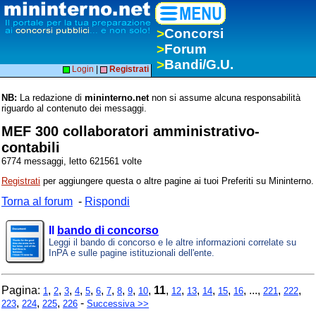
>
Concorsi
>
Forum
>
Bandi/G.U.
Login
|
Registrati
NB:
La redazione di
mininterno.net
non si assume alcuna responsabilità
riguardo al contenuto dei messaggi.
MEF 300 collaboratori amministrativo-
contabili
6774 messaggi, letto 621561 volte
Registrati
per aggiungere questa o altre pagine ai tuoi Preferiti su Mininterno.
Torna al forum
-
Rispondi
Il
bando di concorso
Leggi il bando di concorso e le altre informazioni correlate su
InPA e sulle pagine istituzionali dell'ente.
Pagina:
,
,
,
,
,
,
,
,
,
,
11
,
,
,
,
,
, ...,
,
,
1
2
3
4
5
6
7
8
9
10
12
13
14
15
16
221
222
,
,
,
-
223
224
225
226
Successiva >>