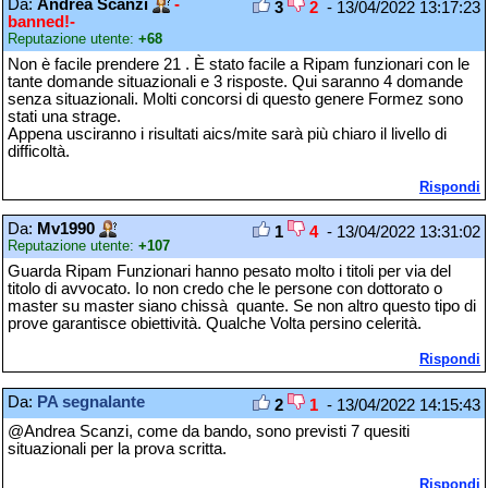
Da:
Andrea Scanzi
-
3
2
- 13/04/2022 13:17:23
banned!-
Reputazione utente:
+68
Non è facile prendere 21 . È stato facile a Ripam funzionari con le
tante domande situazionali e 3 risposte. Qui saranno 4 domande
senza situazionali. Molti concorsi di questo genere Formez sono
stati una strage.
Appena usciranno i risultati aics/mite sarà più chiaro il livello di
difficoltà.
Rispondi
Da:
Mv1990
1
4
- 13/04/2022 13:31:02
Reputazione utente:
+107
Guarda Ripam Funzionari hanno pesato molto i titoli per via del
titolo di avvocato. Io non credo che le persone con dottorato o
master su master siano chissà quante. Se non altro questo tipo di
prove garantisce obiettività. Qualche Volta persino celerità.
Rispondi
Da:
PA segnalante
2
1
- 13/04/2022 14:15:43
@Andrea Scanzi, come da bando, sono previsti 7 quesiti
situazionali per la prova scritta.
Rispondi