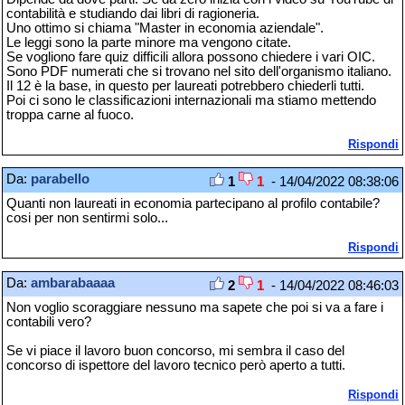
contabilità e studiando dai libri di ragioneria.
Uno ottimo si chiama "Master in economia aziendale".
Le leggi sono la parte minore ma vengono citate.
Se vogliono fare quiz difficili allora possono chiedere i vari OIC.
Sono PDF numerati che si trovano nel sito dell'organismo italiano.
Il 12 è la base, in questo per laureati potrebbero chiederli tutti.
Poi ci sono le classificazioni internazionali ma stiamo mettendo
troppa carne al fuoco.
Rispondi
Da:
parabello
1
1
- 14/04/2022 08:38:06
Quanti non laureati in economia partecipano al profilo contabile?
cosi per non sentirmi solo...
Rispondi
Da:
ambarabaaaa
2
1
- 14/04/2022 08:46:03
Non voglio scoraggiare nessuno ma sapete che poi si va a fare i
contabili vero?
Se vi piace il lavoro buon concorso, mi sembra il caso del
concorso di ispettore del lavoro tecnico però aperto a tutti.
Rispondi