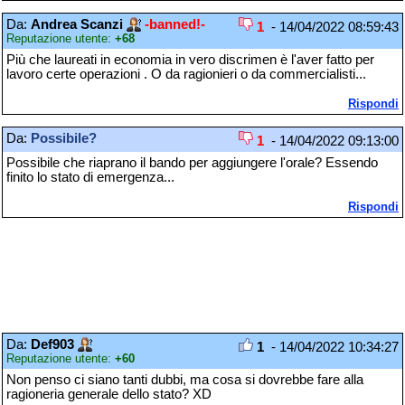
Da:
Andrea Scanzi
-banned!-
1
- 14/04/2022 08:59:43
Reputazione utente:
+68
Più che laureati in economia in vero discrimen è l'aver fatto per
lavoro certe operazioni . O da ragionieri o da commercialisti...
Rispondi
Da:
Possibile?
1
- 14/04/2022 09:13:00
Possibile che riaprano il bando per aggiungere l'orale? Essendo
finito lo stato di emergenza...
Rispondi
Da:
Def903
1
- 14/04/2022 10:34:27
Reputazione utente:
+60
Non penso ci siano tanti dubbi, ma cosa si dovrebbe fare alla
ragioneria generale dello stato? XD