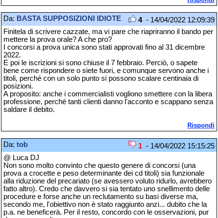
Da:
BASTA SUPPOSIZIONI IDIOTE
4
- 14/04/2022 12:09:39
Finitela di scrivere cazzate, ma vi pare che riapriranno il bando per
mettere la prova orale? A che pro?
I concorsi a prova unica sono stati approvati fino al 31 dicembre
2022.
E poi le iscrizioni si sono chiuse il 7 febbraio. Perciò, o sapete
bene come rispondere o siete fuori, e comunque servono anche i
titoli, perché con un solo punto si possono scalare centinaia di
posizioni.
A proposito: anche i commercialisti vogliono smettere con la libera
professione, perché tanti clienti danno l'acconto e scappano senza
saldare il debito.
Rispondi
Da:
tob
1
- 14/04/2022 15:15:25
@ Luca DJ
Non sono molto convinto che questo genere di concorsi (una
prova a crocette e peso determinante dei cd titoli) sia funzionale
alla riduzione del precariato (se avessero voluto ridurlo, avrebbero
fatto altro). Credo che davvero si sia tentato uno snellimento delle
procedure e forse anche un reclutamento su basi diverse ma,
secondo me, l'obiettivo non è stato raggiunto anzi... dubito che la
p.a. ne beneficerà. Per il resto, concordo con le osservazioni, pur