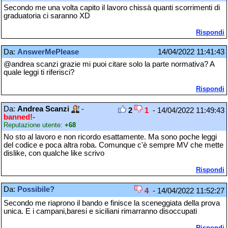
Secondo me una volta capito il lavoro chissà quanti scorrimenti di
graduatoria ci saranno XD
Rispondi
Da:
AnswerMePlease
14/04/2022 11:41:43
@andrea scanzi grazie mi puoi citare solo la parte normativa? A
quale leggi ti riferisci?
Rispondi
Da:
Andrea Scanzi
-
2
1
- 14/04/2022 11:49:43
banned!-
Reputazione utente:
+68
No sto al lavoro e non ricordo esattamente. Ma sono poche leggi
del codice e poca altra roba. Comunque c'è sempre MV che mette
dislike, con qualche like scrivo
Rispondi
Da:
Possibile?
4
- 14/04/2022 11:52:27
Secondo me riaprono il bando e finisce la sceneggiata della prova
unica. E i campani,baresi e siciliani rimarranno disoccupati
Rispondi