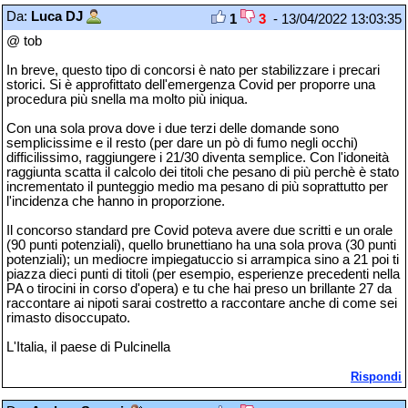
Da:
Luca DJ
1
3
- 13/04/2022 13:03:35
@ tob
In breve, questo tipo di concorsi è nato per stabilizzare i precari
storici. Si è approfittato dell'emergenza Covid per proporre una
procedura più snella ma molto più iniqua.
Con una sola prova dove i due terzi delle domande sono
semplicissime e il resto (per dare un pò di fumo negli occhi)
difficilissimo, raggiungere i 21/30 diventa semplice. Con l'idoneità
raggiunta scatta il calcolo dei titoli che pesano di più perchè è stato
incrementato il punteggio medio ma pesano di più soprattutto per
l'incidenza che hanno in proporzione.
Il concorso standard pre Covid poteva avere due scritti e un orale
(90 punti potenziali), quello brunettiano ha una sola prova (30 punti
potenziali); un mediocre impiegatuccio si arrampica sino a 21 poi ti
piazza dieci punti di titoli (per esempio, esperienze precedenti nella
PA o tirocini in corso d'opera) e tu che hai preso un brillante 27 da
raccontare ai nipoti sarai costretto a raccontare anche di come sei
rimasto disoccupato.
L'Italia, il paese di Pulcinella
Rispondi