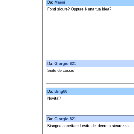
Da:
Massi
Fonti sicure? Oppure è una tua idea?
Da:
Giorgio 821
Siete de coccio
Da:
Bing88
Novità'?
Da:
Giorgio 821
Bisogna aspettare l esito del decreto sicurezza