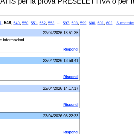
GRATIS per la prova PRESELETTIVA o per
i
,
548
,
,
,
,
,
, ...,
,
,
,
,
,
-
7
549
550
551
552
553
597
598
599
600
601
602
Successiv
22/04/2026 13:51:35
e informazioni
Rispondi
22/04/2026 13:58:41
Rispondi
22/04/2026 14:17:17
Rispondi
23/04/2026 08:22:33
Rispondi