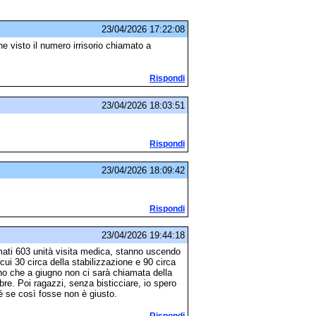
23/04/2026 17:22:08
one visto il numero irrisorio chiamato a
Rispondi
23/04/2026 18:03:51
Rispondi
23/04/2026 18:09:42
Rispondi
23/04/2026 19:44:18
ati 603 unità visita medica, stanno uscendo
a cui 30 circa della stabilizzazione e 90 circa
o che a giugno non ci sarà chiamata della
e. Poi ragazzi, senza bisticciare, io spero
é se così fosse non è giusto.