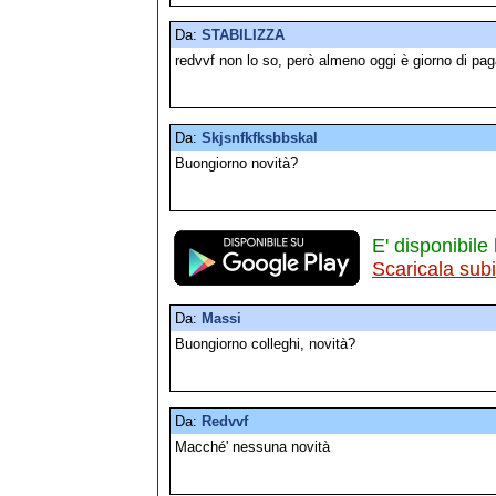
Da:
STABILIZZA
redvvf non lo so, però almeno oggi è giorno di paga
Da:
Skjsnfkfksbbskal
Buongiorno novità?
E' disponibile 
Scaricala sub
Da:
Massi
Buongiorno colleghi, novità?
Da:
Redvvf
Macché' nessuna novità