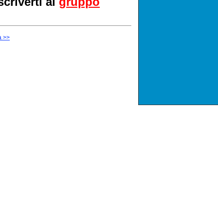
scriverti al
gruppo
a >>