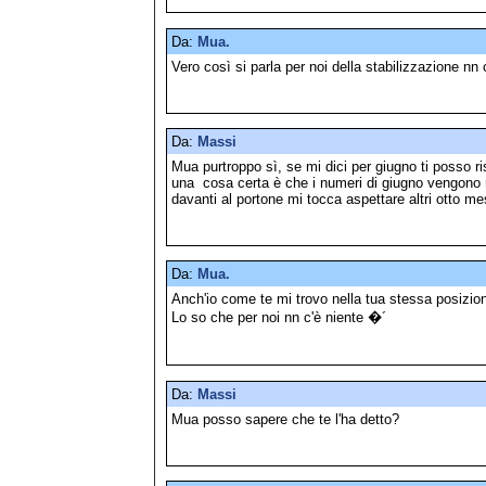
Da:
Mua.
Vero così si parla per noi della stabilizzazione nn
Da:
Massi
Mua purtroppo sì, se mi dici per giugno ti posso 
una cosa certa è che i numeri di giugno vengono r
davanti al portone mi tocca aspettare altri otto me
Da:
Mua.
Anch'io come te mi trovo nella tua stessa posizio
Lo so che per noi nn c'è niente �´
Da:
Massi
Mua posso sapere che te l'ha detto?