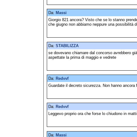
Da:
Massi
Giorgio 821 ancora? Visto che se lo stanno pren
che giugno non abbiamo neppure una possibilità d
Da:
STABILIZZA
se dovevano chiamare dal concorso avrebbero già 
aspettate la prima di maggio e vedrete
Da:
Redvvf
Guardate il decreto sicurezza. Non hanno ancora 
Da:
Redvvf
Leggevo proprio ora che forse lo chiudono in matti
Da:
Massi