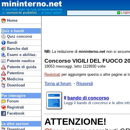
Login
Home
Quiz e bandi
Quiz concorsi
Bandi
Banche dati
NB:
La redazione di
mininterno.net
non si assume 
Esami e abilitaz.
Concorso VIGILI DEL FUOCO 202
Patente nautica
18053 messaggi, letto 1119930 volte
Patente di guida
Patentino
Registrati
per aggiungere questa o altre pagine ai tu
Medicina
-
Torna al forum
Rispondi
Download
Per interagire
Il
bando di concorso
Forum
Leggi il bando di concorso e le altre inf
Registrati
Facebook
ATTENZIONE!
Le altre sezioni
Download