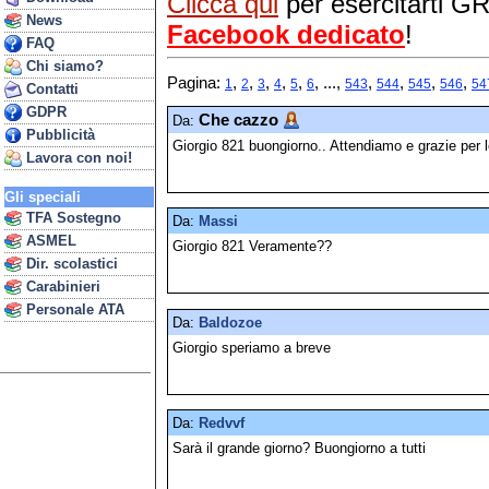
Clicca qui
per esercitarti 
News
Facebook dedicato
!
FAQ
Chi siamo?
Pagina:
,
,
,
,
,
, ...,
,
,
,
,
1
2
3
4
5
6
543
544
545
546
54
Contatti
GDPR
Che cazzo
Da:
Pubblicità
Giorgio 821 buongiorno.. Attendiamo e grazie per l
Lavora con noi!
Gli speciali
TFA Sostegno
Da:
Massi
ASMEL
Giorgio 821 Veramente??
Dir. scolastici
Carabinieri
Personale ATA
Da:
Baldozoe
Giorgio speriamo a breve
Da:
Redvvf
Sarà il grande giorno? Buongiorno a tutti