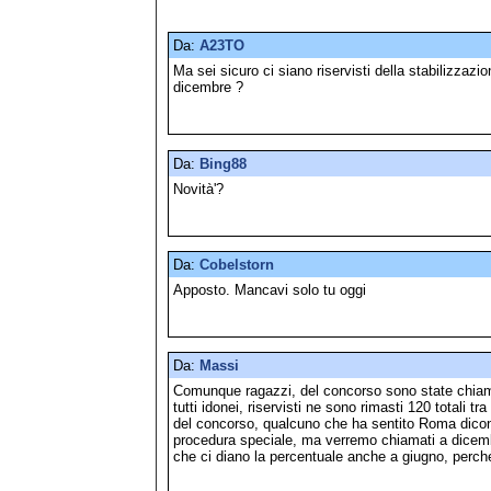
Da:
A23TO
Ma sei sicuro ci siano riservisti della stabilizzazi
dicembre ?
Da:
Bing88
Novità'?
Da:
Cobelstorn
Apposto. Mancavi solo tu oggi
Da:
Massi
Comunque ragazzi, del concorso sono state chiam
tutti idonei, riservisti ne sono rimasti 120 totali tr
del concorso, qualcuno che ha sentito Roma dicon
procedura speciale, ma verremo chiamati a dicembr
che ci diano la percentuale anche a giugno, perch