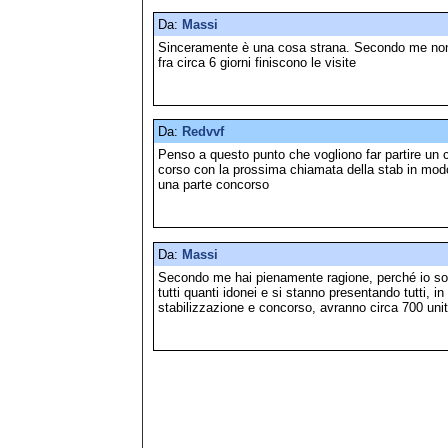
Da:
Massi
Sinceramente è una cosa strana. Secondo me non 
fra circa 6 giorni finiscono le visite
Da:
Redvvf
Penso a questo punto che vogliono far partire un 
corso con la prossima chiamata della stab in modo 
una parte concorso
Da:
Massi
Secondo me hai pienamente ragione, perché io so
tutti quanti idonei e si stanno presentando tutti, in 
stabilizzazione e concorso, avranno circa 700 uni