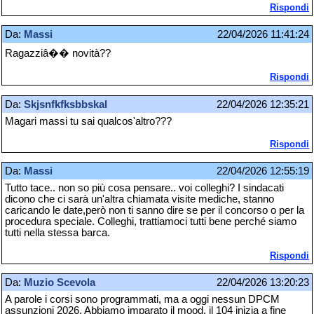
Rispondi
Da:
Massi
22/04/2026 11:41:24
Ragazziâ�� novità??
Rispondi
Da:
Skjsnfkfksbbskal
22/04/2026 12:35:21
Magari massi tu sai qualcos'altro???
Rispondi
Da:
Massi
22/04/2026 12:55:19
Tutto tace.. non so più cosa pensare.. voi colleghi? I sindacati
dicono che ci sarà un'altra chiamata visite mediche, stanno
caricando le date,però non ti sanno dire se per il concorso o per la
procedura speciale. Colleghi, trattiamoci tutti bene perché siamo
tutti nella stessa barca.
Rispondi
Da:
Muzio Scevola
22/04/2026 13:20:23
A parole i corsi sono programmati, ma a oggi nessun DPCM
assunzioni 2026. Abbiamo imparato il mood. il 104 inizia a fine