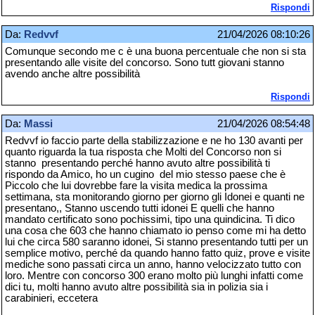
Rispondi
Da:
Redvvf
21/04/2026 08:10:26
Comunque secondo me c è una buona percentuale che non si sta
presentando alle visite del concorso. Sono tutt giovani stanno
avendo anche altre possibilità
Rispondi
Da:
Massi
21/04/2026 08:54:48
Redvvf io faccio parte della stabilizzazione e ne ho 130 avanti per
quanto riguarda la tua risposta che Molti del Concorso non si
stanno presentando perché hanno avuto altre possibilità ti
rispondo da Amico, ho un cugino del mio stesso paese che è
Piccolo che lui dovrebbe fare la visita medica la prossima
settimana, sta monitorando giorno per giorno gli Idonei e quanti ne
presentano,, Stanno uscendo tutti idonei E quelli che hanno
mandato certificato sono pochissimi, tipo una quindicina. Ti dico
una cosa che 603 che hanno chiamato io penso come mi ha detto
lui che circa 580 saranno idonei, Si stanno presentando tutti per un
semplice motivo, perché da quando hanno fatto quiz, prove e visite
mediche sono passati circa un anno, hanno velocizzato tutto con
loro. Mentre con concorso 300 erano molto più lunghi infatti come
dici tu, molti hanno avuto altre possibilità sia in polizia sia i
carabinieri, eccetera