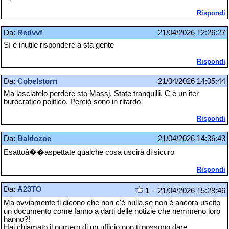
Rispondi
Da:
Redvvf
21/04/2026 12:26:27
Sì è inutile rispondere a sta gente
Rispondi
Da:
Cobelstorn
21/04/2026 14:05:44
Ma lasciatelo perdere sto Massj. State tranquilli. C è un iter
burocratico politico. Perciò sono in ritardo
Rispondi
Da:
Baldozoe
21/04/2026 14:36:43
Esattoâ��aspettate qualche cosa uscirà di sicuro
Rispondi
Da:
A23TO
1
- 21/04/2026 15:28:46
Ma ovviamente ti dicono che non c'è nulla,se non è ancora uscito
un documento come fanno a darti delle notizie che nemmeno loro
hanno?!
Hai chiamato il numero di un ufficio non ti possono dare