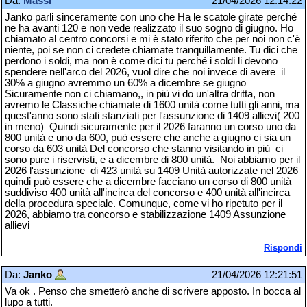
Da:
Massi
21/04/2026 12:14:22
Janko parli sinceramente con uno che Ha le scatole girate perché
ne ha avanti 120 e non vede realizzato il suo sogno di giugno. Ho
chiamato al centro concorsi e mi è stato riferito che per noi non c'è
niente, poi se non ci credete chiamate tranquillamente. Tu dici che
perdono i soldi, ma non è come dici tu perché i soldi li devono
spendere nell'arco del 2026, vuol dire che noi invece di avere il
30% a giugno avremmo un 60% a dicembre se giugno
Sicuramente non ci chiamano,, in più vi do un'altra dritta, non
avremo le Classiche chiamate di 1600 unità come tutti gli anni, ma
quest'anno sono stati stanziati per l'assunzione di 1409 allievi( 200
in meno) Quindi sicuramente per il 2026 faranno un corso uno da
800 unità e uno da 600, può essere che anche a giugno ci sia un
corso da 603 unità Del concorso che stanno visitando in più ci
sono pure i riservisti, e a dicembre di 800 unità. Noi abbiamo per il
2026 l'assunzione di 423 unità su 1409 Unità autorizzate nel 2026
quindi può essere che a dicembre facciano un corso di 800 unità
suddiviso 400 unità all'incirca del concorso e 400 unità all'incirca
della procedura speciale. Comunque, come vi ho ripetuto per il
2026, abbiamo tra concorso e stabilizzazione 1409 Assunzione
allievi
Rispondi
Da:
Janko
21/04/2026 12:21:51
Va ok . Penso che smetterò anche di scrivere apposto. In bocca al
lupo a tutti.