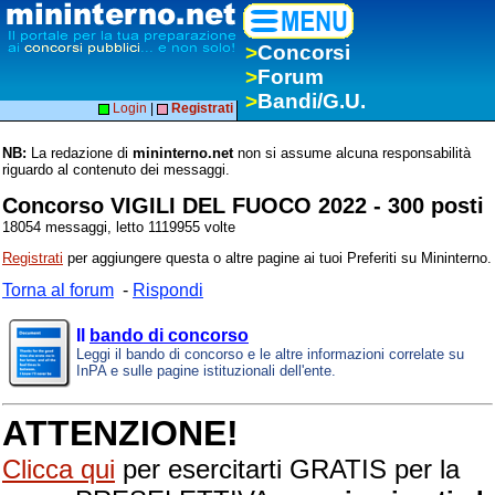
>
Concorsi
>
Forum
>
Bandi/G.U.
Login
|
Registrati
NB:
La redazione di
mininterno.net
non si assume alcuna responsabilità
riguardo al contenuto dei messaggi.
Concorso VIGILI DEL FUOCO 2022 - 300 posti
18054 messaggi, letto 1119955 volte
Registrati
per aggiungere questa o altre pagine ai tuoi Preferiti su Mininterno.
Torna al forum
-
Rispondi
Il
bando di concorso
Leggi il bando di concorso e le altre informazioni correlate su
InPA e sulle pagine istituzionali dell'ente.
ATTENZIONE!
Clicca qui
per esercitarti GRATIS per la