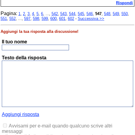
Rispondi
Pagina:
1
,
2
,
3
,
4
,
5
,
6
, ...,
542
,
543
,
544
,
545
,
546
,
547
,
548
,
549
,
550
,
551
,
552
, ...,
597
,
598
,
599
,
600
,
601
,
602
-
Successiva >>
Aggiungi la tua risposta alla discussione!
Il tuo nome
Testo della risposta
Aggiungi risposta
Avvisami per e-mail quando qualcuno scrive altri
messaggi