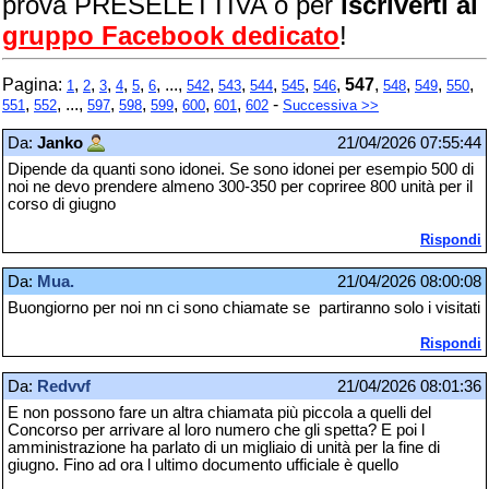
prova PRESELETTIVA o per
iscriverti al
gruppo Facebook dedicato
!
Pagina:
,
,
,
,
,
, ...,
,
,
,
,
,
547
,
,
,
,
1
2
3
4
5
6
542
543
544
545
546
548
549
550
,
, ...,
,
,
,
,
,
-
551
552
597
598
599
600
601
602
Successiva >>
Da:
Janko
21/04/2026 07:55:44
Dipende da quanti sono idonei. Se sono idonei per esempio 500 di
noi ne devo prendere almeno 300-350 per copriree 800 unità per il
corso di giugno
Rispondi
Da:
Mua.
21/04/2026 08:00:08
Buongiorno per noi nn ci sono chiamate se partiranno solo i visitati
Rispondi
Da:
Redvvf
21/04/2026 08:01:36
E non possono fare un altra chiamata più piccola a quelli del
Concorso per arrivare al loro numero che gli spetta? E poi l
amministrazione ha parlato di un migliaio di unità per la fine di
giugno. Fino ad ora l ultimo documento ufficiale è quello