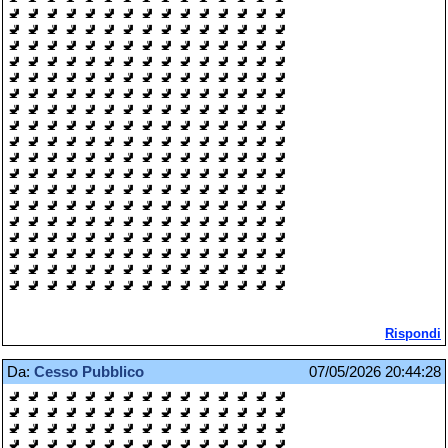
🚽 🚽 🚽 🚽 🚽 🚽 🚽 🚽 🚽 🚽 🚽 🚽 🚽 🚽 🚽
🚽 🚽 🚽 🚽 🚽 🚽 🚽 🚽 🚽 🚽 🚽 🚽 🚽 🚽 🚽
🚽 🚽 🚽 🚽 🚽 🚽 🚽 🚽 🚽 🚽 🚽 🚽 🚽 🚽 🚽
🚽 🚽 🚽 🚽 🚽 🚽 🚽 🚽 🚽 🚽 🚽 🚽 🚽 🚽 🚽
🚽 🚽 🚽 🚽 🚽 🚽 🚽 🚽 🚽 🚽 🚽 🚽 🚽 🚽 🚽
🚽 🚽 🚽 🚽 🚽 🚽 🚽 🚽 🚽 🚽 🚽 🚽 🚽 🚽 🚽
🚽 🚽 🚽 🚽 🚽 🚽 🚽 🚽 🚽 🚽 🚽 🚽 🚽 🚽 🚽
🚽 🚽 🚽 🚽 🚽 🚽 🚽 🚽 🚽 🚽 🚽 🚽 🚽 🚽 🚽
🚽 🚽 🚽 🚽 🚽 🚽 🚽 🚽 🚽 🚽 🚽 🚽 🚽 🚽 🚽
🚽 🚽 🚽 🚽 🚽 🚽 🚽 🚽 🚽 🚽 🚽 🚽 🚽 🚽 🚽
🚽 🚽 🚽 🚽 🚽 🚽 🚽 🚽 🚽 🚽 🚽 🚽 🚽 🚽 🚽
🚽 🚽 🚽 🚽 🚽 🚽 🚽 🚽 🚽 🚽 🚽 🚽 🚽 🚽 🚽
🚽 🚽 🚽 🚽 🚽 🚽 🚽 🚽 🚽 🚽 🚽 🚽 🚽 🚽 🚽
🚽 🚽 🚽 🚽 🚽 🚽 🚽 🚽 🚽 🚽 🚽 🚽 🚽 🚽 🚽
🚽 🚽 🚽 🚽 🚽 🚽 🚽 🚽 🚽 🚽 🚽 🚽 🚽 🚽 🚽
🚽 🚽 🚽 🚽 🚽 🚽 🚽 🚽 🚽 🚽 🚽 🚽 🚽 🚽 🚽
🚽 🚽 🚽 🚽 🚽 🚽 🚽 🚽 🚽 🚽 🚽 🚽 🚽 🚽 🚽
🚽 🚽 🚽 🚽 🚽 🚽 🚽 🚽 🚽 🚽 🚽 🚽 🚽 🚽 🚽
Rispondi
Da:
Cesso Pubblico
07/05/2026 20:44:28
🚽 🚽 🚽 🚽 🚽 🚽 🚽 🚽 🚽 🚽 🚽 🚽 🚽 🚽 🚽
🚽 🚽 🚽 🚽 🚽 🚽 🚽 🚽 🚽 🚽 🚽 🚽 🚽 🚽 🚽
🚽 🚽 🚽 🚽 🚽 🚽 🚽 🚽 🚽 🚽 🚽 🚽 🚽 🚽 🚽
🚽 🚽 🚽 🚽 🚽 🚽 🚽 🚽 🚽 🚽 🚽 🚽 🚽 🚽 🚽