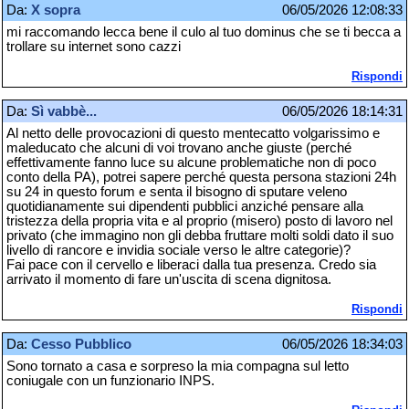
Da:
X sopra
06/05/2026 12:08:33
mi raccomando lecca bene il culo al tuo dominus che se ti becca a
trollare su internet sono cazzi
Rispondi
Da:
Sì vabbè...
06/05/2026 18:14:31
Al netto delle provocazioni di questo mentecatto volgarissimo e
maleducato che alcuni di voi trovano anche giuste (perché
effettivamente fanno luce su alcune problematiche non di poco
conto della PA), potrei sapere perché questa persona stazioni 24h
su 24 in questo forum e senta il bisogno di sputare veleno
quotidianamente sui dipendenti pubblici anziché pensare alla
tristezza della propria vita e al proprio (misero) posto di lavoro nel
privato (che immagino non gli debba fruttare molti soldi dato il suo
livello di rancore e invidia sociale verso le altre categorie)?
Fai pace con il cervello e liberaci dalla tua presenza. Credo sia
arrivato il momento di fare un'uscita di scena dignitosa.
Rispondi
Da:
Cesso Pubblico
06/05/2026 18:34:03
Sono tornato a casa e sorpreso la mia compagna sul letto
coniugale con un funzionario INPS.