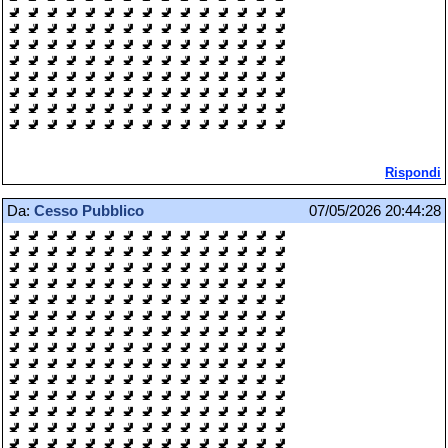
🚽 🚽 🚽 🚽 🚽 🚽 🚽 🚽 🚽 🚽 🚽 🚽 🚽 🚽 🚽
🚽 🚽 🚽 🚽 🚽 🚽 🚽 🚽 🚽 🚽 🚽 🚽 🚽 🚽 🚽
🚽 🚽 🚽 🚽 🚽 🚽 🚽 🚽 🚽 🚽 🚽 🚽 🚽 🚽 🚽
🚽 🚽 🚽 🚽 🚽 🚽 🚽 🚽 🚽 🚽 🚽 🚽 🚽 🚽 🚽
🚽 🚽 🚽 🚽 🚽 🚽 🚽 🚽 🚽 🚽 🚽 🚽 🚽 🚽 🚽
🚽 🚽 🚽 🚽 🚽 🚽 🚽 🚽 🚽 🚽 🚽 🚽 🚽 🚽 🚽
🚽 🚽 🚽 🚽 🚽 🚽 🚽 🚽 🚽 🚽 🚽 🚽 🚽 🚽 🚽
🚽 🚽 🚽 🚽 🚽 🚽 🚽 🚽 🚽 🚽 🚽 🚽 🚽 🚽 🚽
Rispondi
Da:
Cesso Pubblico
07/05/2026 20:44:28
🚽 🚽 🚽 🚽 🚽 🚽 🚽 🚽 🚽 🚽 🚽 🚽 🚽 🚽 🚽
🚽 🚽 🚽 🚽 🚽 🚽 🚽 🚽 🚽 🚽 🚽 🚽 🚽 🚽 🚽
🚽 🚽 🚽 🚽 🚽 🚽 🚽 🚽 🚽 🚽 🚽 🚽 🚽 🚽 🚽
🚽 🚽 🚽 🚽 🚽 🚽 🚽 🚽 🚽 🚽 🚽 🚽 🚽 🚽 🚽
🚽 🚽 🚽 🚽 🚽 🚽 🚽 🚽 🚽 🚽 🚽 🚽 🚽 🚽 🚽
🚽 🚽 🚽 🚽 🚽 🚽 🚽 🚽 🚽 🚽 🚽 🚽 🚽 🚽 🚽
🚽 🚽 🚽 🚽 🚽 🚽 🚽 🚽 🚽 🚽 🚽 🚽 🚽 🚽 🚽
🚽 🚽 🚽 🚽 🚽 🚽 🚽 🚽 🚽 🚽 🚽 🚽 🚽 🚽 🚽
🚽 🚽 🚽 🚽 🚽 🚽 🚽 🚽 🚽 🚽 🚽 🚽 🚽 🚽 🚽
🚽 🚽 🚽 🚽 🚽 🚽 🚽 🚽 🚽 🚽 🚽 🚽 🚽 🚽 🚽
🚽 🚽 🚽 🚽 🚽 🚽 🚽 🚽 🚽 🚽 🚽 🚽 🚽 🚽 🚽
🚽 🚽 🚽 🚽 🚽 🚽 🚽 🚽 🚽 🚽 🚽 🚽 🚽 🚽 🚽
🚽 🚽 🚽 🚽 🚽 🚽 🚽 🚽 🚽 🚽 🚽 🚽 🚽 🚽 🚽
🚽 🚽 🚽 🚽 🚽 🚽 🚽 🚽 🚽 🚽 🚽 🚽 🚽 🚽 🚽