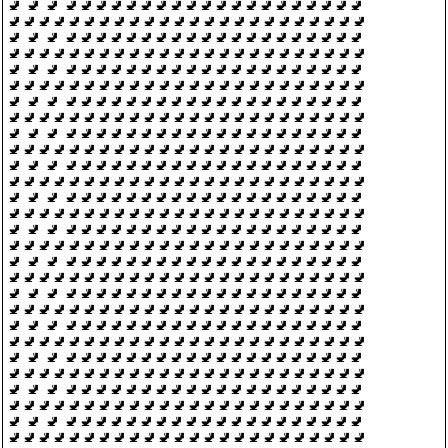
🚽 🚽 🚽 🚽🚽🚽🚽🚽🚽🚽🚽🚽🚽🚽🚽🚽🚽🚽🚽🚽🚽🚽🚽
🚽🚽🚽🚽🚽🚽🚽🚽🚽🚽🚽🚽🚽🚽🚽🚽🚽🚽🚽🚽🚽🚽🚽🚽
🚽 🚽 🚽 🚽🚽🚽🚽🚽🚽🚽🚽🚽🚽🚽🚽🚽🚽🚽🚽🚽🚽🚽🚽
🚽🚽🚽🚽🚽🚽🚽🚽🚽🚽🚽🚽🚽🚽🚽🚽🚽🚽🚽🚽🚽🚽🚽🚽
🚽 🚽 🚽 🚽🚽🚽🚽🚽🚽🚽🚽🚽🚽🚽🚽🚽🚽🚽🚽🚽🚽🚽🚽
🚽🚽🚽🚽🚽🚽🚽🚽🚽🚽🚽🚽🚽🚽🚽🚽🚽🚽🚽🚽🚽🚽🚽🚽
🚽 🚽 🚽 🚽🚽🚽🚽🚽🚽🚽🚽🚽🚽🚽🚽🚽🚽🚽🚽🚽🚽🚽🚽
🚽🚽🚽🚽🚽🚽🚽🚽🚽🚽🚽🚽🚽🚽🚽🚽🚽🚽🚽🚽🚽🚽🚽🚽
🚽 🚽 🚽 🚽🚽🚽🚽🚽🚽🚽🚽🚽🚽🚽🚽🚽🚽🚽🚽🚽🚽🚽🚽
🚽🚽🚽🚽🚽🚽🚽🚽🚽🚽🚽🚽🚽🚽🚽🚽🚽🚽🚽🚽🚽🚽🚽🚽
🚽 🚽 🚽 🚽🚽🚽🚽🚽🚽🚽🚽🚽🚽🚽🚽🚽🚽🚽🚽🚽🚽🚽🚽
🚽🚽🚽🚽🚽🚽🚽🚽🚽🚽🚽🚽🚽🚽🚽🚽🚽🚽🚽🚽🚽🚽🚽🚽
🚽 🚽 🚽 🚽🚽🚽🚽🚽🚽🚽🚽🚽🚽🚽🚽🚽🚽🚽🚽🚽🚽🚽🚽
🚽🚽🚽🚽🚽🚽🚽🚽🚽🚽🚽🚽🚽🚽🚽🚽🚽🚽🚽🚽🚽🚽🚽🚽
🚽 🚽 🚽 🚽🚽🚽🚽🚽🚽🚽🚽🚽🚽🚽🚽🚽🚽🚽🚽🚽🚽🚽🚽
🚽🚽🚽🚽🚽🚽🚽🚽🚽🚽🚽🚽🚽🚽🚽🚽🚽🚽🚽🚽🚽🚽🚽🚽
🚽 🚽 🚽 🚽🚽🚽🚽🚽🚽🚽🚽🚽🚽🚽🚽🚽🚽🚽🚽🚽🚽🚽🚽
🚽🚽🚽🚽🚽🚽🚽🚽🚽🚽🚽🚽🚽🚽🚽🚽🚽🚽🚽🚽🚽🚽🚽🚽
🚽 🚽 🚽 🚽🚽🚽🚽🚽🚽🚽🚽🚽🚽🚽🚽🚽🚽🚽🚽🚽🚽🚽🚽
🚽🚽🚽🚽🚽🚽🚽🚽🚽🚽🚽🚽🚽🚽🚽🚽🚽🚽🚽🚽🚽🚽🚽🚽
🚽 🚽 🚽 🚽🚽🚽🚽🚽🚽🚽🚽🚽🚽🚽🚽🚽🚽🚽🚽🚽🚽🚽🚽
🚽🚽🚽🚽🚽🚽🚽🚽🚽🚽🚽🚽🚽🚽🚽🚽🚽🚽🚽🚽🚽🚽🚽🚽
🚽 🚽 🚽 🚽🚽🚽🚽🚽🚽🚽🚽🚽🚽🚽🚽🚽🚽🚽🚽🚽🚽🚽🚽
🚽🚽🚽🚽🚽🚽🚽🚽🚽🚽🚽🚽🚽🚽🚽🚽🚽🚽🚽🚽🚽🚽🚽🚽
🚽 🚽 🚽 🚽🚽🚽🚽🚽🚽🚽🚽🚽🚽🚽🚽🚽🚽🚽🚽🚽🚽🚽🚽
🚽🚽🚽🚽🚽🚽🚽🚽🚽🚽🚽🚽🚽🚽🚽🚽🚽🚽🚽🚽🚽🚽🚽🚽
🚽 🚽 🚽 🚽🚽🚽🚽🚽🚽🚽🚽🚽🚽🚽🚽🚽🚽🚽🚽🚽🚽🚽🚽
🚽🚽🚽🚽🚽🚽🚽🚽🚽🚽🚽🚽🚽🚽🚽🚽🚽🚽🚽🚽🚽🚽🚽🚽