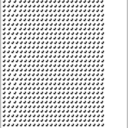
🚽 🚽 🚽 🚽🚽🚽🚽🚽🚽🚽🚽🚽🚽🚽🚽🚽🚽🚽🚽🚽🚽🚽🚽
🚽🚽🚽🚽🚽🚽🚽🚽🚽🚽🚽🚽🚽🚽🚽🚽🚽🚽🚽🚽🚽🚽🚽🚽
🚽 🚽 🚽 🚽🚽🚽🚽🚽🚽🚽🚽🚽🚽🚽🚽🚽🚽🚽🚽🚽🚽🚽🚽
🚽🚽🚽🚽🚽🚽🚽🚽🚽🚽🚽🚽🚽🚽🚽🚽🚽🚽🚽🚽🚽🚽🚽🚽
🚽 🚽 🚽 🚽🚽🚽🚽🚽🚽🚽🚽🚽🚽🚽🚽🚽🚽🚽🚽🚽🚽🚽🚽
🚽🚽🚽🚽🚽🚽🚽🚽🚽🚽🚽🚽🚽🚽🚽🚽🚽🚽🚽🚽🚽🚽🚽🚽
🚽 🚽 🚽 🚽🚽🚽🚽🚽🚽🚽🚽🚽🚽🚽🚽🚽🚽🚽🚽🚽🚽🚽🚽
🚽🚽🚽🚽🚽🚽🚽🚽🚽🚽🚽🚽🚽🚽🚽🚽🚽🚽🚽🚽🚽🚽🚽🚽
🚽 🚽 🚽 🚽🚽🚽🚽🚽🚽🚽🚽🚽🚽🚽🚽🚽🚽🚽🚽🚽🚽🚽🚽
🚽🚽🚽🚽🚽🚽🚽🚽🚽🚽🚽🚽🚽🚽🚽🚽🚽🚽🚽🚽🚽🚽🚽🚽
🚽 🚽 🚽 🚽🚽🚽🚽🚽🚽🚽🚽🚽🚽🚽🚽🚽🚽🚽🚽🚽🚽🚽🚽
🚽🚽🚽🚽🚽🚽🚽🚽🚽🚽🚽🚽🚽🚽🚽🚽🚽🚽🚽🚽🚽🚽🚽🚽
🚽 🚽 🚽 🚽🚽🚽🚽🚽🚽🚽🚽🚽🚽🚽🚽🚽🚽🚽🚽🚽🚽🚽🚽
🚽🚽🚽🚽🚽🚽🚽🚽🚽🚽🚽🚽🚽🚽🚽🚽🚽🚽🚽🚽🚽🚽🚽🚽
🚽 🚽 🚽 🚽🚽🚽🚽🚽🚽🚽🚽🚽🚽🚽🚽🚽🚽🚽🚽🚽🚽🚽🚽
🚽🚽🚽🚽🚽🚽🚽🚽🚽🚽🚽🚽🚽🚽🚽🚽🚽🚽🚽🚽🚽🚽🚽🚽
🚽 🚽 🚽 🚽🚽🚽🚽🚽🚽🚽🚽🚽🚽🚽🚽🚽🚽🚽🚽🚽🚽🚽🚽
🚽🚽🚽🚽🚽🚽🚽🚽🚽🚽🚽🚽🚽🚽🚽🚽🚽🚽🚽🚽🚽🚽🚽🚽
🚽 🚽 🚽 🚽🚽🚽🚽🚽🚽🚽🚽🚽🚽🚽🚽🚽🚽🚽🚽🚽🚽🚽🚽
🚽🚽🚽🚽🚽🚽🚽🚽🚽🚽🚽🚽🚽🚽🚽🚽🚽🚽🚽🚽🚽🚽🚽🚽
🚽 🚽 🚽 🚽🚽🚽🚽🚽🚽🚽🚽🚽🚽🚽🚽🚽🚽🚽🚽🚽🚽🚽🚽
🚽🚽🚽🚽🚽🚽🚽🚽🚽🚽🚽🚽🚽🚽🚽🚽🚽🚽🚽🚽🚽🚽🚽🚽
🚽 🚽 🚽 🚽🚽🚽🚽🚽🚽🚽🚽🚽🚽🚽🚽🚽🚽🚽🚽🚽🚽🚽🚽
🚽🚽🚽🚽🚽🚽🚽🚽🚽🚽🚽🚽🚽🚽🚽🚽🚽🚽🚽🚽🚽🚽🚽🚽
🚽 🚽 🚽 🚽🚽🚽🚽🚽🚽🚽🚽🚽🚽🚽🚽🚽🚽🚽🚽🚽🚽🚽🚽
🚽🚽🚽🚽🚽🚽🚽🚽🚽🚽🚽🚽🚽🚽🚽🚽🚽🚽🚽🚽🚽🚽🚽🚽
🚽 🚽 🚽 🚽🚽🚽🚽🚽🚽🚽🚽🚽🚽🚽🚽🚽🚽🚽🚽🚽🚽🚽🚽
🚽🚽🚽🚽🚽🚽🚽🚽🚽🚽🚽🚽🚽🚽🚽🚽🚽🚽🚽🚽🚽🚽🚽🚽