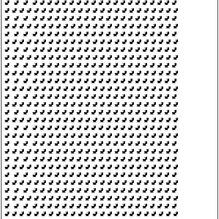
🚽 🚽 🚽 🚽🚽🚽🚽🚽🚽🚽🚽🚽🚽🚽🚽🚽🚽🚽🚽🚽🚽🚽🚽
🚽🚽🚽🚽🚽🚽🚽🚽🚽🚽🚽🚽🚽🚽🚽🚽🚽🚽🚽🚽🚽🚽🚽🚽
🚽 🚽 🚽 🚽🚽🚽🚽🚽🚽🚽🚽🚽🚽🚽🚽🚽🚽🚽🚽🚽🚽🚽🚽
🚽🚽🚽🚽🚽🚽🚽🚽🚽🚽🚽🚽🚽🚽🚽🚽🚽🚽🚽🚽🚽🚽🚽🚽
🚽 🚽 🚽 🚽🚽🚽🚽🚽🚽🚽🚽🚽🚽🚽🚽🚽🚽🚽🚽🚽🚽🚽🚽
🚽🚽🚽🚽🚽🚽🚽🚽🚽🚽🚽🚽🚽🚽🚽🚽🚽🚽🚽🚽🚽🚽🚽🚽
🚽 🚽 🚽 🚽🚽🚽🚽🚽🚽🚽🚽🚽🚽🚽🚽🚽🚽🚽🚽🚽🚽🚽🚽
🚽🚽🚽🚽🚽🚽🚽🚽🚽🚽🚽🚽🚽🚽🚽🚽🚽🚽🚽🚽🚽🚽🚽🚽
🚽 🚽 🚽 🚽🚽🚽🚽🚽🚽🚽🚽🚽🚽🚽🚽🚽🚽🚽🚽🚽🚽🚽🚽
🚽🚽🚽🚽🚽🚽🚽🚽🚽🚽🚽🚽🚽🚽🚽🚽🚽🚽🚽🚽🚽🚽🚽🚽
🚽 🚽 🚽 🚽🚽🚽🚽🚽🚽🚽🚽🚽🚽🚽🚽🚽🚽🚽🚽🚽🚽🚽🚽
🚽🚽🚽🚽🚽🚽🚽🚽🚽🚽🚽🚽🚽🚽🚽🚽🚽🚽🚽🚽🚽🚽🚽🚽
🚽 🚽 🚽 🚽🚽🚽🚽🚽🚽🚽🚽🚽🚽🚽🚽🚽🚽🚽🚽🚽🚽🚽🚽
🚽🚽🚽🚽🚽🚽🚽🚽🚽🚽🚽🚽🚽🚽🚽🚽🚽🚽🚽🚽🚽🚽🚽🚽
🚽 🚽 🚽 🚽🚽🚽🚽🚽🚽🚽🚽🚽🚽🚽🚽🚽🚽🚽🚽🚽🚽🚽🚽
🚽🚽🚽🚽🚽🚽🚽🚽🚽🚽🚽🚽🚽🚽🚽🚽🚽🚽🚽🚽🚽🚽🚽🚽
🚽 🚽 🚽 🚽🚽🚽🚽🚽🚽🚽🚽🚽🚽🚽🚽🚽🚽🚽🚽🚽🚽🚽🚽
🚽🚽🚽🚽🚽🚽🚽🚽🚽🚽🚽🚽🚽🚽🚽🚽🚽🚽🚽🚽🚽🚽🚽🚽
🚽 🚽 🚽 🚽🚽🚽🚽🚽🚽🚽🚽🚽🚽🚽🚽🚽🚽🚽🚽🚽🚽🚽🚽
🚽🚽🚽🚽🚽🚽🚽🚽🚽🚽🚽🚽🚽🚽🚽🚽🚽🚽🚽🚽🚽🚽🚽🚽
🚽 🚽 🚽 🚽🚽🚽🚽🚽🚽🚽🚽🚽🚽🚽🚽🚽🚽🚽🚽🚽🚽🚽🚽
🚽🚽🚽🚽🚽🚽🚽🚽🚽🚽🚽🚽🚽🚽🚽🚽🚽🚽🚽🚽🚽🚽🚽🚽
🚽 🚽 🚽 🚽🚽🚽🚽🚽🚽🚽🚽🚽🚽🚽🚽🚽🚽🚽🚽🚽🚽🚽🚽
🚽🚽🚽🚽🚽🚽🚽🚽🚽🚽🚽🚽🚽🚽🚽🚽🚽🚽🚽🚽🚽🚽🚽🚽
🚽 🚽 🚽 🚽🚽🚽🚽🚽🚽🚽🚽🚽🚽🚽🚽🚽🚽🚽🚽🚽🚽🚽🚽
🚽🚽🚽🚽🚽🚽🚽🚽🚽🚽🚽🚽🚽🚽🚽🚽🚽🚽🚽🚽🚽🚽🚽🚽
🚽 🚽 🚽 🚽🚽🚽🚽🚽🚽🚽🚽🚽🚽🚽🚽🚽🚽🚽🚽🚽🚽🚽🚽
🚽🚽🚽🚽🚽🚽🚽🚽🚽🚽🚽🚽🚽🚽🚽🚽🚽🚽🚽🚽🚽🚽🚽🚽