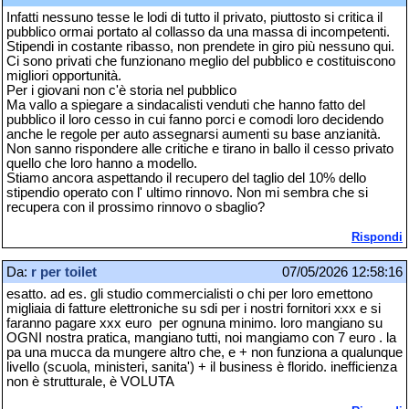
Infatti nessuno tesse le lodi di tutto il privato, piuttosto si critica il
pubblico ormai portato al collasso da una massa di incompetenti.
Stipendi in costante ribasso, non prendete in giro più nessuno qui.
Ci sono privati che funzionano meglio del pubblico e costituiscono
migliori opportunità.
Per i giovani non c'è storia nel pubblico
Ma vallo a spiegare a sindacalisti venduti che hanno fatto del
pubblico il loro cesso in cui fanno porci e comodi loro decidendo
anche le regole per auto assegnarsi aumenti su base anzianità.
Non sanno rispondere alle critiche e tirano in ballo il cesso privato
quello che loro hanno a modello.
Stiamo ancora aspettando il recupero del taglio del 10% dello
stipendio operato con l' ultimo rinnovo. Non mi sembra che si
recupera con il prossimo rinnovo o sbaglio?
Rispondi
Da:
r per toilet
07/05/2026 12:58:16
esatto. ad es. gli studio commercialisti o chi per loro emettono
migliaia di fatture elettroniche su sdi per i nostri fornitori xxx e si
faranno pagare xxx euro per ognuna minimo. loro mangiano su
OGNI nostra pratica, mangiano tutti, noi mangiamo con 7 euro . la
pa una mucca da mungere altro che, e + non funziona a qualunque
livello (scuola, ministeri, sanita') + il business è florido. inefficienza
non è strutturale, è VOLUTA