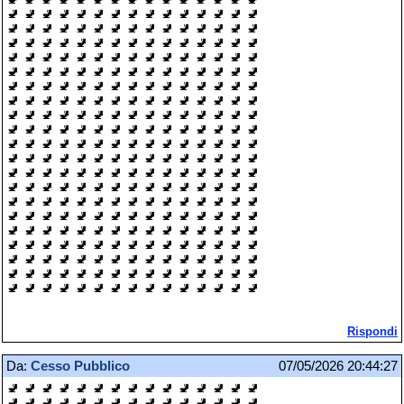
🚽 🚽 🚽 🚽 🚽 🚽 🚽 🚽 🚽 🚽 🚽 🚽 🚽 🚽 🚽
🚽 🚽 🚽 🚽 🚽 🚽 🚽 🚽 🚽 🚽 🚽 🚽 🚽 🚽 🚽
🚽 🚽 🚽 🚽 🚽 🚽 🚽 🚽 🚽 🚽 🚽 🚽 🚽 🚽 🚽
🚽 🚽 🚽 🚽 🚽 🚽 🚽 🚽 🚽 🚽 🚽 🚽 🚽 🚽 🚽
🚽 🚽 🚽 🚽 🚽 🚽 🚽 🚽 🚽 🚽 🚽 🚽 🚽 🚽 🚽
🚽 🚽 🚽 🚽 🚽 🚽 🚽 🚽 🚽 🚽 🚽 🚽 🚽 🚽 🚽
🚽 🚽 🚽 🚽 🚽 🚽 🚽 🚽 🚽 🚽 🚽 🚽 🚽 🚽 🚽
🚽 🚽 🚽 🚽 🚽 🚽 🚽 🚽 🚽 🚽 🚽 🚽 🚽 🚽 🚽
🚽 🚽 🚽 🚽 🚽 🚽 🚽 🚽 🚽 🚽 🚽 🚽 🚽 🚽 🚽
🚽 🚽 🚽 🚽 🚽 🚽 🚽 🚽 🚽 🚽 🚽 🚽 🚽 🚽 🚽
🚽 🚽 🚽 🚽 🚽 🚽 🚽 🚽 🚽 🚽 🚽 🚽 🚽 🚽 🚽
🚽 🚽 🚽 🚽 🚽 🚽 🚽 🚽 🚽 🚽 🚽 🚽 🚽 🚽 🚽
🚽 🚽 🚽 🚽 🚽 🚽 🚽 🚽 🚽 🚽 🚽 🚽 🚽 🚽 🚽
🚽 🚽 🚽 🚽 🚽 🚽 🚽 🚽 🚽 🚽 🚽 🚽 🚽 🚽 🚽
🚽 🚽 🚽 🚽 🚽 🚽 🚽 🚽 🚽 🚽 🚽 🚽 🚽 🚽 🚽
🚽 🚽 🚽 🚽 🚽 🚽 🚽 🚽 🚽 🚽 🚽 🚽 🚽 🚽 🚽
🚽 🚽 🚽 🚽 🚽 🚽 🚽 🚽 🚽 🚽 🚽 🚽 🚽 🚽 🚽
🚽 🚽 🚽 🚽 🚽 🚽 🚽 🚽 🚽 🚽 🚽 🚽 🚽 🚽 🚽
🚽 🚽 🚽 🚽 🚽 🚽 🚽 🚽 🚽 🚽 🚽 🚽 🚽 🚽 🚽
🚽 🚽 🚽 🚽 🚽 🚽 🚽 🚽 🚽 🚽 🚽 🚽 🚽 🚽 🚽
Rispondi
Da:
Cesso Pubblico
07/05/2026 20:44:27
🚽 🚽 🚽 🚽 🚽 🚽 🚽 🚽 🚽 🚽 🚽 🚽 🚽 🚽 🚽
🚽 🚽 🚽 🚽 🚽 🚽 🚽 🚽 🚽 🚽 🚽 🚽 🚽 🚽 🚽