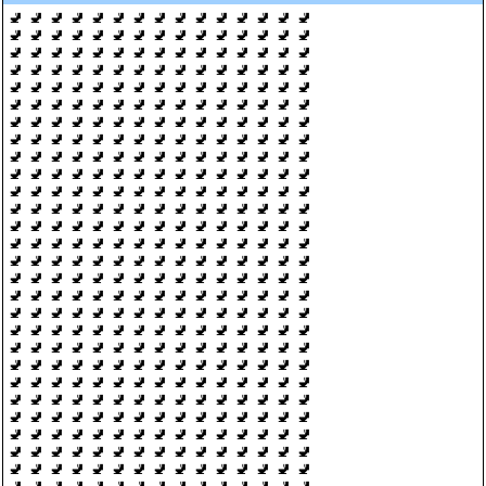
🚽 🚽 🚽 🚽 🚽 🚽 🚽 🚽 🚽 🚽 🚽 🚽 🚽 🚽 🚽
🚽 🚽 🚽 🚽 🚽 🚽 🚽 🚽 🚽 🚽 🚽 🚽 🚽 🚽 🚽
🚽 🚽 🚽 🚽 🚽 🚽 🚽 🚽 🚽 🚽 🚽 🚽 🚽 🚽 🚽
🚽 🚽 🚽 🚽 🚽 🚽 🚽 🚽 🚽 🚽 🚽 🚽 🚽 🚽 🚽
🚽 🚽 🚽 🚽 🚽 🚽 🚽 🚽 🚽 🚽 🚽 🚽 🚽 🚽 🚽
🚽 🚽 🚽 🚽 🚽 🚽 🚽 🚽 🚽 🚽 🚽 🚽 🚽 🚽 🚽
🚽 🚽 🚽 🚽 🚽 🚽 🚽 🚽 🚽 🚽 🚽 🚽 🚽 🚽 🚽
🚽 🚽 🚽 🚽 🚽 🚽 🚽 🚽 🚽 🚽 🚽 🚽 🚽 🚽 🚽
🚽 🚽 🚽 🚽 🚽 🚽 🚽 🚽 🚽 🚽 🚽 🚽 🚽 🚽 🚽
🚽 🚽 🚽 🚽 🚽 🚽 🚽 🚽 🚽 🚽 🚽 🚽 🚽 🚽 🚽
🚽 🚽 🚽 🚽 🚽 🚽 🚽 🚽 🚽 🚽 🚽 🚽 🚽 🚽 🚽
🚽 🚽 🚽 🚽 🚽 🚽 🚽 🚽 🚽 🚽 🚽 🚽 🚽 🚽 🚽
🚽 🚽 🚽 🚽 🚽 🚽 🚽 🚽 🚽 🚽 🚽 🚽 🚽 🚽 🚽
🚽 🚽 🚽 🚽 🚽 🚽 🚽 🚽 🚽 🚽 🚽 🚽 🚽 🚽 🚽
🚽 🚽 🚽 🚽 🚽 🚽 🚽 🚽 🚽 🚽 🚽 🚽 🚽 🚽 🚽
🚽 🚽 🚽 🚽 🚽 🚽 🚽 🚽 🚽 🚽 🚽 🚽 🚽 🚽 🚽
🚽 🚽 🚽 🚽 🚽 🚽 🚽 🚽 🚽 🚽 🚽 🚽 🚽 🚽 🚽
🚽 🚽 🚽 🚽 🚽 🚽 🚽 🚽 🚽 🚽 🚽 🚽 🚽 🚽 🚽
🚽 🚽 🚽 🚽 🚽 🚽 🚽 🚽 🚽 🚽 🚽 🚽 🚽 🚽 🚽
🚽 🚽 🚽 🚽 🚽 🚽 🚽 🚽 🚽 🚽 🚽 🚽 🚽 🚽 🚽
🚽 🚽 🚽 🚽 🚽 🚽 🚽 🚽 🚽 🚽 🚽 🚽 🚽 🚽 🚽
🚽 🚽 🚽 🚽 🚽 🚽 🚽 🚽 🚽 🚽 🚽 🚽 🚽 🚽 🚽
🚽 🚽 🚽 🚽 🚽 🚽 🚽 🚽 🚽 🚽 🚽 🚽 🚽 🚽 🚽
🚽 🚽 🚽 🚽 🚽 🚽 🚽 🚽 🚽 🚽 🚽 🚽 🚽 🚽 🚽
🚽 🚽 🚽 🚽 🚽 🚽 🚽 🚽 🚽 🚽 🚽 🚽 🚽 🚽 🚽
🚽 🚽 🚽 🚽 🚽 🚽 🚽 🚽 🚽 🚽 🚽 🚽 🚽 🚽 🚽
🚽 🚽 🚽 🚽 🚽 🚽 🚽 🚽 🚽 🚽 🚽 🚽 🚽 🚽 🚽