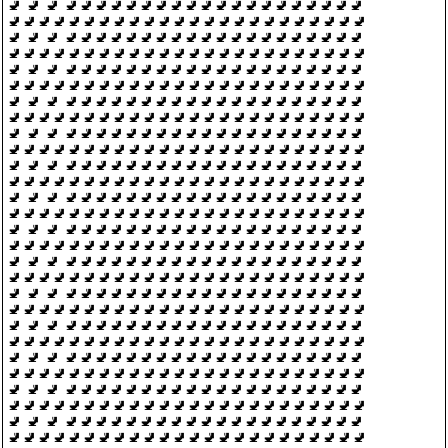
🚽 🚽 🚽 🚽🚽🚽🚽🚽🚽🚽🚽🚽🚽🚽🚽🚽🚽🚽🚽🚽🚽🚽🚽
🚽🚽🚽🚽🚽🚽🚽🚽🚽🚽🚽🚽🚽🚽🚽🚽🚽🚽🚽🚽🚽🚽🚽🚽
🚽 🚽 🚽 🚽🚽🚽🚽🚽🚽🚽🚽🚽🚽🚽🚽🚽🚽🚽🚽🚽🚽🚽🚽
🚽🚽🚽🚽🚽🚽🚽🚽🚽🚽🚽🚽🚽🚽🚽🚽🚽🚽🚽🚽🚽🚽🚽🚽
🚽 🚽 🚽 🚽🚽🚽🚽🚽🚽🚽🚽🚽🚽🚽🚽🚽🚽🚽🚽🚽🚽🚽🚽
🚽🚽🚽🚽🚽🚽🚽🚽🚽🚽🚽🚽🚽🚽🚽🚽🚽🚽🚽🚽🚽🚽🚽🚽
🚽 🚽 🚽 🚽🚽🚽🚽🚽🚽🚽🚽🚽🚽🚽🚽🚽🚽🚽🚽🚽🚽🚽🚽
🚽🚽🚽🚽🚽🚽🚽🚽🚽🚽🚽🚽🚽🚽🚽🚽🚽🚽🚽🚽🚽🚽🚽🚽
🚽 🚽 🚽 🚽🚽🚽🚽🚽🚽🚽🚽🚽🚽🚽🚽🚽🚽🚽🚽🚽🚽🚽🚽
🚽🚽🚽🚽🚽🚽🚽🚽🚽🚽🚽🚽🚽🚽🚽🚽🚽🚽🚽🚽🚽🚽🚽🚽
🚽 🚽 🚽 🚽🚽🚽🚽🚽🚽🚽🚽🚽🚽🚽🚽🚽🚽🚽🚽🚽🚽🚽🚽
🚽🚽🚽🚽🚽🚽🚽🚽🚽🚽🚽🚽🚽🚽🚽🚽🚽🚽🚽🚽🚽🚽🚽🚽
🚽 🚽 🚽 🚽🚽🚽🚽🚽🚽🚽🚽🚽🚽🚽🚽🚽🚽🚽🚽🚽🚽🚽🚽
🚽🚽🚽🚽🚽🚽🚽🚽🚽🚽🚽🚽🚽🚽🚽🚽🚽🚽🚽🚽🚽🚽🚽🚽
🚽 🚽 🚽 🚽🚽🚽🚽🚽🚽🚽🚽🚽🚽🚽🚽🚽🚽🚽🚽🚽🚽🚽🚽
🚽🚽🚽🚽🚽🚽🚽🚽🚽🚽🚽🚽🚽🚽🚽🚽🚽🚽🚽🚽🚽🚽🚽🚽
🚽 🚽 🚽 🚽🚽🚽🚽🚽🚽🚽🚽🚽🚽🚽🚽🚽🚽🚽🚽🚽🚽🚽🚽
🚽🚽🚽🚽🚽🚽🚽🚽🚽🚽🚽🚽🚽🚽🚽🚽🚽🚽🚽🚽🚽🚽🚽🚽
🚽 🚽 🚽 🚽🚽🚽🚽🚽🚽🚽🚽🚽🚽🚽🚽🚽🚽🚽🚽🚽🚽🚽🚽
🚽🚽🚽🚽🚽🚽🚽🚽🚽🚽🚽🚽🚽🚽🚽🚽🚽🚽🚽🚽🚽🚽🚽🚽
🚽 🚽 🚽 🚽🚽🚽🚽🚽🚽🚽🚽🚽🚽🚽🚽🚽🚽🚽🚽🚽🚽🚽🚽
🚽🚽🚽🚽🚽🚽🚽🚽🚽🚽🚽🚽🚽🚽🚽🚽🚽🚽🚽🚽🚽🚽🚽🚽
🚽 🚽 🚽 🚽🚽🚽🚽🚽🚽🚽🚽🚽🚽🚽🚽🚽🚽🚽🚽🚽🚽🚽🚽
🚽🚽🚽🚽🚽🚽🚽🚽🚽🚽🚽🚽🚽🚽🚽🚽🚽🚽🚽🚽🚽🚽🚽🚽
🚽 🚽 🚽 🚽🚽🚽🚽🚽🚽🚽🚽🚽🚽🚽🚽🚽🚽🚽🚽🚽🚽🚽🚽
🚽🚽🚽🚽🚽🚽🚽🚽🚽🚽🚽🚽🚽🚽🚽🚽🚽🚽🚽🚽🚽🚽🚽🚽
🚽 🚽 🚽 🚽🚽🚽🚽🚽🚽🚽🚽🚽🚽🚽🚽🚽🚽🚽🚽🚽🚽🚽🚽
🚽🚽🚽🚽🚽🚽🚽🚽🚽🚽🚽🚽🚽🚽🚽🚽🚽🚽🚽🚽🚽🚽🚽🚽