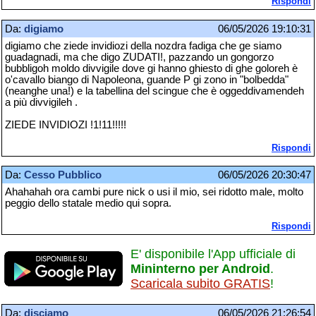
Rispondi
Da:
digiamo
06/05/2026 19:10:31
digiamo che ziede invidiozi della nozdra fadiga che ge siamo
guadagnadi, ma che digo ZUDATI!, pazzando un gongorzo
bubbligoh moldo divvigile dove gi hanno ghiesto di ghe goloreh è
o'cavallo biango di Napoleona, guande P gi zono in "bolbedda"
(neanghe una!) e la tabellina del scingue che è oggeddivamendeh
a più divvigileh .
ZIEDE INVIDIOZI !1!11!!!!!
Rispondi
Da:
Cesso Pubblico
06/05/2026 20:30:47
Ahahahah ora cambi pure nick o usi il mio, sei ridotto male, molto
peggio dello statale medio qui sopra.
Rispondi
E' disponibile l'App ufficiale di
Mininterno per Android
.
Scaricala subito GRATIS
!
Da:
disciamo
06/05/2026 21:26:54