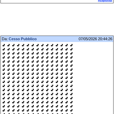
Rispondi
Da:
Cesso Pubblico
07/05/2026 20:44:26
🚽 🚽 🚽 🚽 🚽 🚽 🚽 🚽 🚽 🚽 🚽 🚽 🚽 🚽 🚽
🚽 🚽 🚽 🚽 🚽 🚽 🚽 🚽 🚽 🚽 🚽 🚽 🚽 🚽 🚽
🚽 🚽 🚽 🚽 🚽 🚽 🚽 🚽 🚽 🚽 🚽 🚽 🚽 🚽 🚽
🚽 🚽 🚽 🚽 🚽 🚽 🚽 🚽 🚽 🚽 🚽 🚽 🚽 🚽 🚽
🚽 🚽 🚽 🚽 🚽 🚽 🚽 🚽 🚽 🚽 🚽 🚽 🚽 🚽 🚽
🚽 🚽 🚽 🚽 🚽 🚽 🚽 🚽 🚽 🚽 🚽 🚽 🚽 🚽 🚽
🚽 🚽 🚽 🚽 🚽 🚽 🚽 🚽 🚽 🚽 🚽 🚽 🚽 🚽 🚽
🚽 🚽 🚽 🚽 🚽 🚽 🚽 🚽 🚽 🚽 🚽 🚽 🚽 🚽 🚽
🚽 🚽 🚽 🚽 🚽 🚽 🚽 🚽 🚽 🚽 🚽 🚽 🚽 🚽 🚽
🚽 🚽 🚽 🚽 🚽 🚽 🚽 🚽 🚽 🚽 🚽 🚽 🚽 🚽 🚽
🚽 🚽 🚽 🚽 🚽 🚽 🚽 🚽 🚽 🚽 🚽 🚽 🚽 🚽 🚽
🚽 🚽 🚽 🚽 🚽 🚽 🚽 🚽 🚽 🚽 🚽 🚽 🚽 🚽 🚽
🚽 🚽 🚽 🚽 🚽 🚽 🚽 🚽 🚽 🚽 🚽 🚽 🚽 🚽 🚽
🚽 🚽 🚽 🚽 🚽 🚽 🚽 🚽 🚽 🚽 🚽 🚽 🚽 🚽 🚽
🚽 🚽 🚽 🚽 🚽 🚽 🚽 🚽 🚽 🚽 🚽 🚽 🚽 🚽 🚽
🚽 🚽 🚽 🚽 🚽 🚽 🚽 🚽 🚽 🚽 🚽 🚽 🚽 🚽 🚽
🚽 🚽 🚽 🚽 🚽 🚽 🚽 🚽 🚽 🚽 🚽 🚽 🚽 🚽 🚽