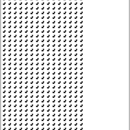
🚽 🚽 🚽 🚽 🚽 🚽 🚽 🚽 🚽 🚽 🚽 🚽 🚽 🚽 🚽
🚽 🚽 🚽 🚽 🚽 🚽 🚽 🚽 🚽 🚽 🚽 🚽 🚽 🚽 🚽
🚽 🚽 🚽 🚽 🚽 🚽 🚽 🚽 🚽 🚽 🚽 🚽 🚽 🚽 🚽
🚽 🚽 🚽 🚽 🚽 🚽 🚽 🚽 🚽 🚽 🚽 🚽 🚽 🚽 🚽
🚽 🚽 🚽 🚽 🚽 🚽 🚽 🚽 🚽 🚽 🚽 🚽 🚽 🚽 🚽
🚽 🚽 🚽 🚽 🚽 🚽 🚽 🚽 🚽 🚽 🚽 🚽 🚽 🚽 🚽
🚽 🚽 🚽 🚽 🚽 🚽 🚽 🚽 🚽 🚽 🚽 🚽 🚽 🚽 🚽
🚽 🚽 🚽 🚽 🚽 🚽 🚽 🚽 🚽 🚽 🚽 🚽 🚽 🚽 🚽
🚽 🚽 🚽 🚽 🚽 🚽 🚽 🚽 🚽 🚽 🚽 🚽 🚽 🚽 🚽
🚽 🚽 🚽 🚽 🚽 🚽 🚽 🚽 🚽 🚽 🚽 🚽 🚽 🚽 🚽
🚽 🚽 🚽 🚽 🚽 🚽 🚽 🚽 🚽 🚽 🚽 🚽 🚽 🚽 🚽
🚽 🚽 🚽 🚽 🚽 🚽 🚽 🚽 🚽 🚽 🚽 🚽 🚽 🚽 🚽
🚽 🚽 🚽 🚽 🚽 🚽 🚽 🚽 🚽 🚽 🚽 🚽 🚽 🚽 🚽
🚽 🚽 🚽 🚽 🚽 🚽 🚽 🚽 🚽 🚽 🚽 🚽 🚽 🚽 🚽
🚽 🚽 🚽 🚽 🚽 🚽 🚽 🚽 🚽 🚽 🚽 🚽 🚽 🚽 🚽
🚽 🚽 🚽 🚽 🚽 🚽 🚽 🚽 🚽 🚽 🚽 🚽 🚽 🚽 🚽
🚽 🚽 🚽 🚽 🚽 🚽 🚽 🚽 🚽 🚽 🚽 🚽 🚽 🚽 🚽
🚽 🚽 🚽 🚽 🚽 🚽 🚽 🚽 🚽 🚽 🚽 🚽 🚽 🚽 🚽
🚽 🚽 🚽 🚽 🚽 🚽 🚽 🚽 🚽 🚽 🚽 🚽 🚽 🚽 🚽
🚽 🚽 🚽 🚽 🚽 🚽 🚽 🚽 🚽 🚽 🚽 🚽 🚽 🚽 🚽
🚽 🚽 🚽 🚽 🚽 🚽 🚽 🚽 🚽 🚽 🚽 🚽 🚽 🚽 🚽
🚽 🚽 🚽 🚽 🚽 🚽 🚽 🚽 🚽 🚽 🚽 🚽 🚽 🚽 🚽
🚽 🚽 🚽 🚽 🚽 🚽 🚽 🚽 🚽 🚽 🚽 🚽 🚽 🚽 🚽
🚽 🚽 🚽 🚽 🚽 🚽 🚽 🚽 🚽 🚽 🚽 🚽 🚽 🚽 🚽
🚽 🚽 🚽 🚽 🚽 🚽 🚽 🚽 🚽 🚽 🚽 🚽 🚽 🚽 🚽
🚽 🚽 🚽 🚽 🚽 🚽 🚽 🚽 🚽 🚽 🚽 🚽 🚽 🚽 🚽
🚽 🚽 🚽 🚽 🚽 🚽 🚽 🚽 🚽 🚽 🚽 🚽 🚽 🚽 🚽
🚽 🚽 🚽 🚽 🚽 🚽 🚽 🚽 🚽 🚽 🚽 🚽 🚽 🚽 🚽