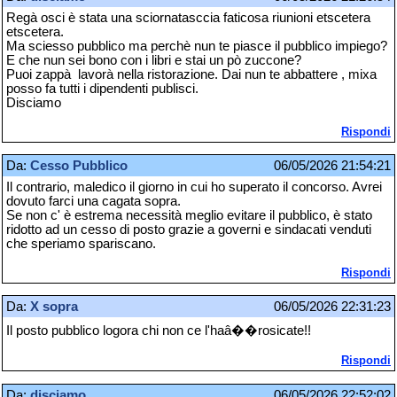
Regà osci è stata una sciornatasccia faticosa riunioni etscetera
etscetera.
Ma sciesso pubblico ma perchè nun te piasce il pubblico impiego?
E che nun sei bono con i libri e stai un pò zuccone?
Puoi zappà lavorà nella ristorazione. Dai nun te abbattere , mixa
posso fa tutti i dipendenti publisci.
Disciamo
Rispondi
Da:
Cesso Pubblico
06/05/2026 21:54:21
Il contrario, maledico il giorno in cui ho superato il concorso. Avrei
dovuto farci una cagata sopra.
Se non c' è estrema necessità meglio evitare il pubblico, è stato
ridotto ad un cesso di posto grazie a governi e sindacati venduti
che speriamo spariscano.
Rispondi
Da:
X sopra
06/05/2026 22:31:23
Il posto pubblico logora chi non ce l'haâ��rosicate!!
Rispondi
Da:
disciamo
06/05/2026 22:52:02