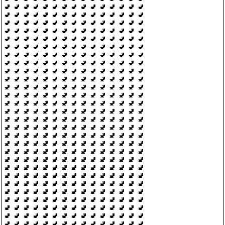
🚽 🚽 🚽 🚽 🚽 🚽 🚽 🚽 🚽 🚽 🚽 🚽 🚽 🚽 🚽
🚽 🚽 🚽 🚽 🚽 🚽 🚽 🚽 🚽 🚽 🚽 🚽 🚽 🚽 🚽
🚽 🚽 🚽 🚽 🚽 🚽 🚽 🚽 🚽 🚽 🚽 🚽 🚽 🚽 🚽
🚽 🚽 🚽 🚽 🚽 🚽 🚽 🚽 🚽 🚽 🚽 🚽 🚽 🚽 🚽
🚽 🚽 🚽 🚽 🚽 🚽 🚽 🚽 🚽 🚽 🚽 🚽 🚽 🚽 🚽
🚽 🚽 🚽 🚽 🚽 🚽 🚽 🚽 🚽 🚽 🚽 🚽 🚽 🚽 🚽
🚽 🚽 🚽 🚽 🚽 🚽 🚽 🚽 🚽 🚽 🚽 🚽 🚽 🚽 🚽
🚽 🚽 🚽 🚽 🚽 🚽 🚽 🚽 🚽 🚽 🚽 🚽 🚽 🚽 🚽
🚽 🚽 🚽 🚽 🚽 🚽 🚽 🚽 🚽 🚽 🚽 🚽 🚽 🚽 🚽
🚽 🚽 🚽 🚽 🚽 🚽 🚽 🚽 🚽 🚽 🚽 🚽 🚽 🚽 🚽
🚽 🚽 🚽 🚽 🚽 🚽 🚽 🚽 🚽 🚽 🚽 🚽 🚽 🚽 🚽
🚽 🚽 🚽 🚽 🚽 🚽 🚽 🚽 🚽 🚽 🚽 🚽 🚽 🚽 🚽
🚽 🚽 🚽 🚽 🚽 🚽 🚽 🚽 🚽 🚽 🚽 🚽 🚽 🚽 🚽
🚽 🚽 🚽 🚽 🚽 🚽 🚽 🚽 🚽 🚽 🚽 🚽 🚽 🚽 🚽
🚽 🚽 🚽 🚽 🚽 🚽 🚽 🚽 🚽 🚽 🚽 🚽 🚽 🚽 🚽
🚽 🚽 🚽 🚽 🚽 🚽 🚽 🚽 🚽 🚽 🚽 🚽 🚽 🚽 🚽
🚽 🚽 🚽 🚽 🚽 🚽 🚽 🚽 🚽 🚽 🚽 🚽 🚽 🚽 🚽
🚽 🚽 🚽 🚽 🚽 🚽 🚽 🚽 🚽 🚽 🚽 🚽 🚽 🚽 🚽
🚽 🚽 🚽 🚽 🚽 🚽 🚽 🚽 🚽 🚽 🚽 🚽 🚽 🚽 🚽
🚽 🚽 🚽 🚽 🚽 🚽 🚽 🚽 🚽 🚽 🚽 🚽 🚽 🚽 🚽
🚽 🚽 🚽 🚽 🚽 🚽 🚽 🚽 🚽 🚽 🚽 🚽 🚽 🚽 🚽
🚽 🚽 🚽 🚽 🚽 🚽 🚽 🚽 🚽 🚽 🚽 🚽 🚽 🚽 🚽
🚽 🚽 🚽 🚽 🚽 🚽 🚽 🚽 🚽 🚽 🚽 🚽 🚽 🚽 🚽
🚽 🚽 🚽 🚽 🚽 🚽 🚽 🚽 🚽 🚽 🚽 🚽 🚽 🚽 🚽
🚽 🚽 🚽 🚽 🚽 🚽 🚽 🚽 🚽 🚽 🚽 🚽 🚽 🚽 🚽
🚽 🚽 🚽 🚽 🚽 🚽 🚽 🚽 🚽 🚽 🚽 🚽 🚽 🚽 🚽
🚽 🚽 🚽 🚽 🚽 🚽 🚽 🚽 🚽 🚽 🚽 🚽 🚽 🚽 🚽
🚽 🚽 🚽 🚽 🚽 🚽 🚽 🚽 🚽 🚽 🚽 🚽 🚽 🚽 🚽