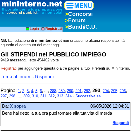
>
Concorsi
>
Forum
>
Bandi/G.U.
Login
|
Registrati
NB:
La redazione di
mininterno.net
non si assume alcuna responsabilità
riguardo al contenuto dei messaggi.
Gli STIPENDI nel PUBBLICO IMPIEGO
9419 messaggi, letto 454402 volte
Registrati
per aggiungere questa o altre pagine ai tuoi Preferiti su Mininterno.
Torna al forum
-
Rispondi
Pagina:
,
,
,
,
,
, ...,
,
,
,
,
,
293
,
,
,
,
1
2
3
4
5
6
288
289
290
291
292
294
295
296
,
, ...,
,
,
,
,
,
-
297
298
309
310
311
312
313
314
Successiva >>
Da:
X sopra
06/05/2026 12:04:31
Bene hai detto la tua ora puoi tornare alla tua vita di merda
Rispondi