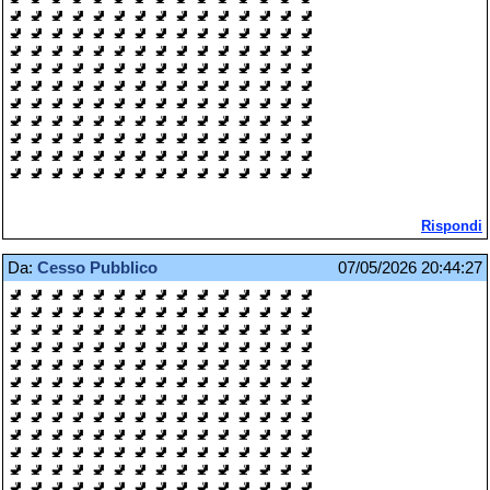
🚽 🚽 🚽 🚽 🚽 🚽 🚽 🚽 🚽 🚽 🚽 🚽 🚽 🚽 🚽
🚽 🚽 🚽 🚽 🚽 🚽 🚽 🚽 🚽 🚽 🚽 🚽 🚽 🚽 🚽
🚽 🚽 🚽 🚽 🚽 🚽 🚽 🚽 🚽 🚽 🚽 🚽 🚽 🚽 🚽
🚽 🚽 🚽 🚽 🚽 🚽 🚽 🚽 🚽 🚽 🚽 🚽 🚽 🚽 🚽
🚽 🚽 🚽 🚽 🚽 🚽 🚽 🚽 🚽 🚽 🚽 🚽 🚽 🚽 🚽
🚽 🚽 🚽 🚽 🚽 🚽 🚽 🚽 🚽 🚽 🚽 🚽 🚽 🚽 🚽
🚽 🚽 🚽 🚽 🚽 🚽 🚽 🚽 🚽 🚽 🚽 🚽 🚽 🚽 🚽
🚽 🚽 🚽 🚽 🚽 🚽 🚽 🚽 🚽 🚽 🚽 🚽 🚽 🚽 🚽
🚽 🚽 🚽 🚽 🚽 🚽 🚽 🚽 🚽 🚽 🚽 🚽 🚽 🚽 🚽
🚽 🚽 🚽 🚽 🚽 🚽 🚽 🚽 🚽 🚽 🚽 🚽 🚽 🚽 🚽
Rispondi
Da:
Cesso Pubblico
07/05/2026 20:44:27
🚽 🚽 🚽 🚽 🚽 🚽 🚽 🚽 🚽 🚽 🚽 🚽 🚽 🚽 🚽
🚽 🚽 🚽 🚽 🚽 🚽 🚽 🚽 🚽 🚽 🚽 🚽 🚽 🚽 🚽
🚽 🚽 🚽 🚽 🚽 🚽 🚽 🚽 🚽 🚽 🚽 🚽 🚽 🚽 🚽
🚽 🚽 🚽 🚽 🚽 🚽 🚽 🚽 🚽 🚽 🚽 🚽 🚽 🚽 🚽
🚽 🚽 🚽 🚽 🚽 🚽 🚽 🚽 🚽 🚽 🚽 🚽 🚽 🚽 🚽
🚽 🚽 🚽 🚽 🚽 🚽 🚽 🚽 🚽 🚽 🚽 🚽 🚽 🚽 🚽
🚽 🚽 🚽 🚽 🚽 🚽 🚽 🚽 🚽 🚽 🚽 🚽 🚽 🚽 🚽
🚽 🚽 🚽 🚽 🚽 🚽 🚽 🚽 🚽 🚽 🚽 🚽 🚽 🚽 🚽
🚽 🚽 🚽 🚽 🚽 🚽 🚽 🚽 🚽 🚽 🚽 🚽 🚽 🚽 🚽
🚽 🚽 🚽 🚽 🚽 🚽 🚽 🚽 🚽 🚽 🚽 🚽 🚽 🚽 🚽
🚽 🚽 🚽 🚽 🚽 🚽 🚽 🚽 🚽 🚽 🚽 🚽 🚽 🚽 🚽
🚽 🚽 🚽 🚽 🚽 🚽 🚽 🚽 🚽 🚽 🚽 🚽 🚽 🚽 🚽