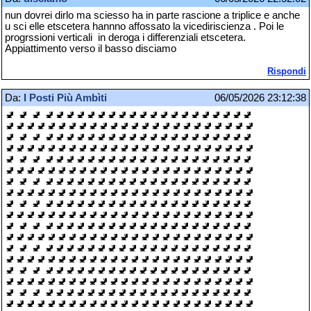
nun dovrei dirlo ma sciesso ha in parte rascione a triplice e anche
u sci elle etscetera hannno affossato la vicediriscienza . Poi le
progrssioni verticali in deroga i differenziali etscetera.
Appiattimento verso il basso disciamo
Rispondi
Da:
I Posti Più Ambìti
06/05/2026 23:12:38
🚽 🚽 🚽 🚽🚽🚽🚽🚽🚽🚽🚽🚽🚽🚽🚽🚽🚽🚽🚽🚽🚽🚽🚽
🚽🚽🚽🚽🚽🚽🚽🚽🚽🚽🚽🚽🚽🚽🚽🚽🚽🚽🚽🚽🚽🚽🚽🚽
🚽 🚽 🚽 🚽🚽🚽🚽🚽🚽🚽🚽🚽🚽🚽🚽🚽🚽🚽🚽🚽🚽🚽🚽
🚽🚽🚽🚽🚽🚽🚽🚽🚽🚽🚽🚽🚽🚽🚽🚽🚽🚽🚽🚽🚽🚽🚽🚽
🚽 🚽 🚽 🚽🚽🚽🚽🚽🚽🚽🚽🚽🚽🚽🚽🚽🚽🚽🚽🚽🚽🚽🚽
🚽🚽🚽🚽🚽🚽🚽🚽🚽🚽🚽🚽🚽🚽🚽🚽🚽🚽🚽🚽🚽🚽🚽🚽
🚽 🚽 🚽 🚽🚽🚽🚽🚽🚽🚽🚽🚽🚽🚽🚽🚽🚽🚽🚽🚽🚽🚽🚽
🚽🚽🚽🚽🚽🚽🚽🚽🚽🚽🚽🚽🚽🚽🚽🚽🚽🚽🚽🚽🚽🚽🚽🚽
🚽 🚽 🚽 🚽🚽🚽🚽🚽🚽🚽🚽🚽🚽🚽🚽🚽🚽🚽🚽🚽🚽🚽🚽
🚽🚽🚽🚽🚽🚽🚽🚽🚽🚽🚽🚽🚽🚽🚽🚽🚽🚽🚽🚽🚽🚽🚽🚽
🚽 🚽 🚽 🚽🚽🚽🚽🚽🚽🚽🚽🚽🚽🚽🚽🚽🚽🚽🚽🚽🚽🚽🚽
🚽🚽🚽🚽🚽🚽🚽🚽🚽🚽🚽🚽🚽🚽🚽🚽🚽🚽🚽🚽🚽🚽🚽🚽
🚽 🚽 🚽 🚽🚽🚽🚽🚽🚽🚽🚽🚽🚽🚽🚽🚽🚽🚽🚽🚽🚽🚽🚽
🚽🚽🚽🚽🚽🚽🚽🚽🚽🚽🚽🚽🚽🚽🚽🚽🚽🚽🚽🚽🚽🚽🚽🚽
🚽 🚽 🚽 🚽🚽🚽🚽🚽🚽🚽🚽🚽🚽🚽🚽🚽🚽🚽🚽🚽🚽🚽🚽
🚽🚽🚽🚽🚽🚽🚽🚽🚽🚽🚽🚽🚽🚽🚽🚽🚽🚽🚽🚽🚽🚽🚽🚽
🚽 🚽 🚽 🚽🚽🚽🚽🚽🚽🚽🚽🚽🚽🚽🚽🚽🚽🚽🚽🚽🚽🚽🚽
🚽🚽🚽🚽🚽🚽🚽🚽🚽🚽🚽🚽🚽🚽🚽🚽🚽🚽🚽🚽🚽🚽🚽🚽