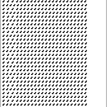
🚽 🚽 🚽 🚽🚽🚽🚽🚽🚽🚽🚽🚽🚽🚽🚽🚽🚽🚽🚽🚽🚽🚽🚽
🚽🚽🚽🚽🚽🚽🚽🚽🚽🚽🚽🚽🚽🚽🚽🚽🚽🚽🚽🚽🚽🚽🚽🚽
🚽 🚽 🚽 🚽🚽🚽🚽🚽🚽🚽🚽🚽🚽🚽🚽🚽🚽🚽🚽🚽🚽🚽🚽
🚽🚽🚽🚽🚽🚽🚽🚽🚽🚽🚽🚽🚽🚽🚽🚽🚽🚽🚽🚽🚽🚽🚽🚽
🚽 🚽 🚽 🚽🚽🚽🚽🚽🚽🚽🚽🚽🚽🚽🚽🚽🚽🚽🚽🚽🚽🚽🚽
🚽🚽🚽🚽🚽🚽🚽🚽🚽🚽🚽🚽🚽🚽🚽🚽🚽🚽🚽🚽🚽🚽🚽🚽
🚽 🚽 🚽 🚽🚽🚽🚽🚽🚽🚽🚽🚽🚽🚽🚽🚽🚽🚽🚽🚽🚽🚽🚽
🚽🚽🚽🚽🚽🚽🚽🚽🚽🚽🚽🚽🚽🚽🚽🚽🚽🚽🚽🚽🚽🚽🚽🚽
🚽 🚽 🚽 🚽🚽🚽🚽🚽🚽🚽🚽🚽🚽🚽🚽🚽🚽🚽🚽🚽🚽🚽🚽
🚽🚽🚽🚽🚽🚽🚽🚽🚽🚽🚽🚽🚽🚽🚽🚽🚽🚽🚽🚽🚽🚽🚽🚽
🚽 🚽 🚽 🚽🚽🚽🚽🚽🚽🚽🚽🚽🚽🚽🚽🚽🚽🚽🚽🚽🚽🚽🚽
🚽🚽🚽🚽🚽🚽🚽🚽🚽🚽🚽🚽🚽🚽🚽🚽🚽🚽🚽🚽🚽🚽🚽🚽
🚽 🚽 🚽 🚽🚽🚽🚽🚽🚽🚽🚽🚽🚽🚽🚽🚽🚽🚽🚽🚽🚽🚽🚽
🚽🚽🚽🚽🚽🚽🚽🚽🚽🚽🚽🚽🚽🚽🚽🚽🚽🚽🚽🚽🚽🚽🚽🚽
🚽 🚽 🚽 🚽🚽🚽🚽🚽🚽🚽🚽🚽🚽🚽🚽🚽🚽🚽🚽🚽🚽🚽🚽
🚽🚽🚽🚽🚽🚽🚽🚽🚽🚽🚽🚽🚽🚽🚽🚽🚽🚽🚽🚽🚽🚽🚽🚽
🚽 🚽 🚽 🚽🚽🚽🚽🚽🚽🚽🚽🚽🚽🚽🚽🚽🚽🚽🚽🚽🚽🚽🚽
🚽🚽🚽🚽🚽🚽🚽🚽🚽🚽🚽🚽🚽🚽🚽🚽🚽🚽🚽🚽🚽🚽🚽🚽
🚽 🚽 🚽 🚽🚽🚽🚽🚽🚽🚽🚽🚽🚽🚽🚽🚽🚽🚽🚽🚽🚽🚽🚽
🚽🚽🚽🚽🚽🚽🚽🚽🚽🚽🚽🚽🚽🚽🚽🚽🚽🚽🚽🚽🚽🚽🚽🚽
🚽 🚽 🚽 🚽🚽🚽🚽🚽🚽🚽🚽🚽🚽🚽🚽🚽🚽🚽🚽🚽🚽🚽🚽
🚽🚽🚽🚽🚽🚽🚽🚽🚽🚽🚽🚽🚽🚽🚽🚽🚽🚽🚽🚽🚽🚽🚽🚽
🚽 🚽 🚽 🚽🚽🚽🚽🚽🚽🚽🚽🚽🚽🚽🚽🚽🚽🚽🚽🚽🚽🚽🚽
🚽🚽🚽🚽🚽🚽🚽🚽🚽🚽🚽🚽🚽🚽🚽🚽🚽🚽🚽🚽🚽🚽🚽🚽
🚽 🚽 🚽 🚽🚽🚽🚽🚽🚽🚽🚽🚽🚽🚽🚽🚽🚽🚽🚽🚽🚽🚽🚽
🚽🚽🚽🚽🚽🚽🚽🚽🚽🚽🚽🚽🚽🚽🚽🚽🚽🚽🚽🚽🚽🚽🚽🚽
🚽 🚽 🚽 🚽🚽🚽🚽🚽🚽🚽🚽🚽🚽🚽🚽🚽🚽🚽🚽🚽🚽🚽🚽
🚽🚽🚽🚽🚽🚽🚽🚽🚽🚽🚽🚽🚽🚽🚽🚽🚽🚽🚽🚽🚽🚽🚽🚽