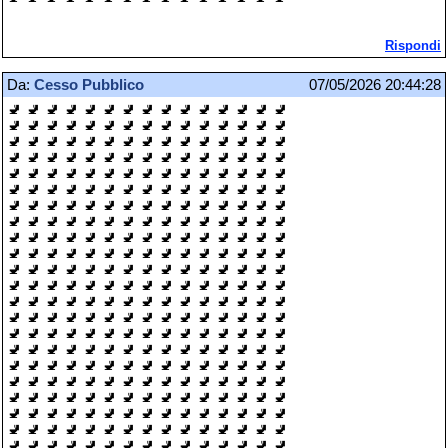
Rispondi
Da:
Cesso Pubblico
07/05/2026 20:44:28
🚽 🚽 🚽 🚽 🚽 🚽 🚽 🚽 🚽 🚽 🚽 🚽 🚽 🚽 🚽
🚽 🚽 🚽 🚽 🚽 🚽 🚽 🚽 🚽 🚽 🚽 🚽 🚽 🚽 🚽
🚽 🚽 🚽 🚽 🚽 🚽 🚽 🚽 🚽 🚽 🚽 🚽 🚽 🚽 🚽
🚽 🚽 🚽 🚽 🚽 🚽 🚽 🚽 🚽 🚽 🚽 🚽 🚽 🚽 🚽
🚽 🚽 🚽 🚽 🚽 🚽 🚽 🚽 🚽 🚽 🚽 🚽 🚽 🚽 🚽
🚽 🚽 🚽 🚽 🚽 🚽 🚽 🚽 🚽 🚽 🚽 🚽 🚽 🚽 🚽
🚽 🚽 🚽 🚽 🚽 🚽 🚽 🚽 🚽 🚽 🚽 🚽 🚽 🚽 🚽
🚽 🚽 🚽 🚽 🚽 🚽 🚽 🚽 🚽 🚽 🚽 🚽 🚽 🚽 🚽
🚽 🚽 🚽 🚽 🚽 🚽 🚽 🚽 🚽 🚽 🚽 🚽 🚽 🚽 🚽
🚽 🚽 🚽 🚽 🚽 🚽 🚽 🚽 🚽 🚽 🚽 🚽 🚽 🚽 🚽
🚽 🚽 🚽 🚽 🚽 🚽 🚽 🚽 🚽 🚽 🚽 🚽 🚽 🚽 🚽
🚽 🚽 🚽 🚽 🚽 🚽 🚽 🚽 🚽 🚽 🚽 🚽 🚽 🚽 🚽
🚽 🚽 🚽 🚽 🚽 🚽 🚽 🚽 🚽 🚽 🚽 🚽 🚽 🚽 🚽
🚽 🚽 🚽 🚽 🚽 🚽 🚽 🚽 🚽 🚽 🚽 🚽 🚽 🚽 🚽
🚽 🚽 🚽 🚽 🚽 🚽 🚽 🚽 🚽 🚽 🚽 🚽 🚽 🚽 🚽
🚽 🚽 🚽 🚽 🚽 🚽 🚽 🚽 🚽 🚽 🚽 🚽 🚽 🚽 🚽
🚽 🚽 🚽 🚽 🚽 🚽 🚽 🚽 🚽 🚽 🚽 🚽 🚽 🚽 🚽
🚽 🚽 🚽 🚽 🚽 🚽 🚽 🚽 🚽 🚽 🚽 🚽 🚽 🚽 🚽
🚽 🚽 🚽 🚽 🚽 🚽 🚽 🚽 🚽 🚽 🚽 🚽 🚽 🚽 🚽
🚽 🚽 🚽 🚽 🚽 🚽 🚽 🚽 🚽 🚽 🚽 🚽 🚽 🚽 🚽
🚽 🚽 🚽 🚽 🚽 🚽 🚽 🚽 🚽 🚽 🚽 🚽 🚽 🚽 🚽
🚽 🚽 🚽 🚽 🚽 🚽 🚽 🚽 🚽 🚽 🚽 🚽 🚽 🚽 🚽