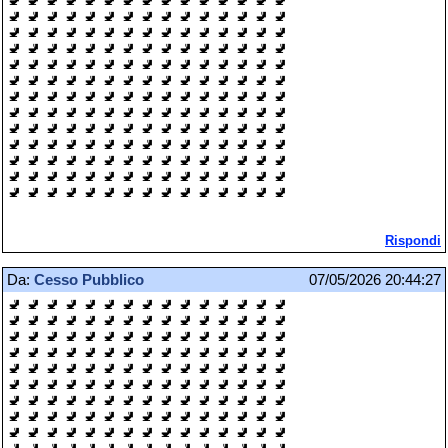
🚽 🚽 🚽 🚽 🚽 🚽 🚽 🚽 🚽 🚽 🚽 🚽 🚽 🚽 🚽
🚽 🚽 🚽 🚽 🚽 🚽 🚽 🚽 🚽 🚽 🚽 🚽 🚽 🚽 🚽
🚽 🚽 🚽 🚽 🚽 🚽 🚽 🚽 🚽 🚽 🚽 🚽 🚽 🚽 🚽
🚽 🚽 🚽 🚽 🚽 🚽 🚽 🚽 🚽 🚽 🚽 🚽 🚽 🚽 🚽
🚽 🚽 🚽 🚽 🚽 🚽 🚽 🚽 🚽 🚽 🚽 🚽 🚽 🚽 🚽
🚽 🚽 🚽 🚽 🚽 🚽 🚽 🚽 🚽 🚽 🚽 🚽 🚽 🚽 🚽
🚽 🚽 🚽 🚽 🚽 🚽 🚽 🚽 🚽 🚽 🚽 🚽 🚽 🚽 🚽
🚽 🚽 🚽 🚽 🚽 🚽 🚽 🚽 🚽 🚽 🚽 🚽 🚽 🚽 🚽
🚽 🚽 🚽 🚽 🚽 🚽 🚽 🚽 🚽 🚽 🚽 🚽 🚽 🚽 🚽
🚽 🚽 🚽 🚽 🚽 🚽 🚽 🚽 🚽 🚽 🚽 🚽 🚽 🚽 🚽
🚽 🚽 🚽 🚽 🚽 🚽 🚽 🚽 🚽 🚽 🚽 🚽 🚽 🚽 🚽
🚽 🚽 🚽 🚽 🚽 🚽 🚽 🚽 🚽 🚽 🚽 🚽 🚽 🚽 🚽
🚽 🚽 🚽 🚽 🚽 🚽 🚽 🚽 🚽 🚽 🚽 🚽 🚽 🚽 🚽
Rispondi
Da:
Cesso Pubblico
07/05/2026 20:44:27
🚽 🚽 🚽 🚽 🚽 🚽 🚽 🚽 🚽 🚽 🚽 🚽 🚽 🚽 🚽
🚽 🚽 🚽 🚽 🚽 🚽 🚽 🚽 🚽 🚽 🚽 🚽 🚽 🚽 🚽
🚽 🚽 🚽 🚽 🚽 🚽 🚽 🚽 🚽 🚽 🚽 🚽 🚽 🚽 🚽
🚽 🚽 🚽 🚽 🚽 🚽 🚽 🚽 🚽 🚽 🚽 🚽 🚽 🚽 🚽
🚽 🚽 🚽 🚽 🚽 🚽 🚽 🚽 🚽 🚽 🚽 🚽 🚽 🚽 🚽
🚽 🚽 🚽 🚽 🚽 🚽 🚽 🚽 🚽 🚽 🚽 🚽 🚽 🚽 🚽
🚽 🚽 🚽 🚽 🚽 🚽 🚽 🚽 🚽 🚽 🚽 🚽 🚽 🚽 🚽
🚽 🚽 🚽 🚽 🚽 🚽 🚽 🚽 🚽 🚽 🚽 🚽 🚽 🚽 🚽
🚽 🚽 🚽 🚽 🚽 🚽 🚽 🚽 🚽 🚽 🚽 🚽 🚽 🚽 🚽
🚽 🚽 🚽 🚽 🚽 🚽 🚽 🚽 🚽 🚽 🚽 🚽 🚽 🚽 🚽