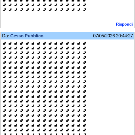
🚽 🚽 🚽 🚽 🚽 🚽 🚽 🚽 🚽 🚽 🚽 🚽 🚽 🚽 🚽
🚽 🚽 🚽 🚽 🚽 🚽 🚽 🚽 🚽 🚽 🚽 🚽 🚽 🚽 🚽
Rispondi
Da:
Cesso Pubblico
07/05/2026 20:44:27
🚽 🚽 🚽 🚽 🚽 🚽 🚽 🚽 🚽 🚽 🚽 🚽 🚽 🚽 🚽
🚽 🚽 🚽 🚽 🚽 🚽 🚽 🚽 🚽 🚽 🚽 🚽 🚽 🚽 🚽
🚽 🚽 🚽 🚽 🚽 🚽 🚽 🚽 🚽 🚽 🚽 🚽 🚽 🚽 🚽
🚽 🚽 🚽 🚽 🚽 🚽 🚽 🚽 🚽 🚽 🚽 🚽 🚽 🚽 🚽
🚽 🚽 🚽 🚽 🚽 🚽 🚽 🚽 🚽 🚽 🚽 🚽 🚽 🚽 🚽
🚽 🚽 🚽 🚽 🚽 🚽 🚽 🚽 🚽 🚽 🚽 🚽 🚽 🚽 🚽
🚽 🚽 🚽 🚽 🚽 🚽 🚽 🚽 🚽 🚽 🚽 🚽 🚽 🚽 🚽
🚽 🚽 🚽 🚽 🚽 🚽 🚽 🚽 🚽 🚽 🚽 🚽 🚽 🚽 🚽
🚽 🚽 🚽 🚽 🚽 🚽 🚽 🚽 🚽 🚽 🚽 🚽 🚽 🚽 🚽
🚽 🚽 🚽 🚽 🚽 🚽 🚽 🚽 🚽 🚽 🚽 🚽 🚽 🚽 🚽
🚽 🚽 🚽 🚽 🚽 🚽 🚽 🚽 🚽 🚽 🚽 🚽 🚽 🚽 🚽
🚽 🚽 🚽 🚽 🚽 🚽 🚽 🚽 🚽 🚽 🚽 🚽 🚽 🚽 🚽
🚽 🚽 🚽 🚽 🚽 🚽 🚽 🚽 🚽 🚽 🚽 🚽 🚽 🚽 🚽
🚽 🚽 🚽 🚽 🚽 🚽 🚽 🚽 🚽 🚽 🚽 🚽 🚽 🚽 🚽
🚽 🚽 🚽 🚽 🚽 🚽 🚽 🚽 🚽 🚽 🚽 🚽 🚽 🚽 🚽
🚽 🚽 🚽 🚽 🚽 🚽 🚽 🚽 🚽 🚽 🚽 🚽 🚽 🚽 🚽
🚽 🚽 🚽 🚽 🚽 🚽 🚽 🚽 🚽 🚽 🚽 🚽 🚽 🚽 🚽
🚽 🚽 🚽 🚽 🚽 🚽 🚽 🚽 🚽 🚽 🚽 🚽 🚽 🚽 🚽
🚽 🚽 🚽 🚽 🚽 🚽 🚽 🚽 🚽 🚽 🚽 🚽 🚽 🚽 🚽
🚽 🚽 🚽 🚽 🚽 🚽 🚽 🚽 🚽 🚽 🚽 🚽 🚽 🚽 🚽