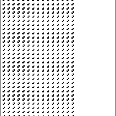
🚽 🚽 🚽 🚽 🚽 🚽 🚽 🚽 🚽 🚽 🚽 🚽 🚽 🚽 🚽
🚽 🚽 🚽 🚽 🚽 🚽 🚽 🚽 🚽 🚽 🚽 🚽 🚽 🚽 🚽
🚽 🚽 🚽 🚽 🚽 🚽 🚽 🚽 🚽 🚽 🚽 🚽 🚽 🚽 🚽
🚽 🚽 🚽 🚽 🚽 🚽 🚽 🚽 🚽 🚽 🚽 🚽 🚽 🚽 🚽
🚽 🚽 🚽 🚽 🚽 🚽 🚽 🚽 🚽 🚽 🚽 🚽 🚽 🚽 🚽
🚽 🚽 🚽 🚽 🚽 🚽 🚽 🚽 🚽 🚽 🚽 🚽 🚽 🚽 🚽
🚽 🚽 🚽 🚽 🚽 🚽 🚽 🚽 🚽 🚽 🚽 🚽 🚽 🚽 🚽
🚽 🚽 🚽 🚽 🚽 🚽 🚽 🚽 🚽 🚽 🚽 🚽 🚽 🚽 🚽
🚽 🚽 🚽 🚽 🚽 🚽 🚽 🚽 🚽 🚽 🚽 🚽 🚽 🚽 🚽
🚽 🚽 🚽 🚽 🚽 🚽 🚽 🚽 🚽 🚽 🚽 🚽 🚽 🚽 🚽
🚽 🚽 🚽 🚽 🚽 🚽 🚽 🚽 🚽 🚽 🚽 🚽 🚽 🚽 🚽
🚽 🚽 🚽 🚽 🚽 🚽 🚽 🚽 🚽 🚽 🚽 🚽 🚽 🚽 🚽
🚽 🚽 🚽 🚽 🚽 🚽 🚽 🚽 🚽 🚽 🚽 🚽 🚽 🚽 🚽
🚽 🚽 🚽 🚽 🚽 🚽 🚽 🚽 🚽 🚽 🚽 🚽 🚽 🚽 🚽
🚽 🚽 🚽 🚽 🚽 🚽 🚽 🚽 🚽 🚽 🚽 🚽 🚽 🚽 🚽
🚽 🚽 🚽 🚽 🚽 🚽 🚽 🚽 🚽 🚽 🚽 🚽 🚽 🚽 🚽
🚽 🚽 🚽 🚽 🚽 🚽 🚽 🚽 🚽 🚽 🚽 🚽 🚽 🚽 🚽
🚽 🚽 🚽 🚽 🚽 🚽 🚽 🚽 🚽 🚽 🚽 🚽 🚽 🚽 🚽
🚽 🚽 🚽 🚽 🚽 🚽 🚽 🚽 🚽 🚽 🚽 🚽 🚽 🚽 🚽
🚽 🚽 🚽 🚽 🚽 🚽 🚽 🚽 🚽 🚽 🚽 🚽 🚽 🚽 🚽
🚽 🚽 🚽 🚽 🚽 🚽 🚽 🚽 🚽 🚽 🚽 🚽 🚽 🚽 🚽
🚽 🚽 🚽 🚽 🚽 🚽 🚽 🚽 🚽 🚽 🚽 🚽 🚽 🚽 🚽
🚽 🚽 🚽 🚽 🚽 🚽 🚽 🚽 🚽 🚽 🚽 🚽 🚽 🚽 🚽
🚽 🚽 🚽 🚽 🚽 🚽 🚽 🚽 🚽 🚽 🚽 🚽 🚽 🚽 🚽
🚽 🚽 🚽 🚽 🚽 🚽 🚽 🚽 🚽 🚽 🚽 🚽 🚽 🚽 🚽
🚽 🚽 🚽 🚽 🚽 🚽 🚽 🚽 🚽 🚽 🚽 🚽 🚽 🚽 🚽
🚽 🚽 🚽 🚽 🚽 🚽 🚽 🚽 🚽 🚽 🚽 🚽 🚽 🚽 🚽
🚽 🚽 🚽 🚽 🚽 🚽 🚽 🚽 🚽 🚽 🚽 🚽 🚽 🚽 🚽