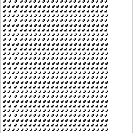
🚽 🚽 🚽 🚽🚽🚽🚽🚽🚽🚽🚽🚽🚽🚽🚽🚽🚽🚽🚽🚽🚽🚽🚽
🚽🚽🚽🚽🚽🚽🚽🚽🚽🚽🚽🚽🚽🚽🚽🚽🚽🚽🚽🚽🚽🚽🚽🚽
🚽 🚽 🚽 🚽🚽🚽🚽🚽🚽🚽🚽🚽🚽🚽🚽🚽🚽🚽🚽🚽🚽🚽🚽
🚽🚽🚽🚽🚽🚽🚽🚽🚽🚽🚽🚽🚽🚽🚽🚽🚽🚽🚽🚽🚽🚽🚽🚽
🚽 🚽 🚽 🚽🚽🚽🚽🚽🚽🚽🚽🚽🚽🚽🚽🚽🚽🚽🚽🚽🚽🚽🚽
🚽🚽🚽🚽🚽🚽🚽🚽🚽🚽🚽🚽🚽🚽🚽🚽🚽🚽🚽🚽🚽🚽🚽🚽
🚽 🚽 🚽 🚽🚽🚽🚽🚽🚽🚽🚽🚽🚽🚽🚽🚽🚽🚽🚽🚽🚽🚽🚽
🚽🚽🚽🚽🚽🚽🚽🚽🚽🚽🚽🚽🚽🚽🚽🚽🚽🚽🚽🚽🚽🚽🚽🚽
🚽 🚽 🚽 🚽🚽🚽🚽🚽🚽🚽🚽🚽🚽🚽🚽🚽🚽🚽🚽🚽🚽🚽🚽
🚽🚽🚽🚽🚽🚽🚽🚽🚽🚽🚽🚽🚽🚽🚽🚽🚽🚽🚽🚽🚽🚽🚽🚽
🚽 🚽 🚽 🚽🚽🚽🚽🚽🚽🚽🚽🚽🚽🚽🚽🚽🚽🚽🚽🚽🚽🚽🚽
🚽🚽🚽🚽🚽🚽🚽🚽🚽🚽🚽🚽🚽🚽🚽🚽🚽🚽🚽🚽🚽🚽🚽🚽
🚽 🚽 🚽 🚽🚽🚽🚽🚽🚽🚽🚽🚽🚽🚽🚽🚽🚽🚽🚽🚽🚽🚽🚽
🚽🚽🚽🚽🚽🚽🚽🚽🚽🚽🚽🚽🚽🚽🚽🚽🚽🚽🚽🚽🚽🚽🚽🚽
🚽 🚽 🚽 🚽🚽🚽🚽🚽🚽🚽🚽🚽🚽🚽🚽🚽🚽🚽🚽🚽🚽🚽🚽
🚽🚽🚽🚽🚽🚽🚽🚽🚽🚽🚽🚽🚽🚽🚽🚽🚽🚽🚽🚽🚽🚽🚽🚽
🚽 🚽 🚽 🚽🚽🚽🚽🚽🚽🚽🚽🚽🚽🚽🚽🚽🚽🚽🚽🚽🚽🚽🚽
🚽🚽🚽🚽🚽🚽🚽🚽🚽🚽🚽🚽🚽🚽🚽🚽🚽🚽🚽🚽🚽🚽🚽🚽
🚽 🚽 🚽 🚽🚽🚽🚽🚽🚽🚽🚽🚽🚽🚽🚽🚽🚽🚽🚽🚽🚽🚽🚽
🚽🚽🚽🚽🚽🚽🚽🚽🚽🚽🚽🚽🚽🚽🚽🚽🚽🚽🚽🚽🚽🚽🚽🚽
🚽 🚽 🚽 🚽🚽🚽🚽🚽🚽🚽🚽🚽🚽🚽🚽🚽🚽🚽🚽🚽🚽🚽🚽
🚽🚽🚽🚽🚽🚽🚽🚽🚽🚽🚽🚽🚽🚽🚽🚽🚽🚽🚽🚽🚽🚽🚽🚽
🚽 🚽 🚽 🚽🚽🚽🚽🚽🚽🚽🚽🚽🚽🚽🚽🚽🚽🚽🚽🚽🚽🚽🚽
🚽🚽🚽🚽🚽🚽🚽🚽🚽🚽🚽🚽🚽🚽🚽🚽🚽🚽🚽🚽🚽🚽🚽🚽
🚽 🚽 🚽 🚽🚽🚽🚽🚽🚽🚽🚽🚽🚽🚽🚽🚽🚽🚽🚽🚽🚽🚽🚽
🚽🚽🚽🚽🚽🚽🚽🚽🚽🚽🚽🚽🚽🚽🚽🚽🚽🚽🚽🚽🚽🚽🚽🚽
🚽 🚽 🚽 🚽🚽🚽🚽🚽🚽🚽🚽🚽🚽🚽🚽🚽🚽🚽🚽🚽🚽🚽🚽
🚽🚽🚽🚽🚽🚽🚽🚽🚽🚽🚽🚽🚽🚽🚽🚽🚽🚽🚽🚽🚽🚽🚽🚽