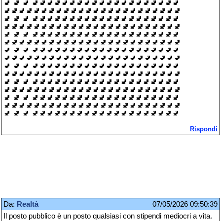
🚽 🚽 🚽 🚽🚽🚽🚽🚽🚽🚽🚽🚽🚽🚽🚽🚽🚽🚽🚽🚽🚽🚽🚽
🚽🚽🚽🚽🚽🚽🚽🚽🚽🚽🚽🚽🚽🚽🚽🚽🚽🚽🚽🚽🚽🚽🚽🚽
🚽 🚽 🚽 🚽🚽🚽🚽🚽🚽🚽🚽🚽🚽🚽🚽🚽🚽🚽🚽🚽🚽🚽🚽
🚽🚽🚽🚽🚽🚽🚽🚽🚽🚽🚽🚽🚽🚽🚽🚽🚽🚽🚽🚽🚽🚽🚽🚽
🚽 🚽 🚽 🚽🚽🚽🚽🚽🚽🚽🚽🚽🚽🚽🚽🚽🚽🚽🚽🚽🚽🚽🚽
🚽🚽🚽🚽🚽🚽🚽🚽🚽🚽🚽🚽🚽🚽🚽🚽🚽🚽🚽🚽🚽🚽🚽🚽
🚽 🚽 🚽 🚽🚽🚽🚽🚽🚽🚽🚽🚽🚽🚽🚽🚽🚽🚽🚽🚽🚽🚽🚽
🚽🚽🚽🚽🚽🚽🚽🚽🚽🚽🚽🚽🚽🚽🚽🚽🚽🚽🚽🚽🚽🚽🚽🚽
🚽 🚽 🚽 🚽🚽🚽🚽🚽🚽🚽🚽🚽🚽🚽🚽🚽🚽🚽🚽🚽🚽🚽🚽
🚽🚽🚽🚽🚽🚽🚽🚽🚽🚽🚽🚽🚽🚽🚽🚽🚽🚽🚽🚽🚽🚽🚽🚽
🚽 🚽 🚽 🚽🚽🚽🚽🚽🚽🚽🚽🚽🚽🚽🚽🚽🚽🚽🚽🚽🚽🚽🚽
🚽🚽🚽🚽🚽🚽🚽🚽🚽🚽🚽🚽🚽🚽🚽🚽🚽🚽🚽🚽🚽🚽🚽🚽
🚽 🚽 🚽 🚽🚽🚽🚽🚽🚽🚽🚽🚽🚽🚽🚽🚽🚽🚽🚽🚽🚽🚽🚽
🚽🚽🚽🚽🚽🚽🚽🚽🚽🚽🚽🚽🚽🚽🚽🚽🚽🚽🚽🚽🚽🚽🚽🚽
🚽 🚽 🚽 🚽🚽🚽🚽🚽🚽🚽🚽🚽🚽🚽🚽🚽🚽🚽🚽🚽🚽🚽🚽
Rispondi
Da:
Realtà
07/05/2026 09:50:39
Il posto pubblico è un posto qualsiasi con stipendi mediocri a vita.