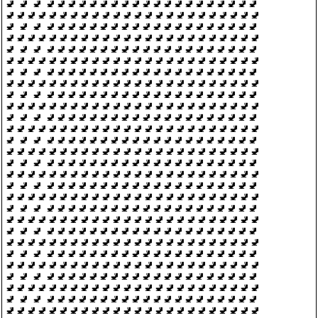
🚽 🚽 🚽 🚽🚽🚽🚽🚽🚽🚽🚽🚽🚽🚽🚽🚽🚽🚽🚽🚽🚽🚽🚽
🚽🚽🚽🚽🚽🚽🚽🚽🚽🚽🚽🚽🚽🚽🚽🚽🚽🚽🚽🚽🚽🚽🚽🚽
🚽 🚽 🚽 🚽🚽🚽🚽🚽🚽🚽🚽🚽🚽🚽🚽🚽🚽🚽🚽🚽🚽🚽🚽
🚽🚽🚽🚽🚽🚽🚽🚽🚽🚽🚽🚽🚽🚽🚽🚽🚽🚽🚽🚽🚽🚽🚽🚽
🚽 🚽 🚽 🚽🚽🚽🚽🚽🚽🚽🚽🚽🚽🚽🚽🚽🚽🚽🚽🚽🚽🚽🚽
🚽🚽🚽🚽🚽🚽🚽🚽🚽🚽🚽🚽🚽🚽🚽🚽🚽🚽🚽🚽🚽🚽🚽🚽
🚽 🚽 🚽 🚽🚽🚽🚽🚽🚽🚽🚽🚽🚽🚽🚽🚽🚽🚽🚽🚽🚽🚽🚽
🚽🚽🚽🚽🚽🚽🚽🚽🚽🚽🚽🚽🚽🚽🚽🚽🚽🚽🚽🚽🚽🚽🚽🚽
🚽 🚽 🚽 🚽🚽🚽🚽🚽🚽🚽🚽🚽🚽🚽🚽🚽🚽🚽🚽🚽🚽🚽🚽
🚽🚽🚽🚽🚽🚽🚽🚽🚽🚽🚽🚽🚽🚽🚽🚽🚽🚽🚽🚽🚽🚽🚽🚽
🚽 🚽 🚽 🚽🚽🚽🚽🚽🚽🚽🚽🚽🚽🚽🚽🚽🚽🚽🚽🚽🚽🚽🚽
🚽🚽🚽🚽🚽🚽🚽🚽🚽🚽🚽🚽🚽🚽🚽🚽🚽🚽🚽🚽🚽🚽🚽🚽
🚽 🚽 🚽 🚽🚽🚽🚽🚽🚽🚽🚽🚽🚽🚽🚽🚽🚽🚽🚽🚽🚽🚽🚽
🚽🚽🚽🚽🚽🚽🚽🚽🚽🚽🚽🚽🚽🚽🚽🚽🚽🚽🚽🚽🚽🚽🚽🚽
🚽 🚽 🚽 🚽🚽🚽🚽🚽🚽🚽🚽🚽🚽🚽🚽🚽🚽🚽🚽🚽🚽🚽🚽
🚽🚽🚽🚽🚽🚽🚽🚽🚽🚽🚽🚽🚽🚽🚽🚽🚽🚽🚽🚽🚽🚽🚽🚽
🚽 🚽 🚽 🚽🚽🚽🚽🚽🚽🚽🚽🚽🚽🚽🚽🚽🚽🚽🚽🚽🚽🚽🚽
🚽🚽🚽🚽🚽🚽🚽🚽🚽🚽🚽🚽🚽🚽🚽🚽🚽🚽🚽🚽🚽🚽🚽🚽
🚽 🚽 🚽 🚽🚽🚽🚽🚽🚽🚽🚽🚽🚽🚽🚽🚽🚽🚽🚽🚽🚽🚽🚽
🚽🚽🚽🚽🚽🚽🚽🚽🚽🚽🚽🚽🚽🚽🚽🚽🚽🚽🚽🚽🚽🚽🚽🚽
🚽 🚽 🚽 🚽🚽🚽🚽🚽🚽🚽🚽🚽🚽🚽🚽🚽🚽🚽🚽🚽🚽🚽🚽
🚽🚽🚽🚽🚽🚽🚽🚽🚽🚽🚽🚽🚽🚽🚽🚽🚽🚽🚽🚽🚽🚽🚽🚽
🚽 🚽 🚽 🚽🚽🚽🚽🚽🚽🚽🚽🚽🚽🚽🚽🚽🚽🚽🚽🚽🚽🚽🚽
🚽🚽🚽🚽🚽🚽🚽🚽🚽🚽🚽🚽🚽🚽🚽🚽🚽🚽🚽🚽🚽🚽🚽🚽
🚽 🚽 🚽 🚽🚽🚽🚽🚽🚽🚽🚽🚽🚽🚽🚽🚽🚽🚽🚽🚽🚽🚽🚽
🚽🚽🚽🚽🚽🚽🚽🚽🚽🚽🚽🚽🚽🚽🚽🚽🚽🚽🚽🚽🚽🚽🚽🚽
🚽 🚽 🚽 🚽🚽🚽🚽🚽🚽🚽🚽🚽🚽🚽🚽🚽🚽🚽🚽🚽🚽🚽🚽
🚽🚽🚽🚽🚽🚽🚽🚽🚽🚽🚽🚽🚽🚽🚽🚽🚽🚽🚽🚽🚽🚽🚽🚽