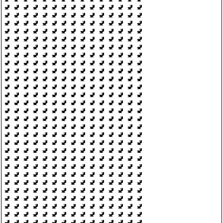
🚽 🚽 🚽 🚽 🚽 🚽 🚽 🚽 🚽 🚽 🚽 🚽 🚽 🚽 🚽
🚽 🚽 🚽 🚽 🚽 🚽 🚽 🚽 🚽 🚽 🚽 🚽 🚽 🚽 🚽
🚽 🚽 🚽 🚽 🚽 🚽 🚽 🚽 🚽 🚽 🚽 🚽 🚽 🚽 🚽
🚽 🚽 🚽 🚽 🚽 🚽 🚽 🚽 🚽 🚽 🚽 🚽 🚽 🚽 🚽
🚽 🚽 🚽 🚽 🚽 🚽 🚽 🚽 🚽 🚽 🚽 🚽 🚽 🚽 🚽
🚽 🚽 🚽 🚽 🚽 🚽 🚽 🚽 🚽 🚽 🚽 🚽 🚽 🚽 🚽
🚽 🚽 🚽 🚽 🚽 🚽 🚽 🚽 🚽 🚽 🚽 🚽 🚽 🚽 🚽
🚽 🚽 🚽 🚽 🚽 🚽 🚽 🚽 🚽 🚽 🚽 🚽 🚽 🚽 🚽
🚽 🚽 🚽 🚽 🚽 🚽 🚽 🚽 🚽 🚽 🚽 🚽 🚽 🚽 🚽
🚽 🚽 🚽 🚽 🚽 🚽 🚽 🚽 🚽 🚽 🚽 🚽 🚽 🚽 🚽
🚽 🚽 🚽 🚽 🚽 🚽 🚽 🚽 🚽 🚽 🚽 🚽 🚽 🚽 🚽
🚽 🚽 🚽 🚽 🚽 🚽 🚽 🚽 🚽 🚽 🚽 🚽 🚽 🚽 🚽
🚽 🚽 🚽 🚽 🚽 🚽 🚽 🚽 🚽 🚽 🚽 🚽 🚽 🚽 🚽
🚽 🚽 🚽 🚽 🚽 🚽 🚽 🚽 🚽 🚽 🚽 🚽 🚽 🚽 🚽
🚽 🚽 🚽 🚽 🚽 🚽 🚽 🚽 🚽 🚽 🚽 🚽 🚽 🚽 🚽
🚽 🚽 🚽 🚽 🚽 🚽 🚽 🚽 🚽 🚽 🚽 🚽 🚽 🚽 🚽
🚽 🚽 🚽 🚽 🚽 🚽 🚽 🚽 🚽 🚽 🚽 🚽 🚽 🚽 🚽
🚽 🚽 🚽 🚽 🚽 🚽 🚽 🚽 🚽 🚽 🚽 🚽 🚽 🚽 🚽
🚽 🚽 🚽 🚽 🚽 🚽 🚽 🚽 🚽 🚽 🚽 🚽 🚽 🚽 🚽
🚽 🚽 🚽 🚽 🚽 🚽 🚽 🚽 🚽 🚽 🚽 🚽 🚽 🚽 🚽
🚽 🚽 🚽 🚽 🚽 🚽 🚽 🚽 🚽 🚽 🚽 🚽 🚽 🚽 🚽
🚽 🚽 🚽 🚽 🚽 🚽 🚽 🚽 🚽 🚽 🚽 🚽 🚽 🚽 🚽
🚽 🚽 🚽 🚽 🚽 🚽 🚽 🚽 🚽 🚽 🚽 🚽 🚽 🚽 🚽
🚽 🚽 🚽 🚽 🚽 🚽 🚽 🚽 🚽 🚽 🚽 🚽 🚽 🚽 🚽
🚽 🚽 🚽 🚽 🚽 🚽 🚽 🚽 🚽 🚽 🚽 🚽 🚽 🚽 🚽
🚽 🚽 🚽 🚽 🚽 🚽 🚽 🚽 🚽 🚽 🚽 🚽 🚽 🚽 🚽
🚽 🚽 🚽 🚽 🚽 🚽 🚽 🚽 🚽 🚽 🚽 🚽 🚽 🚽 🚽
🚽 🚽 🚽 🚽 🚽 🚽 🚽 🚽 🚽 🚽 🚽 🚽 🚽 🚽 🚽