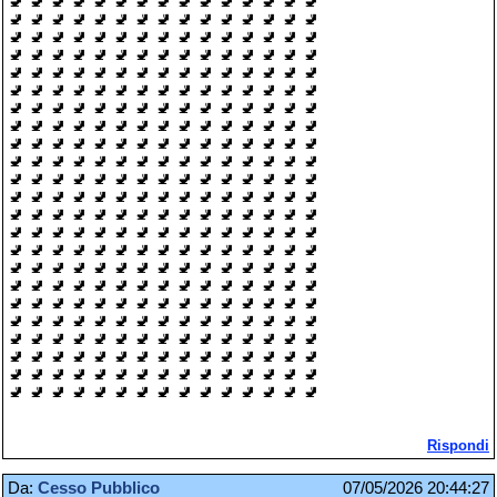
🚽 🚽 🚽 🚽 🚽 🚽 🚽 🚽 🚽 🚽 🚽 🚽 🚽 🚽 🚽
🚽 🚽 🚽 🚽 🚽 🚽 🚽 🚽 🚽 🚽 🚽 🚽 🚽 🚽 🚽
🚽 🚽 🚽 🚽 🚽 🚽 🚽 🚽 🚽 🚽 🚽 🚽 🚽 🚽 🚽
🚽 🚽 🚽 🚽 🚽 🚽 🚽 🚽 🚽 🚽 🚽 🚽 🚽 🚽 🚽
🚽 🚽 🚽 🚽 🚽 🚽 🚽 🚽 🚽 🚽 🚽 🚽 🚽 🚽 🚽
🚽 🚽 🚽 🚽 🚽 🚽 🚽 🚽 🚽 🚽 🚽 🚽 🚽 🚽 🚽
🚽 🚽 🚽 🚽 🚽 🚽 🚽 🚽 🚽 🚽 🚽 🚽 🚽 🚽 🚽
🚽 🚽 🚽 🚽 🚽 🚽 🚽 🚽 🚽 🚽 🚽 🚽 🚽 🚽 🚽
🚽 🚽 🚽 🚽 🚽 🚽 🚽 🚽 🚽 🚽 🚽 🚽 🚽 🚽 🚽
🚽 🚽 🚽 🚽 🚽 🚽 🚽 🚽 🚽 🚽 🚽 🚽 🚽 🚽 🚽
🚽 🚽 🚽 🚽 🚽 🚽 🚽 🚽 🚽 🚽 🚽 🚽 🚽 🚽 🚽
🚽 🚽 🚽 🚽 🚽 🚽 🚽 🚽 🚽 🚽 🚽 🚽 🚽 🚽 🚽
🚽 🚽 🚽 🚽 🚽 🚽 🚽 🚽 🚽 🚽 🚽 🚽 🚽 🚽 🚽
🚽 🚽 🚽 🚽 🚽 🚽 🚽 🚽 🚽 🚽 🚽 🚽 🚽 🚽 🚽
🚽 🚽 🚽 🚽 🚽 🚽 🚽 🚽 🚽 🚽 🚽 🚽 🚽 🚽 🚽
🚽 🚽 🚽 🚽 🚽 🚽 🚽 🚽 🚽 🚽 🚽 🚽 🚽 🚽 🚽
🚽 🚽 🚽 🚽 🚽 🚽 🚽 🚽 🚽 🚽 🚽 🚽 🚽 🚽 🚽
🚽 🚽 🚽 🚽 🚽 🚽 🚽 🚽 🚽 🚽 🚽 🚽 🚽 🚽 🚽
🚽 🚽 🚽 🚽 🚽 🚽 🚽 🚽 🚽 🚽 🚽 🚽 🚽 🚽 🚽
🚽 🚽 🚽 🚽 🚽 🚽 🚽 🚽 🚽 🚽 🚽 🚽 🚽 🚽 🚽
🚽 🚽 🚽 🚽 🚽 🚽 🚽 🚽 🚽 🚽 🚽 🚽 🚽 🚽 🚽
🚽 🚽 🚽 🚽 🚽 🚽 🚽 🚽 🚽 🚽 🚽 🚽 🚽 🚽 🚽
🚽 🚽 🚽 🚽 🚽 🚽 🚽 🚽 🚽 🚽 🚽 🚽 🚽 🚽 🚽
Rispondi
Da:
Cesso Pubblico
07/05/2026 20:44:27