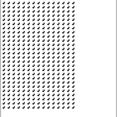
🚽 🚽 🚽 🚽 🚽 🚽 🚽 🚽 🚽 🚽 🚽 🚽 🚽 🚽 🚽
🚽 🚽 🚽 🚽 🚽 🚽 🚽 🚽 🚽 🚽 🚽 🚽 🚽 🚽 🚽
🚽 🚽 🚽 🚽 🚽 🚽 🚽 🚽 🚽 🚽 🚽 🚽 🚽 🚽 🚽
🚽 🚽 🚽 🚽 🚽 🚽 🚽 🚽 🚽 🚽 🚽 🚽 🚽 🚽 🚽
🚽 🚽 🚽 🚽 🚽 🚽 🚽 🚽 🚽 🚽 🚽 🚽 🚽 🚽 🚽
🚽 🚽 🚽 🚽 🚽 🚽 🚽 🚽 🚽 🚽 🚽 🚽 🚽 🚽 🚽
🚽 🚽 🚽 🚽 🚽 🚽 🚽 🚽 🚽 🚽 🚽 🚽 🚽 🚽 🚽
🚽 🚽 🚽 🚽 🚽 🚽 🚽 🚽 🚽 🚽 🚽 🚽 🚽 🚽 🚽
🚽 🚽 🚽 🚽 🚽 🚽 🚽 🚽 🚽 🚽 🚽 🚽 🚽 🚽 🚽
🚽 🚽 🚽 🚽 🚽 🚽 🚽 🚽 🚽 🚽 🚽 🚽 🚽 🚽 🚽
🚽 🚽 🚽 🚽 🚽 🚽 🚽 🚽 🚽 🚽 🚽 🚽 🚽 🚽 🚽
🚽 🚽 🚽 🚽 🚽 🚽 🚽 🚽 🚽 🚽 🚽 🚽 🚽 🚽 🚽
🚽 🚽 🚽 🚽 🚽 🚽 🚽 🚽 🚽 🚽 🚽 🚽 🚽 🚽 🚽
🚽 🚽 🚽 🚽 🚽 🚽 🚽 🚽 🚽 🚽 🚽 🚽 🚽 🚽 🚽
🚽 🚽 🚽 🚽 🚽 🚽 🚽 🚽 🚽 🚽 🚽 🚽 🚽 🚽 🚽
🚽 🚽 🚽 🚽 🚽 🚽 🚽 🚽 🚽 🚽 🚽 🚽 🚽 🚽 🚽
🚽 🚽 🚽 🚽 🚽 🚽 🚽 🚽 🚽 🚽 🚽 🚽 🚽 🚽 🚽
🚽 🚽 🚽 🚽 🚽 🚽 🚽 🚽 🚽 🚽 🚽 🚽 🚽 🚽 🚽
🚽 🚽 🚽 🚽 🚽 🚽 🚽 🚽 🚽 🚽 🚽 🚽 🚽 🚽 🚽
🚽 🚽 🚽 🚽 🚽 🚽 🚽 🚽 🚽 🚽 🚽 🚽 🚽 🚽 🚽
🚽 🚽 🚽 🚽 🚽 🚽 🚽 🚽 🚽 🚽 🚽 🚽 🚽 🚽 🚽
🚽 🚽 🚽 🚽 🚽 🚽 🚽 🚽 🚽 🚽 🚽 🚽 🚽 🚽 🚽
🚽 🚽 🚽 🚽 🚽 🚽 🚽 🚽 🚽 🚽 🚽 🚽 🚽 🚽 🚽
🚽 🚽 🚽 🚽 🚽 🚽 🚽 🚽 🚽 🚽 🚽 🚽 🚽 🚽 🚽
🚽 🚽 🚽 🚽 🚽 🚽 🚽 🚽 🚽 🚽 🚽 🚽 🚽 🚽 🚽
🚽 🚽 🚽 🚽 🚽 🚽 🚽 🚽 🚽 🚽 🚽 🚽 🚽 🚽 🚽