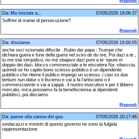
Rispondi
Da:
Ma iniziate a...
07/05/2026 18:06:37
Soffrire di manie di persecuzione?
Rispondi
Da:
disciamo
07/05/2026 19:00:55
anche osci sciornata difiscile . Rubio dar papa : Trumpe che
dichiara guera e fune della guera nel sciro de du ore, Poi dazi a te ,
tu me stai simpatico, no me sbajavo dazi pure a te epure er
doppio dei dazi. blocco commersciale a te etscetera Na vitasccia.
quinndi se ho capito bono sciesso pubblico è un dipendente
pubblico che ritiene il publico impiego un sciesso .i casi so due
tertium nun datur o ti lisciensi e vai a fa l'artisciano o il
commersciamte o vai a zappà . il nostro esecutivo e per il libbero
mercato, mica possiamo fa la benefisciensa ai dipendenti
pubblisci, poi disciamo
Rispondi
Da:
paese alla canna del gas
07/05/2026 20:17:46
sindacazzi e ministri di questo governo ne sono la fulgida
rappresentazione