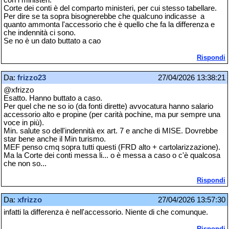
con i ministeri.
Corte dei conti è del comparto ministeri, per cui stesso tabellare.
Per dire se ta sopra bisognerebbe che qualcuno indicasse a
quanto ammonta l'accessorio che è quello che fa la differenza e
che indennità ci sono.
Se no è un dato buttato a cao
Rispondi
Da:
frizzo23
27/04/2026 13:38:21
@xfrizzo
Esatto. Hanno buttato a caso.
Per quel che ne so io (da fonti dirette) avvocatura hanno salario
accessorio alto e propine (per carità pochine, ma pur sempre una
voce in più).
Min. salute so dell'indennità ex art. 7 e anche di MISE. Dovrebbe
star bene anche il Min turismo.
MEF penso cmq sopra tutti questi (FRD alto + cartolarizzazione).
Ma la Corte dei conti messa li... o è messa a caso o c'è qualcosa
che non so...
Rispondi
Da:
xfrizzo
27/04/2026 13:57:30
infatti la differenza è nell'accessorio. Niente di che comunque.
Rispondi