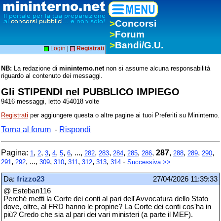
>
Concorsi
>
Forum
>
Bandi/G.U.
Login
|
Registrati
NB:
La redazione di
mininterno.net
non si assume alcuna responsabilità
riguardo al contenuto dei messaggi.
Gli STIPENDI nel PUBBLICO IMPIEGO
9416 messaggi, letto 454018 volte
Registrati
per aggiungere questa o altre pagine ai tuoi Preferiti su Mininterno.
Torna al forum
-
Rispondi
Pagina:
,
,
,
,
,
, ...,
,
,
,
,
,
287
,
,
,
,
1
2
3
4
5
6
282
283
284
285
286
288
289
290
,
, ...,
,
,
,
,
,
-
291
292
309
310
311
312
313
314
Successiva >>
Da:
frizzo23
27/04/2026 11:39:33
@ Esteban116
Perché metti la Corte dei conti al pari dell'Avvocatura dello Stato
dove, oltre, al FRD hanno le propine? La Corte dei conti cos'ha in
più? Credo che sia al pari dei vari ministeri (a parte il MEF).