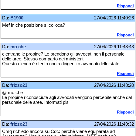
Rispondi
Da:
B1900
27/04/2026 11:40:26
Mef in che posizione si colloca?
Rispondi
Da:
mo che
27/04/2026 11:43:43
c'entrano le propine? Le prendono gli avvocati non il personale
delle aree. Stesso comparto dei ministeri.
Questo elenco è riferito non a dirigenti o avvocati dello stato.
Rispondi
Da:
frizzo23
27/04/2026 11:48:20
@ mo che
Le propine riconosciute agli avvocati vengono percepite anche dal
personale delle aree. Informati pls
Rispondi
Da:
frizzo23
27/04/2026 11:49:32
Cmq richiedo ancora su Cdc: perchè viene equiparata ad