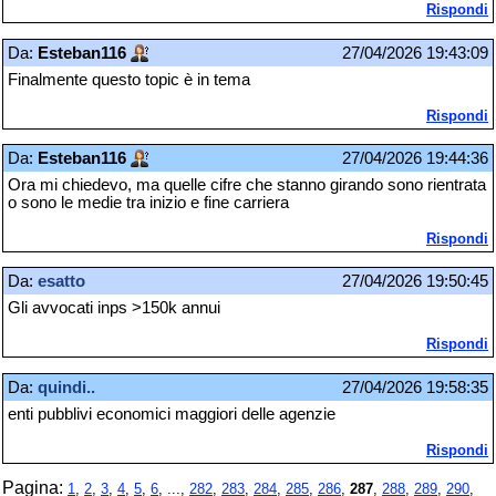
Rispondi
Da:
Esteban116
27/04/2026 19:43:09
Finalmente questo topic è in tema
Rispondi
Da:
Esteban116
27/04/2026 19:44:36
Ora mi chiedevo, ma quelle cifre che stanno girando sono rientrata
o sono le medie tra inizio e fine carriera
Rispondi
Da:
esatto
27/04/2026 19:50:45
Gli avvocati inps >150k annui
Rispondi
Da:
quindi..
27/04/2026 19:58:35
enti pubblivi economici maggiori delle agenzie
Rispondi
Pagina:
1
,
2
,
3
,
4
,
5
,
6
, ...,
282
,
283
,
284
,
285
,
286
,
287
,
288
,
289
,
290
,