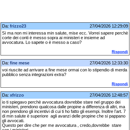
Da:
frizzo23
27/04/2026 12:29:09
Sì ma non mi interessa min salute, mise ecc. Vorrei sapere perchè
corte dei conti è messo sopra ai ministeri e insieme ad
avvocatura. Lo sapete o è messo a caso?
Rispondi
Da:
fine mese
27/04/2026 12:33:30
voi riuscite ad arrivare a fine mese ormai con lo stipendio di merda
pubblico senza integrazioni extra?
Rispondi
Da:
xfrizzo
27/04/2026 12:48:57
io ti spiegavo perchè avvocatura dovrebbe stare nel gruppo dei
ministeri, prendono qualcosa dalle propine a differenza di altri, ma
non prendono gli incentivi di cui ti ho fatto gli esempi. Inoltre l'art. 7
di min salute è superiore agli avanzi delle propine che si pappano
gli avvocati.
Questo per dire che per me avvocatura , credo,dovrebbe stare