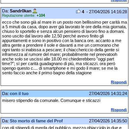
Da:
Sandr0kan
4
- 27/04/2026 14:16:28
Reputazione utente:
+104
ecco che sono già al mare in un posto non bellissimo per carità ma
a 5 minuti da casa, dopo aver già lavorato le ore della mia giornata,
chiuso lo sportello e senza alcun pensiero di lavoro fino a domani.
sono uscito dal lavoro alle 12.50 perché avevo finito gli
appuntamenti e sono in positivo con la banca ore. accanto a me
altra gente a prendere il sole e davanti a me un cormorano che
ogni tanto si inabissa a pescare; il chiacchericcio della gente si
inframezza al rumore del mare; probabilmente nel preevatooh
anche solo se uscissi alle 18.00 mi chiederebbero "oggi part
time?"; sì per carità guadagnano di più, ma sticazzi. ora però
spengo questo c.... di smartphone e mi godo il mare; se me la
sento faccio anche il primo bagno della stagione
Rispondi
Da:
con il tuo
27/04/2026 14:31:24
misero stipendio da comunale. Comunque e sticazzi
Rispondi
Da:
Sto morto di fame del Prof
27/04/2026 14:35:50
con gli stipendi di merda del pubblico, mezzo ghiacciolo in due e