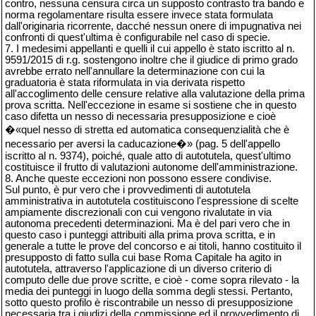
contro, nessuna censura circa un supposto contrasto tra bando e
norma regolamentare risulta essere invece stata formulata
dall'originaria ricorrente, dacché nessun onere di impugnativa nei
confronti di quest'ultima è configurabile nel caso di specie.
7. I medesimi appellanti e quelli il cui appello è stato iscritto al n.
9591/2015 di r.g. sostengono inoltre che il giudice di primo grado
avrebbe errato nell'annullare la determinazione con cui la
graduatoria è stata riformulata in via derivata rispetto
all'accoglimento delle censure relative alla valutazione della prima
prova scritta. Nell'eccezione in esame si sostiene che in questo
caso difetta un nesso di necessaria presupposizione e cioè
�«quel nesso di stretta ed automatica consequenzialità che è
necessario per aversi la caducazione�» (pag. 5 dell'appello
iscritto al n. 9374), poiché, quale atto di autotutela, quest'ultimo
costituisce il frutto di valutazioni autonome dell'amministrazione.
8. Anche queste eccezioni non possono essere condivise.
Sul punto, è pur vero che i provvedimenti di autotutela
amministrativa in autotutela costituiscono l'espressione di scelte
ampiamente discrezionali con cui vengono rivalutate in via
autonoma precedenti determinazioni. Ma è del pari vero che in
questo caso i punteggi attribuiti alla prima prova scritta, e in
generale a tutte le prove del concorso e ai titoli, hanno costituito il
presupposto di fatto sulla cui base Roma Capitale ha agito in
autotutela, attraverso l'applicazione di un diverso criterio di
computo delle due prove scritte, e cioè - come sopra rilevato - la
media dei punteggi in luogo della somma degli stessi. Pertanto,
sotto questo profilo è riscontrabile un nesso di presupposizione
necessaria tra i giudizi della commissione ed il provvedimento di