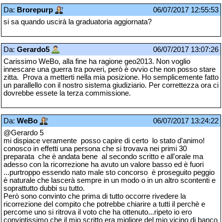
Da:
Brorepurp
06/07/2017 12:55:53
si sa quando uscirà la graduatoria aggiornata?
Da:
Gerardo5
06/07/2017 13:07:26
Carissimo WeBo, alla fine ha ragione geo2013. Non voglio
innescare una guerra tra poveri, però è ovvio che non posso stare
zitta. Prova a metterti nella mia posizione. Ho semplicemente fatto
un parallello con il nostro sistema giudiziario. Per correttezza ora ci
dovrebbe essete la terza commissione.
Da:
WeBo
06/07/2017 13:24:22
@Gerardo 5
mi dispiace veramente posso capire di certo lo stato d'animo!
conosco in effetti una persona che si trovava nei primi 30
preparata che è andata bene al secondo scritto e all'orale ma
adesso con la ricorrezione ha avuto un valore basso ed è fuori
...purtroppo essendo nato male sto concorso è proseguito peggio
è naturale che lascerà sempre in un modo o in un altro scontenti e
soprattutto dubbi su tutto.
Però sono convinto che prima di tutto occorre rivedere la
ricorrezione del compito che potrebbe chiarire a tutti il perchè e
percome uno si ritrova il voto che ha ottenuto...ripeto io ero
convintissimo che il mio scritto era migliore del mio vicino di banco