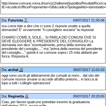
http://www.comune.roma.it/servizi2/albonet/jsp/albo/RisultatiRicerca
IE=&codiceUfficioProponente=GB&codiceTipologiaAtto=&testoatto
Da:
Futurista
04/07/2017 21:55:06
ma come fate a dire che ci sono 2 risposte esatte a quella
domanda!! E' ovviamente "il consigliere anziano" la risposta!
CHIARO COME IL SOLE... SI PARLA DEI COMUNI OVE SI
DEVE ELEGGERE IL PRESIDENTE DEL CONSIGLIO! La
domanda non dice "eventualmente, prima della nomina del
presidente del consiglio...." ma "prima della nomina del presidente
del consiglio...." quindi è un comune sopra i 15 mila abitanti per
forza. Risposta A.
Da:
archal
05/07/2017 11:01:03
oggi sono usciti gli abbinamenti dei compiti ai nomi... dal sito del
comune risorse umane si accede all'albo pretorio... in bocca al
lupo a tutti i colleghi speranzosi!
Da:
Reginetta
05/07/2017 20:20:00
Ciao, per favore qualcuno potrebbe inserire la graduatoria
dell'ottobre 2014, grazie mille