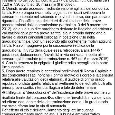
livellamento dei voti attribuiti ai 1.177 candidati, tutti oscillanti tra i
7,10 e 7,30 punti sui 10 massimi (II motivo).
3. Quindi, avuto accesso mediante visione agli atti del concorso,
l'arch. Rizzo proponeva motivi aggiunti, nei quali sviluppava le
censure contenute nel secondo motivo di ricorso, con particolare
riguardo all'insufficienza dei criteri di valutazione delle prove
predeterminati dalla commissione (verbale n. 3 del 9 novembre
2012), da cui a suo dire sarebbero derivate le illogiche ed arbitrarie
valutazioni della prima prova scritta, sia in proprio danno che a
favore di alcuni candidati collocati in posizione utile nella
graduatoria finale. Con un secondo atto contenente motivi aggiunti,
l'arch. Rizzo impugnava poi la successiva rettifica della
graduatoria, in virtù della quale essa retrocedeva alla 144�°
posizione, deducendone l'invalidità in via derivata rispetto alle
censure già formulate (determinazione n. 467 del 6 marzo 2015).
4. Con la sentenza in epigrafe il giudice adito accoglieva in parte
l'impugnativa.
5. Dopo avere respinto le eccezioni preliminari di Roma Capitale e
dei controinteressati, nonché il primo motivo di ricorso e la censura
relativa alle valutazioni degli elaborati, il giudice di primo grado
reputava fondata quella relativa al livellamento dei voti attribuiti alla
prima prova scritta, ritenuta illogica e tale da determinare
�«l'illegittima "dequotazione" dell'incidenza delle prove scritte sul
risultato finale del concorso�», oltre che l'invalidità in via derivata
ad effetto caducante della determinazione con cui la graduatoria
era stata riformulata in via di autotutela.
Per effetto di ciò e dell'annullamento degli atti impugnati
conseguentemente pronunciato, il Tribunale amministrativo