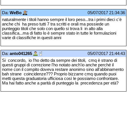
Da:
WeBo
05/07/2017 21:34:36
naturalmente i titoli hanno sempre il loro peso...tra i primi dieci c'è
anche chi ha preso tutti 7 tra scritti e orali ma possiede un
punteggio titoli che solo con quello si trova li in alto alla
classifica...ma di fatto lo è sempre stato in tutte le formulazioni
varie di classifiche in questi anni
Da:
anto041265
05/07/2017 21:44:43
Si concordo, io l'ho detto da sempre dei titoli, cmq è strano di
questi gruppi di correzione l'ho notato anch'io anche perché il
nome con il compito doveva restare anonimo sino all'abbinamento
bah strane coincidenze??? Proprio bizzarre cmq quando puoi
metti questa graduatoria ufficiosa così le possiamo confrontare.
Ma hai fatto anche a parità di punteggio la precedenza per età?