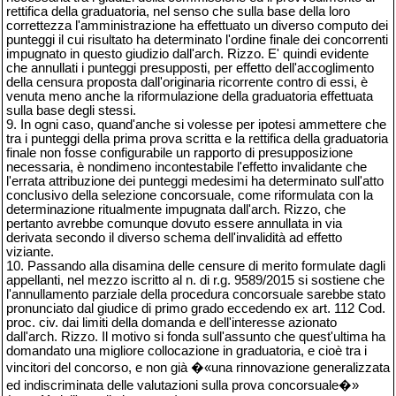
rettifica della graduatoria, nel senso che sulla base della loro
correttezza l'amministrazione ha effettuato un diverso computo dei
punteggi il cui risultato ha determinato l'ordine finale dei concorrenti
impugnato in questo giudizio dall'arch. Rizzo. E' quindi evidente
che annullati i punteggi presupposti, per effetto dell'accoglimento
della censura proposta dall'originaria ricorrente contro di essi, è
venuta meno anche la riformulazione della graduatoria effettuata
sulla base degli stessi.
9. In ogni caso, quand'anche si volesse per ipotesi ammettere che
tra i punteggi della prima prova scritta e la rettifica della graduatoria
finale non fosse configurabile un rapporto di presupposizione
necessaria, è nondimeno incontestabile l'effetto invalidante che
l'errata attribuzione dei punteggi medesimi ha determinato sull'atto
conclusivo della selezione concorsuale, come riformulata con la
determinazione ritualmente impugnata dall'arch. Rizzo, che
pertanto avrebbe comunque dovuto essere annullata in via
derivata secondo il diverso schema dell'invalidità ad effetto
viziante.
10. Passando alla disamina delle censure di merito formulate dagli
appellanti, nel mezzo iscritto al n. di r.g. 9589/2015 si sostiene che
l'annullamento parziale della procedura concorsuale sarebbe stato
pronunciato dal giudice di primo grado eccedendo ex art. 112 Cod.
proc. civ. dai limiti della domanda e dell'interesse azionato
dall'arch. Rizzo. Il motivo si fonda sull'assunto che quest'ultima ha
domandato una migliore collocazione in graduatoria, e cioè tra i
vincitori del concorso, e non già �«una rinnovazione generalizzata
ed indiscriminata delle valutazioni sulla prova concorsuale�»