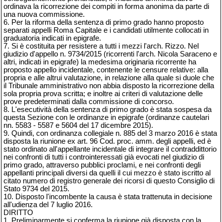
ordinava la ricorrezione dei compiti in forma anonima da parte di
una nuova commissione.
6. Per la riforma della sentenza di primo grado hanno proposto
separati appelli Roma Capitale e i candidati utilmente collocati in
graduatoria indicati in epigrafe.
7. Si è costituita per resistere a tutti i mezzi l'arch. Rizzo. Nel
giudizio d'appello n. 9734/2015 (ricorrenti l'arch. Nicola Saraceno e
altri, indicati in epigrafe) la medesima originaria ricorrente ha
proposto appello incidentale, contenente le censure relative: alla
propria e alle altrui valutazione, in relazione alla quale si duole che
il Tribunale amministrativo non abbia disposto la ricorrezione della
sola propria prova scritta; e inoltre ai criteri di valutazione delle
prove predeterminati dalla commissione di concorso.
8. L'esecutività della sentenza di primo grado è stata sospesa da
questa Sezione con le ordinanze in epigrafe (ordinanze cautelari
nn. 5583 - 5587 e 5604 del 17 dicembre 2015).
9. Quindi, con ordinanza collegiale n. 885 del 3 marzo 2016 è stata
disposta la riunione ex art. 96 Cod. proc. amm. degli appelli, ed è
stato ordinato all'appellante incidentale di integrare il contraddittorio
nei confronti di tutti i controinteressati già evocati nel giudizio di
primo grado, attraverso pubblici proclami, e nei confronti degli
appellanti principali diversi da quelli il cui mezzo è stato iscritto al
citato numero di registro generale dei ricorsi di questo Consiglio di
Stato 9734 del 2015.
10. Disposto l'incombente la causa è stata trattenuta in decisione
all'udienza del 7 luglio 2016.
DIRITTO
1. Preliminarmente si conferma la riunione già disposta con la