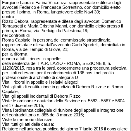
Forgione Laura e Farina Vincenza, rappresentate e difese dagli
avvocati Federico e Francesca Sorrentino, con domicilio eletto
presso il primo, in Roma, lungotevere delle Navi 30;
contro
Rizzo Debora, rappresentata e difesa dagli avvocati Domenico
Tomassetti e Maria Cristina Manni, con domicilio eletto presso il
primo, in Roma, via Pierluigi da Palestrina,19;
nei confronti di
Roma Capitale, in persona del commissario straordinario,
rappresentata e difesa dall'avvocato Carlo Sportelli, domiciliata in
Roma, via del Tempio di Giove, 21;
per la riforma
quanto a tutti i ricorsi in appello:
della sentenza del T.A.R. LAZIO - ROMA, SEZIONE II, n.
11208/2015, resa tra le parti, concernente una procedura selettiva
per titoli ed esami per il conferimento di 136 posti nel profilo
professionale di architetto di categoria D
Visti i ricorsi in appello e i relativi allegati;
Visti gli atti di costituzione in giudizio di Debora Rizzo e di Roma
Capitale;
Visti gli appelli incidentali di Debora Rizzo;
Viste le ordinanze cautelari della Sezione nn. 5583 - 5587 e 5604
del 17 dicembre 2015;
Vista l'ordinanza collegiale di riunione degli appelli e integrazione
del contraddittorio n. 885 del 3 marzo 2016;
Viste le memorie difensive;
Visti tutti gli atti della causa;
Relatore nell'udienza pubblica del giorno 7 luglio 2016 il consigliere