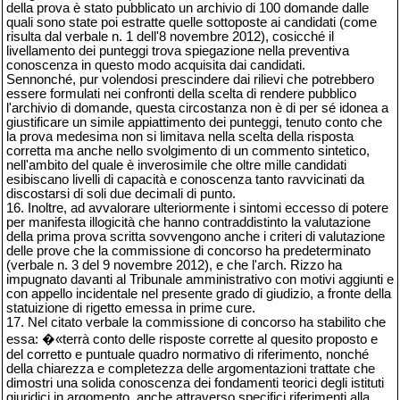
della prova è stato pubblicato un archivio di 100 domande dalle
quali sono state poi estratte quelle sottoposte ai candidati (come
risulta dal verbale n. 1 dell'8 novembre 2012), cosicché il
livellamento dei punteggi trova spiegazione nella preventiva
conoscenza in questo modo acquisita dai candidati.
Sennonché, pur volendosi prescindere dai rilievi che potrebbero
essere formulati nei confronti della scelta di rendere pubblico
l'archivio di domande, questa circostanza non è di per sé idonea a
giustificare un simile appiattimento dei punteggi, tenuto conto che
la prova medesima non si limitava nella scelta della risposta
corretta ma anche nello svolgimento di un commento sintetico,
nell'ambito del quale è inverosimile che oltre mille candidati
esibiscano livelli di capacità e conoscenza tanto ravvicinati da
discostarsi di soli due decimali di punto.
16. Inoltre, ad avvalorare ulteriormente i sintomi eccesso di potere
per manifesta illogicità che hanno contraddistinto la valutazione
della prima prova scritta sovvengono anche i criteri di valutazione
delle prove che la commissione di concorso ha predeterminato
(verbale n. 3 del 9 novembre 2012), e che l'arch. Rizzo ha
impugnato davanti al Tribunale amministrativo con motivi aggiunti e
con appello incidentale nel presente grado di giudizio, a fronte della
statuizione di rigetto emessa in prime cure.
17. Nel citato verbale la commissione di concorso ha stabilito che
essa: �«terrà conto delle risposte corrette al quesito proposto e
del corretto e puntuale quadro normativo di riferimento, nonché
della chiarezza e completezza delle argomentazioni trattate che
dimostri una solida conoscenza dei fondamenti teorici degli istituti
giuridici in argomento, anche attraverso specifici riferimenti alla