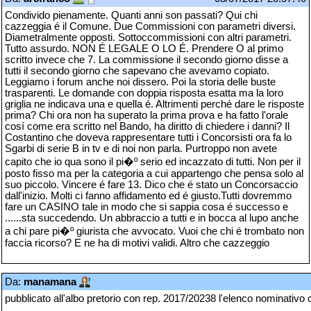
Condivido pienamente. Quanti anni son passati? Qui chi
cazzeggia é il Comune. Due Commissioni con parametri diversi.
Diametralmente opposti. Sottoccommissioni con altri parametri.
Tutto assurdo. NON É LEGALE O LO É. Prendere O al primo
scritto invece che 7. La commissione il secondo giorno disse a
tutti il secondo giorno che sapevano che avevamo copiato.
Leggiamo i forum anche noi dissero. Poi la storia delle buste
trasparenti. Le domande con doppia risposta esatta ma la loro
griglia ne indicava una e quella é. Altrimenti perché dare le risposte
prima? Chi ora non ha superato la prima prova e ha fatto l'orale
cosí come era scritto nel Bando, ha diritto di chiedere i danni? Il
Costantino che doveva rappresentare tutti i Concorsisti ora fa lo
Sgarbi di serie B in tv e di noi non parla. Purtroppo non avete
capito che io qua sono il pi�º serio ed incazzato di tutti. Non per il
posto fisso ma per la categoria a cui appartengo che pensa solo al
suo piccolo. Vincere é fare 13. Dico che é stato un Concorsaccio
dall'inizio. Molti ci fanno affidamento ed é giusto.Tutti dovremmo
fare un CASINO tale in modo che si sappia cosa é successo e
......sta succedendo. Un abbraccio a tutti e in bocca al lupo anche
a chi pare pi�º giurista che avvocato. Vuoi che chi é trombato non
faccia ricorso? E ne ha di motivi validi. Altro che cazzeggio
Da:
manamana
pubblicato all'albo pretorio con rep. 2017/20238 l'elenco nominativo 