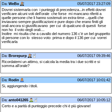
Da:
WeBo
05/07/2017 23:27:09
Dovrei sistemarla con i punteggi di precedenza...in effetti dovrei
verificare alcuni voti dell'orale che forse mi mancano riferiti a
quelle persone che li hanno sostenuti on extra-time ...quelli che
inviavano sempre giustificazioni e pure dopo che erano finiti gli
orali ancora si giustificavano per cui di qualcuno di questi forse
non ho il voto degli orali....
Inoltre mi risulta che a cavallo del numero 136 c'è un bel gruppetto
di persone con lo stesso voto prima e dopo il 136 per cui vorrei
verificarla
Da:
Brorepurp
06/07/2017 09:39:46
Ricordatemi un attimo, si calcola la media tra i due scritti e si
somma all'orale?
Da:
Rodin
06/07/2017 10:01:42
Si, aggiungendo i titoli.
Da:
anto041265
06/07/2017 10:05:12
Certo e a parità di punteggio precede chi è più giovane!