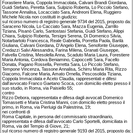
Forastiere Maria, Coppola Immacolata, Calvani Brandi Giordana,
Guidi Stefano, Peretta Sara, Sulpizio Roberta, Lo Piccolo Stefano,
Tassone Annalisa, Locacciato Sara, Andreoni Elena, Ruggiero
Michele Nicola non costituiti in giudizio;
sul ricorso numero di registro generale 9734 del 2015, proposto da:
Saraceno Nicola, Lo Cacciato Sara, Mazza Eugenia, Zarrillo
Tiziana, Pisanò Carlo, Santostasi Stefania, Guidi Stefano, Alippi
Chiara, Sulpizio Roberta, Tersigni Serena, Di Domenico Silvia,
Notarbartolo Francesca, Reale Gabriella, Porretta Paola, Barilà
Giuliana, Calvani Giordana, D'Angelo Elena, Senofonte Giuseppe,
Credazzi Salvi Alessandra, Farina Milena, Granati Giuseppe,
Falvella Cristina, Mesolella Anna, Scaduto Maria Laura, Forestiere
Maria Antonia, Cordova Beniamino, Capoccetti Sara, Facello
Donata, Pagano Rossella, Perretta Sara, Lo Piccolo Stefano,
Tempone Vincenza, Tassone Annalisa, Schirru Maria Rita, Rizzo
Giacomo, Falcone Maria, Amato Ornella, Pescosolida Tiziana,
Coppola Immacolata e Aceto Claudia, rappresentati e difesi
dall'avvocato Franco Gaetano Scoca, con domicilio eletto presso il
suo studio, in Roma, via Paisiello 55;
contro
Rizzo Debora, rappresentata e difesa dagli avvocati Domenico
Tomassetti e Maria Cristina Manni, con domicilio eletto presso il
primo, in Roma, via Pierluigi da Palestrina, 19;
nei confronti di
Roma Capitale, in persona del commissario straordinario,
rappresentata e difesa dall'avvocato Carlo Sportelli, domiciliata in
Roma, via del Tempio di Giove, 21;
sul ricorso numero di registro generale 9193 del 2015, proposto da: