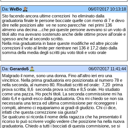
Da:
WeBo
06/07/2017 10:13:18
Sto facendo ancora ultime correzioni ho eliminato dalla
graduatoria finale le persone bocciate quelle con meno di 7 e devo
dire nelle posizioni alte ve ne sono parecchie nei primi 136
almeno una decina ...che poi queste persone avevano si un voto di
titoli alto ma avevano sostenuto anche delle ottime prove all'orale e
spesso anche al secondo scritto.
Nella mia graduatoria in base queste modifiche ed altre piccole
correzioni il voto al limite per rientrare nei 136 è 17,2 dato dalla
somma della media degli scritti piu voto titoli e voto orale
Da:
Gerardo5
06/07/2017 11:41:44
Malgrado il nome, sono una donna. Fino all'altro ieri ero una
vincitrice. Nella prima graduatoria ero posizionata al numero 78 e
nella seconda, al numero 80. Risultati scritti ed orale: 7,20 prima
prova scritta; 8,6 seconda prova scritta e 8,5 orale. Ho studiato
come una pazza. Ho pochi titoli. La seconda commissione mi ha
dato 6,4 e quindi esco dalla graduatoria. Ora mi chiedo se non sia
necessaria una terza ed ultima commissione per ricoreggere i
compiti, almeno ci equipariamo ai gradi di giudizio. Chi ci dice,
infatti che questa correzzione sia giusta?
Se qualcuno si ricorda il nome della ragazza che ha presentato il
ricorso lo può scrivere voglio vedere che posizione ha nella nuova
graduatoria. Chiedo a tutti i bocciati di questa commisione, se si