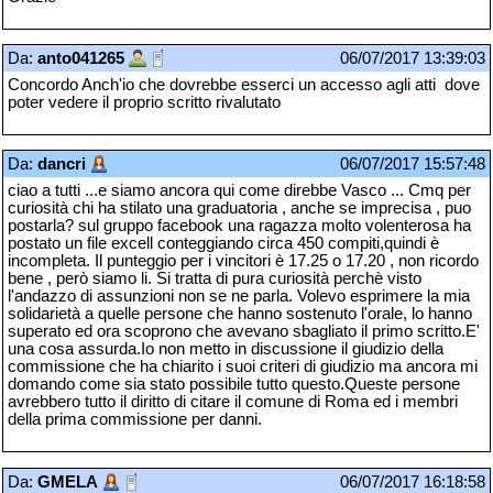
Da:
anto041265
06/07/2017 13:39:03
Concordo Anch'io che dovrebbe esserci un accesso agli atti dove
poter vedere il proprio scritto rivalutato
Da:
dancri
06/07/2017 15:57:48
ciao a tutti ...e siamo ancora qui come direbbe Vasco ... Cmq per
curiosità chi ha stilato una graduatoria , anche se imprecisa , puo
postarla? sul gruppo facebook una ragazza molto volenterosa ha
postato un file excell conteggiando circa 450 compiti,quindi è
incompleta. Il punteggio per i vincitori è 17.25 o 17.20 , non ricordo
bene , però siamo li. Si tratta di pura curiosità perchè visto
l'andazzo di assunzioni non se ne parla. Volevo esprimere la mia
solidarietà a quelle persone che hanno sostenuto l'orale, lo hanno
superato ed ora scoprono che avevano sbagliato il primo scritto.E'
una cosa assurda.Io non metto in discussione il giudizio della
commissione che ha chiarito i suoi criteri di giudizio ma ancora mi
domando come sia stato possibile tutto questo.Queste persone
avrebbero tutto il diritto di citare il comune di Roma ed i membri
della prima commissione per danni.
Da:
GMELA
06/07/2017 16:18:58