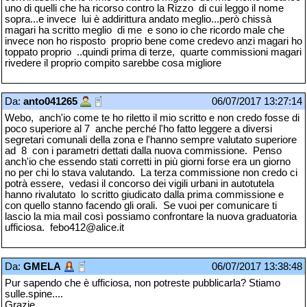
uno di quelli che ha ricorso contro la Rizzo di cui leggo il nome
sopra...e invece lui è addirittura andato meglio...però chissà
magari ha scritto meglio di me e sono io che ricordo male che
invece non ho risposto proprio bene come credevo anzi magari ho
toppato proprio ..quindi prima di terze, quarte commissioni magari
rivedere il proprio compito sarebbe cosa migliore
Da:
anto041265
06/07/2017 13:27:14
Webo, anch'io come te ho riletto il mio scritto e non credo fosse di
poco superiore al 7 anche perché l'ho fatto leggere a diversi
segretari comunali della zona e l'hanno sempre valutato superiore
ad 8 con i parametri dettati dalla nuova commissione. Penso
anch'io che essendo stati corretti in più giorni forse era un giorno
no per chi lo stava valutando. La terza commissione non credo ci
potrà essere, vedasi il concorso dei vigili urbani in autotutela
hanno rivalutato lo scritto giudicato dalla prima commissione e
con quello stanno facendo gli orali. Se vuoi per comunicare ti
lascio la mia mail così possiamo confrontare la nuova graduatoria
ufficiosa. febo412@alice.it
Da:
GMELA
06/07/2017 13:38:48
Pur sapendo che è ufficiosa, non potreste pubblicarla? Stiamo
sulle.spine....
Grazie