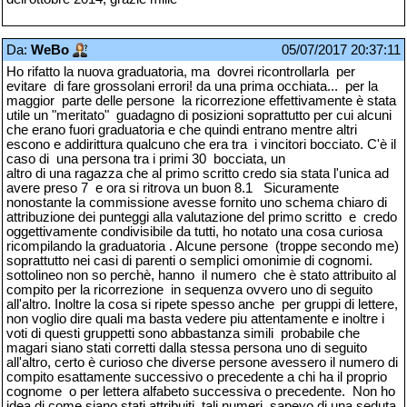
Da:
WeBo
05/07/2017 20:37:11
Ho rifatto la nuova graduatoria, ma dovrei ricontrollarla per
evitare di fare grossolani errori! da una prima occhiata... per la
maggior parte delle persone la ricorrezione effettivamente è stata
utile un "meritato" guadagno di posizioni soprattutto per cui alcuni
che erano fuori graduatoria e che quindi entrano mentre altri
escono e addirittura qualcuno che era tra i vincitori bocciato. C'è il
caso di una persona tra i primi 30 bocciata, un
altro di una ragazza che al primo scritto credo sia stata l'unica ad
avere preso 7 e ora si ritrova un buon 8.1 Sicuramente
nonostante la commissione avesse fornito uno schema chiaro di
attribuzione dei punteggi alla valutazione del primo scritto e credo
oggettivamente condivisibile da tutti, ho notato una cosa curiosa
ricompilando la graduatoria . Alcune persone (troppe secondo me)
soprattutto nei casi di parenti o semplici omonimie di cognomi.
sottolineo non so perchè, hanno il numero che è stato attribuito al
compito per la ricorrezione in sequenza ovvero uno di seguito
all'altro. Inoltre la cosa si ripete spesso anche per gruppi di lettere,
non voglio dire quali ma basta vedere piu attentamente e inoltre i
voti di questi gruppetti sono abbastanza simili probabile che
magari siano stati corretti dalla stessa persona uno di seguito
all'altro, certo è curioso che diverse persone avessero il numero di
compito esattamente successivo o precedente a chi ha il proprio
cognome o per lettera alfabeto successiva o precedente. Non ho
idea di come siano stati attribuiti tali numeri sapevo di una seduta