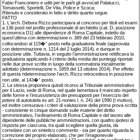
Fabio Franconiero e uditi per le parti gli avvocati Palatucci,
Tomassetti, Sportelli, De Vita, Police e Scoca;
Ritenuto e considerato in fatto e diritto quanto segue.
FATTO
1. L'arch. Debora Rizzo partecipava al concorso per titoli ed esami
a 136 posti nel profilo professionale di architetto (cat. D, posizione
economica D1) alle dipendenze di Roma Capitale, indetto da
quest'ultima con determinazione n. 389 del 23 febbraio 2010,
collocandosi al 119�° posto nella graduatoria finale (approvata
con determinazione n. 1214 del 2 luglio 2014), e dunque in
posizione utile. Tuttavia, in seguito l'amministrazione rettificava la
graduatoria applicando il criterio della media dei punteggi riportati
nelle due prove scritte in luogo della sommatoria inizialmente
adottato (determinazione n. 1859 del 13 ottobre 2014). Per effetto
di questa rideterminazione l'arch. Rizzo retrocedeva in posizione
non utile, al 143�° posto.
2. La stessa proponeva quindi ricorso al Tribunale amministrativo
per il Lazio, sede di Roma, nel quale lamentava il mancato rispetto
delle forme e l'insussistenza dei presupposti per l'esercizio del
potere di autotutela ex art. 21-nonies l. n. 241 del 1990 (I motivo),
ed inoltre censurava i criteri di valutazione della prima prova scritta
- consistente in cinque domande sulle materie del diritto
amministrativo, l'ordinamento di Roma Capitale e del lavoro alle
dipendente delle pubbliche amministrazioni, con quattro ipotesi di
risposta per ciascuna, tra quali scegliere quella giusta, da
corredare con un sintetico commento - sia per quanto riguarda la
correzione del proprio elaborato, che per l'irragionevole