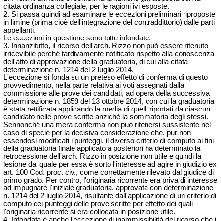
citata ordinanza collegiale, per le ragioni ivi esposte.
2. Si passa quindi ad esaminare le eccezioni preliminari riproposte
in limine (prima cioè dell'integrazione del contraddittorio) dalle parti
appellanti.
Le eccezioni in questione sono tutte infondate.
3. Innanzitutto, il ricorso dell'arch. Rizzo non può essere ritenuto
irricevibile perché tardivamente notificato rispetto alla conoscenza
dell'atto di approvazione della graduatoria, di cui alla citata
determinazione n. 1214 del 2 luglio 2014.
L'eccezione si fonda su un preteso effetto di conferma di questo
provvedimento, nella parte relativa ai voti assegnati dalla
commissione alle prove dei candidati, ad opera della successiva
determinazione n. 1859 del 13 ottobre 2014, con cui la graduatoria
è stata rettificata applicando la media di quelli riportati da ciascun
candidato nelle prove scritte anziché la sommatoria degli stessi.
Sennonché una mera conferma non può ritenersi sussistente nel
caso di specie per la decisiva considerazione che, pur non
essendosi modificati i punteggi, il diverso criterio di computo ai fini
della graduatoria finale applicato a posteriori ha determinato la
retrocessione dell'arch. Rizzo in posizione non utile e quindi la
lesione dal quale per essa è sorto l'interesse ad agire in giudizio ex
art. 100 Cod. proc. civ., come correttamente rilevato dal giudice di
primo grado. Per contro, l'originaria ricorrente era priva di interesse
ad impugnare l'iniziale graduatoria, approvata con determinazione
n. 1214 del 2 luglio 2014, risultante dall'applicazione di un criterio di
computo dei punteggi delle prove scritte per effetto dei quali
l'originaria ricorrente si era collocata in posizione utile.
4. Infondata è anche l'eccezione di inammissibilità del ricorso che i