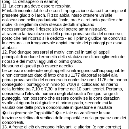
(pag. 11 dell'appello in esame).
11. La censura deve essere respinta.
E' infatti incontestabile che con l'impugnazione da cui trae origine il
presente giudizio l'arch. Rizzo abbia inteso ottenere un'utile
collocazione nella graduatoria finale, ma è altrettanto pacifico che i
motivi di illegittimità dalla stessa dedotti implicano
necessariamente il riesercizio del potere amministrativo,
attraverso la rivalutazione della prima prova scritta del concorso,
posto che nel ricorso si è dedotto - ed il primo giudice ha condiviso
la censura - un irragionevole appiattimento dei punteggi per essa
attribuiti.
12. Può dunque passarsi ai motivi con cui in tutti gli appelli
principali di deduce l'erroneità della statuizione di accoglimento del
ricorso e dei motivi aggiunti di primo grado.
Nessuno di questi può essere accolto.
Le censure contenute negli appelli si infrangono sull'inoppugnabile
e non contestato dato di fatto che su 1177 elaborati relativi alla
prima prova scritta del concorso in contestazione i 1176 che hanno
conseguito il punteggio minimo (di 7/10) si collocano all'interno
della forbice tra 7,10 e 7,30, a fronte dei 10 punti teorici. Pertanto,
considerato l'elevato numero degli elaborati a l'esiguo range di
punteggio, non possono che essere condivise le considerazioni
svolte al riguardo dal giudice di primo grado, secondo cui la
valutazione della prova concorsuale in questione è risultata
�«illogicamente "appiattita" �» e tale da vanificare la sua
funzione selettiva di verifica delle capacità e della preparazione dei
concorrenti.
13. A fronte di ciò divengono irrilevanti le ulteriori (e non corrette)