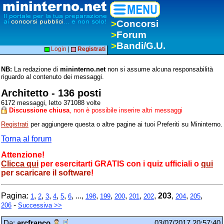
>
Concorsi
>
Forum
>
Bandi/G.U.
Login
|
Registrati
NB:
La redazione di
mininterno.net
non si assume alcuna responsabilità
riguardo al contenuto dei messaggi.
Architetto - 136 posti
6172 messaggi, letto 371088 volte
Discussione chiusa
, non è possibile inserire altri messaggi
Registrati
per aggiungere questa o altre pagine ai tuoi Preferiti su Mininterno.
Torna al forum
Attenzione!
Clicca qui
per esercitarti GRATIS con i quiz ufficiali o
qui
per scaricare il software
!
Pagina:
,
,
,
,
,
, ...,
,
,
,
,
,
203
,
,
,
1
2
3
4
5
6
198
199
200
201
202
204
205
-
206
Successiva >>
Da:
arcfranco
03/07/2017 20:57:40