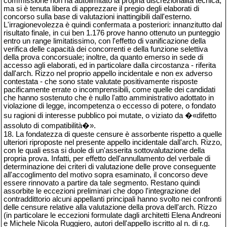
commissione non ha autolimitato la propria discrezionalità tecnica,
ma si è tenuta libera di apprezzare il pregio degli elaborati di
concorso sulla base di valutazioni inattingibili dall'esterno.
L'irragionevolezza è quindi confermata a posteriori: innanzitutto dal
risultato finale, in cui ben 1.176 prove hanno ottenuto un punteggio
entro un range limitatissimo, con l'effetto di vanificazione della
verifica delle capacità dei concorrenti e della funzione selettiva
della prova concorsuale; inoltre, da quanto emerso in sede di
accesso agli elaborati, ed in particolare dalla circostanza - riferita
dall'arch. Rizzo nel proprio appello incidentale e non ex adverso
contestata - che sono state valutate positivamente risposte
pacificamente errate o incomprensibili, come quelle dei candidati
che hanno sostenuto che è nullo l'atto amministrativo adottato in
violazione di legge, incompetenza o eccesso di potere, o fondato
su ragioni di interesse pubblico poi mutate, o viziato da �«difetto
assoluto di compatibilità�».
18. La fondatezza di queste censure è assorbente rispetto a quelle
ulteriori riproposte nel presente appello incidentale dall'arch. Rizzo,
con le quali essa si duole di un'asserita sottovalutazione della
propria prova. Infatti, per effetto dell'annullamento del verbale di
determinazione dei criteri di valutazione delle prove conseguente
all'accoglimento del motivo sopra esaminato, il concorso deve
essere rinnovato a partire da tale segmento. Restano quindi
assorbite le eccezioni preliminari che dopo l'integrazione del
contraddittorio alcuni appellanti principali hanno svolto nei confronti
delle censure relative alla valutazione della prova dell'arch. Rizzo
(in particolare le eccezioni formulate dagli architetti Elena Andreoni
e Michele Nicola Ruggiero, autori dell'appello iscritto al n. di r.g.