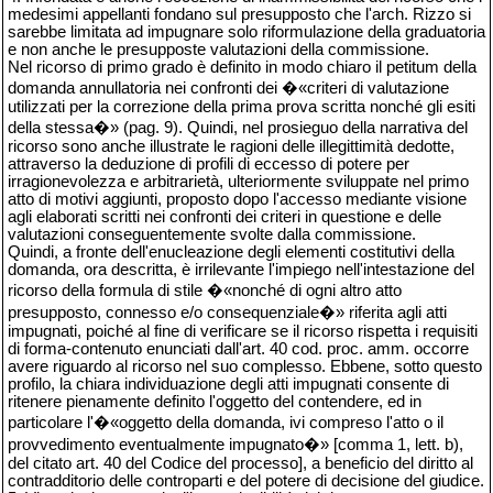
medesimi appellanti fondano sul presupposto che l'arch. Rizzo si
sarebbe limitata ad impugnare solo riformulazione della graduatoria
e non anche le presupposte valutazioni della commissione.
Nel ricorso di primo grado è definito in modo chiaro il petitum della
domanda annullatoria nei confronti dei �«criteri di valutazione
utilizzati per la correzione della prima prova scritta nonché gli esiti
della stessa�» (pag. 9). Quindi, nel prosieguo della narrativa del
ricorso sono anche illustrate le ragioni delle illegittimità dedotte,
attraverso la deduzione di profili di eccesso di potere per
irragionevolezza e arbitrarietà, ulteriormente sviluppate nel primo
atto di motivi aggiunti, proposto dopo l'accesso mediante visione
agli elaborati scritti nei confronti dei criteri in questione e delle
valutazioni conseguentemente svolte dalla commissione.
Quindi, a fronte dell'enucleazione degli elementi costitutivi della
domanda, ora descritta, è irrilevante l'impiego nell'intestazione del
ricorso della formula di stile �«nonché di ogni altro atto
presupposto, connesso e/o consequenziale�» riferita agli atti
impugnati, poiché al fine di verificare se il ricorso rispetta i requisiti
di forma-contenuto enunciati dall'art. 40 cod. proc. amm. occorre
avere riguardo al ricorso nel suo complesso. Ebbene, sotto questo
profilo, la chiara individuazione degli atti impugnati consente di
ritenere pienamente definito l'oggetto del contendere, ed in
particolare l'�«oggetto della domanda, ivi compreso l'atto o il
provvedimento eventualmente impugnato�» [comma 1, lett. b),
del citato art. 40 del Codice del processo], a beneficio del diritto al
contradditorio delle controparti e del potere di decisione del giudice.