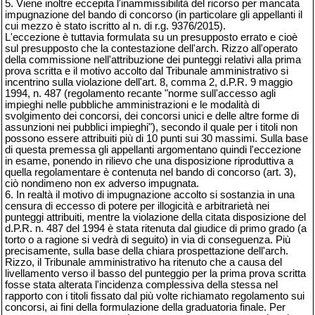
5. Viene inoltre eccepita l'inammissibilità del ricorso per mancata
impugnazione del bando di concorso (in particolare gli appellanti il
cui mezzo è stato iscritto al n. di r.g. 9376/2015).
L'eccezione è tuttavia formulata su un presupposto errato e cioè
sul presupposto che la contestazione dell'arch. Rizzo all'operato
della commissione nell'attribuzione dei punteggi relativi alla prima
prova scritta e il motivo accolto dal Tribunale amministrativo si
incentrino sulla violazione dell'art. 8, comma 2, d.P.R. 9 maggio
1994, n. 487 (regolamento recante "norme sull'accesso agli
impieghi nelle pubbliche amministrazioni e le modalità di
svolgimento dei concorsi, dei concorsi unici e delle altre forme di
assunzioni nei pubblici impieghi"), secondo il quale per i titoli non
possono essere attribuiti più di 10 punti sui 30 massimi. Sulla base
di questa premessa gli appellanti argomentano quindi l'eccezione
in esame, ponendo in rilievo che una disposizione riproduttiva a
quella regolamentare è contenuta nel bando di concorso (art. 3),
ciò nondimeno non ex adverso impugnata.
6. In realtà il motivo di impugnazione accolto si sostanzia in una
censura di eccesso di potere per illogicità e arbitrarietà nei
punteggi attribuiti, mentre la violazione della citata disposizione del
d.P.R. n. 487 del 1994 è stata ritenuta dal giudice di primo grado (a
torto o a ragione si vedrà di seguito) in via di conseguenza. Più
precisamente, sulla base della chiara prospettazione dell'arch.
Rizzo, il Tribunale amministrativo ha ritenuto che a causa del
livellamento verso il basso del punteggio per la prima prova scritta
fosse stata alterata l'incidenza complessiva della stessa nel
rapporto con i titoli fissato dal più volte richiamato regolamento sui
concorsi, ai fini della formulazione della graduatoria finale. Per