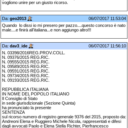
vogliono unire per un giusto ricorso.
Da:
geo2013
06/07/2017 11:53:04
Quando lo dissi io mi presero per pazzo....questo concorso è nato
male....e finirà all'italiana...e non aggiungo altro!!!
Da:
dav3_ide
06/07/2017 11:56:10
N. 03398/2016REG.PROV.COLL.
N. 09376/2015 REG.RIC.
N. 09555/2015 REG.RIC.
N. 09589/2015 REG.RIC.
N. 09591/2015 REG.RIC.
N. 09734/2015 REG.RIC.
N. 09193/2015 REG.RIC.
REPUBBLICA ITALIANA
IN NOME DEL POPOLO ITALIANO
Il Consiglio di Stato
in sede giurisdizionale (Sezione Quinta)
ha pronunciato la presente
SENTENZA
sul ricorso numero di registro generale 9376 del 2015, proposto da:
Andreoni Elena e Ruggiero Michele Nicola, rappresentati e difesi
dagli avvocati Paolo e Elena Stella Richter, Pierfrancesco