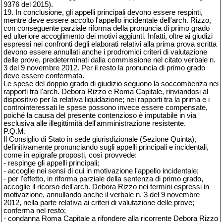
9376 del 2015).
19. In conclusione, gli appelli principali devono essere respinti,
mentre deve essere accolto l'appello incidentale dell'arch. Rizzo,
con conseguente parziale riforma della pronuncia di primo grado
ed ulteriore accoglimento dei motivi aggiunti. Infatti, oltre ai giudizi
espressi nei confronti degli elaborati relativi alla prima prova scritta
devono essere annullati anche i prodromici criteri di valutazione
delle prove, predeterminati dalla commissione nel citato verbale n.
3 del 9 novembre 2012. Per il resto la pronuncia di primo grado
deve essere confermata.
Le spese del doppio grado di giudizio seguono la soccombenza nei
rapporti tra l'arch. Debora Rizzo e Roma Capitale, rinviandosi al
dispositivo per la relativa liquidazione; nei rapporti tra la prima e i
controinteressati le spese possono invece essere compensate,
poiché la causa del presente contenzioso è imputabile in via
esclusiva alle illegittimità dell'amministrazione resistente.
P.Q.M.
Il Consiglio di Stato in sede giurisdizionale (Sezione Quinta),
definitivamente pronunciando sugli appelli principali e incidentali,
come in epigrafe proposti, così provvede:
- respinge gli appelli principali;
- accoglie nei sensi di cui in motivazione l'appello incidentale;
- per l'effetto, in riforma parziale della sentenza di primo grado,
accoglie il ricorso dell'arch. Debora Rizzo nei termini espressi in
motivazione, annullando anche il verbale n. 3 del 9 novembre
2012, nella parte relativa ai criteri di valutazione delle prove;
conferma nel resto;
- condanna Roma Capitale a rifondere alla ricorrente Debora Rizzo