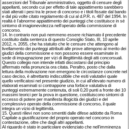
asserzioni del Tribunale amministrativo, oggetto di censure degli
appellanti, secondo cui per effetto di tale appiattimento sarebbero
stati alterati i pesi tra le prove di concorso e i titoli fissate dal bando
e dal più volte citato regolamento di cui al d.P.R. n. 487 del 1994. In
realtà è l'abnorme appiattimento dei punteggi che costituisce in sé
sintomo di irragionevolezza nell'operato della commissione di
concorso.
14. In contrario non può nemmeno essere richiamato il precedente
costituito dalla sentenza di questo Consiglio Stato, III, 10 aprile
2012, n. 2055, che ha statuito che le censure che attengono al
livellamento dei punteggi attribuiti alle prove attengono al merito dei
giudizi della commissione e non possono essere esaminate in
sede di impugnazione per vizi di illegittimità degli atti concorsuali.
Questo collegio non intende infatti discostarsi dal principio
affermato nella pronuncia ora citata. Peraltro, posto che dalla
lettura della motivazione non emergono le circostanze concrete nel
caso deciso, è altrettanto indiscutibile che esiti valutativi quale
quello verificatosi nel presente giudizio, in cui all'elevato numero di
elaborati esaminati si contrappone una forbice valutativa di
punteggi estremamente contenuta, di soli 0,20 punti a fronte dei 10
massimi teorici per la prova in questione, costituiscono sintomi di
eccesso di potere per manifesta illogicità dei giudizi e del
complessivo operato della commissione di concorso, il quale
integra un vizio di legittimità.
15. Questi rilievi non sono smentiti dalle difese addotte da Roma
Capitale a giustificazione del proprio operato nel concorso in
contestazione, oltre che dagli altri appellanti.
Al riguardo è stato in particolare evidenziato che nell'imminenza