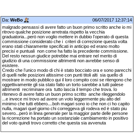
Da:
WeBo
06/07/2017 12:37:14
malgrado pensassi di avere fatto un buon primo scritto anche io mi
ritrovo qualche posizione arretrata rispetto la vecchia
graduatoria...però non voglio mettere in dubbio l'operato di questa
commissione considerato che i criteri di correzione questa volta
erano stati chiaramente specificati in anticipo ed erano molto
precisi e puntuali non come ha fatto la precedente commissione.
Del resto nessun giudice potrebbe mai entrare nel merito di
giudizio di una commissione altrimenti non avrebbe senso di
esistere.
Credo che l'unico modo di chi è stato bocciato ora e sono parecchi
di quelli nelle posizioni altissime con punti titoli alti sia quello di
mostrare in modo pubblico qui il loro compito cosi se ritengono che
oggettivamente gli sia stato fatto un torto sarebbe a tutti palese
altrimenti recriminare ora tutto lascia il tempo che trova. Io
ritenevo di avere fatto un buon primo scritto anche rileggendolo
...e invece mi trovo ad avere un voto leggermente piu alto del
minimo che tutti ebbero....boh magari sono io che non ci ho capito
nulla, magari quel giorno chi correggeva gli rodeva ed è stato piu
severo...però in linea generale per la maggior parte delle persone
la ricorrezione ha portato un sostanziale cambiamento in positivo
del voto quindi trovo corretto che questa sia avvenuta