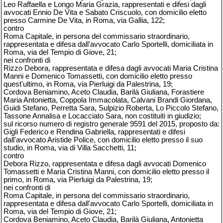
Leo Raffaella e Longo Maria Grazia, rappresentati e difesi dagli
avvocati Ennio De Vita e Sabato Criscuolo, con domicilio eletto
presso Carmine De Vita, in Roma, via Gallia, 122;
contro
Roma Capitale, in persona del commissario straordinario,
rappresentata e difesa dall'avvocato Carlo Sportelli, domiciliata in
Roma, via del Tempio di Giove, 21;
nei confronti di
Rizzo Debora, rappresentata e difesa dagli avvocati Maria Cristina
Manni e Domenico Tomassetti, con domicilio eletto presso
quest'ultimo, in Roma, via Pierluigi da Palestrina, 19;
Cordova Beniamino, Aceto Claudia, Barilà Giuliana, Forastiere
Maria Antonietta, Coppola Immacolata, Calvani Brandi Giordana,
Guidi Stefano, Perretta Sara, Sulpizio Roberta, Lo Piccolo Stefano,
Tassone Annalisa e Locacciato Sara, non costituiti in giudizio;
sul ricorso numero di registro generale 9591 del 2015, proposto da:
Gigli Federico e Rendina Gabriella, rappresentati e difesi
dall'avvocato Aristide Police, con domicilio eletto presso il suo
studio, in Roma, via di Villa Sacchetti, 11;
contro
Debora Rizzo, rappresentata e difesa dagli avvocati Domenico
Tomassetti e Maria Cristina Manni, con domicilio eletto presso il
primo, in Roma, via Pierluigi da Palestrina, 19;
nei confronti di
Roma Capitale, in persona del commissario straordinario,
rappresentata e difesa dall'avvocato Carlo Sportelli, domiciliata in
Roma, via del Tempio di Giove, 21;
Cordova Beniamino, Aceto Claudia, Barilà Giuliana, Antonietta