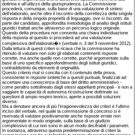
dottrina e all'utilizzo della giurisprudenza. La Commissione
procederà, comunque, sulla base di una valutazione di sintesi
dell'elaborato, anche oltre il riscontro della correttezza della singola
risposta e della singola proprietà di linguaggio, ove si riscontri, da
parte del candidato, approfondita metodologia di analisi degli istituti
giuridici trattati anche attraverso un percorso logico originale.
Quando detta procedura non consenta una chiara individuazione
della risposta al quesito si procederà ad una valutazione
complessiva dell'elaborato�» (verbale n. 3 del 9 novembre 2012).
Dalla lettura di questi criteri si ricava che la commissione ha
ritenuto di valutare non solo gli elaborati contenenti risposte
corrette, ma anche quelle non corrette, purché argomentate sulla
base di uno specifico approfondimento degli istituti giuridici,
contraddistinto da elementi di originalità.
Questo criterio mal si concilia con il contenuto della prova,
consistente in risposte sintetiche a quesiti puntuali, finalizzati ad
accertare una conoscenza di base del diritto amministrativo -
come peraltro sottolineato dagli stessi appellanti principali - e non a
saggiare le capacità di autonoma ricostruzione dottrinale su
questioni di ampio respiro teorico, aperte a possibili soluzioni
diverse.
Ma a denotare ancora di più l'irragionevolezza dei criteri è l'ultimo
inciso del verbale, nel quale la commissione di concorso si è
riservata di valutare positivamente anche risposte errate non
argomentate in modo originale, sulla base di un giudizio
complessivo di cui non sono in alcun modo decifrabili i parametri.
In sostanza, attraverso questa predeterminazione di criteri la