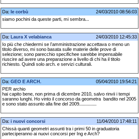
Da:
le corbù
24/03/2010 08:56:03
siamo pochini da queste parti, mi sembra...
Da:
Laura X velabianca
24/03/2010 12:45:33
Io più che chiedermi se l'amministrazione accettava o meno un
titolo diverso, mi sono basata sulle materie delle prove di
selezione; sono parecchio specifichee sarebbe impensabile
riuscire ad avere una preparazione a livello di chi ha il titolo
richiesto. Quindi solo arch. e servizi culturali.
Da:
GEO E ARCH.
05/04/2010 19:54:21
PER archio
hai capito bene, non prima di dicembre 2010, salvo rinvii i tempi
saranno lunghi. Ho vinto il concorso da geometra bandito nel 2005
e sono stato assunto alla fine del 2009..............
Da:
i nuovi concorsi
11/04/2010 17:48:11
Chissà quanti geometri assunti tra i primi 50 in graduatoria
parteciperanno ai nuovi concorsi per Ing e Arch?