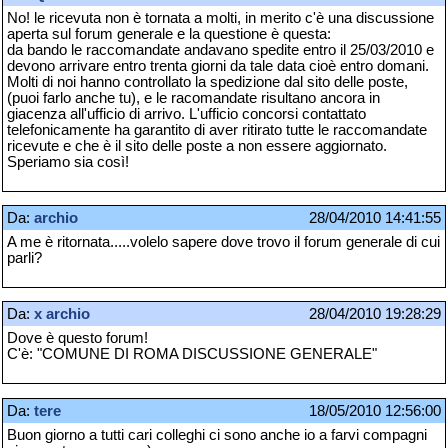
No! le ricevuta non è tornata a molti, in merito c'è una discussione
aperta sul forum generale e la questione è questa:
da bando le raccomandate andavano spedite entro il 25/03/2010 e
devono arrivare entro trenta giorni da tale data cioè entro domani.
Molti di noi hanno controllato la spedizione dal sito delle poste,
(puoi farlo anche tu), e le racomandate risultano ancora in
giacenza all'ufficio di arrivo. L'ufficio concorsi contattato
telefonicamente ha garantito di aver ritirato tutte le raccomandate
ricevute e che è il sito delle poste a non essere aggiornato.
Speriamo sia così!
Da:
archio
28/04/2010 14:41:55
A me è ritornata.....volelo sapere dove trovo il forum generale di cui
parli?
Da:
x archio
28/04/2010 19:28:29
Dove è questo forum!
C'è: "COMUNE DI ROMA DISCUSSIONE GENERALE"
Da:
tere
18/05/2010 12:56:00
Buon giorno a tutti cari colleghi ci sono anche io a farvi compagni