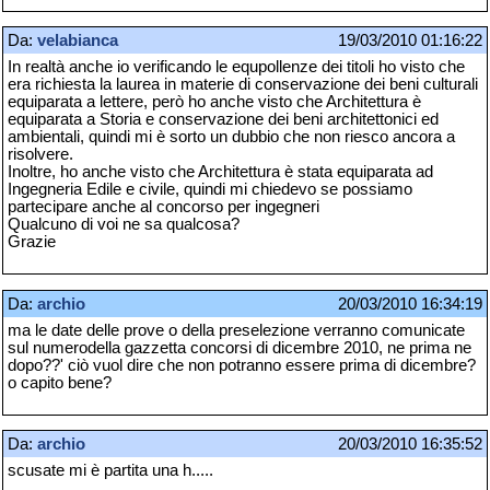
Da:
velabianca
19/03/2010 01:16:22
In realtà anche io verificando le equpollenze dei titoli ho visto che
era richiesta la laurea in materie di conservazione dei beni culturali
equiparata a lettere, però ho anche visto che Architettura è
equiparata a Storia e conservazione dei beni architettonici ed
ambientali, quindi mi è sorto un dubbio che non riesco ancora a
risolvere.
Inoltre, ho anche visto che Architettura è stata equiparata ad
Ingegneria Edile e civile, quindi mi chiedevo se possiamo
partecipare anche al concorso per ingegneri
Qualcuno di voi ne sa qualcosa?
Grazie
Da:
archio
20/03/2010 16:34:19
ma le date delle prove o della preselezione verranno comunicate
sul numerodella gazzetta concorsi di dicembre 2010, ne prima ne
dopo??' ciò vuol dire che non potranno essere prima di dicembre?
o capito bene?
Da:
archio
20/03/2010 16:35:52
scusate mi è partita una h.....