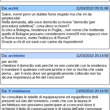
Da:
archit
11/03/2010 09:31:08
Salve, vorrei porvi un dubbio forse stupido ma che mi da
perplessità!
Nella domanda, alla voce domicilio scrivono "domicilio (per
procedura selettiva)", cosa devo scrivere?
Io vivo a Bologna, residenza in Puglia....non vorrei che mettendo
quello di Bologna possano considerarmi meno!!Il mio ragazzo vive
a Roma invece, metto l'indirizzo di Roma?!
Grazie a chi di voi sarà così carino da rispondermi!
Da:
architetto
11/03/2010 20:14:58
per archit:
chiedono il domicilio solo perché se non coincide con la residenza
ti mandano lì qualsiasi comunicazione e non si rischia che vada
persa... per il resto dove sei geograficamente collocato non ha
alcuna importanza ai fini del concorso!!
Da:
X velabianca
13/03/2010 20:16:50
ho consultato le tabelle di equiparazione ed equipollenza titoli
presenti sul sito del ministero, credo che con la laurea in
architettura non possiamo partecipare ai cconcorsii dove è
richiesto il titolo di conservazione e di storia dell'arte comunque