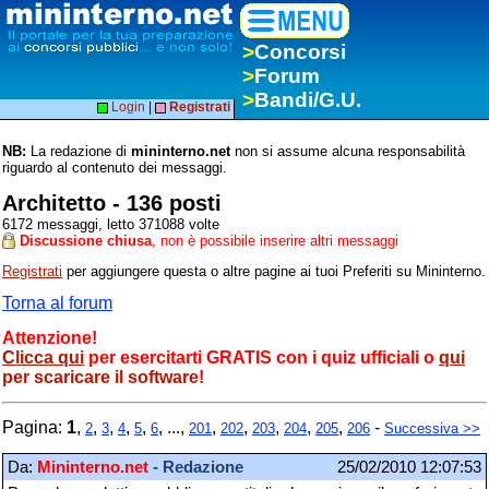
>
Concorsi
>
Forum
>
Bandi/G.U.
Login
|
Registrati
NB:
La redazione di
mininterno.net
non si assume alcuna responsabilità
riguardo al contenuto dei messaggi.
Architetto - 136 posti
6172 messaggi, letto 371088 volte
Discussione chiusa
, non è possibile inserire altri messaggi
Registrati
per aggiungere questa o altre pagine ai tuoi Preferiti su Mininterno.
Torna al forum
Attenzione!
Clicca qui
per esercitarti GRATIS con i quiz ufficiali o
qui
per scaricare il software
!
Pagina:
1
,
,
,
,
,
, ...,
,
,
,
,
,
-
2
3
4
5
6
201
202
203
204
205
206
Successiva >>
Da:
Mininterno.net
- Redazione
25/02/2010 12:07:53