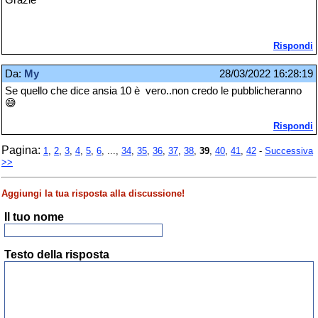
Grazie
Rispondi
Da:
My
28/03/2022 16:28:19
Se quello che dice ansia 10 è vero..non credo le pubblicheranno
😅
Rispondi
Pagina:
1
,
2
,
3
,
4
,
5
,
6
, ...,
34
,
35
,
36
,
37
,
38
,
39
,
40
,
41
,
42
-
Successiva
>>
Aggiungi la tua risposta alla discussione!
Il tuo nome
Testo della risposta