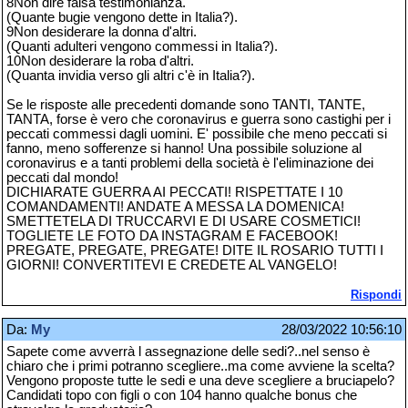
8Non dire falsa testimonianza.
(Quante bugie vengono dette in Italia?).
9Non desiderare la donna d'altri.
(Quanti adulteri vengono commessi in Italia?).
10Non desiderare la roba d'altri.
(Quanta invidia verso gli altri c'è in Italia?).
Se le risposte alle precedenti domande sono TANTI, TANTE,
TANTA, forse è vero che coronavirus e guerra sono castighi per i
peccati commessi dagli uomini. E' possibile che meno peccati si
fanno, meno sofferenze si hanno! Una possibile soluzione al
coronavirus e a tanti problemi della società è l'eliminazione dei
peccati dal mondo!
DICHIARATE GUERRA AI PECCATI! RISPETTATE I 10
COMANDAMENTI! ANDATE A MESSA LA DOMENICA!
SMETTETELA DI TRUCCARVI E DI USARE COSMETICI!
TOGLIETE LE FOTO DA INSTAGRAM E FACEBOOK!
PREGATE, PREGATE, PREGATE! DITE IL ROSARIO TUTTI I
GIORNI! CONVERTITEVI E CREDETE AL VANGELO!
Rispondi
Da:
My
28/03/2022 10:56:10
Sapete come avverrà l assegnazione delle sedi?..nel senso è
chiaro che i primi potranno scegliere..ma come avviene la scelta?
Vengono proposte tutte le sedi e una deve scegliere a bruciapelo?
Candidati topo con figli o con 104 hanno qualche bonus che