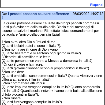
Rispondi
Da:
i peccati possono causare sofferenze
26/03/2022 14:27:18
!
La guerra potrebbe essere causata dai troppi peccati commessi.
Lo si può evincere dallo studio della Bibbia e dai messaggi di
alcune apparizioni mariane. Rispettate i dieci comandamenti per
ostacolare l'arrivo della guerra in Italia!
1Non avrai altro Dio all'infuori di me.
(Quanti idolatri e atei ci sono in Italia ?).
2Non nominare il nome di Dio invano.
(Quante bestemmie si sentono ogni giorno in Italia?).
3Ricordati di samtificare le feste.
(Quante persone non vanno a Messa la domenica in Italia?).
4Onora il padre e la madre.
(Quanti giovani disobbediscono ai propri genitori in Italia?).
5Non uccidere.
(Quanti omicidi si sono commessi in Italia? Quanta violenza viene
diffusa attraverso i film in Italia?).
6Non commettere atti impuri.
(Quante impurità vengono compiute in Italia? Quanta pornocrafia
c'è in Italia? Quanti social network hanno contribuito alla diffusione
di foto piccanti in Italia?).
7Non rubare.
(Quanti furti vengono compiuti in Italia?).