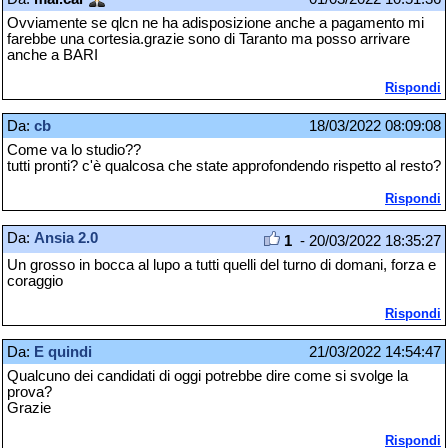
Ovviamente se qlcn ne ha adisposizione anche a pagamento mi
farebbe una cortesia.grazie sono di Taranto ma posso arrivare
anche a BARI
Rispondi
Da:
cb
18/03/2022 08:09:08
Come va lo studio??
tutti pronti? c'è qualcosa che state approfondendo rispetto al resto?
Rispondi
Da:
Ansia 2.0
1
- 20/03/2022 18:35:27
Un grosso in bocca al lupo a tutti quelli del turno di domani, forza e
coraggio
Rispondi
Da:
E quindi
21/03/2022 14:54:47
Qualcuno dei candidati di oggi potrebbe dire come si svolge la
prova?
Grazie
Rispondi