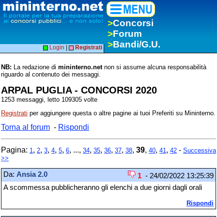
>
Concorsi
>
Forum
>
Bandi/G.U.
Login
|
Registrati
NB:
La redazione di
mininterno.net
non si assume alcuna responsabilità
riguardo al contenuto dei messaggi.
ARPAL PUGLIA - CONCORSI 2020
1253 messaggi, letto 109305 volte
Registrati
per aggiungere questa o altre pagine ai tuoi Preferiti su Mininterno.
Torna al forum
-
Rispondi
Pagina:
,
,
,
,
,
, ...,
,
,
,
,
,
39
,
,
,
-
1
2
3
4
5
6
34
35
36
37
38
40
41
42
Successiva
>>
Da:
Ansia 2.0
1
- 24/02/2022 13:25:39
A scommessa pubblicheranno gli elenchi a due giorni dagli orali
Rispondi