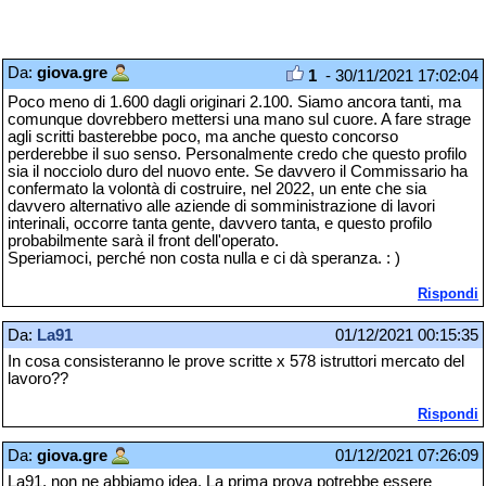
Da:
giova.gre
1
- 30/11/2021 17:02:04
Poco meno di 1.600 dagli originari 2.100. Siamo ancora tanti, ma
comunque dovrebbero mettersi una mano sul cuore. A fare strage
agli scritti basterebbe poco, ma anche questo concorso
perderebbe il suo senso. Personalmente credo che questo profilo
sia il nocciolo duro del nuovo ente. Se davvero il Commissario ha
confermato la volontà di costruire, nel 2022, un ente che sia
davvero alternativo alle aziende di somministrazione di lavori
interinali, occorre tanta gente, davvero tanta, e questo profilo
probabilmente sarà il front dell'operato.
Speriamoci, perché non costa nulla e ci dà speranza. : )
Rispondi
Da:
La91
01/12/2021 00:15:35
In cosa consisteranno le prove scritte x 578 istruttori mercato del
lavoro??
Rispondi
Da:
giova.gre
01/12/2021 07:26:09
La91, non ne abbiamo idea. La prima prova potrebbe essere