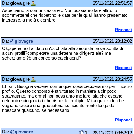
Da:
giova.gre
25/11/2021 22:51:57
Aspettiamo la comunicazione... Non possiamo fare altro. Io
scommetterei che rispettino le date per le quali hanno presentato
interesse, a metà dicembre
Rispondi
Da:
@giovagre
25/11/2021 23:12:02
Ok,speriamo.hai dato un'occhiata alla seconda prova scritta di
alcuni profili?completare una determina dirigenziale?!ma
scherziamo ?è un concorso da dirigenti?
Rispondi
Da:
giova.gre
25/11/2021 23:24:55
Eh sì... Bisogna vedere, comunque, cosa decideranno per il nostro
profilo. Questo concorso è strutturato in maniera a dir poco
stravagante, ma ormai non possiamo mollare, sia che escano
determine dirigenziali che risposte multiple. Mi auguro solo che
vogliano creare una graduatoria sufficientemente lunga da
ripescare qualcuno, se necessario
Rispondi
Da:
@giovagre
1
- 26/11/2021 08:52:12