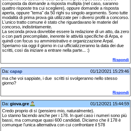
composta da domande a risposta multipla (nel caso, saranno
quattro risposte tra cui scegliere), oppure domande a risposta
aperta, oppure "tema" da 50 righi su singolo argomento. Sono tutte
modalità di prima prova già utilizzate per i diversi profili a concorso.
L'unico tratto comune è stato che riguardavano le materie del
concorso, indistintamente.
La seconda prova dovrebbe essere la redazione di un atto, da zero
o con parti precompilate, inerente le attività specifiche di Arpa, e
quindi con focus su amministrativo e organizzazione Arpal.
Speriamo sia oggi il giorno in cui ufficializzeranno la data dei due
scritti, così da iniziare a entrare nella parte... :)
Rispondi
Da:
capap
01/12/2021 15:29:46
ma che voi sappiate, i due scritti si svolgeranno nello stesso
giorno?
Rispondi
Da:
giova.gre
01/12/2021 15:44:59
Credo proprio di sì (pensiero mio, naturalmente).
Lo stanno facendo anche per i 178. In quel caso i numeri sono più
bassi, ma comunque quasi 600 candidati. Diciamo che il 178 è
comunque l'unica alternativa con cui confrontare il 578