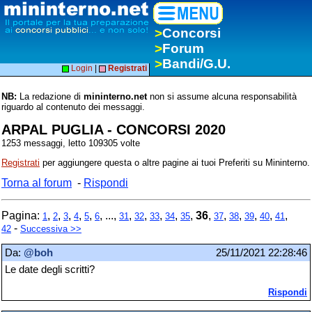
>
Concorsi
>
Forum
>
Bandi/G.U.
Login
|
Registrati
NB:
La redazione di
mininterno.net
non si assume alcuna responsabilità
riguardo al contenuto dei messaggi.
ARPAL PUGLIA - CONCORSI 2020
1253 messaggi, letto 109305 volte
Registrati
per aggiungere questa o altre pagine ai tuoi Preferiti su Mininterno.
Torna al forum
-
Rispondi
Pagina:
,
,
,
,
,
, ...,
,
,
,
,
,
36
,
,
,
,
,
,
1
2
3
4
5
6
31
32
33
34
35
37
38
39
40
41
-
42
Successiva >>
Da:
@boh
25/11/2021 22:28:46
Le date degli scritti?
Rispondi