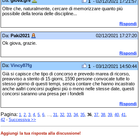
Da:
giova.gre
1
- 02/12/2021 17:21:57
Oltre che, naturalmente, cercare di memorizzare quanto più
possibile della teoria delle discipline...
Rispondi
Da:
Paki2021
02/12/2021 17:27:20
Ok giova, grazie.
Rispondi
Da:
Vincy87fg
1
- 03/12/2021 14:50:44
Già si capisce che tipo di concorso e prevedo marea di ricorso,
preavviso a stento di 15 giorni, 1590 persone convocate tutte lo
stesso giorno di questi tempi, senza contare che hanno incastrato
anche aaltri concorsi pugliesi più o meno nelle stesse date, questi
concorsi saranno una presa per i fondelli
Rispondi
Pagina:
1
,
2
,
3
,
4
,
5
,
6
, ...,
31
,
32
,
33
,
34
,
35
,
36
,
37
,
38
,
39
,
40
,
41
,
42
-
Successiva >>
Aggiungi la tua risposta alla discussione!