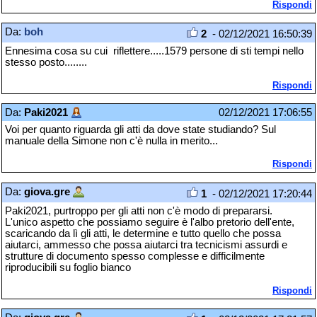
Rispondi
Da:
boh
2
- 02/12/2021 16:50:39
Ennesima cosa su cui riflettere.....1579 persone di sti tempi nello
stesso posto........
Rispondi
Da:
Paki2021
02/12/2021 17:06:55
Voi per quanto riguarda gli atti da dove state studiando? Sul
manuale della Simone non c'è nulla in merito...
Rispondi
Da:
giova.gre
1
- 02/12/2021 17:20:44
Paki2021, purtroppo per gli atti non c'è modo di prepararsi.
L'unico aspetto che possiamo seguire è l'albo pretorio dell'ente,
scaricando da lì gli atti, le determine e tutto quello che possa
aiutarci, ammesso che possa aiutarci tra tecnicismi assurdi e
strutture di documento spesso complesse e difficilmente
riproducibili su foglio bianco
Rispondi