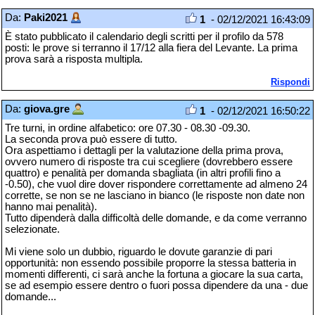
Da:
Paki2021
1
- 02/12/2021 16:43:09
È stato pubblicato il calendario degli scritti per il profilo da 578
posti: le prove si terranno il 17/12 alla fiera del Levante. La prima
prova sarà a risposta multipla.
Rispondi
Da:
giova.gre
1
- 02/12/2021 16:50:22
Tre turni, in ordine alfabetico: ore 07.30 - 08.30 -09.30.
La seconda prova può essere di tutto.
Ora aspettiamo i dettagli per la valutazione della prima prova,
ovvero numero di risposte tra cui scegliere (dovrebbero essere
quattro) e penalità per domanda sbagliata (in altri profili fino a
-0.50), che vuol dire dover rispondere correttamente ad almeno 24
corrette, se non se ne lasciano in bianco (le risposte non date non
hanno mai penalità).
Tutto dipenderà dalla difficoltà delle domande, e da come verranno
selezionate.
Mi viene solo un dubbio, riguardo le dovute garanzie di pari
opportunità: non essendo possibile proporre la stessa batteria in
momenti differenti, ci sarà anche la fortuna a giocare la sua carta,
se ad esempio essere dentro o fuori possa dipendere da una - due
domande...