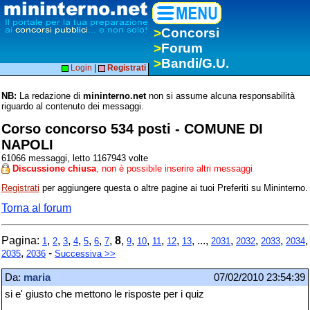
>
Concorsi
>
Forum
>
Bandi/G.U.
Login
|
Registrati
NB:
La redazione di
mininterno.net
non si assume alcuna responsabilità
riguardo al contenuto dei messaggi.
Corso concorso 534 posti - COMUNE DI
NAPOLI
61066 messaggi, letto 1167943 volte
Discussione chiusa
, non è possibile inserire altri messaggi
Registrati
per aggiungere questa o altre pagine ai tuoi Preferiti su Mininterno.
Torna al forum
Pagina:
,
,
,
,
,
,
,
8
,
,
,
,
,
, ...,
,
,
,
,
1
2
3
4
5
6
7
9
10
11
12
13
2031
2032
2033
2034
,
-
2035
2036
Successiva >>
Da:
maria
07/02/2010 23:54:39
si e' giusto che mettono le risposte per i quiz