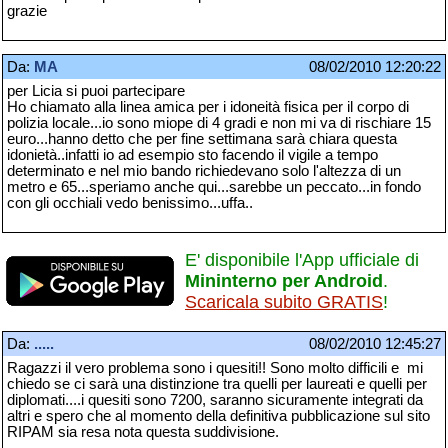
grazie
Da:
MA
08/02/2010 12:20:22
per Licia si puoi partecipare
Ho chiamato alla linea amica per i idoneità fisica per il corpo di
polizia locale...io sono miope di 4 gradi e non mi va di rischiare 15
euro...hanno detto che per fine settimana sarà chiara questa
idonietà..infatti io ad esempio sto facendo il vigile a tempo
determinato e nel mio bando richiedevano solo l'altezza di un
metro e 65...speriamo anche qui...sarebbe un peccato...in fondo
con gli occhiali vedo benissimo...uffa..
E' disponibile l'App ufficiale di
Mininterno per Android
.
Scaricala subito GRATIS
!
Da:
.....
08/02/2010 12:45:27
Ragazzi il vero problema sono i quesiti!! Sono molto difficili e mi
chiedo se ci sarà una distinzione tra quelli per laureati e quelli per
diplomati....i quesiti sono 7200, saranno sicuramente integrati da
altri e spero che al momento della definitiva pubblicazione sul sito
RIPAM sia resa nota questa suddivisione.