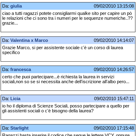
Da:
giulia
09/02/2010 13:15:08
ciao a tutti ragazzi potete consigliarmi qualke sito per capire un pò
le relazioni che ci sono tra i numeri per le sequenze numeriche..??
grazie...
Da:
Valentina x Marco
09/02/2010 14:14:07
Grazie Marco, si per assistente sociale c'è un corso di laurea
specifico
Da:
francesca
09/02/2010 14:26:57
certo che puoi partecipare...è richiesta la laurea in servizi
sociali,non so se si necessita anche dell'iscrizione all'albo pero...
Da:
Licia
09/02/2010 15:47:11
io ho il diploma di Scienze Sociali, posso partecipare a quello per
gli assistenti sociali o c'è bisogno della laurea?
Da:
Starlight
09/02/2010 17:15:48
Ragazzi basta inserire il codice che segue le lettere VCY..oppure