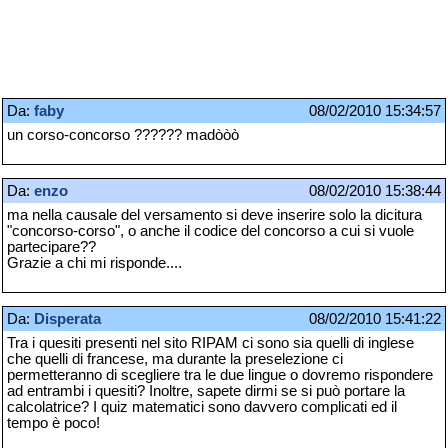
Da:
faby
08/02/2010 15:34:57
un corso-concorso ?????? madòòò
Da:
enzo
08/02/2010 15:38:44
ma nella causale del versamento si deve inserire solo la dicitura
"concorso-corso", o anche il codice del concorso a cui si vuole
partecipare??
Grazie a chi mi risponde....
Da:
Disperata
08/02/2010 15:41:22
Tra i quesiti presenti nel sito RIPAM ci sono sia quelli di inglese
che quelli di francese, ma durante la preselezione ci
permetteranno di scegliere tra le due lingue o dovremo rispondere
ad entrambi i quesiti? Inoltre, sapete dirmi se si può portare la
calcolatrice? I quiz matematici sono davvero complicati ed il
tempo è poco!