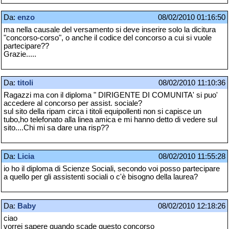
Da:
enzo
08/02/2010 01:16:50
ma nella causale del versamento si deve inserire solo la dicitura
"concorso-corso", o anche il codice del concorso a cui si vuole
partecipare??
Grazie.....
Da:
titoli
08/02/2010 11:10:36
Ragazzi ma con il diploma " DIRIGENTE DI COMUNITA' si puo'
accedere al concorso per assist. sociale?
sul sito della ripam circa i titoli equipollenti non si capisce un
tubo,ho telefonato alla linea amica e mi hanno detto di vedere sul
sito....Chi mi sa dare una risp??
Da:
Licia
08/02/2010 11:55:28
io ho il diploma di Scienze Sociali, secondo voi posso partecipare
a quello per gli assistenti sociali o c'è bisogno della laurea?
Da:
Baby
08/02/2010 12:18:26
ciao
vorrei sapere quando scade questo concorso