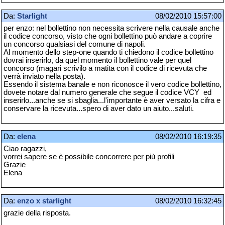
Da:
Starlight
08/02/2010 15:57:00
per enzo: nel bollettino non necessita scrivere nella causale anche
il codice concorso, visto che ogni bollettino può andare a coprire
un concorso qualsiasi del comune di napoli.
Al momento dello step-one quando ti chiedono il codice bollettino
dovrai inserirlo, da quel momento il bollettino vale per quel
concorso (magari scrivilo a matita con il codice di ricevuta che
verrà inviato nella posta).
Essendo il sistema banale e non riconosce il vero codice bollettino,
dovete notare dal numero generale che segue il codice VCY ed
inserirlo...anche se si sbaglia...l'importante è aver versato la cifra e
conservare la ricevuta...spero di aver dato un aiuto...saluti.
Da:
elena
08/02/2010 16:19:35
Ciao ragazzi,
vorrei sapere se è possibile concorrere per più profili
Grazie
Elena
Da:
enzo x starlight
08/02/2010 16:32:45
grazie della risposta.