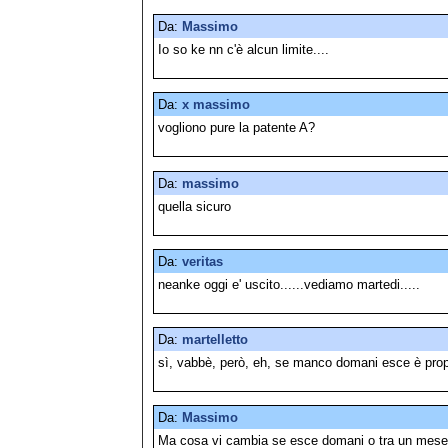
Da:
Massimo
Io so ke nn c'è alcun limite....
Da:
x massimo
vogliono pure la patente A?
Da:
massimo
quella sicuro
Da:
veritas
neanke oggi e' uscito......vediamo martedi.....
Da:
martelletto
sì, vabbè, però, eh, se manco domani esce è propr
Da:
Massimo
Ma cosa vi cambia se esce domani o tra un mese?