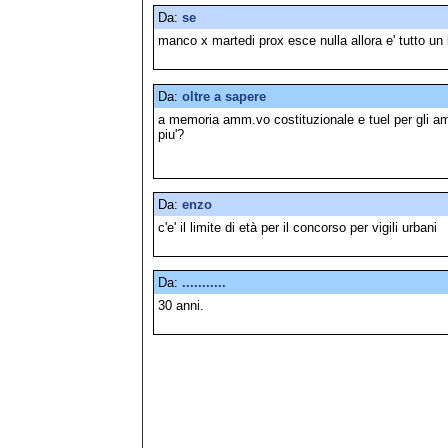
Da:
se
manco x martedi prox esce nulla allora e' tutto un b
Da:
oltre a sapere
a memoria amm.vo costituzionale e tuel per gli am
piu'?
Da:
enzo
c'e' il limite di età per il concorso per vigili urbani
Da:
...........
30 anni.