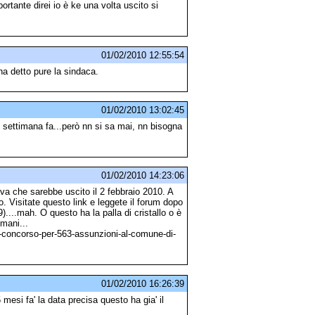
portante direi io è ke una volta uscito si
01/02/2010 12:55:54
 detto pure la sindaca.
01/02/2010 13:02:45
 settimana fa...però nn si sa mai, nn bisogna
01/02/2010 14:23:06
va che sarebbe uscito il 2 febbraio 2010. A
 Visitate questo link e leggete il forum dopo
9)....mah. O questo ha la palla di cristallo o è
omani...
-concorso-per-563-assunzioni-al-comune-di-
01/02/2010 16:26:39
mesi fa' la data precisa questo ha gia' il