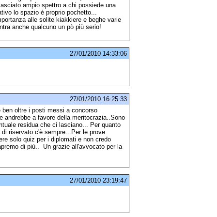
 lasciato ampio spettro a chi possiede una
ativo lo spazio è proprio pochetto...
portanza alle solite kiakkiere e beghe varie
ntra anche qualcuno un pò più serio!
27/01/2010 14:33:06
27/01/2010 16:25:33
 ben oltre i posti messi a concorso
 che andrebbe a favore della meritocrazia..Sono
tuale residua che ci lasciano... Per quanto
 di riservato c'è sempre...Per le prove
e solo quiz per i diplomati e non credo
apremo di più.. Un grazie all'avvocato per la
27/01/2010 23:19:47