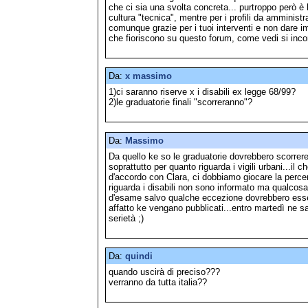
che ci sia una svolta concreta... purtroppo però è
cultura "tecnica", mentre per i profili da amministr
comunque grazie per i tuoi interventi e non dare im
che fioriscono su questo forum, come vedi si inco
Da:
x massimo
1)ci saranno riserve x i disabili ex legge 68/99?
2)le graduatorie finali "scorreranno"?
Da:
Massimo
Da quello ke so le graduatorie dovrebbero scorrere
soprattutto per quanto riguarda i vigili urbani...il
d'accordo con Clara, ci dobbiamo giocare la percen
riguarda i disabili non sono informato ma qualcosa
d'esame salvo qualche eccezione dovrebbero esser
affatto ke vengano pubblicati...entro martedì ne s
serietà ;)
Da:
quindi
quando uscirà di preciso???
verranno da tutta italia??