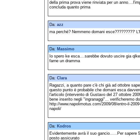
della prima prova viene rinviata per un anno....l'im
concluda quanto prima
Da:
azz
ma perchè? Nemmeno domani esce?????????' L'ha
Da:
Massimo
Io spero ke esca....sarebbe dovuto uscire gia qlke
farne un dramma
Da:
Clara
Ragazzi, a quanto pare c'è chi già ad ottobre sape
questo punto è probabile che domani esca davvero.
l'articolo (intervento di Gustavo del 27 ottobre 200
bene inserito negli "ingranaggi"... verificheremo d
http://www.napolimotus.com/2009/08/entro-il-2009
napoli/
Da:
Kodros
Evidentemente avrà il suo gancio......Per sapere 5 
posto assicurato