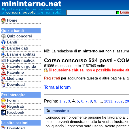
Login
Home
Quiz e bandi
Quiz concorsi
Bandi
Banche dati
NB:
La redazione di
mininterno.net
non si assume 
Esami e abilitaz.
Corso concorso 534 posti - C
Patente nautica
61066 messaggi, letto 1167943 volte
Patente di guida
Discussione chiusa
, non è possibile inserire a
Patentino
Registrati
per aggiungere questa o altre pagine ai tu
Medicina
Download
Torna al forum
Per interagire
Forum
Pagina:
,
,
,
4
,
,
,
,
,
, ...,
,
,
1
2
3
5
6
7
8
9
2031
2032
20
Registrati
Da:
massimo
Facebook
Conosco semplicemente persone ke lavorano al co
miei interventi dimostrano tutta la vostra frustrazi
Le altre sezioni
poi quando il concorso sarà uscito, avrete parteci
Download