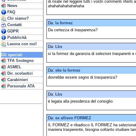
di risate nel leggere tutti i vostri commenti riferit
News
ahahahahahahahaha
FAQ
Chi siamo?
Da:
la formez
Contatti
Da certezza di trasparenza?
GDPR
Pubblicità
Lavora con noi!
Da:
Lbs
si la formez da garanzia di selezioni trasparenti e 
Gli speciali
TFA Sostegno
ASMEL
Da:
xke la formez
Dir. scolastici
dovrebbe essere segno di trasparenza?
Carabinieri
Personale ATA
Da:
Lbs
è legata alla presidenza del consiglio
Da:
ex allievo FORMEZ
IL FORMEZ e ribadisco IL FORMEZ ha selezionato i
maniera trasperente, bisogna soltanto studiare tan