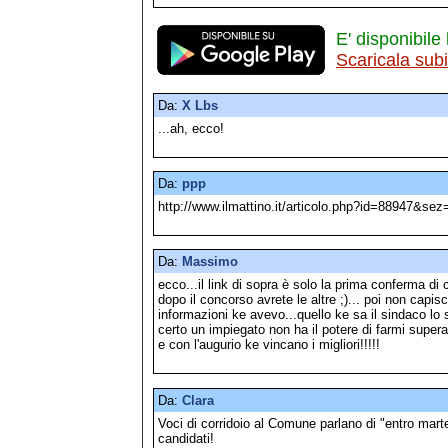
E' disponibile 
Scaricala sub
Da:
X Lbs
...ah, ecco!
Da:
ppp
http://www.ilmattino.it/articolo.php?id=88947&s
Da:
Massimo
ecco...il link di sopra è solo la prima conferma di 
dopo il concorso avrete le altre ;)... poi non capis
informazioni ke avevo...quello ke sa il sindaco lo
certo un impiegato non ha il potere di farmi supera
e con l'augurio ke vincano i migliori!!!!!
Da:
Clara
Voci di corridoio al Comune parlano di "entro marte
candidati!