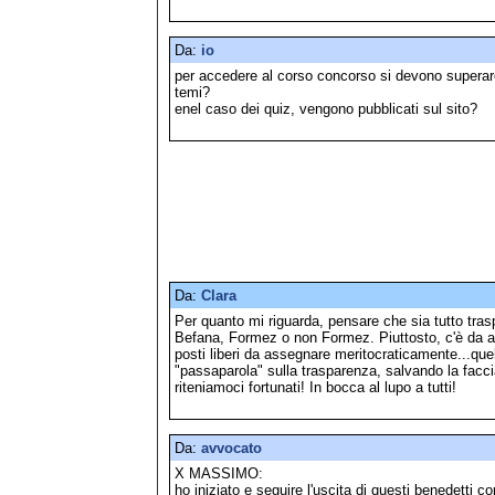
Da:
io
per accedere al corso concorso si devono superare
temi?
enel caso dei quiz, vengono pubblicati sul sito?
Da:
Clara
Per quanto mi riguarda, pensare che sia tutto tra
Befana, Formez o non Formez. Piuttosto, c'è da a
posti liberi da assegnare meritocraticamente...quel
"passaparola" sulla trasparenza, salvando la facc
riteniamoci fortunati! In bocca al lupo a tutti!
Da:
avvocato
X MASSIMO:
ho iniziato e seguire l'uscita di questi benedetti 