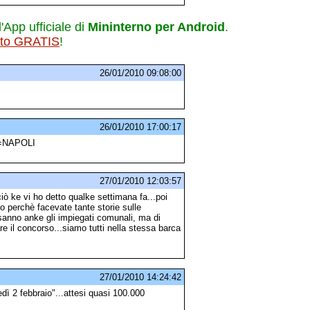
l'App ufficiale di
Mininterno per Android
.
ito GRATIS
!
26/01/2010 09:08:00
26/01/2010 17:00:17
ez=NAPOLI
27/01/2010 12:03:57
ciò ke vi ho detto qualke settimana fa...poi
co perchè facevate tante storie sulle
 sanno anke gli impiegati comunali, ma di
re il concorso...siamo tutti nella stessa barca
27/01/2010 14:24:42
dì 2 febbraio"...attesi quasi 100.000