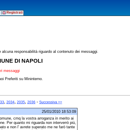
|
Registrati
alcuna responsabilità riguardo al contenuto dei messaggi.
OMUNE DI NAPOLI
ltri messaggi
oi Preferiti su Mininterno.
,
,
,
-
33
2034
2035
2036
Successiva >>
25/01/2010 18:53:09
mune, cmq la vostra arroganza in merito ai
one. Per quanto mi riguarda non interverrò più,
pato e non l' avrete superato me ne farò tante