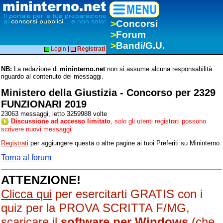
>
Concorsi
>
Forum
>
Bandi/G.U.
Login
|
Registrati
NB:
La redazione di
mininterno.net
non si assume alcuna responsabilità
riguardo al contenuto dei messaggi.
Ministero della Giustizia - Concorso per 2329
FUNZIONARI 2019
23063 messaggi, letto 3259988 volte
Discussione ad accesso limitato
, solo gli utenti registrati possono
scrivere nuovi messaggi
Registrati
per aggiungere questa o altre pagine ai tuoi Preferiti su Mininterno.
Torna al forum
ATTENZIONE!
Clicca qui
per esercitarti GRATIS con i
quiz per la PROVA SCRITTA F/MG,
scaricare il
software per Windows
(che