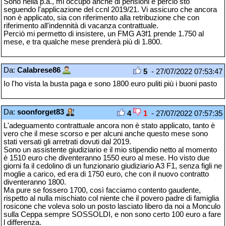
Sono nella p.a., mi occupo anche di pensioni e perciò sto
seguendo l'applicazione del ccnl 2019/21. Vi assicuro che ancora
non è applicato, sia con riferimento alla retribuzione che con
riferimento all'indennità di vacanza contrattuale.
Perciò mi permetto di insistere, un FMG A3f1 prende 1.750 al
mese, e tra qualche mese prenderà più di 1.800.
Da:
Calabrese86
5
- 27/07/2022 07:53:47
Io l'ho vista la busta paga e sono 1800 euro puliti più i buoni pasto
Da:
soonforget83
4
1
- 27/07/2022 07:57:35
L'adeguamento contrattuale ancora non è stato applicato, tanto è
vero che il mese scorso e per alcuni anche questo mese sono
stati versati gli arretrati dovuti dal 2019.
Sono un assistente giudiziario e il mio stipendio netto al momento
è 1510 euro che diventeranno 1550 euro al mese. Ho visto due
giorni fa il cedolino di un funzionario giudiziario A3 F1, senza figli ne
moglie a carico, ed era di 1750 euro, che con il nuovo contratto
diventeranno 1800.
Ma pure se fossero 1700, così facciamo contento gaudente,
rispetto al nulla mischiato col niente che il povero padre di famiglia
rosicone che voleva solo un posto lasciato libero da noi a Monculo
sulla Ceppa sempre SOSSOLDI, e non sono certo 100 euro a fare
l differenza.