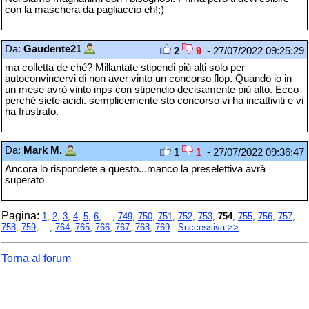
con la maschera da pagliaccio eh!;)
Da:
Gaudente21
2
9
- 27/07/2022 09:25:29
ma colletta de ché? Millantate stipendi più alti solo per
autoconvincervi di non aver vinto un concorso flop. Quando io in
un mese avrò vinto inps con stipendio decisamente più alto. Ecco
perché siete acidi. semplicemente sto concorso vi ha incattiviti e vi
ha frustrato.
Da:
Mark M.
1
1
- 27/07/2022 09:36:47
Ancora lo rispondete a questo...manco la preselettiva avrà
superato
Pagina:
1
,
2
,
3
,
4
,
5
,
6
, ...,
749
,
750
,
751
,
752
,
753
,
754
,
755
,
756
,
757
,
758
,
759
, ...,
764
,
765
,
766
,
767
,
768
,
769
-
Successiva >>
Torna al forum