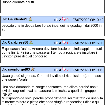
Buona giornata a tutti.
Da:
Gaudente21
2
9
- 27/07/2022 08:10:42
peccato che io debba fare l orale inps. qui ne guadagni dai 2000 in
su.
Da:
Calabrese86
4
1
- 27/07/2022 08:15:03
E qui casca l'asino. Ancora devi fare l'orale e quindi sappiamo tutti
come finirà. Finirà che passerai il tempo a rosicare e insultare i
vincitori pure di quel concorso
Da:
soonforget83
4
2
- 27/07/2022 08:19:19
Uaaa gaudè si gruoss. Come ti invidio sei ricchissimo (ammesso
che superi l'orale).
Una sola domanda mi sorge spontanea: ma allora perché non ti
levi dai coglioni e vai a scassare la minchia a quelli del gruppo
INPS?
Mi rispondo da solo: perché probabilmente sei frustrato da una vita
talmente misera e piatta che addà sfugà e rendendoti ridicolo qui