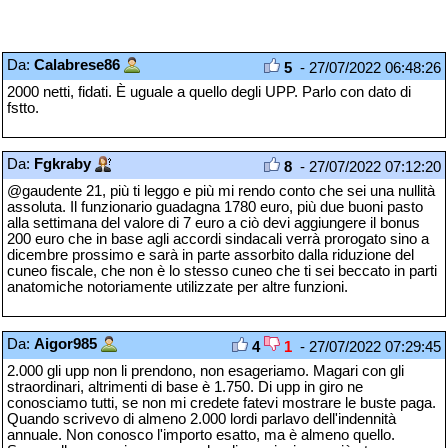
Da:
Calabrese86
5
- 27/07/2022 06:48:26
2000 netti, fidati. È uguale a quello degli UPP. Parlo con dato di
fstto.
Da:
Fgkraby
8
- 27/07/2022 07:12:20
@gaudente 21, più ti leggo e più mi rendo conto che sei una nullità
assoluta. Il funzionario guadagna 1780 euro, più due buoni pasto
alla settimana del valore di 7 euro a ciò devi aggiungere il bonus
200 euro che in base agli accordi sindacali verrà prorogato sino a
dicembre prossimo e sarà in parte assorbito dalla riduzione del
cuneo fiscale, che non è lo stesso cuneo che ti sei beccato in parti
anatomiche notoriamente utilizzate per altre funzioni.
Da:
Aigor985
4
1
- 27/07/2022 07:29:45
2.000 gli upp non li prendono, non esageriamo. Magari con gli
straordinari, altrimenti di base è 1.750. Di upp in giro ne
conosciamo tutti, se non mi credete fatevi mostrare le buste paga.
Quando scrivevo di almeno 2.000 lordi parlavo dell'indennità
annuale. Non conosco l'importo esatto, ma è almeno quello.