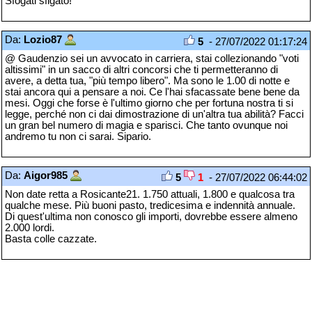
Sfogati sfigato!
Da:
Lozio87
5
- 27/07/2022 01:17:24
@ Gaudenzio sei un avvocato in carriera, stai collezionando "voti
altissimi" in un sacco di altri concorsi che ti permetteranno di
avere, a detta tua, "più tempo libero". Ma sono le 1.00 di notte e
stai ancora qui a pensare a noi. Ce l'hai sfacassate bene bene da
mesi. Oggi che forse è l'ultimo giorno che per fortuna nostra ti si
legge, perché non ci dai dimostrazione di un'altra tua abilità? Facci
un gran bel numero di magia e sparisci. Che tanto ovunque noi
andremo tu non ci sarai. Sipario.
Da:
Aigor985
5
1
- 27/07/2022 06:44:02
Non date retta a Rosicante21. 1.750 attuali, 1.800 e qualcosa tra
qualche mese. Più buoni pasto, tredicesima e indennità annuale.
Di quest'ultima non conosco gli importi, dovrebbe essere almeno
2.000 lordi.
Basta colle cazzate.