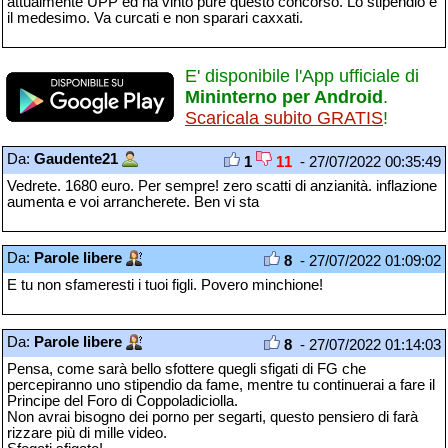
attualmente UPP ed ha vinto pure questo concorso. Lo stipendio è
il medesimo. Va curcati e non sparari caxxati.
E' disponibile l'App ufficiale di
Mininterno per Android
.
Scaricala subito GRATIS
!
Da:
Gaudente21
1
11
- 27/07/2022 00:35:49
Vedrete. 1680 euro. Per sempre! zero scatti di anzianità. inflazione
aumenta e voi arrancherete. Ben vi sta
Da:
Parole libere
8
- 27/07/2022 01:09:02
E tu non sfameresti i tuoi figli. Povero minchione!
Da:
Parole libere
8
- 27/07/2022 01:14:03
Pensa, come sarà bello sfottere quegli sfigati di FG che
percepiranno uno stipendio da fame, mentre tu continuerai a fare il
Principe del Foro di Coppoladiciolla.
Non avrai bisogno dei porno per segarti, questo pensiero di farà
rizzare più di mille video.