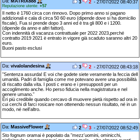
Da:
MATRIX888
3
2
- 27/07/2022 08:40:37
Reputazione utente:
+57
Il netto è 1760 circa con rinnovo. Dopo primo anno si pagano
addizionali e cala di circa 50 60 euro (dipende dove si ha domicilio
fiscale). Fua si prende dopo 3 anni ed è tra gli 800 e i 1200.
(dipende da anno e altri fattori).
Con indennità di vacanza contrattuale per 2022 2023,perché
contratto 2019 2021 è entrato in vigore già scaduto saranno altri 20
euro.
Buoni pasto esclusi
Da:
vivalolandesina
3
2
- 27/07/2022 08:43:18
"Sentenza assurda! E voi che godete siete veramente la feccia dell
umanità. Padri di famiglia come me potevano avere una possibilità
di riscatto dalla vita. I posti c erano e i presupposti per un
accoglimento anche. Ho perso fiducia nella magistratura e nel
genere umano."
Eri più credibile quando cercavo di muovere pietà rispetto ad ora in
cui cerchi di farci rosicare non ottenendo nessun risultato, né in un
modo, né nell'altro.
Da:
MassiveFlower
2
3
- 27/07/2022 08:52:49
Sto fognum oramai è popolato da "mezz'uomini, ominicchi,