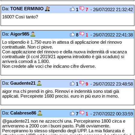
Da:
TONE ERMINIO
1
7
- 26/07/2022 21:32:42
1600? Così tanto?
Da:
Aigor985
8
1
- 26/07/2022 22:41:38
Lo stipendio è 1.750 euro in attesa di applicazione del rinnovo
contrattuale. Non ci piove.
Con applicazione del rinnovo e della nuova indennità di vacanza
contrattuale (il ccnl 2019/21 appena introdotto è già scaduto) si
arriverà comodi a 1.800.
Non credete alle voci che indicano cifre diverse.
Da:
Gaudente21
1
9
- 26/07/2022 23:48:58
aigor ma chi prendi in giro. Rinnovi e indennità sono stati già
applicati. Percepirete 1680 precisi. euro in più euro in meno.
Da:
Calabrese86
7
1
- 27/07/2022 00:33:59
@gaudente21 non ne azzecchi una. Percepiranno 1800 circa e
arriveranno a 2000 con i buoni pasto. Puliti ovviamente.
Percepiranno lo stesso stipendio degli UPP. La mia fidanzata è