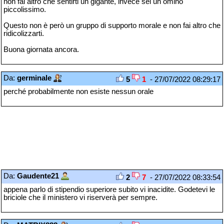
non fai altro che sentirti un gigante, invece sei un omino
piccolissimo.
Questo non è però un gruppo di supporto morale e non fai altro che
ridicolizzarti.
Buona giornata ancora.
Da:
germinale
5
1
- 27/07/2022 08:29:17
perché probabilmente non esiste nessun orale
Da:
Gaudente21
2
7
- 27/07/2022 08:33:54
appena parlo di stipendio superiore subito vi inacidite. Godetevi le
briciole che il ministero vi riserverà per sempre.