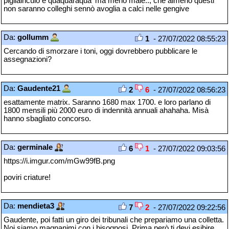
pigliainculo e quaquaraqua' ma meno male.., che almeno questi
non saranno colleghi sennò avoglia a calci nelle gengive
Da:
gollumm
1
- 27/07/2022 08:55:23
Cercando di smorzare i toni, oggi dovrebbero pubblicare le
assegnazioni?
Da:
Gaudente21
2
6
- 27/07/2022 08:56:23
esattamente matrix. Saranno 1680 max 1700. e loro parlano di
1800 mensili più 2000 euro di indennità annuali ahahaha. Misà
hanno sbagliato concorso.
Da:
germinale
6
1
- 27/07/2022 09:03:56
https://i.imgur.com/mGw99fB.png
poviri criature!
Da:
mendieta3
7
2
- 27/07/2022 09:22:56
Gaudente, poi fatti un giro dei tribunali che prepariamo una colletta.
Noi siamo magnanimi con i bisognosi. Prima però ti devi esibire