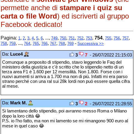
permette anche di
stampare i quiz su
carta o file Word
) ed iscriverti al gruppo
Facebook dedicato!
Pagina:
,
,
,
,
,
, ...,
,
,
,
,
,
754
,
,
,
,
1
2
3
4
5
6
749
750
751
752
753
755
756
757
,
, ...,
,
,
,
,
,
-
758
759
764
765
766
767
768
769
Successiva >>
Da:
Luce4
3
7
- 26/07/2022 21:15:03
Comunque a proposito di stipendio, stavo leggendo le Faq del
ministero della giustizia e c'è scritto che lo stipendio netto di un
terza area F1 è 1.600 per 12 mensilità. Non 1.800. Forse con i
nuovi aumenti si arriva a 1.700 ma non di più. Infatti mi era parso
strano perché con una ral sui 28k lordi non può essere quella cifra
al mese.
Da:
Mark M.
3
2
- 26/07/2022 21:28:55
Si lamentano dello stipendio, poi avranno messo Roma o Milano
dopo la loro città 😂
P.S. io l'ho fatto, ma non mi lamento se mi rimangono 900 euro al
mese in quel caso 😂