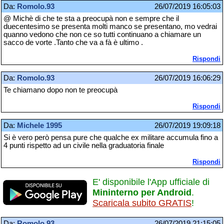
Da:
Romolo.93
26/07/2019 16:05:03
@ Michè di che te sta a preocupà non e sempre che il
duecentesimo se presenta molti manco se presentano, mo vedrai
quanno vedono che non ce so tutti continuano a chiamare un
sacco de vorte .Tanto che va a fà è ultimo .
Rispondi
Da:
Romolo.93
26/07/2019 16:06:29
Te chiamano dopo non te preocupà
Rispondi
Da:
Michele 1995
26/07/2019 19:09:18
Si è vero però pensa pure che qualche ex militare accumula fino a
4 punti rispetto ad un civile nella graduatoria finale
Rispondi
E' disponibile l'App ufficiale di
Mininterno per Android
.
Scaricala subito GRATIS
!
Da:
Romolo.93
26/07/2019 21:15:05