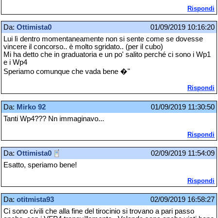
Rispondi
Da:
Ottimista0
01/09/2019 10:16:20
Lui lì dentro momentaneamente non si sente come se dovesse
vincere il concorso.. è molto sgridato.. (per il cubo)
Mi ha detto che in graduatoria e un po' salito perché ci sono i Wp1
e i Wp4
Speriamo comunque che vada bene �"
Rispondi
Da:
Mirko 92
01/09/2019 11:30:50
Tanti Wp4??? Nn immaginavo...
Rispondi
Da:
Ottimista0
02/09/2019 11:54:09
Esatto, speriamo bene!
Rispondi
Da:
otitmista93
02/09/2019 16:58:27
Ci sono civili che alla fine del tirocinio si trovano a pari passo