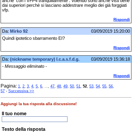
anche con i VFP4 tranquillamente . Volendo sono anche visti bene
dai superiori perchè si lasciano addestrare meglio dei già forggiati
vfp.
Rispondi
Da:
Mirko 92
03/09/2019 15:20:00
Quindi ipotetico sbarramento EI?
Rispondi
Da:
(nickname temporary) I.c.a.s.f.d.g.
03/09/2019 15:36:18
- Messaggio eliminato -
Rispondi
Pagina:
1
,
2
,
3
,
4
,
5
,
6
, ...,
47
,
48
,
49
,
50
,
51
,
52
,
53
,
54
,
55
,
56
,
57
-
Successiva >>
Aggiungi la tua risposta alla discussione!
Il tuo nome
Testo della risposta