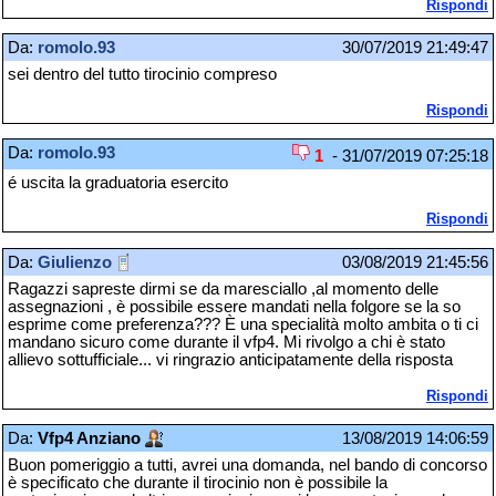
Rispondi
Da:
romolo.93
30/07/2019 21:49:47
sei dentro del tutto tirocinio compreso
Rispondi
Da:
romolo.93
1
- 31/07/2019 07:25:18
é uscita la graduatoria esercito
Rispondi
Da:
Giulienzo
03/08/2019 21:45:56
Ragazzi sapreste dirmi se da maresciallo ,al momento delle
assegnazioni , è possibile essere mandati nella folgore se la so
esprime come preferenza??? È una specialità molto ambita o ti ci
mandano sicuro come durante il vfp4. Mi rivolgo a chi è stato
allievo sottufficiale... vi ringrazio anticipatamente della risposta
Rispondi
Da:
Vfp4 Anziano
13/08/2019 14:06:59
Buon pomeriggio a tutti, avrei una domanda, nel bando di concorso
è specificato che durante il tirocinio non è possibile la