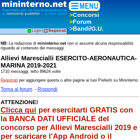
>
Concorsi
>
Forum
>
Bandi/G.U.
Login
|
Registrati
NB:
La redazione di
mininterno.net
non si assume alcuna responsabilità
riguardo al contenuto dei messaggi.
Allievi Marescialli ESERCITO-AERONAUTICA-
MARINA 2019-2021
1710 messaggi, letto 89624 volte
Registrati
per aggiungere questa o altre pagine ai tuoi Preferiti su Mininterno.
Torna al forum
-
Rispondi
ATTENZIONE!
Clicca qui
per esercitarti GRATIS con
la BANCA DATI UFFICIALE del
concorso per Allievi Marescialli 2019 e
per scaricare l'App Android o il