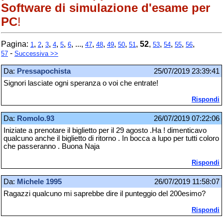
Software di simulazione d'esame per
PC
!
Pagina:
,
,
,
,
,
, ...,
,
,
,
,
,
52
,
,
,
,
,
1
2
3
4
5
6
47
48
49
50
51
53
54
55
56
-
57
Successiva >>
Da:
Pressapochista
25/07/2019 23:39:41
Signori lasciate ogni speranza o voi che entrate!
Rispondi
Da:
Romolo.93
26/07/2019 07:22:06
Iniziate a prenotare il biglietto per il 29 agosto .Ha ! dimenticavo
qualcuno anche il biglietto di ritorno . In bocca a lupo per tutti coloro
che passeranno . Buona Naja
Rispondi
Da:
Michele 1995
26/07/2019 11:58:07
Ragazzi qualcuno mi saprebbe dire il punteggio del 200esimo?
Rispondi