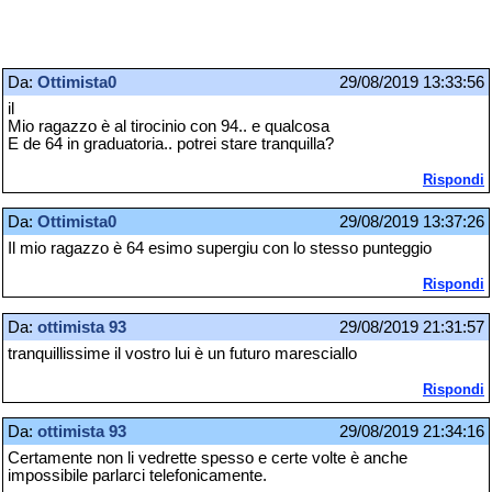
Da:
Ottimista0
29/08/2019 13:33:56
il
Mio ragazzo è al tirocinio con 94.. e qualcosa
E de 64 in graduatoria.. potrei stare tranquilla?
Rispondi
Da:
Ottimista0
29/08/2019 13:37:26
Il mio ragazzo è 64 esimo supergiu con lo stesso punteggio
Rispondi
Da:
ottimista 93
29/08/2019 21:31:57
tranquillissime il vostro lui è un futuro maresciallo
Rispondi
Da:
ottimista 93
29/08/2019 21:34:16
Certamente non li vedrette spesso e certe volte è anche
impossibile parlarci telefonicamente.