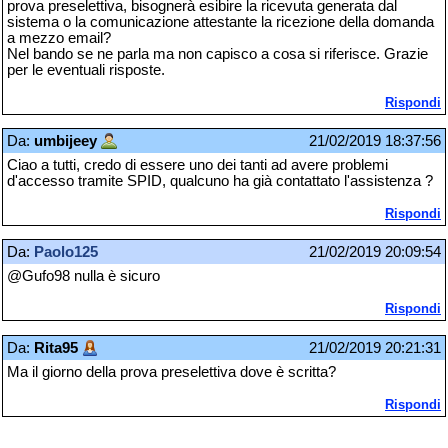
prova preselettiva, bisognerà esibire la ricevuta generata dal
sistema o la comunicazione attestante la ricezione della domanda
a mezzo email?
Nel bando se ne parla ma non capisco a cosa si riferisce. Grazie
per le eventuali risposte.
Rispondi
Da:
umbijeey
21/02/2019 18:37:56
Ciao a tutti, credo di essere uno dei tanti ad avere problemi
d'accesso tramite SPID, qualcuno ha già contattato l'assistenza ?
Rispondi
Da:
Paolo125
21/02/2019 20:09:54
@Gufo98 nulla è sicuro
Rispondi
Da:
Rita95
21/02/2019 20:21:31
Ma il giorno della prova preselettiva dove è scritta?
Rispondi