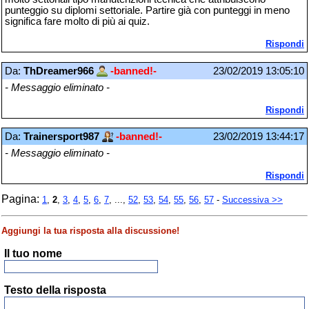
punteggio su diplomi settoriale. Partire già con punteggi in meno
significa fare molto di più ai quiz.
Rispondi
Da:
ThDreamer966
-banned!-
23/02/2019 13:05:10
- Messaggio eliminato -
Rispondi
Da:
Trainersport987
-banned!-
23/02/2019 13:44:17
- Messaggio eliminato -
Rispondi
Pagina:
1
,
2
,
3
,
4
,
5
,
6
,
7
, ...,
52
,
53
,
54
,
55
,
56
,
57
-
Successiva >>
Aggiungi la tua risposta alla discussione!
Il tuo nome
Testo della risposta