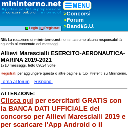
>
Concorsi
>
Forum
>
Bandi/G.U.
Login
|
Registrati
NB:
La redazione di
mininterno.net
non si assume alcuna responsabilità
riguardo al contenuto dei messaggi.
Allievi Marescialli ESERCITO-AERONAUTICA-
MARINA 2019-2021
1710 messaggi, letto 89624 volte
Registrati
per aggiungere questa o altre pagine ai tuoi Preferiti su Mininterno.
Torna al forum
-
Rispondi
ATTENZIONE!
Clicca qui
per esercitarti GRATIS con
la BANCA DATI UFFICIALE del
concorso per Allievi Marescialli 2019 e
per scaricare l'App Android o il