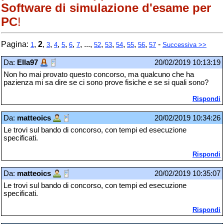
Software di simulazione d'esame per
PC
!
Pagina:
,
2
,
,
,
,
,
, ...,
,
,
,
,
,
-
1
3
4
5
6
7
52
53
54
55
56
57
Successiva >>
Da:
Ella97
20/02/2019 10:13:19
Non ho mai provato questo concorso, ma qualcuno che ha
pazienza mi sa dire se ci sono prove fisiche e se si quali sono?
Rispondi
Da:
matteoics
20/02/2019 10:34:26
Le trovi sul bando di concorso, con tempi ed esecuzione
specificati.
Rispondi
Da:
matteoics
20/02/2019 10:35:07
Le trovi sul bando di concorso, con tempi ed esecuzione
specificati.
Rispondi