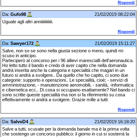
Rispondi
Da:
Gufo98
21/02/2019 08:22:04
Uguale agli altri anniiiiiiiiiiii.
Rispondi
Da:
Sawyer172
21/02/2019 15:11:27
Salve, non so se sono nella giusta sezione o meno, quindi mi
scuso in anticipo.
Parteciperò al concorso per i 96 allievi marescialli dell'aeronautica.
Ho letto tutto il bando e credo di aver capito che nella domanda
andrà inserita anche la categoria e specialità che magari in un
futuro si andrà a svolgere.. Da quello che ho capito, ci sono due
categorie: supporto e operazioni.. Le specialità, cioè; - servizi di
amministrazione, - manutenzione aeromobili, - sanità, -informatica
e cibernetica ecc.. Di cosa si occupano esattamente? Nel bando ci
sono scritte queste specialità ma non si fa riferimento su cosa
effettivamente si andrà a svolgere. Grazie mille a tutti
Rispondi
Da:
SalvoD4
21/02/2019 16:18:20
Salve a tutti, scusate per la domanda banale ma è la prima volta
che sostengo un concorso pubblico: il giorno in cui si sosterrà la