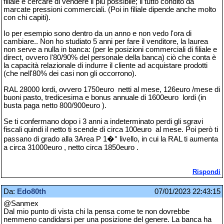
filiale e cercare di vendere il più possibile; il tutto condito da
marcate pressioni commerciali. (Poi in filiale dipende anche molto
con chi capiti).
Io per esempio sono dentro da un anno e non vedo l'ora di
cambiare.. Non ho studiato 5 anni per fare il venditore, la laurea
non serve a nulla in banca: (per le posizioni commerciali di filiale e
direct, ovvero l'80/90% del personale della banca) ciò che conta è
la capacità relazionale di indurre il cliente ad acquistare prodotti
(che nell'80% dei casi non gli occorrono).
RAL 28000 lordi, ovvero 1750euro netti al mese, 126euro /mese di
buoni pasto, tredicesima e bonus annuale di 1600euro lordi (in
busta paga netto 800/900euro ).
Se ti confermano dopo i 3 anni a indeterminato perdi gli sgravi
fiscali quindi il netto ti scende di circa 100euro al mese. Poi però ti
passano di grado alla 3Area P 1�° livello, in cui la RAL ti aumenta
a circa 31000euro , netto circa 1850euro .
Rispondi
Da:
Edo80th
07/01/2023 22:43:15
@Sanmex
Dal mio punto di vista chi la pensa come te non dovrebbe
nemmeno candidarsi per una posizione del genere. La banca ha