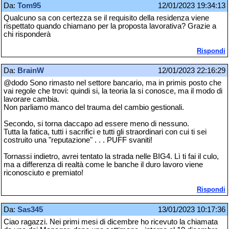
Da:
Tom95
12/01/2023 19:34:13
Qualcuno sa con certezza se il requisito della residenza viene
rispettato quando chiamano per la proposta lavorativa? Grazie a
chi risponderà
Rispondi
Da:
BrainW
12/01/2023 22:16:29
@dodo Sono rimasto nel settore bancario, ma in primis posto che
vai regole che trovi: quindi si, la teoria la si conosce, ma il modo di
lavorare cambia.
Non parliamo manco del trauma del cambio gestionali.
Secondo, si torna daccapo ad essere meno di nessuno.
Tutta la fatica, tutti i sacrifici e tutti gli straordinari con cui ti sei
costruito una "reputazione" . . . PUFF svaniti!
Tornassi indietro, avrei tentato la strada nelle BIG4. Lì ti fai il culo,
ma a differenza di realtà come le banche il duro lavoro viene
riconosciuto e premiato!
Rispondi
Da:
Sas345
13/01/2023 10:17:36
Ciao ragazzi. Nei primi mesi di dicembre ho ricevuto la chiamata