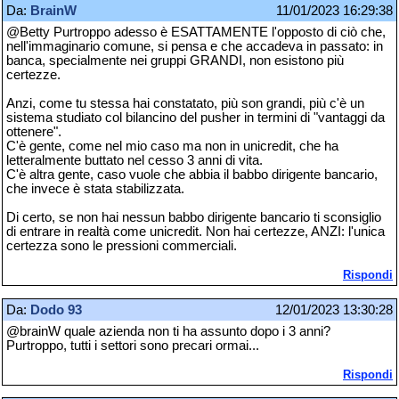
Da:
BrainW
11/01/2023 16:29:38
@Betty Purtroppo adesso è ESATTAMENTE l'opposto di ciò che,
nell'immaginario comune, si pensa e che accadeva in passato: in
banca, specialmente nei gruppi GRANDI, non esistono più
certezze.
Anzi, come tu stessa hai constatato, più son grandi, più c'è un
sistema studiato col bilancino del pusher in termini di "vantaggi da
ottenere".
C'è gente, come nel mio caso ma non in unicredit, che ha
letteralmente buttato nel cesso 3 anni di vita.
C'è altra gente, caso vuole che abbia il babbo dirigente bancario,
che invece è stata stabilizzata.
Di certo, se non hai nessun babbo dirigente bancario ti sconsiglio
di entrare in realtà come unicredit. Non hai certezze, ANZI: l'unica
certezza sono le pressioni commerciali.
Rispondi
Da:
Dodo 93
12/01/2023 13:30:28
@brainW quale azienda non ti ha assunto dopo i 3 anni?
Purtroppo, tutti i settori sono precari ormai...
Rispondi