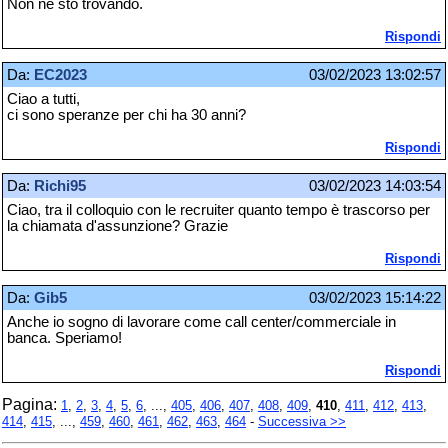
Non ne sto trovando.
Rispondi
Da:
EC2023
03/02/2023 13:02:57
Ciao a tutti,
ci sono speranze per chi ha 30 anni?
Rispondi
Da:
Richi95
03/02/2023 14:03:54
Ciao, tra il colloquio con le recruiter quanto tempo è trascorso per
la chiamata d'assunzione? Grazie
Rispondi
Da:
Gib5
03/02/2023 15:14:22
Anche io sogno di lavorare come call center/commerciale in
banca. Speriamo!
Rispondi
Pagina:
1
,
2
,
3
,
4
,
5
,
6
, ...,
405
,
406
,
407
,
408
,
409
,
410
,
411
,
412
,
413
,
414
,
415
, ...,
459
,
460
,
461
,
462
,
463
,
464
-
Successiva >>