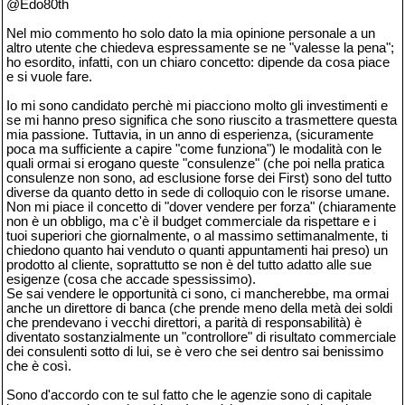
@Edo80th
Nel mio commento ho solo dato la mia opinione personale a un
altro utente che chiedeva espressamente se ne "valesse la pena";
ho esordito, infatti, con un chiaro concetto: dipende da cosa piace
e si vuole fare.
Io mi sono candidato perchè mi piacciono molto gli investimenti e
se mi hanno preso significa che sono riuscito a trasmettere questa
mia passione. Tuttavia, in un anno di esperienza, (sicuramente
poca ma sufficiente a capire "come funziona") le modalità con le
quali ormai si erogano queste "consulenze" (che poi nella pratica
consulenze non sono, ad esclusione forse dei First) sono del tutto
diverse da quanto detto in sede di colloquio con le risorse umane.
Non mi piace il concetto di "dover vendere per forza" (chiaramente
non è un obbligo, ma c'è il budget commerciale da rispettare e i
tuoi superiori che giornalmente, o al massimo settimanalmente, ti
chiedono quanto hai venduto o quanti appuntamenti hai preso) un
prodotto al cliente, soprattutto se non è del tutto adatto alle sue
esigenze (cosa che accade spessissimo).
Se sai vendere le opportunità ci sono, ci mancherebbe, ma ormai
anche un direttore di banca (che prende meno della metà dei soldi
che prendevano i vecchi direttori, a parità di responsabilità) è
diventato sostanzialmente un "controllore" di risultato commerciale
dei consulenti sotto di lui, se è vero che sei dentro sai benissimo
che è così.
Sono d'accordo con te sul fatto che le agenzie sono di capitale