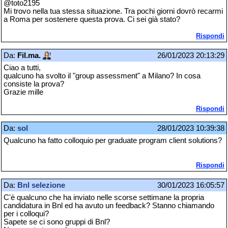
@toto2195
Mi trovo nella tua stessa situazione. Tra pochi giorni dovrò recarmi
a Roma per sostenere questa prova. Ci sei già stato?
Rispondi
Da:
Fil.ma.
26/01/2023 20:13:29
Ciao a tutti,
qualcuno ha svolto il "group assessment" a Milano? In cosa
consiste la prova?
Grazie mille
Rispondi
Da:
sol
28/01/2023 10:39:38
Qualcuno ha fatto colloquio per graduate program client solutions?
Rispondi
Da:
Bnl selezione
30/01/2023 16:05:57
C'è qualcuno che ha inviato nelle scorse settimane la propria
candidatura in Bnl ed ha avuto un feedback? Stanno chiamando
per i colloqui?
Sapete se ci sono gruppi di Bnl?