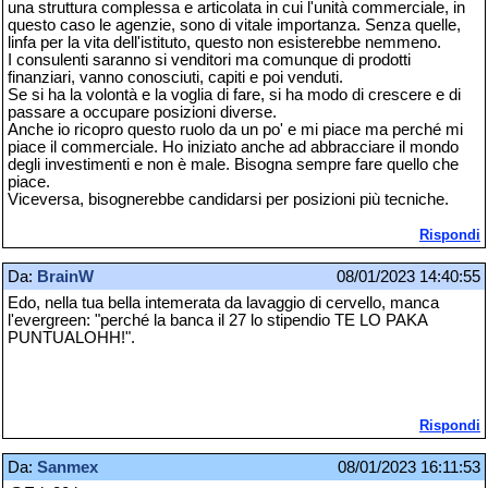
una struttura complessa e articolata in cui l'unità commerciale, in
questo caso le agenzie, sono di vitale importanza. Senza quelle,
linfa per la vita dell'istituto, questo non esisterebbe nemmeno.
I consulenti saranno si venditori ma comunque di prodotti
finanziari, vanno conosciuti, capiti e poi venduti.
Se si ha la volontà e la voglia di fare, si ha modo di crescere e di
passare a occupare posizioni diverse.
Anche io ricopro questo ruolo da un po' e mi piace ma perché mi
piace il commerciale. Ho iniziato anche ad abbracciare il mondo
degli investimenti e non è male. Bisogna sempre fare quello che
piace.
Viceversa, bisognerebbe candidarsi per posizioni più tecniche.
Rispondi
Da:
BrainW
08/01/2023 14:40:55
Edo, nella tua bella intemerata da lavaggio di cervello, manca
l'evergreen: "perché la banca il 27 lo stipendio TE LO PAKA
PUNTUALOHH!".
Rispondi
Da:
Sanmex
08/01/2023 16:11:53