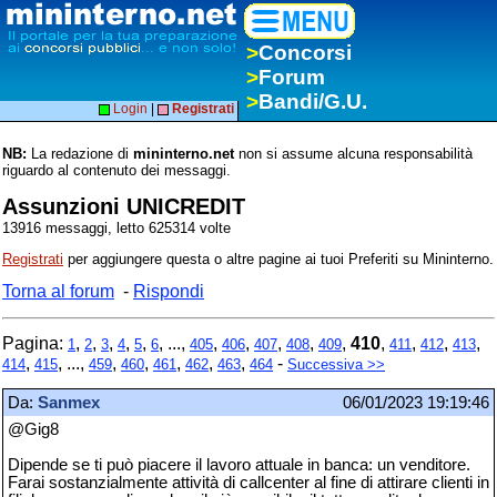
>
Concorsi
>
Forum
>
Bandi/G.U.
Login
|
Registrati
NB:
La redazione di
mininterno.net
non si assume alcuna responsabilità
riguardo al contenuto dei messaggi.
Assunzioni UNICREDIT
13916 messaggi, letto 625314 volte
Registrati
per aggiungere questa o altre pagine ai tuoi Preferiti su Mininterno.
Torna al forum
-
Rispondi
Pagina:
,
,
,
,
,
, ...,
,
,
,
,
,
410
,
,
,
,
1
2
3
4
5
6
405
406
407
408
409
411
412
413
,
, ...,
,
,
,
,
,
-
414
415
459
460
461
462
463
464
Successiva >>
Da:
Sanmex
06/01/2023 19:19:46
@Gig8
Dipende se ti può piacere il lavoro attuale in banca: un venditore.
Farai sostanzialmente attività di callcenter al fine di attirare clienti in