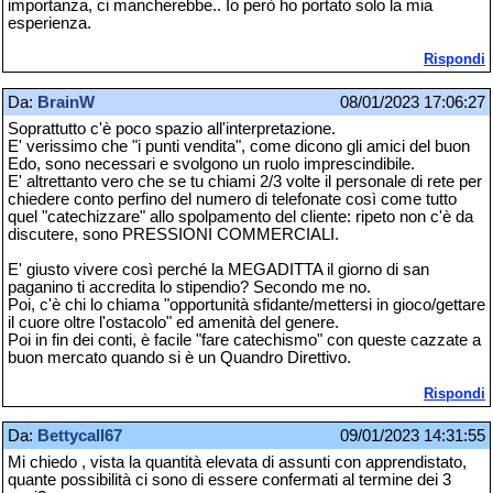
importanza, ci mancherebbe.. Io però ho portato solo la mia
esperienza.
Rispondi
Da:
BrainW
08/01/2023 17:06:27
Soprattutto c'è poco spazio all'interpretazione.
E' verissimo che "i punti vendita", come dicono gli amici del buon
Edo, sono necessari e svolgono un ruolo imprescindibile.
E' altrettanto vero che se tu chiami 2/3 volte il personale di rete per
chiedere conto perfino del numero di telefonate così come tutto
quel "catechizzare" allo spolpamento del cliente: ripeto non c'è da
discutere, sono PRESSIONI COMMERCIALI.
E' giusto vivere così perché la MEGADITTA il giorno di san
paganino ti accredita lo stipendio? Secondo me no.
Poi, c'è chi lo chiama "opportunità sfidante/mettersi in gioco/gettare
il cuore oltre l'ostacolo" ed amenità del genere.
Poi in fin dei conti, è facile "fare catechismo" con queste cazzate a
buon mercato quando si è un Quandro Direttivo.
Rispondi
Da:
Bettycall67
09/01/2023 14:31:55
Mi chiedo , vista la quantità elevata di assunti con apprendistato,
quante possibilità ci sono di essere confermati al termine dei 3