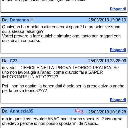
Rispondi
Da:
Domanda
25/03/2018 19:36:10
Qualcuno ha mai fatto altri concorsi ripam? Le preselettive sono
sulla stessa falsariga?
Vorrei provare a fare qualche simulazione, tanto per, magari con
quiz di altri concorsi.
Rispondi
Da:
C23
25/03/2018 23:28:06
io vedo il DIFFICILE NELLA PROVA TEORICO PRATICA. Se
uno non lavora già all'anac come diavolo fai a SAPER
IMPOSTARE UN ATTO?????
Poi non ho capito: la banca dati è solo per la preselettiva o anche
per la prova teorica????
Rispondi
Da:
Annuccia85
3
- 26/03/2018 10:18:28
ma in questi osservatori ANAC non ci sono specialisti? insomma
chiedevo perchè io non posso spostarmi da Napoli...