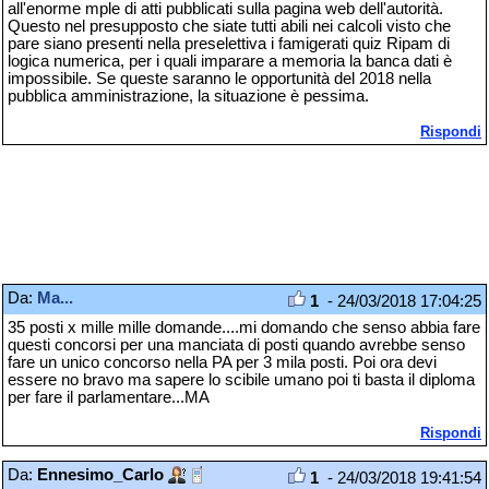
all'enorme mple di atti pubblicati sulla pagina web dell'autorità.
Questo nel presupposto che siate tutti abili nei calcoli visto che
pare siano presenti nella preselettiva i famigerati quiz Ripam di
logica numerica, per i quali imparare a memoria la banca dati è
impossibile. Se queste saranno le opportunità del 2018 nella
pubblica amministrazione, la situazione è pessima.
Rispondi
Da:
Ma...
1
- 24/03/2018 17:04:25
35 posti x mille mille domande....mi domando che senso abbia fare
questi concorsi per una manciata di posti quando avrebbe senso
fare un unico concorso nella PA per 3 mila posti. Poi ora devi
essere no bravo ma sapere lo scibile umano poi ti basta il diploma
per fare il parlamentare...MA
Rispondi
Da:
Ennesimo_Carlo
1
- 24/03/2018 19:41:54