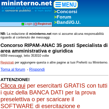
>
Concorsi
>
Forum
>
Bandi/G.U.
Login
|
Registrati
NB:
La redazione di
mininterno.net
non si assume alcuna responsabilità
riguardo al contenuto dei messaggi.
Concorso RIPAM-ANAC 35 posti Specialista di
area amministrativa e giuridica
6059 messaggi, letto 353010 volte
Registrati
per aggiungere questa o altre pagine ai tuoi Preferiti su Mininterno.
Torna al forum
-
Rispondi
ATTENZIONE!
Clicca qui
per esercitarti GRATIS con tutti
i quiz della BANCA DATI per la prova
preselettiva o per scaricare il
SOFTWARE di esercitazione e