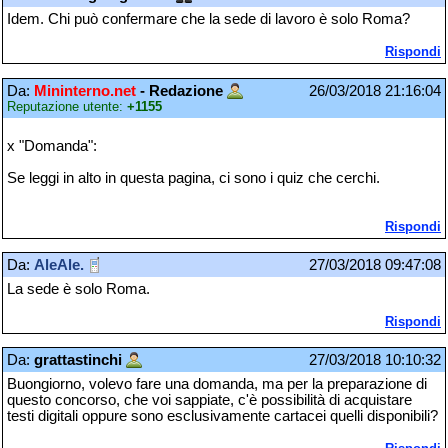
Idem. Chi può confermare che la sede di lavoro è solo Roma?
Rispondi
Da:
Mininterno.net
- Redazione
26/03/2018 21:16:04
Reputazione utente:
+1155
x "Domanda":
Se leggi in alto in questa pagina, ci sono i quiz che cerchi.
Rispondi
Da:
AleAle.
27/03/2018 09:47:08
La sede è solo Roma.
Rispondi
Da:
grattastinchi
27/03/2018 10:10:32
Buongiorno, volevo fare una domanda, ma per la preparazione di
questo concorso, che voi sappiate, c'è possibilità di acquistare
testi digitali oppure sono esclusivamente cartacei quelli disponibili?