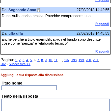
Rispondi
Da:
Sognando Anac
27/03/2018 14:42:55
Dubbi sulla teorica pratica. Potrebbe comprendere tutto.
Rispondi
Da:
uffa uffa
27/03/2018 14:45:59
anche perché a titolo esemplificativo nel bando sono descritte
cose come "perizia" e "elaborato tecnico"
Rispondi
Pagina:
1
,
2
,
3
,
4
,
5
,
6
,
7
,
8
,
9
,
10
,
11
, ...,
197
,
198
,
199
,
200
,
201
,
202
-
Successiva >>
Aggiungi la tua risposta alla discussione!
Il tuo nome
Testo della risposta