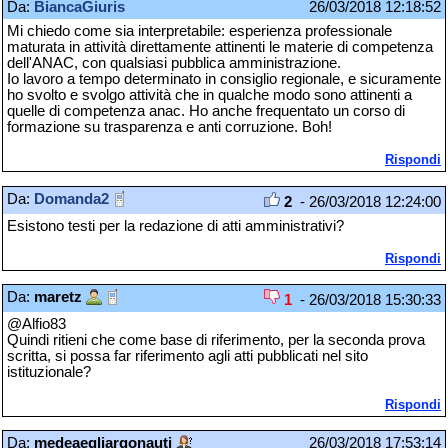
Da:
BiancaGiuris
26/03/2018 12:18:52
Mi chiedo come sia interpretabile: esperienza professionale
maturata in attività direttamente attinenti le materie di competenza
dell'ANAC, con qualsiasi pubblica amministrazione.
Io lavoro a tempo determinato in consiglio regionale, e sicuramente
ho svolto e svolgo attività che in qualche modo sono attinenti a
quelle di competenza anac. Ho anche frequentato un corso di
formazione su trasparenza e anti corruzione. Boh!
Rispondi
Da:
Domanda2
2
- 26/03/2018 12:24:00
Esistono testi per la redazione di atti amministrativi?
Rispondi
Da:
maretz
1
- 26/03/2018 15:30:33
@Alfio83
Quindi ritieni che come base di riferimento, per la seconda prova
scritta, si possa far riferimento agli atti pubblicati nel sito
istituzionale?
Rispondi
Da:
medeaegliargonauti
26/03/2018 17:53:14