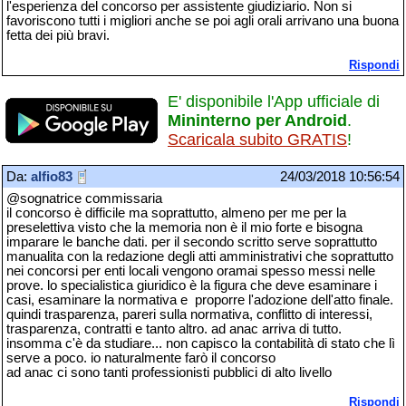
l'esperienza del concorso per assistente giudiziario. Non si
favoriscono tutti i migliori anche se poi agli orali arrivano una buona
fetta dei più bravi.
Rispondi
E' disponibile l'App ufficiale di
Mininterno per Android
.
Scaricala subito GRATIS
!
Da:
alfio83
24/03/2018 10:56:54
@sognatrice commissaria
il concorso è difficile ma soprattutto, almeno per me per la
preselettiva visto che la memoria non è il mio forte e bisogna
imparare le banche dati. per il secondo scritto serve soprattutto
manualita con la redazione degli atti amministrativi che soprattutto
nei concorsi per enti locali vengono oramai spesso messi nelle
prove. lo specialistica giuridico è la figura che deve esaminare i
casi, esaminare la normativa e proporre l'adozione dell'atto finale.
quindi trasparenza, pareri sulla normativa, conflitto di interessi,
trasparenza, contratti e tanto altro. ad anac arriva di tutto.
insomma c'è da studiare... non capisco la contabilità di stato che lì
serve a poco. io naturalmente farò il concorso
ad anac ci sono tanti professionisti pubblici di alto livello
Rispondi