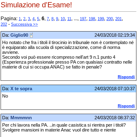
Simulazione d'Esame!
Pagina:
,
,
,
,
,
6
,
,
,
,
,
, ...,
,
,
,
,
,
1
2
3
4
5
7
8
9
10
11
197
198
199
200
201
-
202
Successiva >>
Da:
Giglio90
24/03/2018 02:19:34
Ho notato che fra i titoli il tirocinio in tribunale non è contemplato né
è equiparato alla scuola di specializzazione, come di norma
avviene.
Secondo voi può essere ricompreso nell'art 9 n.1 punto 4
(Esperienza professionale presso PA con qualsiasi contratto nelle
materie di cui si occupa ANAC) se fatto in penale?
Rispondi
Da:
X te sopra
24/03/2018 07:10:37
No
Rispondi
Da:
Mmmmnn
24/03/2018 08:37:32
Per chi lavora nella PA. ..in quale casistica si rientra per i titoli?
Svolgere mansioni in materie Anac vuol dire tutto e niente