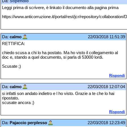
Da:
Stipendio
Leggi prima di scrivere, è linkato il documento alla pagina prima
https://www.anticorruzione.it/portal/rest/jcr/repository/collabor
Da:
calmo
22/03/2018 11:51:39
RETTIFICA:
chiedo scusa a chi lo ha postato. Ma ho visto il collegamento al
doc e, stando a quel documento, si parla di 53000 lordi.
Scusate ;)
Rispondi
Da:
calmo
22/03/2018 12:07:04
si infatti son andato indietro e l ho visto. Grazie a te che lo hai
ripostato.
scusate ancora ;)
Rispondi
Da:
Pajaccio perplesso
22/03/2018 12:23:49