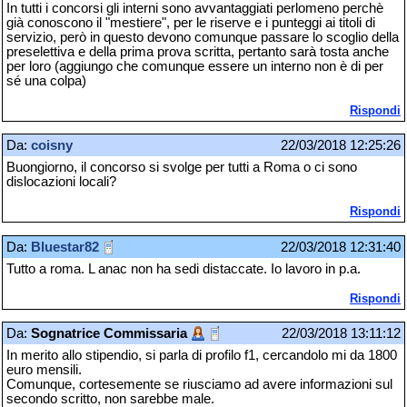
In tutti i concorsi gli interni sono avvantaggiati perlomeno perchè
già conoscono il "mestiere", per le riserve e i punteggi ai titoli di
servizio, però in questo devono comunque passare lo scoglio della
preselettiva e della prima prova scritta, pertanto sarà tosta anche
per loro (aggiungo che comunque essere un interno non è di per
sé una colpa)
Rispondi
Da:
coisny
22/03/2018 12:25:26
Buongiorno, il concorso si svolge per tutti a Roma o ci sono
dislocazioni locali?
Rispondi
Da:
Bluestar82
22/03/2018 12:31:40
Tutto a roma. L anac non ha sedi distaccate. Io lavoro in p.a.
Rispondi
Da:
Sognatrice Commissaria
22/03/2018 13:11:12
In merito allo stipendio, si parla di profilo f1, cercandolo mi da 1800
euro mensili.
Comunque, cortesemente se riusciamo ad avere informazioni sul
secondo scritto, non sarebbe male.