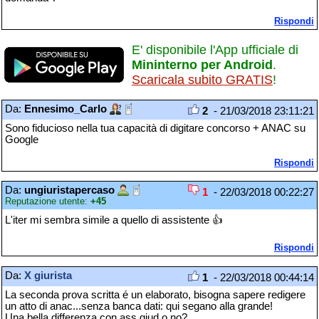
Rispondi
E' disponibile l'App ufficiale di
Mininterno per Android
.
Scaricala subito GRATIS
!
Da:
Ennesimo_Carlo
2
- 21/03/2018 23:11:21
Sono fiducioso nella tua capacità di digitare concorso + ANAC su
Google
Rispondi
Da:
ungiuristapercaso
1
- 22/03/2018 00:22:27
Reputazione utente:
+45
L'iter mi sembra simile a quello di assistente 👍
Rispondi
Da:
X giurista
1
- 22/03/2018 00:44:14
La seconda prova scritta é un elaborato, bisogna sapere redigere
un atto di anac...senza banca dati: qui segano alla grande!
Una bella differenza con ass.giud o no?