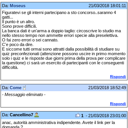
Da:
Moseus
21/03/2018 18:01:11
Figuratevi se gli interni partecipano a sto concorso..saranno 4
gatti...
Il punto è un altro.
Sono prove difficili.
La banca dati è un'arma a doppio taglio: circoscrive lo studio ma
nello stesso tempo non ammette errori specie alla preselettiva.
O fai zero errori o sei cannato.
C'e poco da dire.
E siccome tutti ormai sono attratti dalla possibilità di studiare su
quiz preconfezionati (attenzione possono uscire in primo momento
solo i quiz e le risposte due giorni prima della prova per complicare
la questione) ci sarà un esercito di partecipanti con le conseguenti
difficoltà.
Rispondi
Da:
Come
21/03/2018 18:52:49
- Messaggio eliminato -
Rispondi
Da:
Cancellino7
1
- 21/03/2018 23:01:00
anac, autorità amministrativa indipendente. Avete il link per la
domanda ?