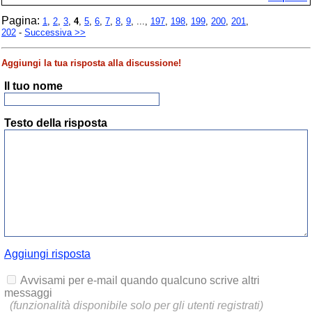
Pagina:
1
,
2
,
3
,
4
,
5
,
6
,
7
,
8
,
9
, ...,
197
,
198
,
199
,
200
,
201
,
202
-
Successiva >>
Aggiungi la tua risposta alla discussione!
Il tuo nome
Testo della risposta
Aggiungi risposta
Avvisami per e-mail quando qualcuno scrive altri
messaggi
(funzionalità disponibile solo per gli utenti registrati)