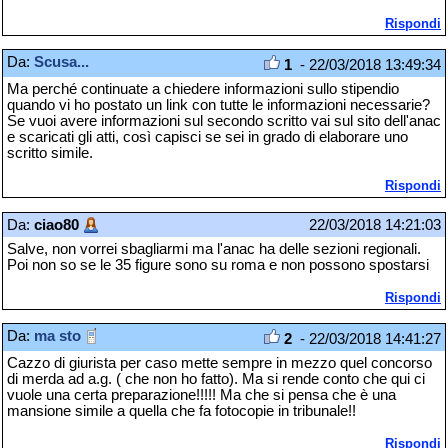
Rispondi
Da:
Scusa...
1
- 22/03/2018 13:49:34
Ma perché continuate a chiedere informazioni sullo stipendio
quando vi ho postato un link con tutte le informazioni necessarie?
Se vuoi avere informazioni sul secondo scritto vai sul sito dell'anac
e scaricati gli atti, così capisci se sei in grado di elaborare uno
scritto simile.
Rispondi
Da:
ciao80
22/03/2018 14:21:03
Salve, non vorrei sbagliarmi ma l'anac ha delle sezioni regionali.
Poi non so se le 35 figure sono su roma e non possono spostarsi
Rispondi
Da:
ma sto
2
- 22/03/2018 14:41:27
Cazzo di giurista per caso mette sempre in mezzo quel concorso
di merda ad a.g. ( che non ho fatto). Ma si rende conto che qui ci
vuole una certa preparazione!!!!! Ma che si pensa che è una
mansione simile a quella che fa fotocopie in tribunale!!
Rispondi