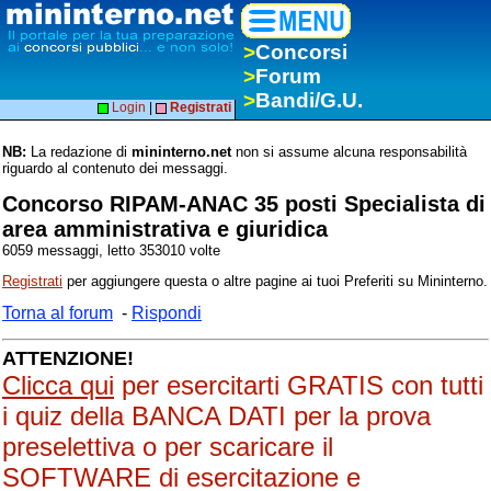
>
Concorsi
>
Forum
>
Bandi/G.U.
Login
|
Registrati
NB:
La redazione di
mininterno.net
non si assume alcuna responsabilità
riguardo al contenuto dei messaggi.
Concorso RIPAM-ANAC 35 posti Specialista di
area amministrativa e giuridica
6059 messaggi, letto 353010 volte
Registrati
per aggiungere questa o altre pagine ai tuoi Preferiti su Mininterno.
Torna al forum
-
Rispondi
ATTENZIONE!
Clicca qui
per esercitarti GRATIS con tutti
i quiz della BANCA DATI per la prova
preselettiva o per scaricare il
SOFTWARE di esercitazione e