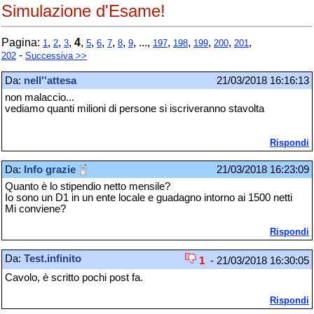
Simulazione d'Esame!
Pagina:
,
,
,
4
,
,
,
,
,
, ...,
,
,
,
,
,
1
2
3
5
6
7
8
9
197
198
199
200
201
-
202
Successiva >>
Da:
nell''attesa
21/03/2018 16:16:13
non malaccio...
vediamo quanti milioni di persone si iscriveranno stavolta
Rispondi
Da:
Info grazie
21/03/2018 16:23:09
Quanto è lo stipendio netto mensile?
Io sono un D1 in un ente locale e guadagno intorno ai 1500 netti
Mi conviene?
Rispondi
Da:
Test.infinito
1
- 21/03/2018 16:30:05
Cavolo, è scritto pochi post fa.
Rispondi