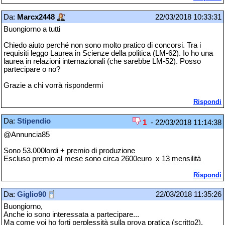
Da:
Marcx2448
22/03/2018 10:33:31
Buongiorno a tutti
Chiedo aiuto perché non sono molto pratico di concorsi. Tra i
requisiti leggo Laurea in Scienze della politica (LM-62). Io ho una
laurea in relazioni internazionali (che sarebbe LM-52). Posso
partecipare o no?
Grazie a chi vorrà rispondermi
Rispondi
Da:
Stipendio
1
- 22/03/2018 11:14:38
@Annuncia85
Sono 53.000lordi + premio di produzione
Escluso premio al mese sono circa 2600euro x 13 mensilità
Rispondi
Da:
Giglio90
22/03/2018 11:35:26
Buongiorno,
Anche io sono interessata a partecipare...
Ma come voi ho forti perplessità sulla prova pratica (scritto2).