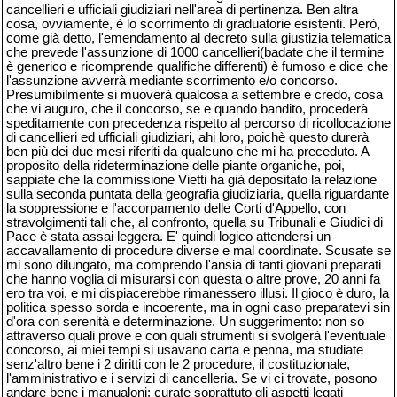
cancellieri e ufficiali giudiziari nell'area di pertinenza. Ben altra
cosa, ovviamente, è lo scorrimento di graduatorie esistenti. Però,
come già detto, l'emendamento al decreto sulla giustizia telematica
che prevede l'assunzione di 1000 cancellieri(badate che il termine
è generico e ricomprende qualifiche differenti) è fumoso e dice che
l'assunzione avverrà mediante scorrimento e/o concorso.
Presumibilmente si muoverà qualcosa a settembre e credo, cosa
che vi auguro, che il concorso, se e quando bandito, procederà
speditamente con precedenza rispetto al percorso di ricollocazione
di cancellieri ed ufficiali giudiziari, ahi loro, poichè questo durerà
ben più dei due mesi riferiti da qualcuno che mi ha preceduto. A
proposito della rideterminazione delle piante organiche, poi,
sappiate che la commissione Vietti ha già depositato la relazione
sulla seconda puntata della geografia giudiziaria, quella riguardante
la soppressione e l'accorpamento delle Corti d'Appello, con
stravolgimenti tali che, al confronto, quella su Tribunali e Giudici di
Pace è stata assai leggera. E' quindi logico attendersi un
accavallamento di procedure diverse e mal coordinate. Scusate se
mi sono dilungato, ma comprendo l'ansia di tanti giovani preparati
che hanno voglia di misurarsi con questa o altre prove, 20 anni fa
ero tra voi, e mi dispiacerebbe rimanessero illusi. Il gioco è duro, la
politica spesso sorda e incoerente, ma in ogni caso preparatevi sin
d'ora con serenità e determinazione. Un suggerimento: non so
attraverso quali prove e con quali strumenti si svolgerà l'eventuale
concorso, ai miei tempi si usavano carta e penna, ma studiate
senz'altro bene i 2 diritti con le 2 procedure, il costituzionale,
l'amministrativo e i servizi di cancelleria. Se vi ci trovate, posono
andare bene i manualoni; curate soprattuto gli aspetti legati