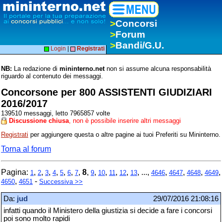
>
Concorsi
>
Forum
>
Bandi/G.U.
Login
|
Registrati
NB:
La redazione di
mininterno.net
non si assume alcuna responsabilità
riguardo al contenuto dei messaggi.
Concorsone per 800 ASSISTENTI GIUDIZIARI
2016/2017
139510 messaggi, letto 7965857 volte
Discussione chiusa
, non è possibile inserire altri messaggi
Registrati
per aggiungere questa o altre pagine ai tuoi Preferiti su Mininterno.
Torna al forum
Pagina:
,
,
,
,
,
,
,
8
,
,
,
,
,
, ...,
,
,
,
,
1
2
3
4
5
6
7
9
10
11
12
13
4646
4647
4648
4649
,
-
4650
4651
Successiva >>
Da:
jud
29/07/2016 21:08:16
infatti quando il Ministero della giustizia si decide a fare i concorsi
poi sono molto rapidi