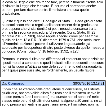
la cosa più legale che dovrebbe fare, perché altrimenti rischia solo
di violare la Legge che è chiara. E per me ci sarebbero anche
estremi per fare ricorso contro il ministero che usa quelle
graduatorie.
Questo è quello che dice il Consiglio di Stato...Il Consiglio di Stato
ha sottolineato che la regola dello scorrimento della graduatoria
presuppone che vi sia identità di posti messi a concorso tra la
prima e la seconda procedura (di recente, Cons. Stato, III, 23
febbraio 2015, n. 909), salve regole speciali come per esempio
quella dell'art. 13 d.P.R. 20 dicembre 1979 n.761, che attribuisce
all'Amministrazione il potere di utilizzare le graduatorie già
approvate per la copertura di altro posto diverso da quello messo a
concorso (Cons. Stato, V, 18 febbraio 1992, n.129).
Pertanto, in caso di rilevante differenza di contenuto sostanziale tra
i posti messi a concorso e quelli indicati nelle precedenti procedure
non si fa luogo all'utilizzazione dello scorrimento della graduatoria,
per il quale pure sussiste, nell'ordinamento, un usuale favore.
Da:
Concorso.
30/07/2016 13:18:21
Ovvio che se c'erano delle graduatorie di cancelliere, assistente
giudiziario, ancora valide allora è giusto che il ministero usava le
stesse (senza fare il concorso) ma queste non ci sono, né nello
stesso ente perché gli ultimi concorsi risalgono a 20 anni fa, né ci
sono presso altri enti, e in questi anni invece il ministero non ha