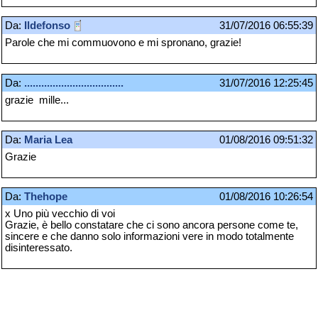
Da:
Ildefonso
31/07/2016 06:55:39
Parole che mi commuovono e mi spronano, grazie!
Da:
...................................
31/07/2016 12:25:45
grazie mille...
Da:
Maria Lea
01/08/2016 09:51:32
Grazie
Da:
Thehope
01/08/2016 10:26:54
x Uno più vecchio di voi
Grazie, è bello constatare che ci sono ancora persone come te,
sincere e che danno solo informazioni vere in modo totalmente
disinteressato.