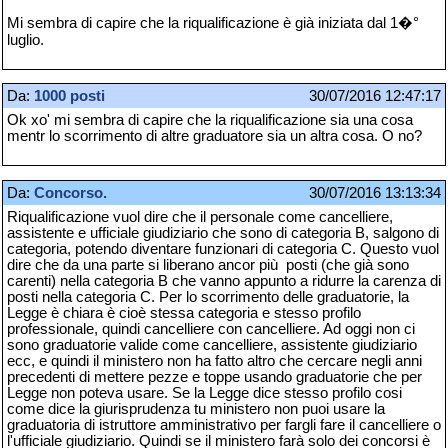
Mi sembra di capire che la riqualificazione è già iniziata dal 1�°
luglio.
Da:
1000 posti
30/07/2016 12:47:17
Ok xo' mi sembra di capire che la riqualificazione sia una cosa
mentr lo scorrimento di altre graduatore sia un altra cosa. O no?
Da:
Concorso.
30/07/2016 13:13:34
Riqualificazione vuol dire che il personale come cancelliere,
assistente e ufficiale giudiziario che sono di categoria B, salgono di
categoria, potendo diventare funzionari di categoria C. Questo vuol
dire che da una parte si liberano ancor più posti (che già sono
carenti) nella categoria B che vanno appunto a ridurre la carenza di
posti nella categoria C. Per lo scorrimento delle graduatorie, la
Legge è chiara è cioè stessa categoria e stesso profilo
professionale, quindi cancelliere con cancelliere. Ad oggi non ci
sono graduatorie valide come cancelliere, assistente giudiziario
ecc, e quindi il ministero non ha fatto altro che cercare negli anni
precedenti di mettere pezze e toppe usando graduatorie che per
Legge non poteva usare. Se la Legge dice stesso profilo cosi
come dice la giurisprudenza tu ministero non puoi usare la
graduatoria di istruttore amministrativo per fargli fare il cancelliere o
l'ufficiale giudiziario. Quindi se il ministero farà solo dei concorsi è