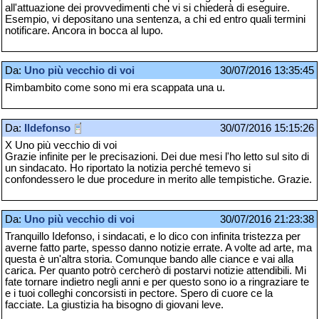
all'attuazione dei provvedimenti che vi si chiederà di eseguire.
Esempio, vi depositano una sentenza, a chi ed entro quali termini
notificare. Ancora in bocca al lupo.
Da:
Uno più vecchio di voi
30/07/2016 13:35:45
Rimbambito come sono mi era scappata una u.
Da:
Ildefonso
30/07/2016 15:15:26
X Uno più vecchio di voi
Grazie infinite per le precisazioni. Dei due mesi l'ho letto sul sito di
un sindacato. Ho riportato la notizia perché temevo si
confondessero le due procedure in merito alle tempistiche. Grazie.
Da:
Uno più vecchio di voi
30/07/2016 21:23:38
Tranquillo Idefonso, i sindacati, e lo dico con infinita tristezza per
averne fatto parte, spesso danno notizie errate. A volte ad arte, ma
questa è un'altra storia. Comunque bando alle ciance e vai alla
carica. Per quanto potrò cercherò di postarvi notizie attendibili. Mi
fate tornare indietro negli anni e per questo sono io a ringraziare te
e i tuoi colleghi concorsisti in pectore. Spero di cuore ce la
facciate. La giustizia ha bisogno di giovani leve.