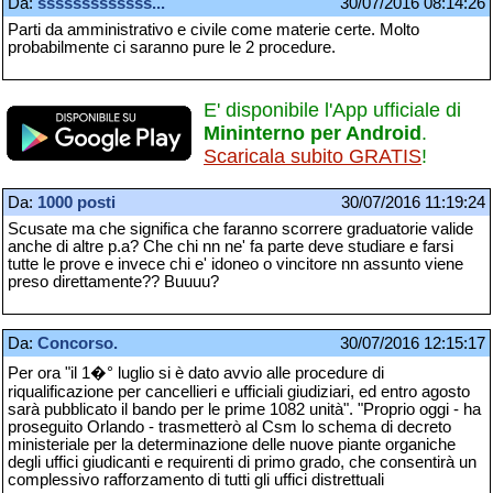
Da:
sssssssssssss...
30/07/2016 08:14:26
Parti da amministrativo e civile come materie certe. Molto
probabilmente ci saranno pure le 2 procedure.
E' disponibile l'App ufficiale di
Mininterno per Android
.
Scaricala subito GRATIS
!
Da:
1000 posti
30/07/2016 11:19:24
Scusate ma che significa che faranno scorrere graduatorie valide
anche di altre p.a? Che chi nn ne' fa parte deve studiare e farsi
tutte le prove e invece chi e' idoneo o vincitore nn assunto viene
preso direttamente?? Buuuu?
Da:
Concorso.
30/07/2016 12:15:17
Per ora "il 1�° luglio si è dato avvio alle procedure di
riqualificazione per cancellieri e ufficiali giudiziari, ed entro agosto
sarà pubblicato il bando per le prime 1082 unità". "Proprio oggi - ha
proseguito Orlando - trasmetterò al Csm lo schema di decreto
ministeriale per la determinazione delle nuove piante organiche
degli uffici giudicanti e requirenti di primo grado, che consentirà un
complessivo rafforzamento di tutti gli uffici distrettuali