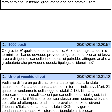
fatto altro che utilizzare graduatorie che non poteva usare.
Da:
1000 posti
30/07/2016 13:20:57
Ok grazie. E' quello che penso anch io. Anxhe se ragionando in q
termini se il bando dovesse prevedere figure tipo funzionari di terza
area o dirigenti di cancelleria x ipotesi di potrebbe attingere anxhe a
graduatorie che prevedono questa tipologia di idonei..no?
Da:
Uno pi vecchio di voi
30/07/2016 13:31:12
Vediamo di fare un pò di chiarezza. La tempistica, allo stato
attuale, non è stata comunicata se non in termini indicativi. L'art. 21
quater, emendamento della legge di stabilità 132/15, parla
erroneamente di riqualificazioni per cancellieri e ufficiali giudiziari,
poichè in realtà il Ministero, per sua stessa ammissione, si è visto
costretto ad ottemperare ad innumerevoli sentenze di diversi
Tribunali d'Italia che hanno annullato il CCNI in vigore e
condannato lo stesso Ministero obbligandolo a ricollocare