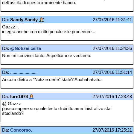
dell'uscita di questo imminente bando.
Da:
Sandy Sandy
27/07/2016 11:31:41
Gazzz...
integra anche con diritto penale e le procedure...
Da:
@Notizie certe
27/07/2016 11:34:36
Non mi convinci tanto. Aspettiamo e vediamo.
Da:
......................
27/07/2016 11:51:14
Ancora dietro a "Notizie certe" state? Ahahahahah...
Da:
lore1978
27/07/2016 17:23:48
@ Gazzz
posso sapere su quale testo di diritto amministrativo stai
studiando?
Da:
Concorso.
27/07/2016 17:25:21