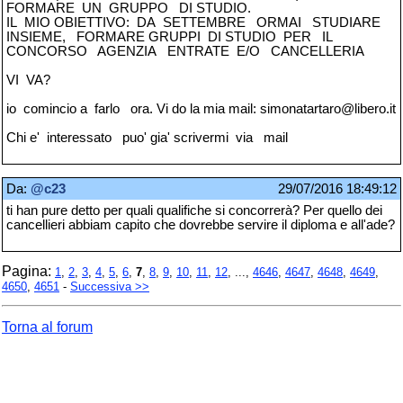
FORMARE UN GRUPPO DI STUDIO.
IL MIO OBIETTIVO: DA SETTEMBRE ORMAI STUDIARE
INSIEME, FORMARE GRUPPI DI STUDIO PER IL
CONCORSO AGENZIA ENTRATE E/O CANCELLERIA
VI VA?
io comincio a farlo ora. Vi do la mia mail: simonatartaro@libero.it
Chi e' interessato puo' gia' scrivermi via mail
Da:
@c23
29/07/2016 18:49:12
ti han pure detto per quali qualifiche si concorrerà? Per quello dei
cancellieri abbiam capito che dovrebbe servire il diploma e all'ade?
Pagina:
1
,
2
,
3
,
4
,
5
,
6
,
7
,
8
,
9
,
10
,
11
,
12
, ...,
4646
,
4647
,
4648
,
4649
,
4650
,
4651
-
Successiva >>
Torna al forum