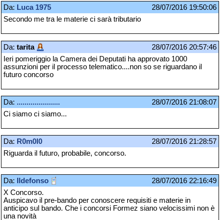
Da:
Luca 1975
28/07/2016 19:50:06
Secondo me tra le materie ci sarà tributario
Da:
tarita
28/07/2016 20:57:46
Ieri pomeriggio la Camera dei Deputati ha approvato 1000
assunzioni per il processo telematico....non so se riguardano il
futuro concorso
Da:
......................
28/07/2016 21:08:07
Ci siamo ci siamo...
Da:
R0m0l0
28/07/2016 21:28:57
Riguarda il futuro, probabile, concorso.
Da:
Ildefonso
28/07/2016 22:16:49
X Concorso.
Auspicavo il pre-bando per conoscere requisiti e materie in
anticipo sul bando. Che i concorsi Formez siano velocissimi non è
una novità