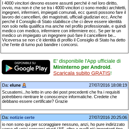
I 4000 vincitori devono essere assunti perché è nel loro diritto,
ovvio, ma non è che se tra i 4000 vincitori ci sono medici architetti,
ingegneri, infermieri, impiegati comunali, ecc questi possono fare il
lavoro dei cancellieri, dei magistrati, ufficiali giudiziari ecc. Anche
perché il Consiglio di Stato stabilisce che ci deve essere identità
non solo nella qualifica ma anche nel profilo professionale, e quindi
medico con medico, infermiere con infermiere ecc. Se per te un
medico un impiegato un ingegnere può fare il cancelliere be...
Viceversa se non c'è identità di profilo il Consiglio di Stato ha detto
che l'ente di turno può bandire i concorsi.
E' disponibile l'App ufficiale di
Mininterno per Android
.
Scaricala subito GRATIS
!
Da:
elune
27/07/2016 18:08:19
Scusatemi...ho letto in uno dei post precedenti che fra i requisiti
potrebbero rientrare le conoscenze informatiche. Credete che
debbano essere certificate? Grazie
Da:
notizie certe
27/07/2016 20:25:06
io non sono qui per scoraggiare nessuno, anzi, ho pure indirizzato
verso gli unici concorsi giusti (AE, oltre a quelli più importanti tipo