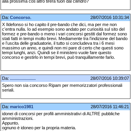
alla prossima cos'altro tirerà fuori dal cilindro?
Da:
Concorso.
28/07/2016 10:31:34
X Ildefonso si ho capito il pre-bando che dici, ma per me non
c'entra nulla. Io ad esempio sono andato per curiosità sul sito del
formez e pre-bando o meno i vari concorsi gestiti dal formez sono
stati fatti in tempi molto brevi. Mediamente tra l'indizione del bando
e l'uscita delle graduatorie, il tutto si concludeva tra i 6 mesi
massimo un anno, e quindi non mi pare di certo che questi sono
tempi lunghi, anzi. Quindi se il ministero vuole fare questo
concorso e gestirlo in tempi brevi, può tranquillamente farlo.
Da:
......................
28/07/2016 10:39:07
Spero non sia concorso Ripam per memorizzatori professionali
seriali.
Da:
marico1981
28/07/2016 11:46:21
idonei di concorsi per profili amministrativi di ALTRE pubbliche
amministrazioni.
Appunto.
ognuno è idoneo per la propria materia.