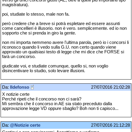
magistratura).
poi, studiate lo stesso, male non fa.
però credere che a breve si potrà espletare ed essere assunti
come cancellieri è illusorio. non è vero. semplicemente. ed io non
sopporto che si prenda in giro la gente.
non mi importa nemmeno avere l'ultima parola, però io i concorsi li
riconosco quando li vedo sulla G.U. non certo quando viene
approvato un qualsiasi testo di legge che mi dice che FORSE si
farà un concorso.
giudicate voi, e studiate comunque, quello si, non voglio
disincentivare lo studio, solo levare illusioni.
Da:
Ildefonso
27/07/2016 21:02:28
X notizie certe
Perché ripeti che il concorso non ci sarà?
Mi sembra che il concorso in AE sia stato preceduto dalla
approvazione legge VD oppure sbaglio? Boh non ti capisco...
Da:
@Notizie certe
27/07/2016 21:12:28