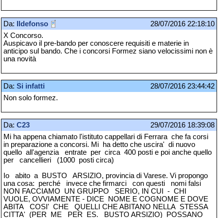
Da:
Ildefonso
28/07/2016 22:18:10
X Concorso.
Auspicavo il pre-bando per conoscere requisiti e materie in
anticipo sul bando. Che i concorsi Formez siano velocissimi non è
una novità
Da:
Si infatti
28/07/2016 23:44:42
Non solo formez.
Da:
C23
29/07/2016 18:39:08
Mi ha appena chiamato l'istituto cappellari di Ferrara che fa corsi
in preparazione a concorsi. Mi ha detto che uscira' di nuovo
quello all'agenzia entrate per circa 400 posti e poi anche quello
per cancellieri (1000 posti circa)
Io abito a BUSTO ARSIZIO, provincia di Varese. Vi propongo
una cosa: perché invece che firmarci con questi nomi falsi
NON FACCIAMO UN GRUPPO SERIO, IN CUI - CHI
VUOLE, OVVIAMENTE - DICE NOME E COGNOME E DOVE
ABITA COSI' CHE QUELLI CHE ABITANO NELLA STESSA
CITTA' (PER ME PER ES. BUSTO ARSIZIO) POSSANO