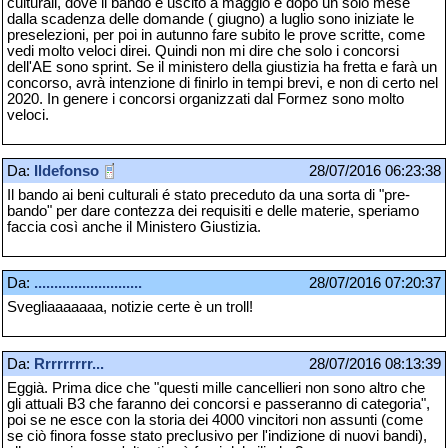
culturali, dove il bando è uscito a maggio e dopo un solo mese
dalla scadenza delle domande ( giugno) a luglio sono iniziate le
preselezioni, per poi in autunno fare subito le prove scritte, come
vedi molto veloci direi. Quindi non mi dire che solo i concorsi
dell'AE sono sprint. Se il ministero della giustizia ha fretta e farà un
concorso, avrà intenzione di finirlo in tempi brevi, e non di certo nel
2020. In genere i concorsi organizzati dal Formez sono molto
veloci.
Da:
Ildefonso
28/07/2016 06:23:38
Il bando ai beni culturali é stato preceduto da una sorta di "pre-
bando" per dare contezza dei requisiti e delle materie, speriamo
faccia così anche il Ministero Giustizia.
Da:
...........................
28/07/2016 07:20:37
Svegliaaaaaaa, notizie certe è un troll!
Da:
Rrrrrrrrr...
28/07/2016 08:13:39
Eggià. Prima dice che "questi mille cancellieri non sono altro che
gli attuali B3 che faranno dei concorsi e passeranno di categoria",
poi se ne esce con la storia dei 4000 vincitori non assunti (come
se ciò finora fosse stato preclusivo per l'indizione di nuovi bandi),