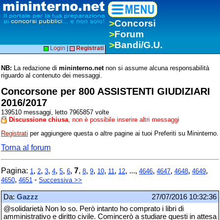
>
Concorsi
>
Forum
>
Bandi/G.U.
Login
|
Registrati
NB:
La redazione di
mininterno.net
non si assume alcuna responsabilità
riguardo al contenuto dei messaggi.
Concorsone per 800 ASSISTENTI GIUDIZIARI
2016/2017
139510 messaggi, letto 7965857 volte
Discussione chiusa
, non è possibile inserire altri messaggi
Registrati
per aggiungere questa o altre pagine ai tuoi Preferiti su Mininterno.
Torna al forum
Pagina:
,
,
,
,
,
,
7
,
,
,
,
,
, ...,
,
,
,
,
1
2
3
4
5
6
8
9
10
11
12
4646
4647
4648
4649
,
-
4650
4651
Successiva >>
Da:
Gazzz
27/07/2016 10:32:36
@solidarietà Non lo so. Però intanto ho comprato i libri di
amministrativo e diritto civile. Comincerò a studiare questi in attesa