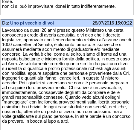
forse.
non ci si può improvvisare idonei in tutto indifferentemente.
Da:
Uno pi vecchio di voi
28/07/2016 15:03:22
Lavorando da quasi 20 anni presso questo Ministero una certa
conoscenza credo di averla acquisita, e vi dico che il decreto
legislativo, approvato con l'emendamento relativo all'assunzione di
1000 cancellieri al Senato, è alquanto fumoso. Si scrive che si
assumerà mediante scorrimento di graduatorie e/o mediante
concorso. La verità è che, come al solito, siamo di fronte ad una
risposta balbettante e inidonea fornita dalla politica, in questo caso
ad Anm. Assolutamente corretto quanto scritto da qualcuno di voi
su identità di qualifica e profilo professionale richiesti agli assunti
con mobilità, eppure sappiate che personale proveniente dalla Cri,
ingegneri e quanti altri fanno i cancellieri. In questo Ministero
accade. Poi i giudici si lamentano se non c'è personale preparato
ad eseguire i loro provvedimenti... Chi scrive è un avvocato e,
immodestamente, consapevole degli atti da compiere e delle
grandi responsabilità connesse. Quando vedo alcuni colleghi
"maneggiare" con faciloneria provvedimenti sulla libertà personale
o similari, ho i brividi. In ogni caso studiate con serietà, certi che,
riuscendo, otterrete un posto di lavoro non comodissimo ma a
volte gratificante sul piano personale. In altre parole è un concorso
da provare. In bocca al lupo a tutti.