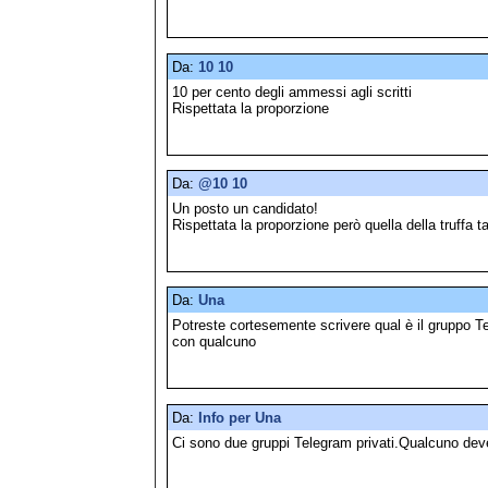
Da:
10 10
10 per cento degli ammessi agli scritti
Rispettata la proporzione
Da:
@10 10
Un posto un candidato!
Rispettata la proporzione però quella della truffa 
Da:
Una
Potreste cortesemente scrivere qual è il gruppo T
con qualcuno
Da:
Info per Una
Ci sono due gruppi Telegram privati.Qualcuno deve i