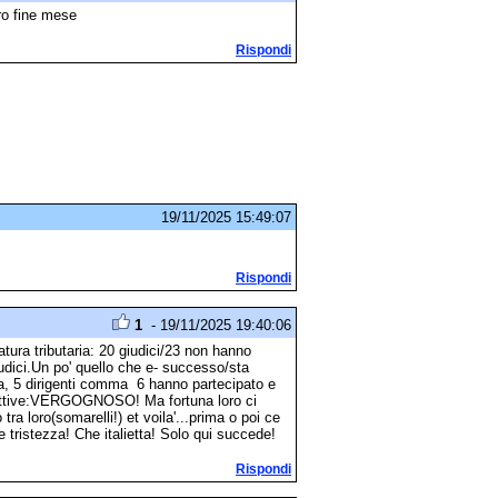
ro fine mese
Rispondi
19/11/2025 15:49:07
Rispondi
1
- 19/11/2025 19:40:06
tura tributaria: 20 giudici/23 non hanno
udici.Un po' quello che e- successo/sta
a, 5 dirigenti comma 6 hanno partecipato e
ettive:VERGOGNOSO! Ma fortuna loro ci
tra loro(somarelli!) et voila'...prima o poi ce
he tristezza! Che italietta! Solo qui succede!
Rispondi