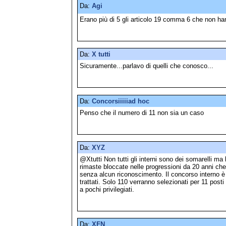
Da:
Agi
Erano più di 5 gli articolo 19 comma 6 che non han
Da:
X tutti
Sicuramente...parlavo di quelli che conosco...
Da:
Concorsiiiiiad hoc
Penso che il numero di 11 non sia un caso
Da:
XYZ
@Xtutti Non tutti gli interni sono dei somarelli m
rimaste bloccate nelle progressioni da 20 anni ch
senza alcun riconoscimento. Il concorso interno
trattati. Solo 110 verranno selezionati per 11 post
a pochi privilegiati.
Da:
XFN