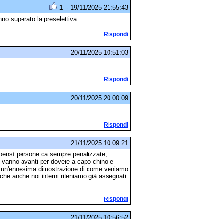
1
- 19/11/2025 21:55:43
no superato la preselettiva.
Rispondi
20/11/2025 10:51:03
Rispondi
20/11/2025 20:00:09
Rispondi
21/11/2025 10:09:21
a bensì persone da sempre penalizzate,
e vanno avanti per dovere a capo chino e
 è un'ennesima dimostrazione di come veniamo
i che anche noi interni riteniamo già assegnati
Rispondi
21/11/2025 10:56:52