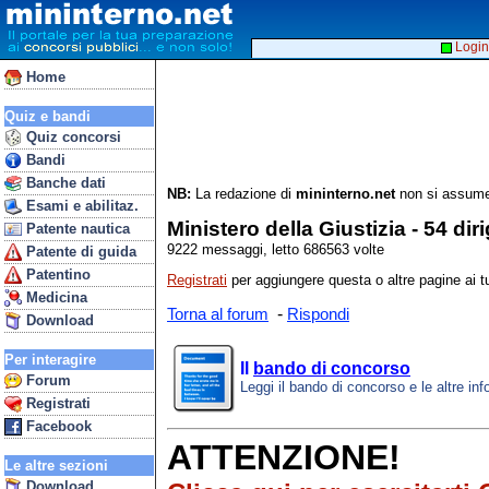
Login
Home
Quiz e bandi
Quiz concorsi
Bandi
Banche dati
NB:
La redazione di
mininterno.net
non si assume 
Esami e abilitaz.
Ministero della Giustizia - 54 diri
Patente nautica
9222 messaggi, letto 686563 volte
Patente di guida
Patentino
Registrati
per aggiungere questa o altre pagine ai tu
Medicina
-
Torna al forum
Rispondi
Download
Per interagire
Il
bando di concorso
Forum
Leggi il bando di concorso e le altre inf
Registrati
Facebook
ATTENZIONE!
Le altre sezioni
Download