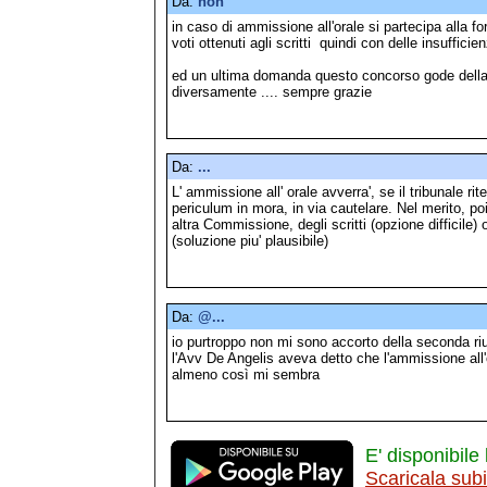
Da:
non
in caso di ammissione all'orale si partecipa alla f
voti ottenuti agli scritti quindi con delle insufficie
ed un ultima domanda questo concorso gode della 
diversamente .... sempre grazie
Da:
...
L' ammissione all' orale avverra', se il tribunale rite
periculum in mora, in via cautelare. Nel merito, poi
altra Commissione, degli scritti (opzione difficile
(soluzione piu' plausibile)
Da:
@...
io purtroppo non mi sono accorto della seconda riu
l'Avv De Angelis aveva detto che l'ammissione all'o
almeno così mi sembra
E' disponibile 
Scaricala sub