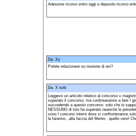
Adesione ricorso entro oggi e deposito ricorso ent
Da:
Xy
Potete relazionare su riunione di ieri?
Da:
X tutti
Leggevo un articolo relativo al concorso x magistra
superato il concorso, ma continueranno a fare I gi
succedendo a questo concorso: solo che io sappi
NESSUNO di loro ha superato neanche le presel
sono I concorsi interni dove si confronteranno solo 
la faranno...alla faccia del Merito...quello vero! C