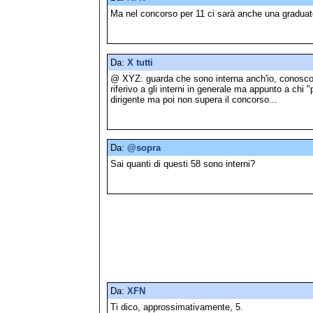
Ma nel concorso per 11 ci sarà anche una graduator
Da:
X tutti
@ XYZ: guarda che sono interna anch'io, conosco
riferivo a gli interni in generale ma appunto a chi "
dirigente ma poi non supera il concorso...
Da:
@sopra
Sai quanti di questi 58 sono interni?
Da:
XFN
Ti dico, approssimativamente, 5.