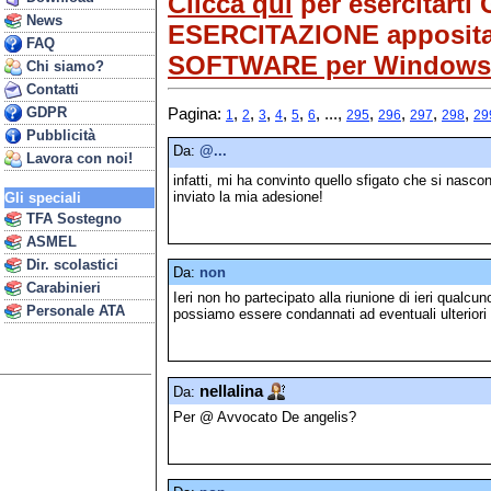
Clicca qui
per esercitarti
News
ESERCITAZIONE appositame
FAQ
SOFTWARE per Windows
Chi siamo?
Contatti
GDPR
Pagina:
,
,
,
,
,
, ...,
,
,
,
,
1
2
3
4
5
6
295
296
297
298
29
Pubblicità
Da:
@...
Lavora con noi!
infatti, mi ha convinto quello sfigato che si nasc
inviato la mia adesione!
Gli speciali
TFA Sostegno
ASMEL
Dir. scolastici
Da:
non
Carabinieri
Ieri non ho partecipato alla riunione di ieri qual
Personale ATA
possiamo essere condannati ad eventuali ulterior
nellalina
Da:
Per @ Avvocato De angelis?