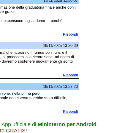
19/11/2025 11:50:07
ormazione della graduatoria finale anche con i
nze grazie
sospensione taglia idonei ... perchè
Rispondi
19/11/2025 13:30:39
rra' che ricoranno il fumus boni iuris e il
, si procedera' alla ricorrezione, ad opera di
) o dovremo sostenere nuovamente gli scritti
Rispondi
19/11/2025 13:37:20
nione, nella prima però
rale con riserva sarebbe stata difficile,
Rispondi
l'App ufficiale di
Mininterno per Android
.
ito GRATIS
!