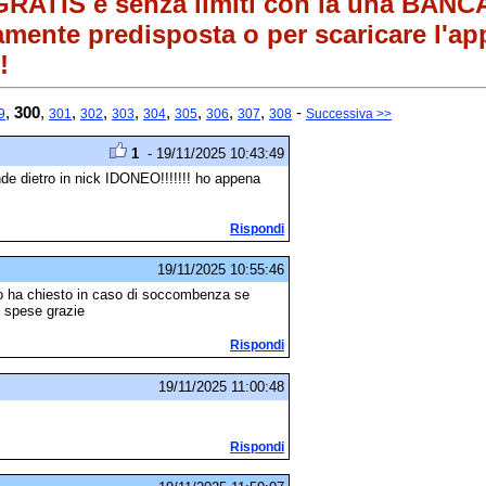
 GRATIS e senza limiti con la una BANC
nte predisposta o per scaricare l'app
!
,
300
,
,
,
,
,
,
,
,
-
9
301
302
303
304
305
306
307
308
Successiva >>
1
- 19/11/2025 10:43:49
onde dietro in nick IDONEO!!!!!!! ho appena
Rispondi
19/11/2025 10:55:46
cuno ha chiesto in caso di soccombenza se
i spese grazie
Rispondi
19/11/2025 11:00:48
Rispondi