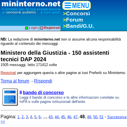
>
Concorsi
>
Forum
>
Bandi/G.U.
Login
|
Registrati
NB:
La redazione di
mininterno.net
non si assume alcuna responsabilità
riguardo al contenuto dei messaggi.
Ministero della Giustizia - 150 assistenti
tecnici DAP 2024
1505 messaggi, letto 171412 volte
Registrati
per aggiungere questa o altre pagine ai tuoi Preferiti su Mininterno.
Torna al forum
-
Rispondi
Il
bando di concorso
Leggi il bando di concorso e le altre informazioni correlate su
InPA e sulle pagine istituzionali dell'ente.
Pagina:
,
,
,
,
,
, ...,
,
,
,
,
,
48
,
,
,
-
1
2
3
4
5
6
43
44
45
46
47
49
50
51
Successiva
>>