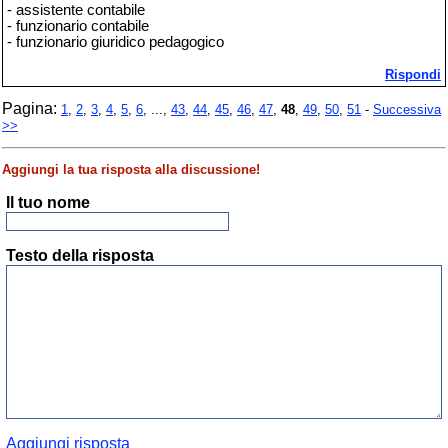
- assistente contabile
- funzionario contabile
- funzionario giuridico pedagogico
Rispondi
Pagina:
1
,
2
,
3
,
4
,
5
,
6
, ...,
43
,
44
,
45
,
46
,
47
,
48
,
49
,
50
,
51
-
Successiva
>>
Aggiungi la tua risposta alla discussione!
Il tuo nome
Testo della risposta
Aggiungi risposta