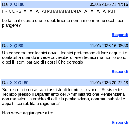
Da:
X Ol.80
09/01/2026 21:47:16
I RICORSI AHAHAHAHAHAHAHAHAHAHAHAHAHAHAH
Lo fai tu il ricorso che probabilmente non hai nemmeno occhi per
piangere?!
Rispondi
Da:
X QI80
11/01/2026 16:06:36
Un concorso per tecnici dove i tecnici pretendono di fare acquisti e
contabilità quando invece dovrebbero fare i tecnici ma non lo sono
e poi li senti parlare di ricorsi!Che coraggio
Rispondi
Da:
X X Ol.80
11/01/2026 20:27:48
Su linkedin i neo assunti assistenti tecnici scrivono: ''Assistente
Tecnico presso il Dipartimento dell'Amministrazione Penitenziaria
con mansioni in ambito di edilizia penitenziaria, contratti pubblici e
appalti, contabilità e ragioneria''
Non serve aggiungere altro.
Rispondi