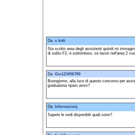
Da:
x tutti
Sta scritto area degli assistenti quindi mi immagin
di solito F2, è sottointeso, se lavori nell'area 2 vu
Da:
Gio123456789
Buongiorno, alla luce di questo concorso per assist
graduatoria ripam amm?
Da:
Infornazionj
Sapete le sedi disponibili quali sono?