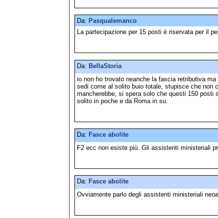
Da:
Pasqualemanco
La partecipazione per 15 posti è riservata per il pe
Da:
BellaStoria
io non ho trovato neanche la fascia retributiva ma s
sedi come al solito buio totale, stupisce che non 
mancherebbe, si spera solo che questi 150 posti sia
solito in poche e da Roma in su.
Da:
Fasce abolite
F2 ecc non esiste più. Gli assistenti ministeriali
Da:
Fasce abolite
Ovviamente parlo degli assistenti ministeriali neo