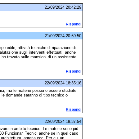
21/09/2024 20:42:29
Rispondi
21/09/2024 20:59:50
o edile, attività tecniche di riparazione di
lutazione sugli interventi effettuati, anche
 ho trovato sulle mansioni di un assistente
Rispondi
22/09/2024 18:35:16
nici, ma le materie possono essere studiate
i le domande saranno di tipo tecnico o
Rispondi
22/09/2024 19:37:54
 lavoro in ambito tecnico. Le materie sono più
0 Funzionari Tecnici anche se in quel caso
 architettura, agraria ecc. Per cui un