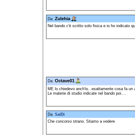
Zulehia
Da:
Nel bando c'è scritto solo fisica e io ho indicato qu
Octave01
Da:
ME lo chiedevo anch'io...esattamente cosa fa un 
Le materie di studio indicate nel bando poi....
Da:
SalDi
Che concorso strano. Stiamo a vedere