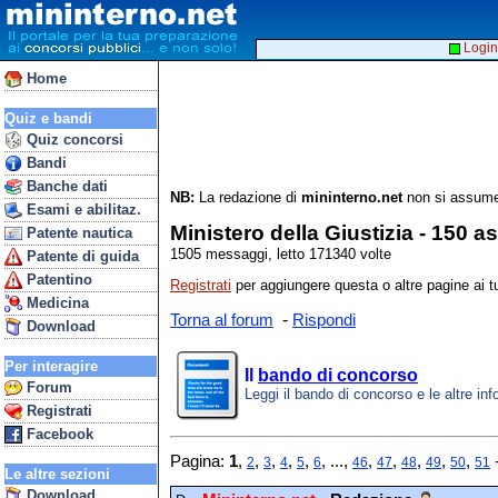
Login
Home
Quiz e bandi
Quiz concorsi
Bandi
Banche dati
NB:
La redazione di
mininterno.net
non si assume 
Esami e abilitaz.
Ministero della Giustizia - 150 a
Patente nautica
1505 messaggi, letto 171340 volte
Patente di guida
Patentino
Registrati
per aggiungere questa o altre pagine ai tu
Medicina
-
Torna al forum
Rispondi
Download
Per interagire
Il
bando di concorso
Forum
Leggi il bando di concorso e le altre inf
Registrati
Facebook
Pagina:
1
,
,
,
,
,
, ...,
,
,
,
,
,
2
3
4
5
6
46
47
48
49
50
51
Le altre sezioni
Download