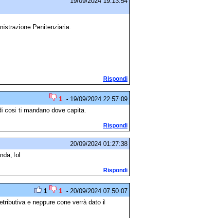
19/09/2024 19:13:54
nistrazione Penitenziaria.
Rispondi
1
- 19/09/2024 22:57:09
edi cosi ti mandano dove capita.
Rispondi
20/09/2024 01:27:38
nda, lol
Rispondi
1
1
- 20/09/2024 07:50:07
etributiva e neppure cone verrà dato il