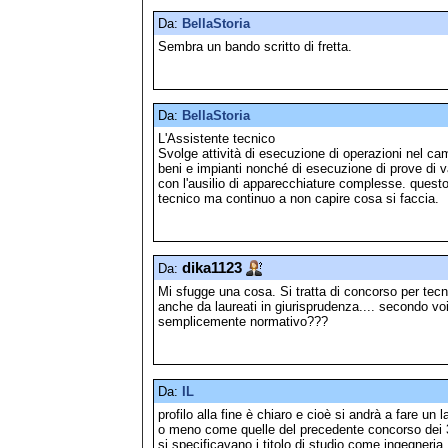
Da:
BellaStoria
Sembra un bando scritto di fretta.
Da:
BellaStoria
L'Assistente tecnico
Svolge attività di esecuzione di operazioni nel camp
beni e impianti nonché di esecuzione di prove di va
con l'ausilio di apparecchiature complesse. questo
tecnico ma continuo a non capire cosa si faccia.
dika1123
Da:
Mi sfugge una cosa. Si tratta di concorso per tec
anche da laureati in giurisprudenza.... secondo vo
semplicemente normativo???
Da:
IL
profilo alla fine è chiaro e cioè si andrà a fare un
o meno come quelle del precedente concorso dei 3
si specificavano i titolo di studio come ingegneria,