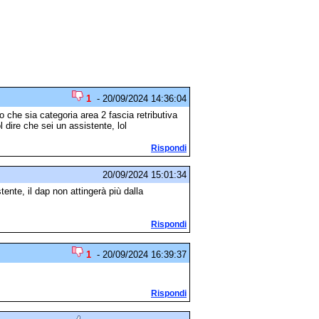
1
- 20/09/2024 14:36:04
o che sia categoria area 2 fascia retributiva
ol dire che sei un assistente, lol
Rispondi
20/09/2024 15:01:34
ente, il dap non attingerà più dalla
Rispondi
1
- 20/09/2024 16:39:37
Rispondi