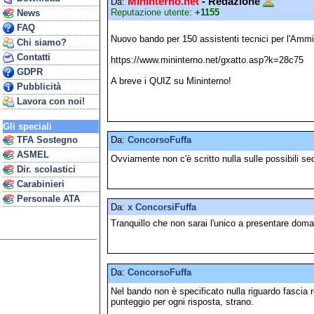
Mininterno.net
- Redazione
Da:
Reputazione utente:
+1155
News
FAQ
Nuovo bando per 150 assistenti tecnici per l'Ammi
Chi siamo?
Contatti
https://www.mininterno.net/gxatto.asp?k=28c75
GDPR
A breve i QUIZ su Mininterno!
Pubblicità
Lavora con noi!
Gli speciali
Da:
ConcorsoFuffa
TFA Sostegno
ASMEL
Ovviamente non c'è scritto nulla sulle possibili s
Dir. scolastici
Carabinieri
Personale ATA
Da:
x ConcorsiFuffa
Tranquillo che non sarai l'unico a presentare doma
Da:
ConcorsoFuffa
Nel bando non è specificato nulla riguardo fascia r
punteggio per ogni risposta, strano.