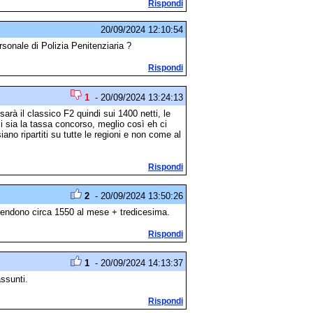
Rispondi
20/09/2024 12:10:54
rsonale di Polizia Penitenziaria ?
Rispondi
1
- 20/09/2024 13:24:13
arà il classico F2 quindi sui 1400 netti, le
ci sia la tassa concorso, meglio così eh ci
no ripartiti su tutte le regioni e non come al
Rispondi
2
- 20/09/2024 13:50:26
 prendono circa 1550 al mese + tredicesima.
Rispondi
1
- 20/09/2024 14:13:37
assunti.
Rispondi