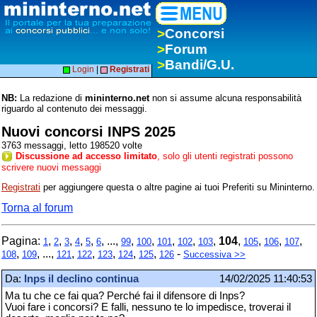
>
Concorsi
>
Forum
>
Bandi/G.U.
Login
|
Registrati
NB:
La redazione di
mininterno.net
non si assume alcuna responsabilità
riguardo al contenuto dei messaggi.
Nuovi concorsi INPS 2025
3763 messaggi, letto 198520 volte
Discussione ad accesso limitato
, solo gli utenti registrati possono
scrivere nuovi messaggi
Registrati
per aggiungere questa o altre pagine ai tuoi Preferiti su Mininterno.
Torna al forum
Pagina:
,
,
,
,
,
, ...,
,
,
,
,
,
104
,
,
,
,
1
2
3
4
5
6
99
100
101
102
103
105
106
107
,
, ...,
,
,
,
,
,
-
108
109
121
122
123
124
125
126
Successiva >>
Da:
Inps il declino continua
14/02/2025 11:40:53
Ma tu che ce fai qua? Perché fai il difensore di Inps?
Vuoi fare i concorsi? E falli, nessuno te lo impedisce, troverai il