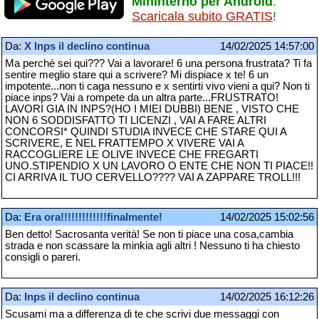
Mininterno per Android
.
Scaricala subito GRATIS
!
Da:
X lnps il declino continua
14/02/2025 14:57:00
Ma perché sei qui??? Vai a lavorare! 6 una persona frustrata? Ti fa
sentire meglio stare qui a scrivere? Mi dispiace x te! 6 un
impotente...non ti caga nessuno e x sentirti vivo vieni a qui? Non ti
piace inps? Vai a rompete da un altra parte...FRUSTRATO!
LAVORI GIA IN INPS?(HO I MIEI DUBBI) BENE , VISTO CHE
NON 6 SODDISFATTO TI LICENZI , VAI A FARE ALTRI
CONCORSI* QUINDI STUDIA INVECE CHE STARE QUI A
SCRIVERE, E NEL FRATTEMPO X VIVERE VAI A
RACCOGLIERE LE OLIVE INVECE CHE FREGARTI
UNO.STIPENDIO X UN LAVORO O ENTE CHE NON TI PIACE!!
CI ARRIVA IL TUO CERVELLO???? VAI A ZAPPARE TROLL!!!
Da:
Era ora!!!!!!!!!!!!!finalmente!
14/02/2025 15:02:56
Ben detto! Sacrosanta verità! Se non ti piace una cosa,cambia
strada e non scassare la minkia agli altri ! Nessuno ti ha chiesto
consigli o pareri.
Da:
Inps il declino continua
14/02/2025 16:12:26
Scusami ma a differenza di te che scrivi due messaggi con