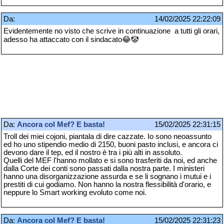
Da:
14/02/2025 22:22:09
Evidentemente no visto che scrive in continuazione a tutti gli orari,
adesso ha attaccato con il sindacato😂🤡
Da:
Ancora col Mef? E basta!
15/02/2025 22:31:15
Troll dei miei cojoni, piantala di dire cazzate. Io sono neoassunto
ed ho uno stipendio medio di 2150, buoni pasto inclusi, e ancora ci
devono dare il tep, ed il nostro è tra i più alti in assoluto.
Quelli del MEF l'hanno mollato e si sono trasferiti da noi, ed anche
dalla Corte dei conti sono passati dalla nostra parte. I ministeri
hanno una disorganizzazione assurda e se li sognano i mutui e i
prestiti di cui godiamo. Non hanno la nostra flessibilità d'orario, e
neppure lo Smart working evoluto come noi.
Da:
Ancora col Mef? E basta!
15/02/2025 22:31:23