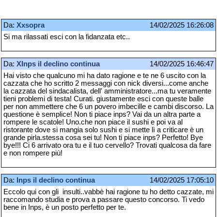
Da:
Xxsopra
14/02/2025 16:26:08
Si ma rilassati esci con la fidanzata etc..
Da:
XInps il declino continua
14/02/2025 16:46:47
Hai visto che qualcuno mi ha dato ragione e te ne 6 uscito con la
cazzata che ho scritto 2 messaggi con nick diversi...come anche
la cazzata del sindacalista, dell' amministratore...ma tu veramente
tieni problemi di testa! Curati. giustamente esci con queste balle
per non ammettere che 6 un povero imbecille e cambi discorso. La
questione è semplice! Non ti piace inps? Vai da un altra parte a
rompere le scatole! Uno.che non piace il sushi e poi va al
ristorante dove si mangia solo sushi e si mette lì a criticare è un
grande pirla.stessa cosa sei tu! Non ti piace inps? Perfetto! Bye
bye!!! Ci 6 arrivato ora tu e il tuo cervello? Trovati qualcosa da fare
e non rompere più!
Da:
Inps il declino continua
14/02/2025 17:05:10
Eccolo qui con gli insulti..vabbè hai ragione tu ho detto cazzate, mi
raccomando studia e prova a passare questo concorso. Ti vedo
bene in Inps, è un posto perfetto per te.