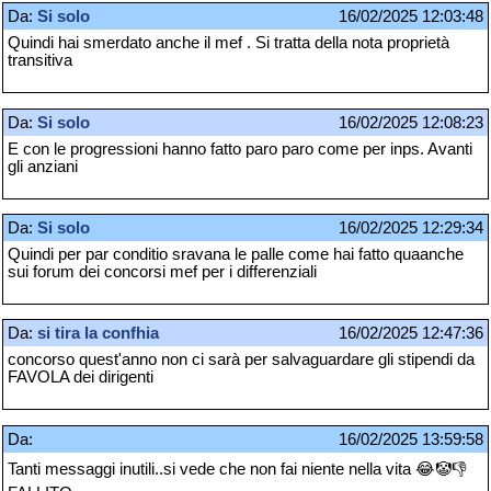
Da:
Si solo
16/02/2025 12:03:48
Quindi hai smerdato anche il mef . Si tratta della nota proprietà
transitiva
Da:
Si solo
16/02/2025 12:08:23
E con le progressioni hanno fatto paro paro come per inps. Avanti
gli anziani
Da:
Si solo
16/02/2025 12:29:34
Quindi per par conditio sravana le palle come hai fatto quaanche
sui forum dei concorsi mef per i differenziali
Da:
si tira la confhia
16/02/2025 12:47:36
concorso quest'anno non ci sarà per salvaguardare gli stipendi da
FAVOLA dei dirigenti
Da:
16/02/2025 13:59:58
Tanti messaggi inutili..si vede che non fai niente nella vita 😂🤡👎