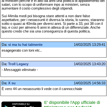
ai ministeri perché è in atto da anni una politica di appiattimento dei
salari, con lo scopo di uniformare inps ai ministeri, senza
aumentare il costo complessivo degli stipendi.
Sui 44mila medi poi bisogna stare attenti a non dare false
aspettative, per i neoassunti è diversa la storia, lo sanno, staranno
sotto o quasi ai 40mila per diversi anni. Si parte a 33, poi 38 con il
tep, e così per almeno 6 anni in attesa di un differenziale. Anche
questo credo che sia una conseguenza di questa politica.
Da:
si ma tu hai talmente
14/02/2025 13:29:41
esagegerato con toni etc..
Da:
Troll Legacy
14/02/2025 13:43:20
- Messaggio eliminato -
Da:
X su
14/02/2025 14:56:33
È vero 44 un neoassunto li vede con il cannocchiale
E' disponibile l'App ufficiale di