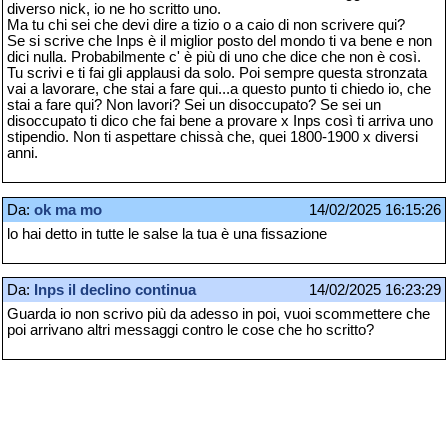
diverso nick, io ne ho scritto uno.
Ma tu chi sei che devi dire a tizio o a caio di non scrivere qui?
Se si scrive che Inps è il miglior posto del mondo ti va bene e non
dici nulla. Probabilmente c' è più di uno che dice che non è così.
Tu scrivi e ti fai gli applausi da solo. Poi sempre questa stronzata
vai a lavorare, che stai a fare qui...a questo punto ti chiedo io, che
stai a fare qui? Non lavori? Sei un disoccupato? Se sei un
disoccupato ti dico che fai bene a provare x Inps così ti arriva uno
stipendio. Non ti aspettare chissà che, quei 1800-1900 x diversi
anni.
Da:
ok ma mo
14/02/2025 16:15:26
lo hai detto in tutte le salse la tua è una fissazione
Da:
Inps il declino continua
14/02/2025 16:23:29
Guarda io non scrivo più da adesso in poi, vuoi scommettere che
poi arrivano altri messaggi contro le cose che ho scritto?