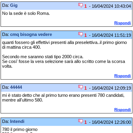
Da:
Gig
1
- 16/04/2024 10:43:04
No la sede è solo Roma.
Rispondi
Da:
cmq bisogna vedere
1
- 16/04/2024 11:51:19
quanti fossero gli effettivi presenti alla preselettiva..il primo giorno
di mattina circa 400.
Secondo me saranno stati tipo 2000 circa.
Se cosi' fosse la vera selezione sarà allo scritto come la scorsa
volta.
Rispondi
Da:
44444
1
- 16/04/2024 12:09:19
mi è stato detto che al primo turno erano presenti 780 candidati,
mentre all'ultimo 580.
Rispondi
Da:
Intendi
1
- 16/04/2024 12:26:00
780 il primo giorno