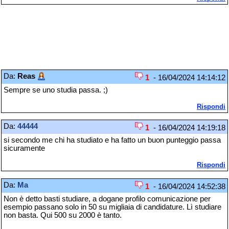
Da:
Reas
1
- 16/04/2024 14:14:12
Sempre se uno studia passa. ;)
Rispondi
Da:
44444
1
- 16/04/2024 14:19:18
si secondo me chi ha studiato e ha fatto un buon punteggio passa
sicuramente
Rispondi
Da:
Ma
1
- 16/04/2024 14:52:38
Non è detto basti studiare, a dogane profilo comunicazione per
esempio passano solo in 50 su migliaia di candidature. Lì studiare
non basta. Qui 500 su 2000 è tanto.