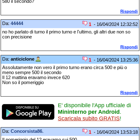
580 il secondo?
Rispondi
Da:
44444
1
- 16/04/2024 12:32:52
no ho parlato di turno il primo turno e l'ultimo, gli altri due non so
con precisione
Rispondi
Da:
anticiclone
1
- 16/04/2024 13:25:36
Assolutamente non vero il primo turno erano circa 500 e più o
meno sempre 500 il secondo
Il 12 mattina eravamo invece 620
Non so il pomeriggio
Rispondi
E' disponibile l'App ufficiale di
Mininterno per Android
.
Scaricala subito GRATIS
!
Da:
Concorsista86.
1
- 16/04/2024 13:53:18
Il pomeriggio del 12 eravamo sui 500