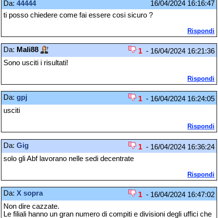
Da:
44444
16/04/2024 16:16:47
ti posso chiedere come fai essere cosi sicuro ?
Rispondi
Da:
Mali88
1
- 16/04/2024 16:21:36
Sono usciti i risultati!
Rispondi
Da:
gpj
1
- 16/04/2024 16:24:05
usciti
Rispondi
Da:
Gig
1
- 16/04/2024 16:36:24
solo gli Abf lavorano nelle sedi decentrate
Rispondi
Da:
X sopra
1
- 16/04/2024 16:47:02
Non dire cazzate.
Le filiali hanno un gran numero di compiti e divisioni degli uffici che