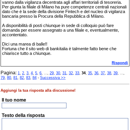
vanno dalla vigilanza decentrata agli affari territoriali di tesoreria.
Per giunta la filiale di Milano ha pure competenze centrali nazionali
dato che è la sede della divisione Fintech e del nucleo di vigilanza
bancaria presso la Procura della Repubblica di Milano.
A disponibilità di posti chiunque in sede di colloquio può fare
domanda per essere assegnato a una filiale e, eventualmente,
accontentato.
Dici una marea di balle!!
Fortuna che il sito web di bankitalia è talmente fatto bene che
chiarisce tutto a chiunque.
Rispondi
Pagina:
1
,
2
,
3
,
4
,
5
,
6
, ...,
29
,
30
,
31
,
32
,
33
,
34
,
35
,
36
,
37
,
38
,
39
, ...,
79
,
80
,
81
,
82
,
83
,
84
-
Successiva >>
Aggiungi la tua risposta alla discussione!
Il tuo nome
Testo della risposta