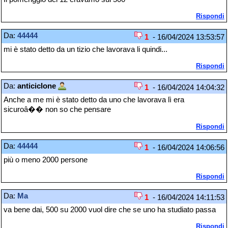
Rispondi
Da:
44444
1
- 16/04/2024 13:53:57
mi è stato detto da un tizio che lavorava li quindi...
Rispondi
Da:
anticiclone
1
- 16/04/2024 14:04:32
Anche a me mi è stato detto da uno che lavorava lì era
sicuroâ�� non so che pensare
Rispondi
Da:
44444
1
- 16/04/2024 14:06:56
più o meno 2000 persone
Rispondi
Da:
Ma
1
- 16/04/2024 14:11:53
va bene dai, 500 su 2000 vuol dire che se uno ha studiato passa
Rispondi