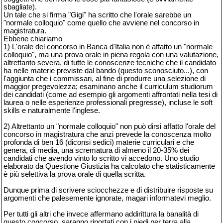
sbagliate).
Un tale che si firma "Gigi" ha scritto che l'orale sarebbe un
"normale colloquio" come quello che avviene nel concorso in
magistratura.
Ebbene chiariamo
1) L'orale del concorso in Banca d'Italia non è affatto un "normale
colloquio", ma una prova orale in piena regola con una valutazione,
altrettanto severa, di tutte le conoscenze tecniche che il candidato
ha nelle materie previste dal bando (questo sconosciuto...), con
l'aggiunta che i commissari, al fine di produrre una selezione di
maggior pregevolezza; esaminano anche il curriculum studiorum
dei candidati (come ad esempio gli argomenti affrontati nella tesi di
laurea o nelle esperienze professionali pregresse), incluse le soft
skills e naturalmente l'inglese.
2) Altrettanto un "normale colloquio" non può dirsi affatto l'orale del
concorso in magistratura che anzi prevede la conoscenza molto
profonda di ben 16 (diconsi sedici) materie curriculari e che
genera, di media, una scrematura di almeno il 20-35% dei
candidati che avendo vinto lo scritto vi accedono. Uno studio
elaborato da Questione Giustizia ha calcolato che statisticamente
è più selettiva la prova orale di quella scritta.
Dunque prima di scrivere sciocchezze e di distribuire risposte su
argomenti che palesemente ignorate, magari informatevi meglio.
Per tutti gli altri che invece affermano addirittura la banalità di
questo concorso, saranno riportati con i piedi per terra alla