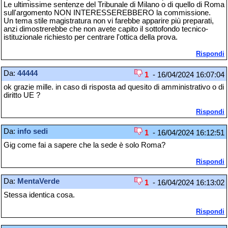
Le ultimissime sentenze del Tribunale di Milano o di quello di Roma
sull'argomento NON INTERESSEREBBERO la commissione.
Un tema stile magistratura non vi farebbe apparire più preparati,
anzi dimostrerebbe che non avete capito il sottofondo tecnico-
istituzionale richiesto per centrare l'ottica della prova.
Rispondi
Da:
44444
1
- 16/04/2024 16:07:04
ok grazie mille. in caso di risposta ad quesito di amministrativo o di
diritto UE ?
Rispondi
Da:
info sedi
1
- 16/04/2024 16:12:51
Gig come fai a sapere che la sede è solo Roma?
Rispondi
Da:
MentaVerde
1
- 16/04/2024 16:13:02
Stessa identica cosa.
Rispondi