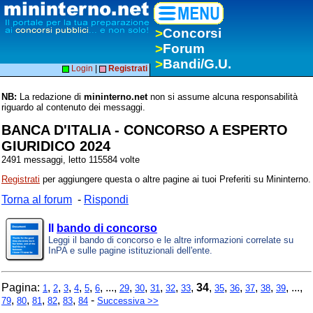
>
Concorsi
>
Forum
>
Bandi/G.U.
Login
|
Registrati
NB:
La redazione di
mininterno.net
non si assume alcuna responsabilità
riguardo al contenuto dei messaggi.
BANCA D'ITALIA - CONCORSO A ESPERTO
GIURIDICO 2024
2491 messaggi, letto 115584 volte
Registrati
per aggiungere questa o altre pagine ai tuoi Preferiti su Mininterno.
Torna al forum
-
Rispondi
Il
bando di concorso
Leggi il bando di concorso e le altre informazioni correlate su
InPA e sulle pagine istituzionali dell'ente.
Pagina:
,
,
,
,
,
, ...,
,
,
,
,
,
34
,
,
,
,
,
, ...,
1
2
3
4
5
6
29
30
31
32
33
35
36
37
38
39
,
,
,
,
,
-
79
80
81
82
83
84
Successiva >>