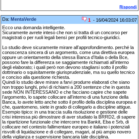
Rispondi
Da:
MentaVerde
1
- 16/04/2024 16:03:07
Ecco una domanda intelligente.
Sicuramente avrete inteso che non si tratta di un concorso per
magistrati o per ruoli legali bensì per profili tecnico-giuridici.
Lo studio deve sicuramente mirare all'approfondimento. perché la
conoscenza sincera di un argomento, come una direttiva europea
oppure un orientamento della stessa Banca d'Italia o della Bce,
possono fare la differenza se saggiamente richiamati all'interno
degli elaborato; i quali però non devono stagliarsi sotto il profilo
dottrinario o squisitamente giurisprudenziale, ma su quello tecnico
e conciso alla questione richiesta.
Quindi lo studio deve mirare a farvi produrre elaborati che siano
non troppo lunghi, privi di richiami a 200 sentenze che in questa
sede NON INTERESSANO e che facciano capire che sapete
l'argomento, lo sapete collocare all'interno di una funzione della
Banca, lo avete letto anche sotto il profilo della disciplina europea e
che, quantomeno, siete in grado di collegarlo a discipline attigue.
Esempio tipico: in una traccia sulla risoluzione e gestione delle
crisi interessa più dimostrare di aver studiato la BRRD2, di sapere
la ripartizione funzionale che intercorre tra Bankit, Eba e Srb, di
collocare nel contesto fallimentare europeo e italiano i potenziali
risvolti di liquidazione e di collegare, magari, al più ampio novero
della vigilanza e supervisione bancaria tale disciplina.