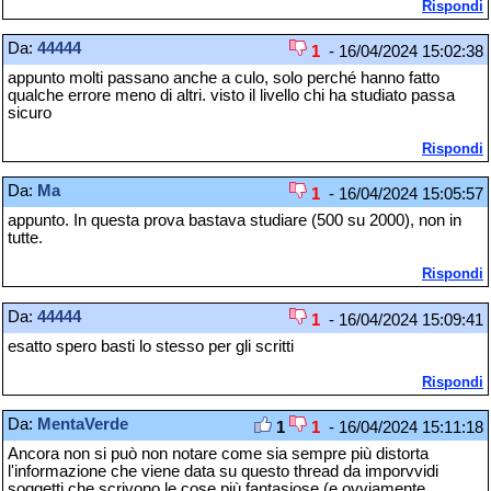
Rispondi
Da:
44444
1
- 16/04/2024 15:02:38
appunto molti passano anche a culo, solo perché hanno fatto
qualche errore meno di altri. visto il livello chi ha studiato passa
sicuro
Rispondi
Da:
Ma
1
- 16/04/2024 15:05:57
appunto. In questa prova bastava studiare (500 su 2000), non in
tutte.
Rispondi
Da:
44444
1
- 16/04/2024 15:09:41
esatto spero basti lo stesso per gli scritti
Rispondi
Da:
MentaVerde
1
1
- 16/04/2024 15:11:18
Ancora non si può non notare come sia sempre più distorta
l'informazione che viene data su questo thread da imporvvidi
soggetti che scrivono le cose più fantasiose (e ovviamente