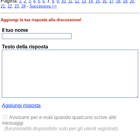
Pagina:
1
,
2
,
3
,
4
,
5
,
6
,
7
,
8
,
9
,
10
,
11
,
12
,
13
,
14
,
15
,
16
,
17
,
18
,
19
,
20
,
21
,
22
,
23
,
24
-
Successiva >>
Aggiungi la tua risposta alla discussione!
Il tuo nome
Testo della risposta
Aggiungi risposta
Avvisami per e-mail quando qualcuno scrive altri
messaggi
(funzionalità disponibile solo per gli utenti registrati)