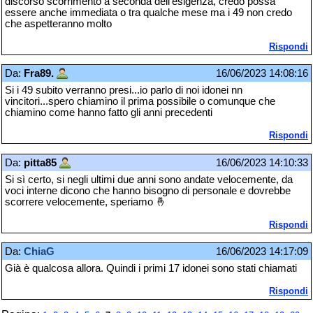
discorso scorrimento a seconda dell'esigenza, credo possa
essere anche immediata o tra qualche mese ma i 49 non credo
che aspetteranno molto
Rispondi
Da:
Fra89.
16/06/2023 14:08:16
Si i 49 subito verranno presi...io parlo di noi idonei nn
vincitori...spero chiamino il prima possibile o comunque che
chiamino come hanno fatto gli anni precedenti
Rispondi
Da:
pitta85
16/06/2023 14:10:33
Si sì certo, si negli ultimi due anni sono andate velocemente, da
voci interne dicono che hanno bisogno di personale e dovrebbe
scorrere velocemente, speriamo 🤞
Rispondi
Da:
ChiaG
16/06/2023 14:17:09
Già è qualcosa allora. Quindi i primi 17 idonei sono stati chiamati
Rispondi