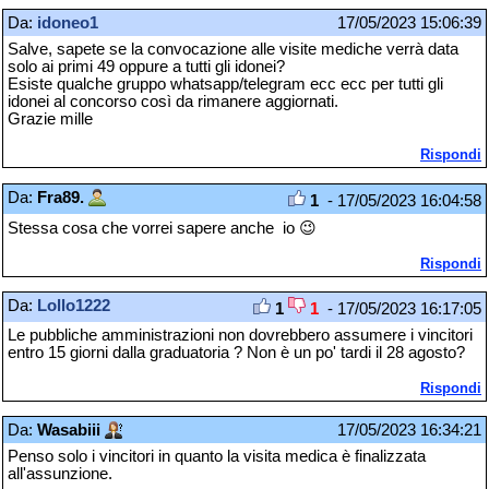
Da:
idoneo1
17/05/2023 15:06:39
Salve, sapete se la convocazione alle visite mediche verrà data
solo ai primi 49 oppure a tutti gli idonei?
Esiste qualche gruppo whatsapp/telegram ecc ecc per tutti gli
idonei al concorso così da rimanere aggiornati.
Grazie mille
Rispondi
Da:
Fra89.
1
- 17/05/2023 16:04:58
Stessa cosa che vorrei sapere anche io 😉
Rispondi
Da:
Lollo1222
1
1
- 17/05/2023 16:17:05
Le pubbliche amministrazioni non dovrebbero assumere i vincitori
entro 15 giorni dalla graduatoria ? Non è un po' tardi il 28 agosto?
Rispondi
Da:
Wasabiii
17/05/2023 16:34:21
Penso solo i vincitori in quanto la visita medica è finalizzata
all'assunzione.