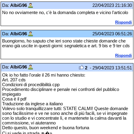
Da:
AlbiG96
22/04/2023 21:16:30
No no ovviamente no, c'è la domanda completa e vicino l'articolo
Rispondi
Da:
AlbiG96
25/04/2023 06:51:26
Buongiorno, ho saputo che ieri sono state chieste domande che
erano già uscite in questi giorni: segnaletica e art. 9 bis e 9 ter cds
Rispondi
Da:
AlbiG96
2
- 29/04/2023 13:51:51
Ok io ho fatto l'orale il 26 mi hanno chiesto:
Art. 207 cds
Condizioni di procedibilità cpp
Procedimento disciplinare e penale nei confronti del pubblico
impiegato
Cosa è il pdf
Traduzione da inglese a italiano
Volevo solo tranquillizzare tutti: STATE CALMI! Queste domande
sono facilissime e ve ne sono anche di più facili, se vi impegnate
con lo studio e vi concentrate lì, e mantenete la calma davanti la
commissione, vi aiuteranno
Detto questo, buon weekend e buona fortuna
Ci si vede in strada 👊�»