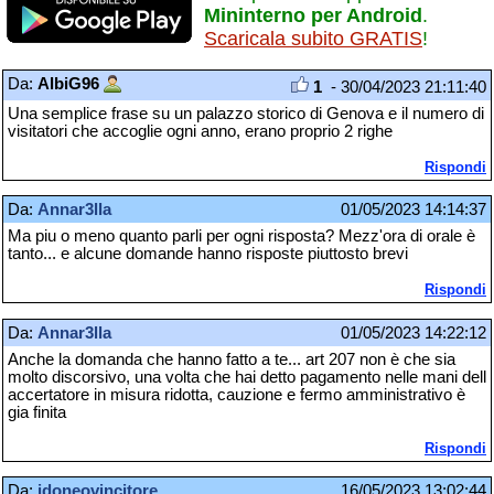
Mininterno per Android
.
Scaricala subito GRATIS
!
Da:
AlbiG96
1
- 30/04/2023 21:11:40
Una semplice frase su un palazzo storico di Genova e il numero di
visitatori che accoglie ogni anno, erano proprio 2 righe
Rispondi
Da:
Annar3lla
01/05/2023 14:14:37
Ma piu o meno quanto parli per ogni risposta? Mezz'ora di orale è
tanto... e alcune domande hanno risposte piuttosto brevi
Rispondi
Da:
Annar3lla
01/05/2023 14:22:12
Anche la domanda che hanno fatto a te... art 207 non è che sia
molto discorsivo, una volta che hai detto pagamento nelle mani dell
accertatore in misura ridotta, cauzione e fermo amministrativo è
gia finita
Rispondi
Da:
idoneovincitore
16/05/2023 13:02:44