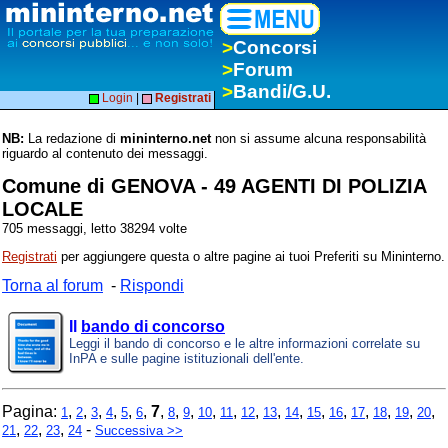
>
Concorsi
>
Forum
>
Bandi/G.U.
Login
|
Registrati
NB:
La redazione di
mininterno.net
non si assume alcuna responsabilità
riguardo al contenuto dei messaggi.
Comune di GENOVA - 49 AGENTI DI POLIZIA
LOCALE
705 messaggi, letto 38294 volte
Registrati
per aggiungere questa o altre pagine ai tuoi Preferiti su Mininterno.
Torna al forum
-
Rispondi
Il
bando di concorso
Leggi il bando di concorso e le altre informazioni correlate su
InPA e sulle pagine istituzionali dell'ente.
Pagina:
,
,
,
,
,
,
7
,
,
,
,
,
,
,
,
,
,
,
,
,
,
1
2
3
4
5
6
8
9
10
11
12
13
14
15
16
17
18
19
20
,
,
,
-
21
22
23
24
Successiva >>