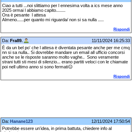
Ciao a tutti ...noi slittiamo per l ennesima volta a ics mese anno
2025 ormai l abbiamo capito........
Ora è pesante l attesa
Almeno......per quanto mi riguarda/ non si sa nulla .....
Rispondi
Da:
Fra89.
11/11/2024 16:25:33
È da un bel po' che l attesa è diventata pesante anche per me cmq
nn si sa nulla.. Si dovrebbe mandare un email all ufficio concorsi
anche se le risposte saranno molto vaghe.. Sono veramente
strani tutti sti mesi di silenzio... erano partiti veloci con le chiamate
poi nell ultimo anno si sono fermati😑
Rispondi
Da:
Hanane123
12/11/2024 17:50:54
Potrebbe essere un'idea, in prima battuta, chiedere info al