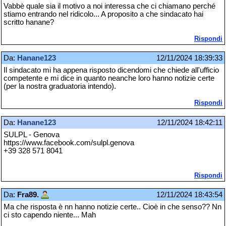
Vabbè quale sia il motivo a noi interessa che ci chiamano perché
stiamo entrando nel ridicolo... A proposito a che sindacato hai
scritto hanane?
Rispondi
Da:
Hanane123
12/11/2024 18:39:33
Il sindacato mi ha appena risposto dicendomi che chiede all'ufficio
competente e mi dice in quanto neanche loro hanno notizie certe
(per la nostra graduatoria intendo).
Rispondi
Da:
Hanane123
12/11/2024 18:42:11
SULPL - Genova
https://www.facebook.com/sulpl.genova
+39 328 571 8041
Rispondi
Da:
Fra89.
12/11/2024 18:43:54
Ma che risposta è nn hanno notizie certe.. Cioè in che senso?? Nn
ci sto capendo niente... Mah