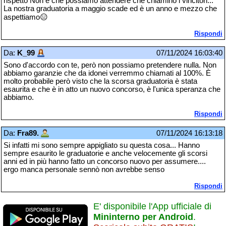
rispetto Non è che possiamo attendere che chiamino i vincitori...
La nostra graduatoria a maggio scade ed è un anno e mezzo che
aspettiamo😑
Rispondi
Da:
K_99
07/11/2024 16:03:40
Sono d'accordo con te, però non possiamo pretendere nulla. Non
abbiamo garanzie che da idonei verremmo chiamati al 100%. È
molto probabile però visto che la scorsa graduatoria è stata
esaurita e che è in atto un nuovo concorso, è l'unica speranza che
abbiamo.
Rispondi
Da:
Fra89.
07/11/2024 16:13:18
Si infatti mi sono sempre appigliato su questa cosa... Hanno
sempre esaurito le graduatorie e anche velocemente gli scorsi
anni ed in più hanno fatto un concorso nuovo per assumere....
ergo manca personale sennò non avrebbe senso
Rispondi
E' disponibile l'App ufficiale di
Mininterno per Android
.