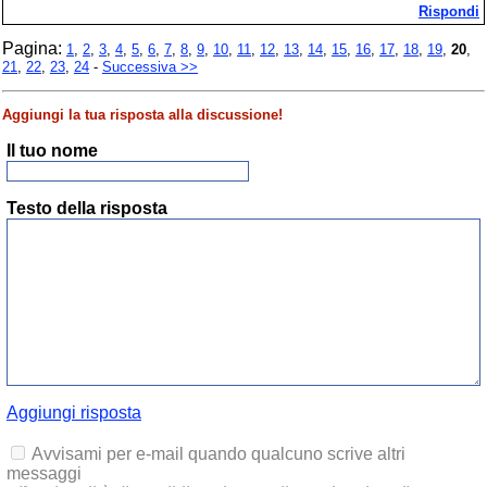
Rispondi
Pagina:
1
,
2
,
3
,
4
,
5
,
6
,
7
,
8
,
9
,
10
,
11
,
12
,
13
,
14
,
15
,
16
,
17
,
18
,
19
,
20
,
21
,
22
,
23
,
24
-
Successiva >>
Aggiungi la tua risposta alla discussione!
Il tuo nome
Testo della risposta
Aggiungi risposta
Avvisami per e-mail quando qualcuno scrive altri
messaggi