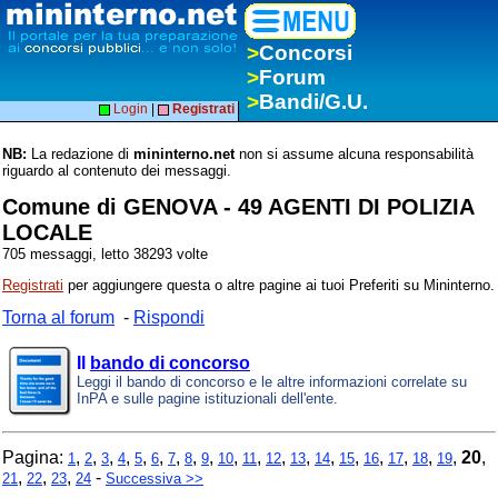
>
Concorsi
>
Forum
>
Bandi/G.U.
Login
|
Registrati
NB:
La redazione di
mininterno.net
non si assume alcuna responsabilità
riguardo al contenuto dei messaggi.
Comune di GENOVA - 49 AGENTI DI POLIZIA
LOCALE
705 messaggi, letto 38293 volte
Registrati
per aggiungere questa o altre pagine ai tuoi Preferiti su Mininterno.
Torna al forum
-
Rispondi
Il
bando di concorso
Leggi il bando di concorso e le altre informazioni correlate su
InPA e sulle pagine istituzionali dell'ente.
Pagina:
,
,
,
,
,
,
,
,
,
,
,
,
,
,
,
,
,
,
,
20
,
1
2
3
4
5
6
7
8
9
10
11
12
13
14
15
16
17
18
19
,
,
,
-
21
22
23
24
Successiva >>