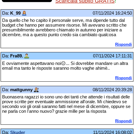
Scaricala subito GRATIS
!
Da:
K_99
07/11/2024 16:24:50
Da quello che ho capito il personale serve, ma dipende tutto dal
budget che hanno per assumere risorse. Mi avevano scritto che
presumibilmente avrebbero chiamato in autunno per iniziare a
dicembre, ma a questo punto credo sia cambiato qualcosa
Rispondi
Da:
Fra89.
07/11/2024 17:11:31
E ovviamente aspettavano noi😑... Si dovrebbe mandare un altra
email ma tanto le risposte saranno molto vaghe ahimè..
Rispondi
Da:
mattgunny
08/11/2024 20:39:28
Buonasera ragazzi io sono uno dei tanti che attende i risultati delle
prove scritte per eventuale ammissione all'orale. Mi chiedevo se
secondo voi gli orali saranno fatti nel mese di dicembre, oppure se
ne parla con l'anno nuovo? grazie mille per la risposta
Rispondi
Da:
Skuder
11/11/2024 16:08:02