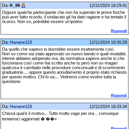
Da:
K_99
12/11/2024 18:29:41
Oppure qualche partecipante che non ha superato le prove fisiche
può aver fatto ricordo, il sindacato gli ha dato ragione e ha tentato il
ricorso. Non so, potrebbe essere un'ipotesi
Rispondi
Da:
Hanane123
12/11/2024 18:30:28
Da quello che sapevo io dovrebbe essere esattamente così.
Non so come sia stato approvato un nuovo bando e quali modalità
interne abbiano adoperato ma, da normativa sapevo anche io che
funzionava così come hai scritto anche tu però non so magari
qualcosa è cambiato nelle procedure concorsuali e di scorrimento
graduatorie.... oppure questo annullamento è proprio stato richiesto
per questo motivo. Chi lo sa.... Vedremo come evolve tutta la
questione.
Rispondi
Da:
Hanane123
12/11/2024 18:33:34
Chissà qual'è il motivo... Tutto molto vago per ora .. comunque
teniamoci aggiornati �'��»
Rispondi