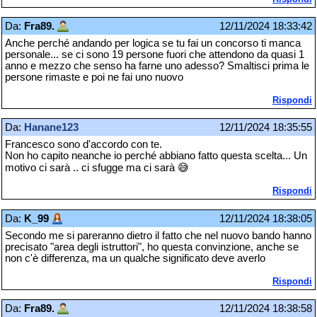
Da:
Fra89.
12/11/2024 18:33:42
Anche perché andando per logica se tu fai un concorso ti manca
personale... se ci sono 19 persone fuori che attendono da quasi 1
anno e mezzo che senso ha farne uno adesso? Smaltisci prima le
persone rimaste e poi ne fai uno nuovo
Rispondi
Da:
Hanane123
12/11/2024 18:35:55
Francesco sono d'accordo con te.
Non ho capito neanche io perché abbiano fatto questa scelta... Un
motivo ci sarà .. ci sfugge ma ci sarà 😅
Rispondi
Da:
K_99
12/11/2024 18:38:05
Secondo me si pareranno dietro il fatto che nel nuovo bando hanno
precisato "area degli istruttori", ho questa convinzione, anche se
non c'è differenza, ma un qualche significato deve averlo
Rispondi
Da:
Fra89.
12/11/2024 18:38:58