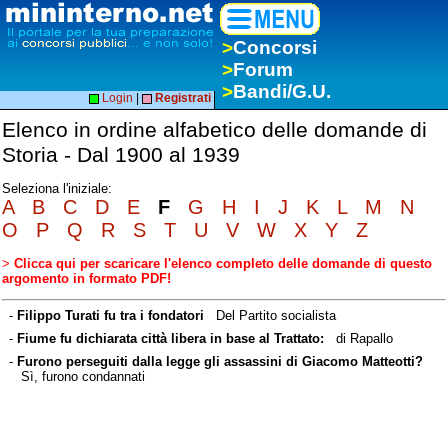
>
Concorsi
>
Forum
>
Bandi/G.U.
Login
|
Registrati
Elenco in ordine alfabetico delle domande di
Storia - Dal 1900 al 1939
Seleziona l'iniziale:
A
B
C
D
E
F
G
H
I
J
K
L
M
N
O
P
Q
R
S
T
U
V
W
X
Y
Z
>
Clicca qui per scaricare l'elenco completo delle domande di questo
argomento in formato PDF!
-
Filippo Turati fu tra i fondatori
Del Partito socialista
-
Fiume fu dichiarata città libera in base al Trattato:
di Rapallo
-
Furono perseguiti dalla legge gli assassini di Giacomo Matteotti?
Sì, furono condannati