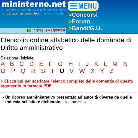
>
Concorsi
>
Forum
>
Bandi/G.U.
Login
|
Registrati
Elenco in ordine alfabetico delle domande di
Diritto amministrativo
Seleziona l'iniziale:
A
B
C
D
E
F
G
H
I
J
K
L
M
N
O
P
Q
R
S
T
U
V
W
X
Y
Z
>
Clicca qui per scaricare l'elenco completo delle domande di questo
argomento in formato PDF!
-
Un ricorso amministrativo presentato ad autorità diversa da quella
indicata nell'atto è dichiarato:
inammissibile